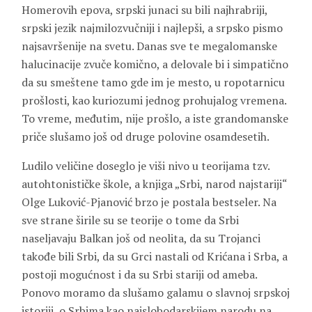
Homerovih epova, srpski junaci su bili najhrabriji,
srpski jezik najmilozvučniji i najlepši, a srpsko pismo
najsavršenije na svetu. Danas sve te megalomanske
halucinacije zvuče komično, a delovale bi i simpatično
da su smeštene tamo gde im je mesto, u ropotarnicu
prošlosti, kao kuriozumi jednog prohujalog vremena.
To vreme, međutim, nije prošlo, a iste grandomanske
priče slušamo još od druge polovine osamdesetih.
Ludilo veličine doseglo je viši nivo u teorijama tzv.
autohtonističke škole, a knjiga „Srbi, narod najstariji“
Olge Luković-Pjanović brzo je postala bestseler. Na
sve strane širile su se teorije o tome da Srbi
naseljavaju Balkan još od neolita, da su Trojanci
takođe bili Srbi, da su Grci nastali od Krićana i Srba, a
postoji mogućnost i da su Srbi stariji od ameba.
Ponovo moramo da slušamo galamu o slavnoj srpskoj
istoriji, o Srbima kao najslobodarskijem narodu na