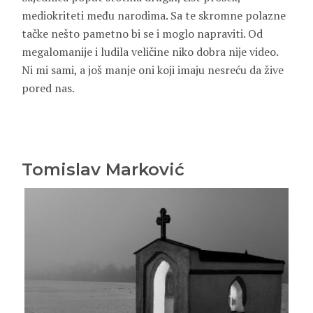
mediokriteti među narodima. Sa te skromne polazne
tačke nešto pametno bi se i moglo napraviti. Od
megalomanije i ludila veličine niko dobra nije video.
Ni mi sami, a još manje oni koji imaju nesreću da žive
pored nas.
Tomislav Marković