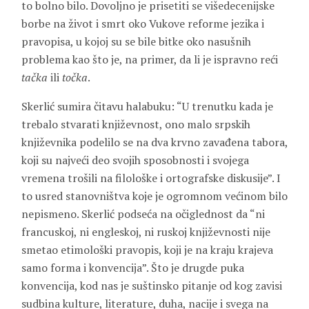
to bolno bilo. Dovoljno je prisetiti se višedecenijske
borbe na život i smrt oko Vukove reforme jezika i
pravopisa, u kojoj su se bile bitke oko nasušnih
problema kao što je, na primer, da li je ispravno reći
tačka
ili
točka
.
Skerlić sumira čitavu halabuku: “U trenutku kada je
trebalo stvarati književnost, ono malo srpskih
književnika podelilo se na dva krvno zavađena tabora,
koji su najveći deo svojih sposobnosti i svojega
vremena trošili na filološke i ortografske diskusije”. I
to usred stanovništva koje je ogromnom većinom bilo
nepismeno. Skerlić podseća na očiglednost da “ni
francuskoj, ni engleskoj, ni ruskoj književnosti nije
smetao etimološki pravopis, koji je na kraju krajeva
samo forma i konvencija”. Što je drugde puka
konvencija, kod nas je suštinsko pitanje od kog zavisi
sudbina kulture, literature, duha, nacije i svega na