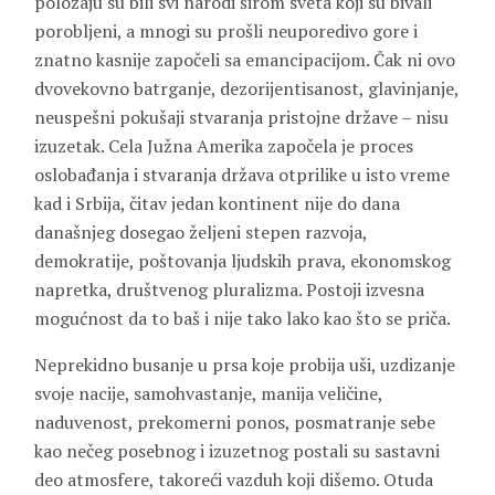
položaju su bili svi narodi širom sveta koji su bivali
porobljeni, a mnogi su prošli neuporedivo gore i
znatno kasnije započeli sa emancipacijom. Čak ni ovo
dvovekovno batrganje, dezorijentisanost, glavinjanje,
neuspešni pokušaji stvaranja pristojne države – nisu
izuzetak. Cela Južna Amerika započela je proces
oslobađanja i stvaranja država otprilike u isto vreme
kad i Srbija, čitav jedan kontinent nije do dana
današnjeg dosegao željeni stepen razvoja,
demokratije, poštovanja ljudskih prava, ekonomskog
napretka, društvenog pluralizma. Postoji izvesna
mogućnost da to baš i nije tako lako kao što se priča.
Neprekidno busanje u prsa koje probija uši, uzdizanje
svoje nacije, samohvastanje, manija veličine,
naduvenost, prekomerni ponos, posmatranje sebe
kao nečeg posebnog i izuzetnog postali su sastavni
deo atmosfere, takoreći vazduh koji dišemo. Otuda