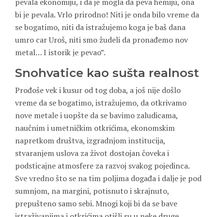
pevala ekonomiju, i da je mogla da peva hemiju, ona
bi je pevala. Vrlo prirodno! Niti je onda bilo vreme da
se bogatimo, niti da istražujemo koga je baš dana
umro car Uroš, niti smo žudeli da pronađemo nov
metal… I istorik je pevao”.
Snohvatice kao sušta realnost
Prođoše vek i kusur od tog doba, a još nije došlo
vreme da se bogatimo, istražujemo, da otkrivamo
nove metale i uopšte da se bavimo zaludicama,
naučnim i umetničkim otkrićima, ekonomskim
napretkom društva, izgradnjom institucija,
stvaranjem uslova za život dostojan čoveka i
podsticajne atmosfere za razvoj svakog pojedinca.
Sve vredno što se na tim poljima događa i dalje je pod
sumnjom, na margini, potisnuto i skrajnuto,
prepušteno samo sebi. Mnogi koji bi da se bave
istraživanjima i otkrićima otišli su u neke druge