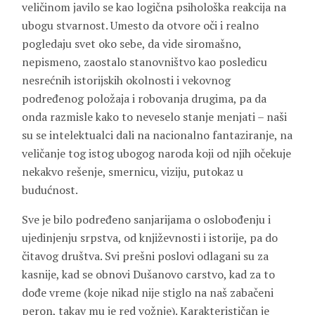
veličinom javilo se kao logična psihološka reakcija na
ubogu stvarnost. Umesto da otvore oči i realno
pogledaju svet oko sebe, da vide siromašno,
nepismeno, zaostalo stanovništvo kao posledicu
nesrećnih istorijskih okolnosti i vekovnog
podređenog položaja i robovanja drugima, pa da
onda razmisle kako to neveselo stanje menjati – naši
su se intelektualci dali na nacionalno fantaziranje, na
veličanje tog istog ubogog naroda koji od njih očekuje
nekakvo rešenje, smernicu, viziju, putokaz u
budućnost.
Sve je bilo podređeno sanjarijama o oslobođenju i
ujedinjenju srpstva, od književnosti i istorije, pa do
čitavog društva. Svi prešni poslovi odlagani su za
kasnije, kad se obnovi Dušanovo carstvo, kad za to
dođe vreme (koje nikad nije stiglo na naš zabačeni
peron, takav mu je red vožnje). Karakterističan je