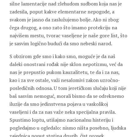
silne lamentacije nad zlehudom sudbom koja nas je
zadesila, poput kakve elementarne nepogode, a
svakom je jasno da zaslužujemo bolje. Ako ni zbog
čega drugog, a ono zato što imamo protekciju na
najvišem mestu, tvorac vaseljene je naše gore list, što
je sasvim logično budući da smo nebeski narod.
S obzirom gde smo i kako smo, moguće je da naš
daleki onostrani rođak nije sklon nepotizmu, već da
nas je prepustio pukom kauzalitetu, te da i za nas,
kao i za sve ostale, važi nesalomivi zakon uzročno-
posledičnih odnosa. U tom jeretičkom slučaju koji nije
baš sasvim nemoguć, morali bismo da se odreknemo
iluzije da smo jedinstvena pojava u vaskolikoj
vaseljeni i da za nas važe neka specijalna pravila.
Spustimo loptu, utišajmo nacionalnu histeriju i
pogledajmo u ogledalo: nismo ništa posebno, ljudska
zajednica poput stotina drugih, čist prosek,