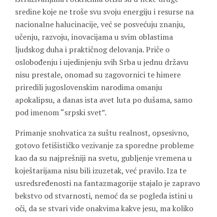
sredine koje ne troše svu svoju energiju i resurse na
nacionalne halucinacije, već se posvećuju znanju,
učenju, razvoju, inovacijama u svim oblastima
ljudskog duha i praktičnog delovanja. Priče o
oslobođenju i ujedinjenju svih Srba u jednu državu
nisu prestale, onomad su zagovornici te himere
priredili jugoslovenskim narodima omanju
apokalipsu, a danas ista avet luta po dušama, samo
pod imenom “srpski svet”.
Primanje snohvatica za suštu realnost, opsesivno,
gotovo fetišističko vezivanje za sporedne probleme
kao da su najprešniji na svetu, gubljenje vremena u
koještarijama nisu bili izuzetak, već pravilo. Iza te
usredsređenosti na fantazmagorije stajalo je zapravo
bekstvo od stvarnosti, nemoć da se pogleda istini u
oči, da se stvari vide onakvima kakve jesu, ma koliko