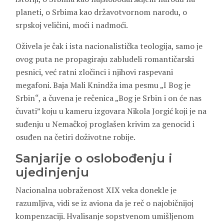
planeti, o Srbima kao državotvornom narodu, o
srpskoj veličini, moći i nadmoći.
Oživela je čak i ista nacionalistička teologija, samo je
ovog puta ne propagiraju zabludeli romantičarski
pesnici, već ratni zločinci i njihovi raspevani
megafoni. Baja Mali Knindža ima pesmu „I Bog je
Srbin“, a čuvena je rečenica „Bog je Srbin i on će nas
čuvati” koju u kameru izgovara Nikola Jorgić koji je na
suđenju u Nemačkoj proglašen krivim za genocid i
osuđen na četiri doživotne robije.
Sanjarije o oslobođenju i
ujedinjenju
Nacionalna uobraženost XIX veka donekle je
razumljiva, vidi se iz aviona da je reč o najobičnijoj
kompenzaciji. Hvalisanje sopstvenom umišljenom