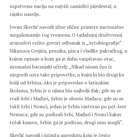
sopstvenu naciju na najviši zamislivi pijedestal, u
rajsko naselje.
Jovan Skerlić navodi silne slične primere nacionalne
megalomanije tog vremena. O tadašnjoj društvenoj
atmosferi rečito govori odlomak iz „Avtobiografije“
Nikanora Grujića, pesnika, pisca i vladike pakračkog, u
kojem opisuje u kom ga je duhu vaspitavao otac,
siromašni baranjski učitelj: „Nikad nisam čuo iz
njegovih usta take pripovetke, u kojoj bi bio drugi ko
bolji od Srbina. Ako je pripovedao o latinskim
školama, Srbin je u njima bio najbolji đak; gde su se
rvali Srbi i Mađari, Srbin je oborio Mađara; gde su se
tukli Srbi i Nemci, jedan je Srbin rasterao po pet-šest
Nemaca; gde su podizali Srbi, Mađari i Nemci kakav
težak kamen, Srbin ga je podizao, drugi nisu mogli“.
Skerlić navodi i istinitu anegdotu koju je često