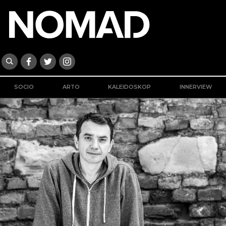
SOCIO
ARTO
KALEIDOSKOP
INNERVIEW