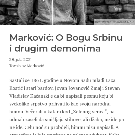
foto: Dženat Dreković/NOMAD
Marković: O Bogu Srbinu
i drugim demonima
28. jula 2021.
Tomislav Marković
Sastali se 1861. godine u Novom Sadu mladi Laza
Kostić i stari bardovi Jovan Jovanović Zmaj i Stevan
Vladislav Kaćanski e da bi napisali pesmu koju bi
svekoliko srpstvo prihvatilo kao svoju narodnu
himnu. Večerali u kafani kod „Zelenog venca“, pa
odmah zaseli da smišljaju stihove, ali džaba, ne ide pa
ne ide. Celu noć su probdeli, himnu nisu napisali. A