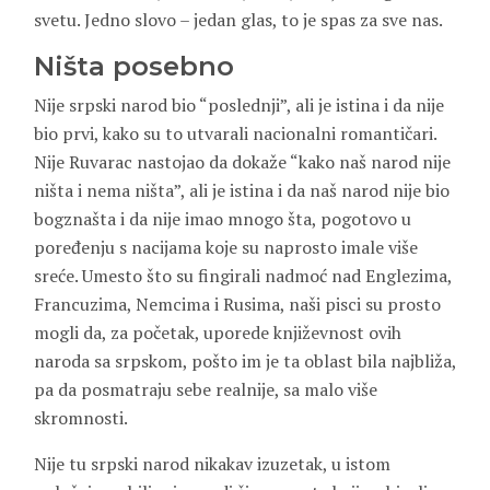
svetu. Jedno slovo – jedan glas, to je spas za sve nas.
Ništa posebno
Nije srpski narod bio “poslednji”, ali je istina i da nije
bio prvi, kako su to utvarali nacionalni romantičari.
Nije Ruvarac nastojao da dokaže “kako naš narod nije
ništa i nema ništa”, ali je istina i da naš narod nije bio
bogznašta i da nije imao mnogo šta, pogotovo u
poređenju s nacijama koje su naprosto imale više
sreće. Umesto što su fingirali nadmoć nad Englezima,
Francuzima, Nemcima i Rusima, naši pisci su prosto
mogli da, za početak, uporede književnost ovih
naroda sa srpskom, pošto im je ta oblast bila najbliža,
pa da posmatraju sebe realnije, sa malo više
skromnosti.
Nije tu srpski narod nikakav izuzetak, u istom