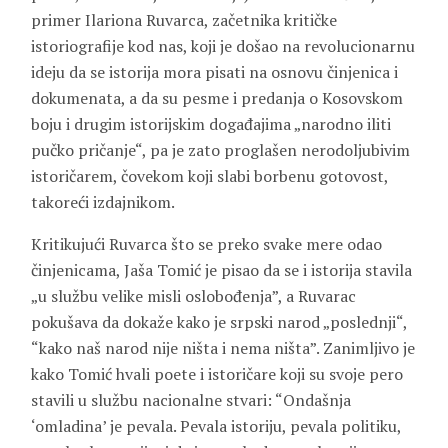
primer Ilariona Ruvarca, začetnika kritičke
istoriografije kod nas, koji je došao na revolucionarnu
ideju da se istorija mora pisati na osnovu činjenica i
dokumenata, a da su pesme i predanja o Kosovskom
boju i drugim istorijskim događajima „narodno iliti
pučko pričanje“, pa je zato proglašen nerodoljubivim
istoričarem, čovekom koji slabi borbenu gotovost,
takoreći izdajnikom.
Kritikujući Ruvarca što se preko svake mere odao
činjenicama, Jaša Tomić je pisao da se i istorija stavila
„u službu velike misli oslobođenja”, a Ruvarac
pokušava da dokaže kako je srpski narod „poslednji“,
“kako naš narod nije ništa i nema ništa”. Zanimljivo je
kako Tomić hvali poete i istoričare koji su svoje pero
stavili u službu nacionalne stvari: “Ondašnja
‘omladina’ je pevala. Pevala istoriju, pevala politiku,