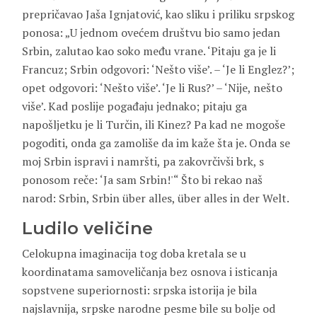
prepričavao Jaša Ignjatović, kao sliku i priliku srpskog
ponosa: „U jednom ovećem društvu bio samo jedan
Srbin, zalutao kao soko među vrane. ‘Pitaju ga je li
Francuz; Srbin odgovori: ‘Nešto više’. – ‘Je li Englez?’;
opet odgovori: ‘Nešto više’. ‘Je li Rus?’ – ‘Nije, nešto
više’. Kad poslije pogađaju jednako; pitaju ga
napošljetku je li Turčin, ili Kinez? Pa kad ne mogoše
pogoditi, onda ga zamoliše da im kaže šta je. Onda se
moj Srbin ispravi i namršti, pa zakovrčivši brk, s
ponosom reče: ‘Ja sam Srbin!'“ Što bi rekao naš
narod: Srbin, Srbin über alles, über alles in der Welt.
Ludilo veličine
Celokupna imaginacija tog doba kretala se u
koordinatama samoveličanja bez osnova i isticanja
sopstvene superiornosti: srpska istorija je bila
najslavnija, srpske narodne pesme bile su bolje od