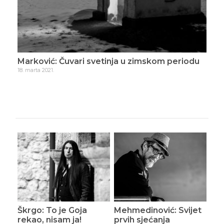
Marković: Čuvari svetinja u zimskom periodu
Mar
18. marta 2021.
7. apr
Škrgo: To je Goja
Mehmedinović: Svijet
rekao, nisam ja!
prvih sjećanja