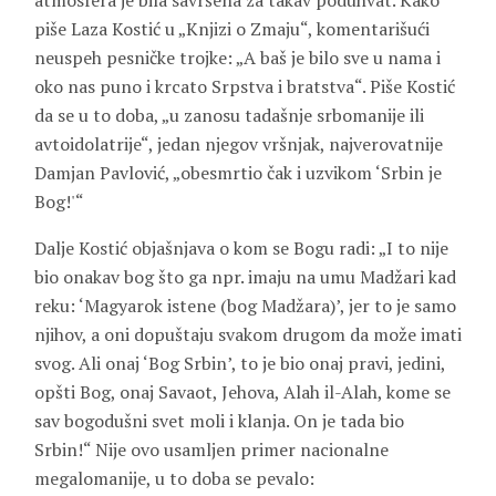
atmosfera je bila savršena za takav poduhvat. Kako
piše Laza Kostić u „Knjizi o Zmaju“, komentarišući
neuspeh pesničke trojke: „A baš je bilo sve u nama i
oko nas puno i krcato Srpstva i bratstva“. Piše Kostić
da se u to doba, „u zanosu tadašnje srbomanije ili
avtoidolatrije“, jedan njegov vršnjak, najverovatnije
Damjan Pavlović, „obesmrtio čak i uzvikom ‘Srbin je
Bog!'“
Dalje Kostić objašnjava o kom se Bogu radi: „I to nije
bio onakav bog što ga npr. imaju na umu Madžari kad
reku: ‘Magyarok istene (bog Madžara)’, jer to je samo
njihov, a oni dopuštaju svakom drugom da može imati
svog. Ali onaj ‘Bog Srbin’, to je bio onaj pravi, jedini,
opšti Bog, onaj Savaot, Jehova, Alah il-Alah, kome se
sav bogodušni svet moli i klanja. On je tada bio
Srbin!“ Nije ovo usamljen primer nacionalne
megalomanije, u to doba se pevalo: