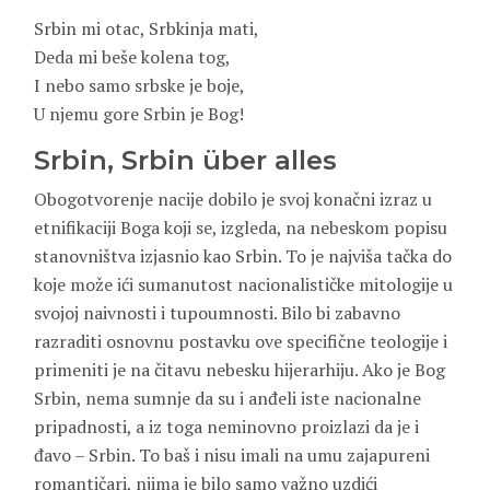
Srbin mi otac, Srbkinja mati,
Deda mi beše kolena tog,
I nebo samo srbske je boje,
U njemu gore Srbin je Bog!
Srbin, Srbin über alles
Obogotvorenje nacije dobilo je svoj konačni izraz u
etnifikaciji Boga koji se, izgleda, na nebeskom popisu
stanovništva izjasnio kao Srbin. To je najviša tačka do
koje može ići sumanutost nacionalističke mitologije u
svojoj naivnosti i tupoumnosti. Bilo bi zabavno
razraditi osnovnu postavku ove specifične teologije i
primeniti je na čitavu nebesku hijerarhiju. Ako je Bog
Srbin, nema sumnje da su i anđeli iste nacionalne
pripadnosti, a iz toga neminovno proizlazi da je i
đavo – Srbin. To baš i nisu imali na umu zajapureni
romantičari, njima je bilo samo važno uzdići