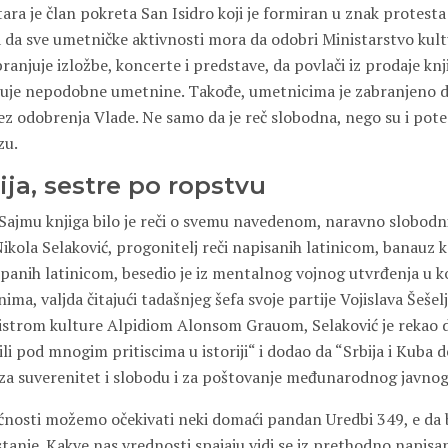
ara je član pokreta San Isidro koji je formiran u znak protest
a da sve umetničke aktivnosti mora da odobri Ministarstvo kult
ranjuje izložbe, koncerte i predstave, da povlači iz prodaje kn
skuje nepodobne umetnine. Takođe, umetnicima je zabranjeno d
bez odobrenja Vlade. Ne samo da je reč slobodna, nego su i pot
zu.
ija, sestre po ropstvu
ajmu knjiga bilo je reči o svemu navedenom, naravno slobodni
ikola Selaković, progonitelj reči napisanih latinicom, banauz k
panih latinicom, besedio je iz mentalnog vojnog utvrđenja u ko
ima, valjda čitajući tadašnjeg šefa svoje partije Vojislava Šešel
strom kulture Alpidiom Alonsom Grauom, Selaković je rekao da 
li pod mnogim pritiscima u istoriji“ i dodao da “Srbija i Kuba d
 za suverenitet i slobodu i za poštovanje međunarodnog javnog
ćnosti možemo očekivati neki domaći pandan Uredbi 349, e da bi
stanje. Kakve nas vrednosti spajaju vidi se iz prethodno napisa