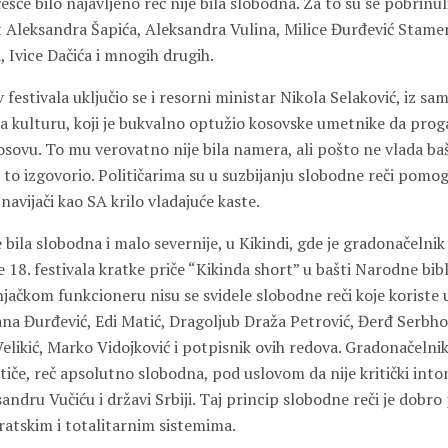
ešće bilo najavljeno reč nije bila slobodna. Za to su se pobrinuli
 Aleksandra Šapića, Aleksandra Vulina, Milice Đurđević Stame
 Ivice Dačića i mnogih drugih.
festivala uključio se i resorni ministar Nikola Selaković, iz s
 kulturu, koji je bukvalno optužio kosovske umetnike da progan
osovu. To mu verovatno nije bila namera, ali pošto ne vlada ba
 to izgovorio. Političarima su u suzbijanju slobodne reči pomogl
 navijači kao SA krilo vladajuće kaste.
e bila slobodna i malo severnije, u Kikindi, gde je gradonačelnik
 18. festivala kratke priče “Kikinda short” u bašti Narodne bib
jačkom funkcioneru nisu se svidele slobodne reči koje koriste 
ana Đurđević, Edi Matić, Dragoljub Draža Petrović, Đerđ Serbhor
elikić, Marko Vidojković i potpisnik ovih redova. Gradonačelnik
a tiče, reč apsolutno slobodna, pod uslovom da nije kritički in
ndru Vučiću i državi Srbiji. Taj princip slobodne reči je dobr
ratskim i totalitarnim sistemima.