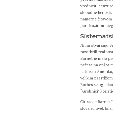
vrednosti cenzure,
slobodne ličnosti.
nametne čitavom d
parafraziram njeg
Sistemats
Ni na otvaranju S
razotkrili realnos
Barnet je malo pre
pečata na opšta me
Latinsku Ameriku, 
velikim prestižom”
Borhes se ugledao 
“Grobnici” koristi
Citirao je Barnet 
slova su uvek bila