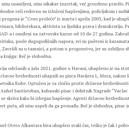
 nisu usamljeni, nisu nikakav izuzetak, već gvozdeno pravilo. Pis
slobodne reči redovno su izloženi hapšenjima, policijskom i su
j progona je “Crno proleće” iz marta i aprila 2003, kad je uhap
vinara, bibliotekara, aktivista za ljudska prava i demokratiju. P
 SAD-a i osuđeni na zatvorske kazne od 10 do 27 godina. Zahvalj
isku, posle dugogodišnjih napora, svi su pušteni iz kazamata,
 Završili su u tamnici, a potom u progonstvu, jer su ozbiljno s
 knjiga: Reč je slobodna.
ja održanih u julu 2021. godine u Havani, uhapšeno je na stot
ržavne bezbednosti uhapsili su pisca Havijera L. Mora, nakon št
metnika Kube. Optužen je za zločin protiv državne bezbednosti 
Anhel Santisteban, kubanski pisac i dobitnik Nagrade “Vaclav 
 se skriva kako bi izbegao hapšenje. Agenti državne bezbednost
t puta, ali nisu uspeli da ga pronađu. Reč je slobodna, pisac je
l Otero Alkantara biva uhapšen svaki čas, teško je čak i pobro