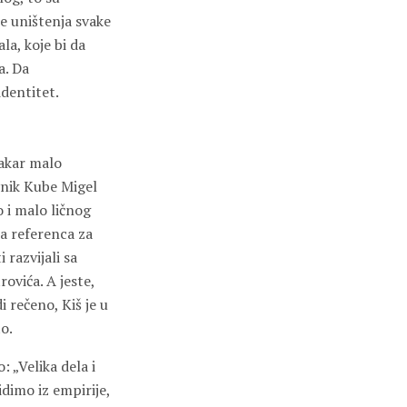
te uništenja svake
la, koje bi da
a. Da
dentitet.
makar malo
avnik Kube Migel
o i malo ličnog
na referenca za
razvijali sa
ovića. A jeste,
 rečeno, Kiš je u
o.
 „Velika dela i
idimo iz empirije,