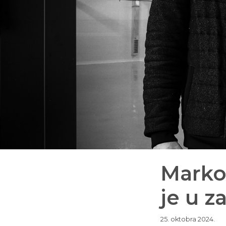
Markov
je u z
25. oktobra 2024.