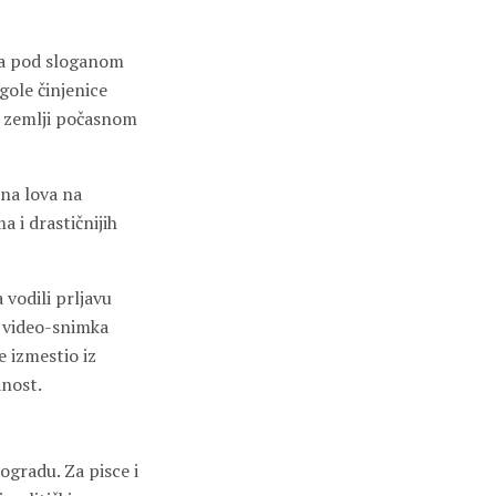
va pod sloganom
gole činjenice
 u zemlji počasnom
ona lova na
a i drastičnijih
 vodili prljavu
g video-snimka
 izmestio iz
dnost.
ogradu. Za pisce i