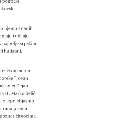
 politički
nkovski,
amo njemu znanih
jaju i ubijaju
š najbolje srpskim
i huligani,
 fizičkom silom
lioteke “Jovan
učesnici Dejan
vat, Marko Šelić
 je lepo objasnio
tonirana prema
o poznat čitaocima