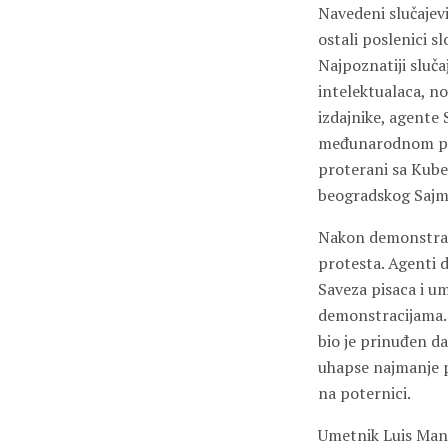
Navedeni slučajevi
ostali poslenici 
Najpoznatiji sluča
intelektualaca, no
izdajnike, agente
međunarodnom prit
proterani sa Kube.
beogradskog Sajma
Nakon demonstraci
protesta. Agenti d
Saveza pisaca i u
demonstracijama. 
bio je prinuđen da
uhapse najmanje pe
na poternici.
Umetnik Luis Manue