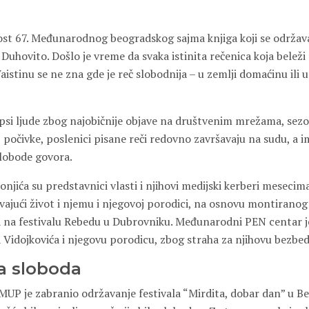
ost 67. Međunarodnog beogradskog sajma knjiga koji se održa
 Duhovito. Došlo je vreme da svaka istinita rečenica koja beleži 
 Vaistinu se ne zna gde je reč slobodnija – u zemlji domaćinu ili
hapsi ljude zbog najobičnije objave na društvenim mrežama, sez
 počivke, poslenici pisane reči redovno završavaju na sudu, a im
lobode govora.
njića su predstavnici vlasti i njihovi medijski kerberi mesecima
ajući život i njemu i njegovoj porodici, na osnovu montirano
na festivalu Rebedu u Dubrovniku. Međunarodni PEN centar je
a Vidojkovića i njegovu porodicu, zbog straha za njihovu bezbe
na sloboda
MUP je zabranio održavanje festivala “Mirdita, dobar dan” u Be