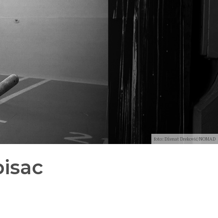
foto: Dženat Dreković/NOMAD
pisac