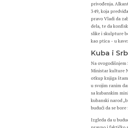
privođenja. Alkant
349, koja predviđ
pravo Vladi da zab
dela, te da konfi
slike i skulpture 
kao ptica – u kave
Kuba i Srb
Na ovogodišnjem S
Ministar kulture N
otkup knjiga štam
u svojim ranim dan
sa kubanskim mini
kubanski narod „bi
budući da se bore
Izgleda da u budu
pravno i faktičko 