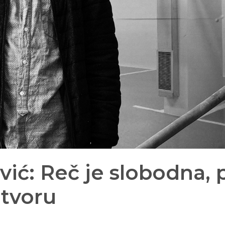
ić: Reč je slobodna, 
atvoru