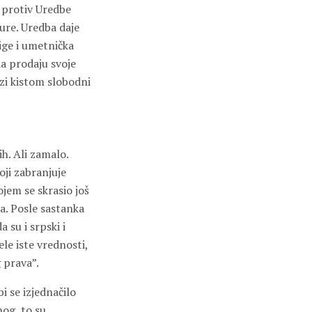
a protiv Uredbe
ure. Uredba daje
jige i umetnička
a prodaju svoje
ezi kistom slobodni
h. Ali zamalo.
oji zabranjuje
jem se skrasio još
ja. Posle sastanka
su i srpski i
ele iste vrednosti,
 prava”.
 se izjednačilo
nog, to su