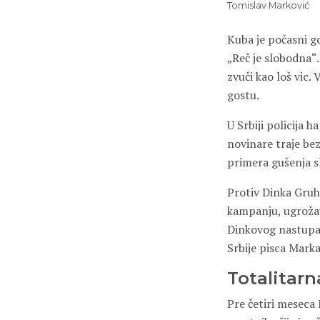
Tomislav Marković
Kuba je počasni g
„Reč je slobodna“.
zvuči kao loš vic.
gostu.
U Srbiji policija 
novinare traje bez
primera gušenja s
Protiv Dinka Gruho
kampanju, ugrožav
Dinkovog nastupa 
Srbije pisca Mark
Totalitar
Pre četiri meseca 