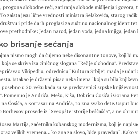
 progona slobodne reči, zatiranja slobode mišljenja i govora, 
 To zaista jesu lične vrednosti ministra Selakovića, starog radika
ruštvu i pride da ih proglasi za suštinu nacionalnog identitet
ove prethodnike: Jedan narod, jedan vođa, jedna knjiga, jedan i
ko brisanje sećanja
ajma nismo mogli da čujemo neke disonantne tonove, koji bi 
t koja se skriva iza ciničnog slogana “Reč je slobodna”. Predst
pričavao Vikipediju, odrednicu “Kultura Srbije”, mada je udari
sta. Istakao je državni pisac neka imena “koja su bila književ
posebno u 20. veku kada su se predstavnici srpske književnosti 
. Pomenuo je Andrića, Mešu, Kiša, Dobricu Ćosića i Gorana Petr
na Ćosića, a Kortasar na Andrića, to zna svako dete. Usput budi
o Borhesov prosede iz “Sveopšte istorije beščašća”, a ne obrnut
Hosea Martija, začetnika kubanskog modernizma, koji je napisao:
 izraz velikih vremena… ko zna za slovo, biće pravedan“. Kako v