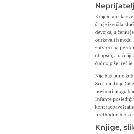
Neprijate
Krajem aprila ove
što je izvršila zl
devojka, u čemu je
održavali između 
zatvoru na perifer
uhapsili, a u ćeli
čudno piše: reč je
Nije baš puno kub
Srećom, tu je Gilj
novinari mogu bar
Infante poslednji
kontraobaveštajna
prethodno bio kub
Knjige, sl