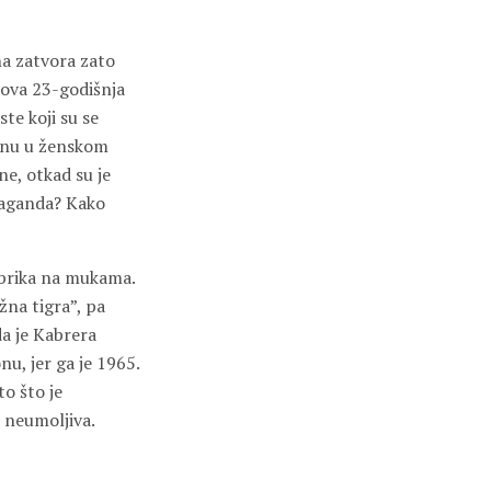
na zatvora zato
a ova 23-godišnja
te koji su se
aznu u ženskom
ne, otkad su je
opaganda? Kako
ubrika na mukama.
žna tigra”, pa
a je Kabrera
u, jer ga je 1965.
o što je
e neumoljiva.