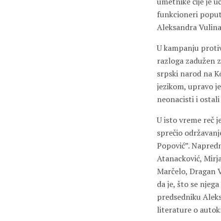
umetnike čije je uč
funkcioneri poput
Aleksandra Vulina,
U kampanju protiv 
razloga zadužen za
srpski narod na K
jezikom, upravo je
neonacisti i ostali
U isto vreme reč j
sprečio održavanje
Popović”. Napredn
Atanacković, Mirj
Marčelo, Dragan V
da je, što se njeg
predsedniku Aleksa
literature o autok