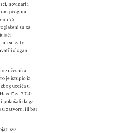
ci, novinari i
dskom progonu.
šeno 75
roglašeni su za
ujući
 ali su zato
hvatili slogan
ine učesnika
o je istupio iz
zbog učešća u
Havel” za 2020,
i pokušali da ga
 u zatvoru. Ili bar
jati sva