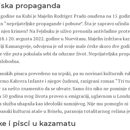
ljska propaganda
 godine na Kubi je Majelin Rodrigez Prado osuđena na 15 godi
očin “neprijateljske propagande i pobune”. Šta je zapravo učinil
 njen krimen? Na Fejsbuku je uživo prenosila antivladine protes
18. i 20. avgusta 2022. godine u Nuevitasu. Majelin izdržava k
iji Kamangveje, odvojena je od svoje male ćerke skoro dve godi
ji je više puta pokušala sebi da oduzme život. Neprijateljska pr
 slobodna.
anskih pisaca prevedeno na srpski, pa su novinari kulturnih r
ermo Kabrera Infante i njegov čudesni, razigrani roman “Tri tu
 za nešto znamenito da se uhvate. Samo što niko ne pominje d
h 50 godina svog života proveo u emigraciji, uglavnom u London
 služba uhapsila kao ideološki sumnjivog. Nije mu pomoglo ni t
anski kulturni ataše u Briselu, paranoja totalitarnog režima j
ike i pisci u kazamatu