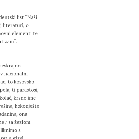
entski list “Naši
 literaturi, o
novni elementi te
ntizam“.
 beskrajno
av nacionalni
enac, to kosovsko
pela, ti parastosi,
 kolač, krsno ime
rašina, kokonješte
ađanina, ona
ne / sa žezlom
kliknimo s
ret u glavi,