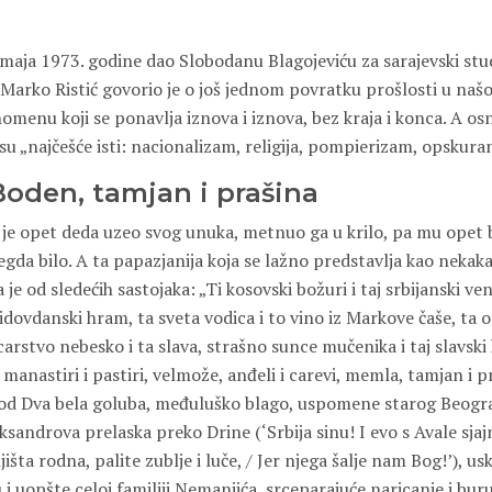
e maja 1973. godine dao Slobodanu Blagojeviću za sarajevski stud
 Marko Ristić govorio je o još jednom povratku prošlosti u našoj
menu koji se ponavlja iznova i iznova, bez kraja i konca. A os
u „najčešće isti: nacionalizam, religija, pompierizam, opskura
Boden, tamjan i prašina
o je opet deda uzeo svog unuka, metnuo ga u krilo, pa mu opet
egda bilo. A ta papazjanija koja se lažno predstavlja kao nekak
 je od sledećih sastojaka: „Ti kosovski božuri i taj srbijanski v
vidovdanski hram, ta sveta vodica i to vino iz Markove čaše, ta o
o carstvo nebesko i ta slava, strašno sunce mučenika i taj slavski
manastiri i pastiri, velmože, anđeli i carevi, memla, tamjan i p
kod Dva bela goluba, međuluško blago, uspomene starog Beogr
sandrova prelaska preko Drine (‘Srbija sinu! I evo s Avale sjaj
išta rodna, palite zublje i luče, / Jer njega šalje nam Bog!’), us
u i uopšte celoj familiji Nemanjića, srceparajuće naricanje i buru