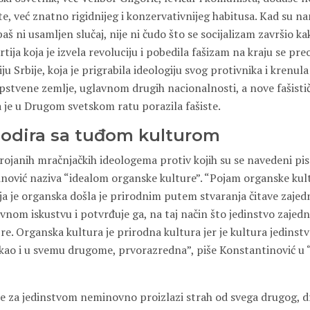
te, već znatno rigidnijeg i konzervativnijeg habitusa. Kad su nam
baš ni usamljen slučaj, nije ni čudo što se socijalizam završio ka
ija koja je izvela revoluciju i pobedila fašizam na kraju se pre
iju Srbije, koja je prigrabila ideologiju svog protivnika i krenu
pstvene zemlje, uglavnom drugih nacionalnosti, a nove fašistič
ja je u Drugom svetskom ratu porazila fašiste.
dodira sa tuđom kulturom
ojanih mračnjačkih ideologema protiv kojih su se navedeni pisci
nović naziva “idealom organske kulture”. “Pojam organske kult
a je or­ganska došla je prirodnim putem stvaranja čitave zajed
om iskustvu i potvrđuje ga, na taj način što jedin­stvo zajedn
re. Organska kultura je prirodna kultura jer je kultura jedinstv
 kao i u svemu drugome, prvorazredna”, piše Konstantinović u “F
je za jedinstvom neminovno proizlazi strah od svega drugog, dr