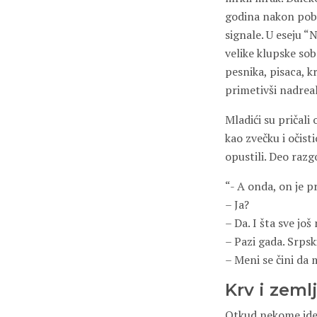
godina nakon pobed
signale. U eseju 
velike klupske so
pesnika, pisaca, kr
primetivši nadreal
Mladići su pričali
kao zvečku i očis
opustili. Deo razg
“- A onda, on je pr
– Ja?
– Da. I šta sve još 
– Pazi gada. Srpsk
– Meni se čini da 
Krv i zeml
Otkud nekome ideja