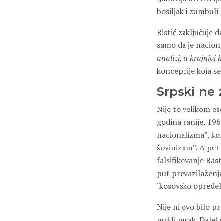
bosiljak i zumbuli 
Ristić zaključuje 
samo da je naciona
analizi, u krajnjoj
koncepcije koja se
Srpski ne
Nije to velikom ese
godina ranije, 19
nacionalizma”, kon
šovinizmu”. A pet 
falsifikovanje Ras
put prevazilaženja
‘kosovsko opredel
Nije ni ovo bilo p
mrkli mrak. Dalek