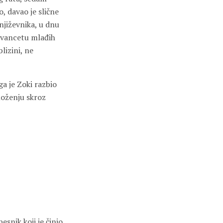
, davao je slične
njiževnika, u dnu
štvancetu mlađih
lizini, ne
ga je Zoki razbio
loženju skroz
snik koji je činio