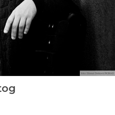
foto: Dženat Dreković/NOMAD
tog