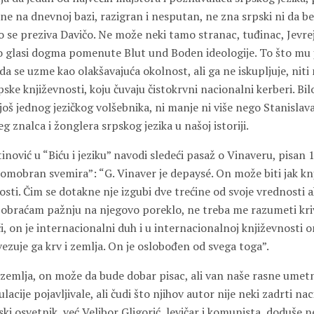
ne na dnevnoj bazi, razigran i nesputan, ne zna srpski ni da b
o se preziva Davičo. Ne može neki tamo stranac, tuđinac, Jevreji
ko glasi dogma pomenute Blut und Boden ideologije. To što mu 
 se uzme kao olakšavajuća okolnost, ali ga ne iskupljuje, niti
rpske književnosti, koju čuvaju čistokrvni nacionalni kerberi. Bil
još jednog jezičkog volšebnika, ni manje ni više nego Stanislav
g znalca i žonglera srpskog jezika u našoj istoriji.
ović u “Biću i jeziku” navodi sledeći pasaž o Vinaveru, pisan 
omobran svemira”: “G. Vinaver je depaysé. On može biti jak knj
ti. Čim se dotakne nje izgubi dve trećine od svoje vrednosti a
obraćam pažnju na njegovo poreklo, ne treba me razumeti kriv
i, on je internacionalni duh i u internacionalnoj književnosti 
vezuje ga krv i zemlja. On je oslobođen od svega toga”.
 zemlja, on može da bude dobar pisac, ali van naše rasne umetn
acije pojavljivale, ali čudi što njihov autor nije neki zadrti nac
ki osvetnik, već Velibor Gligorić, levičar i komunista, doduše 