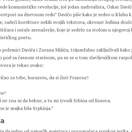
e komunističke revolucije, još jedan nadrealista, Oskar Davičo
“Neotpori na dnevnom redu” Davičo piše kako je sedeo u Klubu k
be, radeći korekture nekih svojih tekstova, okrenut leđima dru
itičara i ostale menažerije, koje je sedelo za stolom u njegovoj b
ističkog poetu.
 o polemici Daviča i Zorana Mišića, trijumfalno zaključivali kako 
tio pod sa časnom starinom, pa su se u tom slavljeničkom raspo
ovora je tekao ovako:
ičao za tebe, burazeru, da si čisti Francuz!
ne!
i ne zna ni da bekne, a tu mi izvodi Srbina od Kosova.
mu je majka bila Srpkinja.”
ja
 da jedan od najvećih majstora i poznavalaca srpskog jezika, pe