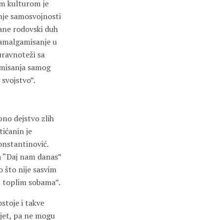
om kulturom je
enje samosvojnosti
ane rodovski duh
a amalgamisanje u
uravnoteži sa
emisanja samog
 svojstvo”.
bno dejstvo zlih
tićanin je
onstantinović.
a “Daj nam danas”
 što nije sasvim
 u toplim sobama”.
ostoje i takve
ajet, pa ne mogu