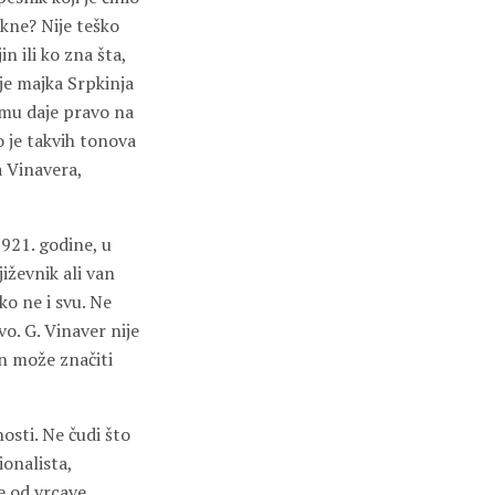
ekne? Nije teško
n ili ko zna šta,
je majka Srpkinja
 mu daje pravo na
o je takvih tonova
a Vinavera,
1921. godine, u
iževnik ali van
ko ne i svu. Ne
o. G. Vinaver nije
on može značiti
osti. Ne čudi što
ionalista,
ne od vrcave