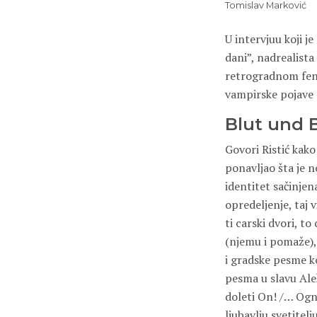
Tomislav Marković
U intervjuu koji j
dani”, nadrealista
retrogradnom feno
vampirske pojave s
Blut und 
Govori Ristić kak
ponavljao šta je n
identitet sačinjena
opredeljenje, taj 
ti carski dvori, t
(njemu i pomaže), 
i gradske pesme 
pesma u slavu Alek
doleti On! /… Ognj
ljubavlju svetitelj