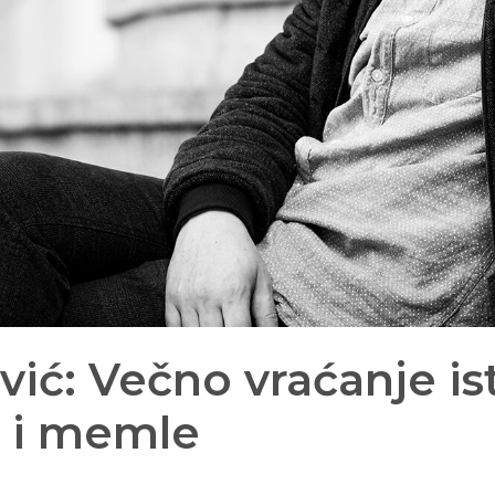
ić: Večno vraćanje is
 i memle