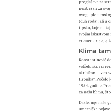
proglašava za str
neizbežan za ovaj 
ovoga plemenskog 
(duh roda); ali u
tipsko, koje na ta
svojim iskustvom 
vremena koje je, t
Klima tam
Konstantinović dob
volšebnika zaveren
akribično naveo s
Hronika”. Počelo 
1954. godine. Pre
za našu klimu, št
Dakle, nije naše g
umetničke pojave k