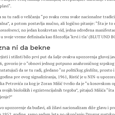
plavi“.
da su tu radi o veličanju “po svaku cenu svake nacionalne tradici
lna”, a potom postavlja mučno, ali logično pitanje: “Šta je to
 konsekvenci
, no jedan konkretan vid, jedna određena manifesta
 u svoje vreme definisala kao filozofija ‘krvi i tla’ (BLUT UND
 zna ni da bekne
jisti i stilisti bilo prvi put da šalje ovakva upozorenja gluvoj j
66, govorio je o “obnovi jednog potpuno anahroničnog srpskog
statujući da se tu radi, gledano “
sa političkog gledišta
, prosto 
godina pre ovog signaliziranja, 1961, Ristić je u NIN-u upozor
tka Petrovića za kog je Zoran Mišić tvrdio da je “u kosovskom o
 svojih bioloških i egzistencijalnih tegoba”, pitajući Mišića “šta
jenje?”
rvo upozorenje da buđavi, ali žilavi nacionalizam diže glavu i pre
e 1952. godine, samo sedam leta po okončanju Drugog svetsko