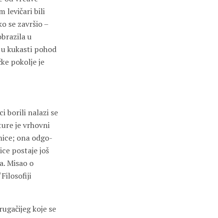
 levičari bili
ko se završio –
obrazila u
la u kukasti pohod
ke pokolje je
 borili nalazi se
ure je vrhovni
nice; ona odgo­
ice postaje još
a. Misao o
ilosofiji
ugačijeg koje se