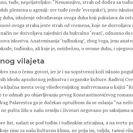
ano, tuđe, neprijateljsko: “Nesumnjivo, strah od dodira sa tuđ
duh plemena u agoniji: sve tuđe (ovde ‘evropsko’), jeste iskuš
duha, iskušenje odrođavanja ovoga duha koji pokušava da ost
 osnovi ovoga straha jeste strah od vremena, koje ne dozvoljav
j način ne dozvoljava zajednici da bukvalno ‘svari’, odnosno da 
nova iskustva. Anatemisanja ‘tuđinskog’, zbog toga, jesu anat
akođe, tuđinsko, ali koje je, neizbežno, u ovome duhu, i njegovo
nog vilajeta
ro zna o čemu govori, jer je i na sopstvenoj koži iskusio pogu
ih idealu apsolutnog jedinstva i organske kulture. Radivoj Cve
va ključna mesta ovog višedecenijskog maltretmana u knjizi “K
je to odmah po objavljivanju prvog Konstantinovićevog roman
drag Palavestra ga je dočekao optužbom da se oslanja “na nešto
o ne pušta žilu u našu zemlju i životari negovano po saksijama
ore list, nalazi se pod tuđim i tuđinskim uticajima, a na svetu p
oje nisu za našu kulturnu klimu, ne prija im, valjda, tamni vil