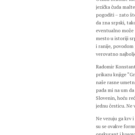
jezička čuda malte
pogoditi – zato št
da zna srpski, ta
eventualno može da
mesto u istoriji s
i ranije, povodom 
verovatno najbolje
Radomir Konstantin
prikazu knjige “Gr
naše rasne umetnos
pada mi na um da 
Slovenin, hoću reć
jednu česticu. Ne 
Ne vezuju ga krv i
su se ovakve formul
opskurant i kosovs