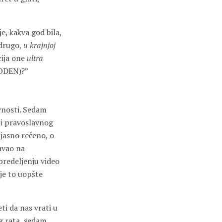
je, kakva god bila,
 drugo,
u krajnjoj
cija one
ultra
 BODEN)?”
avnosti. Sedam
 i pravoslavnog
i jasno rečeno, o
avao na
predeljenju video
 je to uopšte
ti da nas vrati u
g rata, sedam