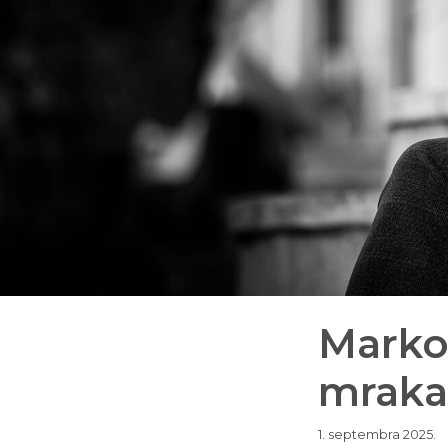
Markov
mraka
1. septembra 2025.