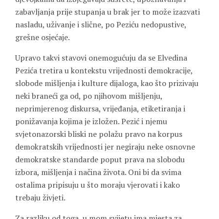
zabavljanja prije stupanja u brak jer to može izazvati
nasladu, uživanje i slične, po Peziću nedopustive,
grešne osjećaje.
Upravo takvi stavovi onemogućuju da se Elvedina
Pezića tretira u kontekstu vrijednosti demokracije,
slobode mišljenja i kulture dijaloga, kao što prizivaju
neki braneći ga od, po njihovom mišljenju,
neprimjerenog diskursa, vrijeđanja, etiketiranja i
ponižavanja kojima je izložen. Pezić i njemu
svjetonazorski bliski ne polažu pravo na korpus
demokratskih vrijednosti jer negiraju neke osnovne
demokratske standarde poput prava na slobodu
izbora, mišljenja i načina života. Oni bi da svima
ostalima pripisuju u što moraju vjerovati i kako
trebaju živjeti.
Za razliku od toga, u mom svijetu ima mjesta za