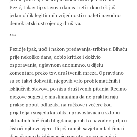
Pezić, takav tip stavova danas tretira kao tek još
jedan oblik legitimnih vrijednosti u paleti navodno
demokratski ustrojenog društva.
***
Pezić je ipak, uoči i nakon predavanja-tribine u Bihaću
prije nekoliko dana, dobio kritike i doživio
osporavanja, uglavnom anonimno, u dijelu
komentara preko tzv. društvenih mreža. Opravdano
su se takvi dohvatili njegovih vrlo problematičnih i
isključivih stavova po nizu društvenih pitanja. Recimo
njegove sugestije muslimanima da ne prakticiraju
prakse poput odlazaka na ručkove i večere kod
prijatelja i susjeda katolika i pravoslavaca u sklopu
aktualnih božićnih blagdana, jer ih to navodno prlja u
čistoći njihove vjere. Ili još ranijih savjeta mladićima i
djevojkama da izbjegavaju susrete, upoznavanja i