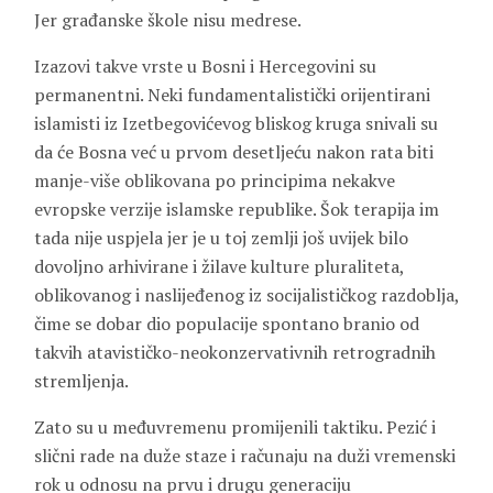
Jer građanske škole nisu medrese.
Izazovi takve vrste u Bosni i Hercegovini su
permanentni. Neki fundamentalistički orijentirani
islamisti iz Izetbegovićevog bliskog kruga snivali su
da će Bosna već u prvom desetljeću nakon rata biti
manje-više oblikovana po principima nekakve
evropske verzije islamske republike. Šok terapija im
tada nije uspjela jer je u toj zemlji još uvijek bilo
dovoljno arhivirane i žilave kulture pluraliteta,
oblikovanog i naslijeđenog iz socijalističkog razdoblja,
čime se dobar dio populacije spontano branio od
takvih atavističko-neokonzervativnih retrogradnih
stremljenja.
Zato su u međuvremenu promijenili taktiku. Pezić i
slični rade na duže staze i računaju na duži vremenski
rok u odnosu na prvu i drugu generaciju