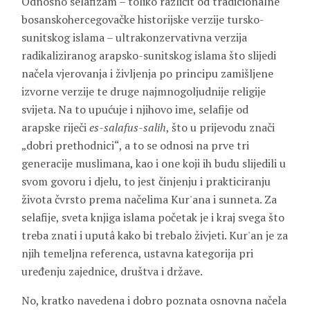
Odnosno selafizam – toliko različit od tradicionalne
bosanskohercegovačke historijske verzije tursko-
sunitskog islama – ultrakonzervativna verzija
radikaliziranog arapsko-sunitskog islama što slijedi
načela vjerovanja i življenja po principu zamišljene
izvorne verzije te druge najmnogoljudnije religije
svijeta. Na to upućuje i njihovo ime, selafije od
arapske riječi
es-salafus-salih
, što u prijevodu znači
„dobri prethodnici“, a to se odnosi na prve tri
generacije muslimana, kao i one koji ih budu slijedili u
svom govoru i djelu, to jest činjenju i prakticiranju
života čvrsto prema načelima Kur'ana i sunneta. Za
selafije, sveta knjiga islama početak je i kraj svega što
treba znati i uputâ kako bi trebalo živjeti. Kur'an je za
njih temeljna referenca, ustavna kategorija pri
uređenju zajednice, društva i države.
No, kratko navedena i dobro poznata osnovna načela