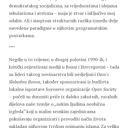
demokratskog socijalizma, sa vrijednostima i idejama
sekularizma i ateizma – moja je stvar i isključivo moj
odabir. Ali i simptom strukturnih razlika između dvije
navedene paradigme u njihovim programatskim
postavkama.
***
Negdje u to vrijeme, u drugoj polovini 1990-ih, i
kritički orijentirani mediji u Bosni i Hercegovini – tada
su lideri takvog novinarstva bili nedjeljnici
Dani
i
Slobodna Bosna
, također sponzorirani iz budžeta
lokalne ispostave Soroseve organizacije
Open Society
– počeli su donositi priče iz daleko zakutnih, ruralnih
dijelova naše zemlje o „nekim ljudima neobična
izgleda“ koji u malim seoskim zajednicama
pokušavaju organizirati i provoditi način života
sukladan njihovom tvrdom poimanju islama. Za veliku