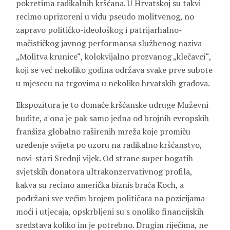
pokretima radikalnih kršćana. U Hrvatskoj su takvi
recimo uprizoreni u vidu pseudo molitvenog, no
zapravo političko-ideološkog i patrijarhalno-
mačističkog javnog performansa službenog naziva
„Molitva krunice“, kolokvijalno prozvanog „klečavci“,
koji se već nekoliko godina održava svake prve subote
u mjesecu na trgovima u nekoliko hrvatskih gradova.
Ekspozitura je to domaće kršćanske udruge Muževni
budite, a ona je pak samo jedna od brojnih evropskih
franšiza globalno raširenih mreža koje promiču
uređenje svijeta po uzoru na radikalno kršćanstvo,
novi-stari Srednji vijek. Od strane super bogatih
svjetskih donatora ultrakonzervativnog profila,
kakva su recimo američka biznis braća Koch, a
podržani sve većim brojem političara na pozicijama
moći i utjecaja, opskrbljeni su s onoliko financijskih
sredstava koliko im je potrebno. Drugim riječima, ne