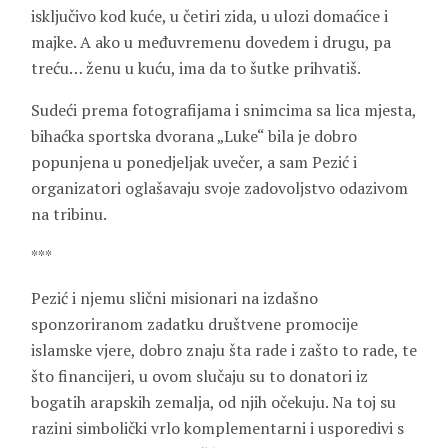
isključivo kod kuće, u četiri zida, u ulozi domaćice i
majke. A ako u međuvremenu dovedem i drugu, pa
treću… ženu u kuću, ima da to šutke prihvatiš.
Sudeći prema fotografijama i snimcima sa lica mjesta,
bihaćka sportska dvorana „Luke“ bila je dobro
popunjena u ponedjeljak uvečer, a sam Pezić i
organizatori oglašavaju svoje zadovoljstvo odazivom
na tribinu.
***
Pezić i njemu slični misionari na izdašno
sponzoriranom zadatku društvene promocije
islamske vjere, dobro znaju šta rade i zašto to rade, te
što financijeri, u ovom slučaju su to donatori iz
bogatih arapskih zemalja, od njih očekuju. Na toj su
razini simbolički vrlo komplementarni i usporedivi s