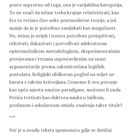
posve suprotno od toga, ona je varijabilna kategorija.
To ne znači da istinu treba krajnje relativizirati, kao
što to recimo čine neke postmoderne teorije, a još
manje da ju je potrebno zanijekati kao mogućnost.
Ne, istinu je uvijek i iznova potrebno preispitivati,
otkrivati, dokazivati i potvrđivati adekvatnom
epistemološkom metodologijom, eksperimentalnim
provjerama i tezama uspostavljenim na snazi
argumentacije prema zakonitostima logičkih
postulata. Religijski oblikovan pogled na svijet ne
barata s takvim kriterijima. Uzmemo li ovo potonje
kao opća mjesta naučne paradigme, možemo li onda
Pezića tretirati kao doktora nauka u laičkom,
profanom i sekularnom smislu značenja takve titule?
***
Već je u uvodu teksta spomenuto gdje se dotični