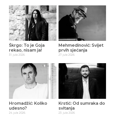
Škrgo: To je Goja
Mehmedinović: Svijet
rekao, nisam ja!
prvih sjećanja
31. jula 2026.
27. jula 2026.
Hromadžić: Koliko
Krstić: Od sumraka do
udesno?
svitanja
24. jula 2026.
23. jula 2026.