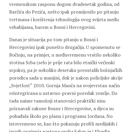
vremenskom rasponu dugom dvadesetak godina, od
Barčića do Pezića, nešto ipak promijenilo po pitanju
tretmana i korištenja tehnologija ovog svijeta među
vehabijama, barem u Bosni i Hercegovini.
Danas je situacija po tom pitanju u Bosni i
Hercegovini ipak ponešto drugačija. U spomenutu se
Bočinju, na primjer, u međuvremenu vratilo nekoliko
stotina Srba (selo je prije rata bilo etnički većinski
srpsko), pa je nekoliko desetaka preostalih bošnjačkih
porodica sada u manjini, dok je nakon policijske akcije
„Svjetlost“ 2010. Gornja Maoča na svojevrstan način
reintegrirana u ustavno-pravni poredak zemlje. Do
tada naime tamošnji stanovnici praktički nisu
priznavali zakone Bosne i Hercegovine, a djeca su
pohađala školu po planu i programu Jordana. No
istovremeno se, kao što pokazuju profili medijskih i
javnih praćenja nastupa osoba kakav je i Elvedin