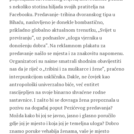
s nekoliko stotina hiljada svojih pratitelja na
Facebooku. Predavanje-tribina dvoranskog tipa u
Bihaću, naslovljeno je donekle bombastično,
prikladno globalno aktualnom trenutku, „Svijet u
previranju“, uz podnaslov „uloga vjernika u
donošenju dobra“. Na reklamnom plakatu za
predavanje našlo se mjesta i za znakovitu napomenu.
Organizatori su naime smatrali shodnim obavijestiti
nas da je riječ o „tribini i za muškarce i žene“, praćeno
interpunkcijom uskličnika. Dakle, ne čovjek kao
antropološki univerzalno biće, već entitet
rascijepljen na svoje binarno shvaćene rodne
sastavnice. I zašto bi se dovraga žena prepoznala u
pozivu na događaj poput Pezićevog predavanja?
Možda kako bi joj se javno, jasno i glasno poručilo
gdje joj je mjesto i koja joj je temeljna uloga? Dobro
znamo poruke vehabija ženama, vaše je mjesto