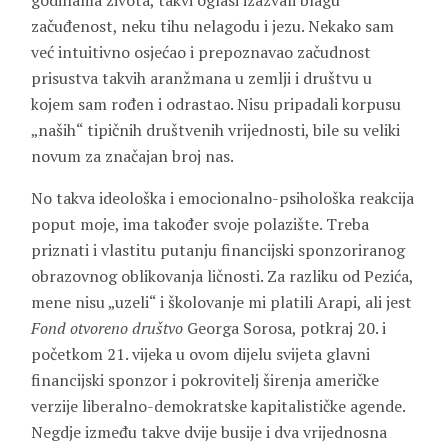
godinama života, takvi oglasi izazvali blagu
začuđenost, neku tihu nelagodu i jezu. Nekako sam
već intuitivno osjećao i prepoznavao začudnost
prisustva takvih aranžmana u zemlji i društvu u
kojem sam rođen i odrastao. Nisu pripadali korpusu
„naših“ tipičnih društvenih vrijednosti, bile su veliki
novum za značajan broj nas.
No takva ideološka i emocionalno-psihološka reakcija
poput moje, ima također svoje polazište. Treba
priznati i vlastitu putanju financijski sponzoriranog
obrazovnog oblikovanja ličnosti. Za razliku od Pezića,
mene nisu „uzeli“ i školovanje mi platili Arapi, ali jest
Fond otvoreno društvo
Georga Sorosa, potkraj 20. i
početkom 21. vijeka u ovom dijelu svijeta glavni
financijski sponzor i pokrovitelj širenja američke
verzije liberalno-demokratske kapitalističke agende.
Negdje između takve dvije busije i dva vrijednosna