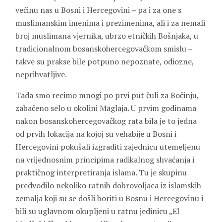
većinu nas u Bosni i Hercegovini – pa i za one s
muslimanskim imenima i prezimenima, ali i za nemali
broj muslimana vjernika, ubrzo etničkih Bošnjaka, u
tradicionalnom bosanskohercegovačkom smislu –
takve su prakse bile potpuno nepoznate, odiozne,
neprihvatljive.
Tada smo recimo mnogi po prvi put čuli za Bočinju,
zabačeno selo u okolini Maglaja. U prvim godinama
nakon bosanskohercegovačkog rata bila je to jedna
od prvih lokacija na kojoj su vehabije u Bosni i
Hercegovini pokušali izgraditi zajednicu utemeljenu
na vrijednosnim principima radikalnog shvaćanja i
praktičnog interpretiranja islama. Tu je skupinu
predvodilo nekoliko ratnih dobrovoljaca iz islamskih
zemalja koji su se došli boriti u Bosnu i Hercegovinu i
bili su uglavnom okupljeni u ratnu jedinicu „El