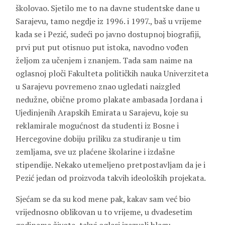
školovao. Sjetilo me to na davne studentske dane u
Sarajevu, tamo negdje iz 1996. i 1997., baš u vrijeme
kada se i Pezić, sudeći po javno dostupnoj biografiji,
prvi put put otisnuo put istoka, navodno vođen
željom za učenjem i znanjem. Tada sam naime na
oglasnoj ploči Fakulteta političkih nauka Univerziteta
u Sarajevu povremeno znao ugledati naizgled
nedužne, obične promo plakate ambasada Jordana i
Ujedinjenih Arapskih Emirata u Sarajevu, koje su
reklamirale mogućnost da studenti iz Bosne i
Hercegovine dobiju priliku za studiranje u tim
zemljama, sve uz plaćene školarine i izdašne
stipendije. Nekako utemeljeno pretpostavljam da je i
Pezić jedan od proizvoda takvih ideoloških projekata.
Sjećam se da su kod mene pak, kakav sam već bio
vrijednosno oblikovan u to vrijeme, u dvadesetim