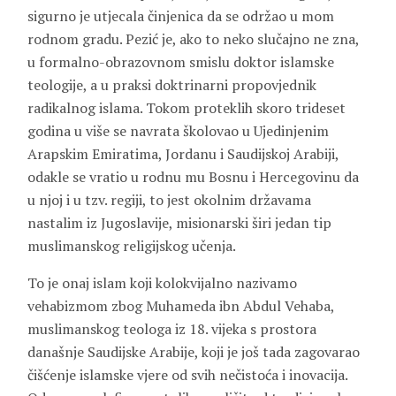
sigurno je utjecala činjenica da se održao u mom
rodnom gradu. Pezić je, ako to neko slučajno ne zna,
u formalno-obrazovnom smislu doktor islamske
teologije, a u praksi doktrinarni propovjednik
radikalnog islama. Tokom proteklih skoro trideset
godina u više se navrata školovao u Ujedinjenim
Arapskim Emiratima, Jordanu i Saudijskoj Arabiji,
odakle se vratio u rodnu mu Bosnu i Hercegovinu da
u njoj i u tzv. regiji, to jest okolnim državama
nastalim iz Jugoslavije, misionarski širi jedan tip
muslimanskog religijskog učenja.
To je onaj islam koji kolokvijalno nazivamo
vehabizmom zbog Muhameda ibn Abdul Vehaba,
muslimanskog teologa iz 18. vijeka s prostora
današnje Saudijske Arabije, koji je još tada zagovarao
čišćenje islamske vjere od svih nečistoća i inovacija.