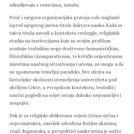
oskudijevaju s resursima, nimalo.
Pezić i njegova organizacijska pratnja vole naglasiti
ispred njegovog imena titulu doktora nauka. Kada se
takva titula navodi u kontekstu teologije, religijskih
studija na institucijama koje su svojim profilom
srodnije teološkim nego društveno-humanističkim,
filozofskim i komparativnim, te kritički orijentiranim
mjestima naučnog istraživanja i učenja, ne mogu a da
ne spomenem temeljni paradoks. Bez obzira na
historijske okolnosti utemeljenja univerziteta pod
okriljem Crkve, u evropskom kontekstu, teološki i
naučni pogledi na svijet ostaju duboko nepomirljivi i
nespojivi.
Dok je za religijski oblikovanu svijest Istina vječna i
nepromjenjiva, zauvijek određena Božjim ukazima,
znači dogmatska, u perspektivi nauke istina je nešto