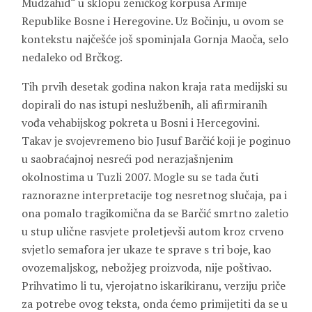
Mudžahid“ u sklopu zeničkog korpusa Armije
Republike Bosne i Heregovine. Uz Bočinju, u ovom se
kontekstu najčešće još spominjala Gornja Maoča, selo
nedaleko od Brčkog.
Tih prvih desetak godina nakon kraja rata medijski su
dopirali do nas istupi neslužbenih, ali afirmiranih
vođa vehabijskog pokreta u Bosni i Hercegovini.
Takav je svojevremeno bio Jusuf Barčić koji je poginuo
u saobraćajnoj nesreći pod nerazjašnjenim
okolnostima u Tuzli 2007. Mogle su se tada čuti
raznorazne interpretacije tog nesretnog slučaja, pa i
ona pomalo tragikomična da se Barčić smrtno zaletio
u stup ulične rasvjete proletjevši autom kroz crveno
svjetlo semafora jer ukaze te sprave s tri boje, kao
ovozemaljskog, nebožjeg proizvoda, nije poštivao.
Prihvatimo li tu, vjerojatno iskarikiranu, verziju priče
za potrebe ovog teksta, onda ćemo primijetiti da se u