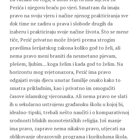
Pezića i njegovu braću po vjeri. Smatram da imaju
pravo na svoju vjeru i načine njenog prakticiranja sve
dok time ne zadiru u prava i slobode drugih da
izaberu i prakticiraju svoje načine života. Što se mene
tiče, Pezić privatno može živjeti prema strogim
pravilima šerijatskog zakona koliko god to želi, ali
nema pravo meni braniti da nesmetano pjevam,
plešem, ljubim… koga želim i kada god to želim. Na
horizontu mog svjetonazora, Pezić ima pravo
odgajati svoju djecu unutar familije onako kako to
smatra prikladnim, kao i privatno im omogućiti
časove islamskog vjeronauka. Ali nema pravo ne slati
ih u sekularno ustrojenu građansku školu u kojoj bi,
idealno-tipski, trebali nešto naučiti i o komparativnoj
srodnosti bliskih monoteističkih religija. Još manje
ima pravo, zapravo nema nikakvo pravo, utjecati na
oblikovanje obrazovnih programa i kurikuluma škola.