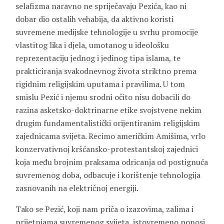
selafizma naravno ne spriječavaju Pezića, kao ni
dobar dio ostalih vehabija, da aktivno koristi
suvremene medijske tehnologije u svrhu promocije
vlastitog lika i djela, umotanog u ideološku
reprezentaciju jednog i jedinog tipa islama, te
prakticiranja svakodnevnog života striktno prema
rigidnim religijskim uputama i pravilima. U tom
smislu Pezić i njemu srodni očito nisu dobacili do
razina asketsko-doktrinarne etike svojstvene nekim
drugim fundamentalistički orijentiranim religijskim
zajednicama svijeta. Recimo američkim Amišima, vrlo
konzervativnoj kršćansko-protestantskoj zajednici
koja među brojnim praksama odricanja od postignuća
suvremenog doba, odbacuje i korištenje tehnologija
zasnovanih na električnoj energiji.
Tako se Pezić, koji nam priča o izazovima, zalima i
prijetnjama suvremenog svijeta, istovremeno ponosi