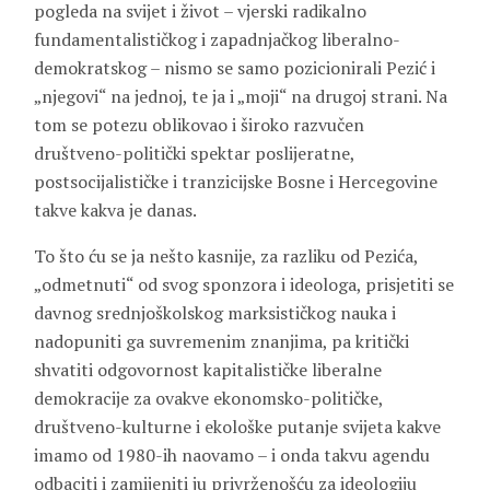
pogleda na svijet i život – vjerski radikalno
fundamentalističkog i zapadnjačkog liberalno-
demokratskog – nismo se samo pozicionirali Pezić i
„njegovi“ na jednoj, te ja i „moji“ na drugoj strani. Na
tom se potezu oblikovao i široko razvučen
društveno-politički spektar poslijeratne,
postsocijalističke i tranzicijske Bosne i Hercegovine
takve kakva je danas.
To što ću se ja nešto kasnije, za razliku od Pezića,
„odmetnuti“ od svog sponzora i ideologa, prisjetiti se
davnog srednjoškolskog marksističkog nauka i
nadopuniti ga suvremenim znanjima, pa kritički
shvatiti odgovornost kapitalističke liberalne
demokracije za ovakve ekonomsko-političke,
društveno-kulturne i ekološke putanje svijeta kakve
imamo od 1980-ih naovamo – i onda takvu agendu
odbaciti i zamijeniti ju privrženošću za ideologiju