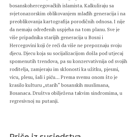
bosanskohercegovačkih islamista. Kalkuliraju sa
svjetonazorskim oblikovanjem mlađih generacija i na
preoblikovanja kartografija porodičnih odnosa. I nije
da nemaju određenih uspjeha na tom planu. Sve je
više pripadnika starijih generacija u Bosni i
Hercegovini koji će reći da više ne prepoznaju svoju
djecu. Djecu koja su socijalizacijom došla pod utjecaj
spomenutih trendova, pa su konzervativnija od svojih
roditelja, zamjeraju im sklonosti ka užitku, pjesmi,
vicu, plesu, šali i piću… Prema svemu onom što je
krasilo kulturu „starih“ bosanskih muslimana,
Bosanaca. Društva obilježena takvim sindromima, u
regresivnoj su putanji.
Priče iz susjedstva