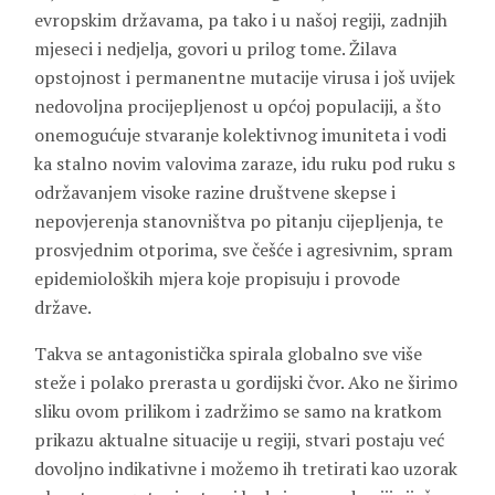
evropskim državama, pa tako i u našoj regiji, zadnjih
mjeseci i nedjelja, govori u prilog tome. Žilava
opstojnost i permanentne mutacije virusa i još uvijek
nedovoljna procijepljenost u općoj populaciji, a što
onemogućuje stvaranje kolektivnog imuniteta i vodi
ka stalno novim valovima zaraze, idu ruku pod ruku s
održavanjem visoke razine društvene skepse i
nepovjerenja stanovništva po pitanju cijepljenja, te
prosvjednim otporima, sve češće i agresivnim, spram
epidemioloških mjera koje propisuju i provode
države.
Takva se antagonistička spirala globalno sve više
steže i polako prerasta u gordijski čvor. Ako ne širimo
sliku ovom prilikom i zadržimo se samo na kratkom
prikazu aktualne situacije u regiji, stvari postaju već
dovoljno indikativne i možemo ih tretirati kao uzorak