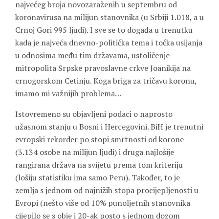
najvećeg broja novozaraženih u septembru od
koronavirusa na milijun stanovnika (u Srbiji 1.018, a u
Crnoj Gori 995 ljudi). I sve se to događa u trenutku
kada je najveća dnevno-politička tema i točka usijanja
u odnosima među tim državama, ustoličenje
mitropolita Srpske pravoslavne crkve Joanikija na
crnogorskom Cetinju. Koga briga za tričavu koronu,
imamo mi važnijih problema…
Istovremeno su objavljeni podaci o naprosto
užasnom stanju u Bosni i Hercegovini. BiH je trenutni
evropski rekorder po stopi smrtnosti od korone
(3.134 osobe na milijun ljudi) i druga najlošije
rangirana država na svijetu prema tom kriteriju
(lošiju statistiku ima samo Peru). Također, to je
zemlja s jednom od najnižih stopa procijepljenosti u
Evropi (nešto više od 10% punoljetnih stanovnika
cijepilo se s obje i 20-ak posto s jednom dozom