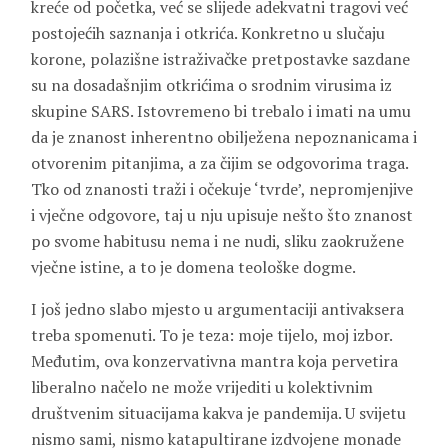
kreće od početka, već se slijede adekvatni tragovi već
postojećih saznanja i otkrića. Konkretno u slučaju
korone, polazišne istraživačke pretpostavke sazdane
su na dosadašnjim otkrićima o srodnim virusima iz
skupine SARS. Istovremeno bi trebalo i imati na umu
da je znanost inherentno obilježena nepoznanicama i
otvorenim pitanjima, a za čijim se odgovorima traga.
Tko od znanosti traži i očekuje ‘tvrde’, nepromjenjive
i vječne odgovore, taj u nju upisuje nešto što znanost
po svome habitusu nema i ne nudi, sliku zaokružene
vječne istine, a to je domena teološke dogme.
I još jedno slabo mjesto u argumentaciji antivaksera
treba spomenuti. To je teza: moje tijelo, moj izbor.
Međutim, ova konzervativna mantra koja pervetira
liberalno načelo ne može vrijediti u kolektivnim
društvenim situacijama kakva je pandemija. U svijetu
nismo sami, nismo katapultirane izdvojene monade