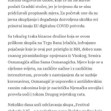
statusu odgovorne osobe, koje će im na adrese
poslati Gradski stožer, jer je izvjesno da se nisu
pridržavali propisanih mjera. Za početak one da su
javna okupljanja i događanja dozvoljena ukoliko svi
prisutni imaju EU digitalnu COVID potvrdu.
Sa tekućeg traka bizarne družine koja se ovom
prilikom skupila na Trgu Bana Jelačića, izdvajamo
pojačanje koje je ovaj put pristiglo iz BiH, dobro nam
znanog piramidaologa-opsjenara iz Visokog, Semira
Osmanagića allias Sama Osmanagicha. Mjere koje se u
cijelome svijetu, na različite načine i s različitim
intenzitetom, provode s nastojanjem da se suzbije
koronavirus, Osmanagić je usporedio s antižidovskim
rasnim zakonima koje je nacistička Njemačka usvojila i
provela uoči i tokom Drugog svjetskog rata.
Nekoliko dana uoči održavanja skupa „Festival