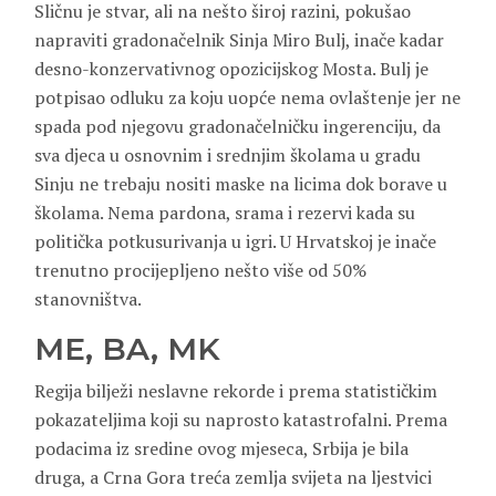
Sličnu je stvar, ali na nešto široj razini, pokušao
napraviti gradonačelnik Sinja Miro Bulj, inače kadar
desno-konzervativnog opozicijskog Mosta. Bulj je
potpisao odluku za koju uopće nema ovlaštenje jer ne
spada pod njegovu gradonačelničku ingerenciju, da
sva djeca u osnovnim i srednjim školama u gradu
Sinju ne trebaju nositi maske na licima dok borave u
školama. Nema pardona, srama i rezervi kada su
politička potkusurivanja u igri. U Hrvatskoj je inače
trenutno procijepljeno nešto više od 50%
stanovništva.
ME, BA, MK
Regija bilježi neslavne rekorde i prema statističkim
pokazateljima koji su naprosto katastrofalni. Prema
podacima iz sredine ovog mjeseca, Srbija je bila
druga, a Crna Gora treća zemlja svijeta na ljestvici