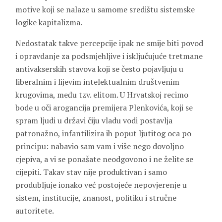
motive koji se nalaze u samome središtu sistemske
logike kapitalizma.
Nedostatak takve percepcije ipak ne smije biti povod
i opravdanje za podsmjehljive i isključujuće tretmane
antivakserskih stavova koji se često pojavljuju u
liberalnim i lijevim intelektualnim društvenim
krugovima, među tzv. elitom. U Hrvatskoj recimo
bode u oči arogancija premijera Plenkovića, koji se
spram ljudi u državi čiju vladu vodi postavlja
patronažno, infantilizira ih poput ljutitog oca po
principu: nabavio sam vam i više nego dovoljno
cjepiva, a vi se ponašate neodgovono i ne želite se
cijepiti. Takav stav nije produktivan i samo
produbljuje ionako već postojeće nepovjerenje u
sistem, institucije, znanost, politiku i stručne
autoritete.