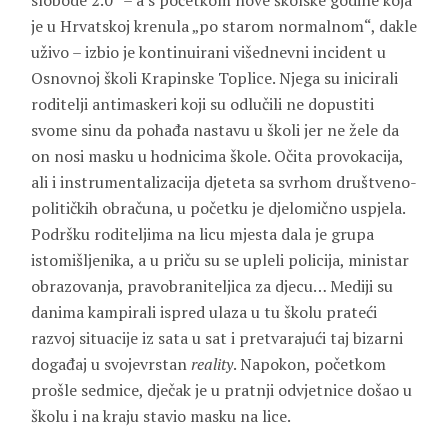
slobode 2.0“ – a s početkom nove školske godine koja
je u Hrvatskoj krenula „po starom normalnom“, dakle
uživo – izbio je kontinuirani višednevni incident u
Osnovnoj školi Krapinske Toplice. Njega su inicirali
roditelji antimaskeri koji su odlučili ne dopustiti
svome sinu da pohađa nastavu u školi jer ne žele da
on nosi masku u hodnicima škole. Očita provokacija,
ali i instrumentalizacija djeteta sa svrhom društveno-
političkih obračuna, u početku je djelomično uspjela.
Podršku roditeljima na licu mjesta dala je grupa
istomišljenika, a u priču su se upleli policija, ministar
obrazovanja, pravobraniteljica za djecu… Mediji su
danima kampirali ispred ulaza u tu školu prateći
razvoj situacije iz sata u sat i pretvarajući taj bizarni
događaj u svojevrstan
reality
. Napokon, početkom
prošle sedmice, dječak je u pratnji odvjetnice došao u
školu i na kraju stavio masku na lice.