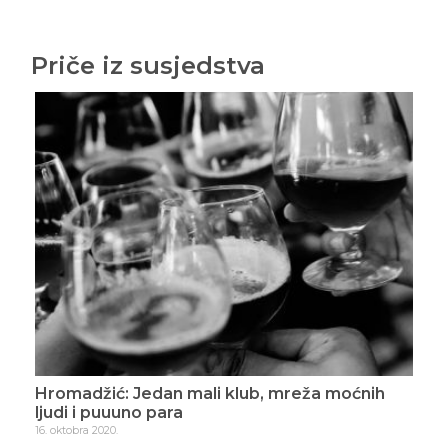
Priče iz susjedstva
Hromadžić: Zagrebački atentat
Hro
2. novembra 2020.
16. n