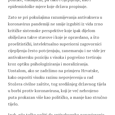
epidemiološke mjere koje država propisuje.
Zato se pri pokušajima razumijevanja antivaksera u
koronavirus pandemiji ne smije izgubiti iz vida zrno
kritičke sistemske perspektive koje ipak dijelom
obilježava takve stavove i koje je opravdano, a što
proelitistički, intelektualno superiorni zagovornici
cijepljenja često potcjenjuju, zanemaruju i ne vide jer
antivaksersku poziciju s visoka i pogrešno tretiraju
kroz optiku psihologiziranja i moraliziranja.
Uostalom, ako se zadržimo na primjeru Hrvatske,
kako osporiti visoku razinu nepovjerenja u rad
Stožera civilne zaštite, tog središnjeg državnog tijela
u borbi protiv koronavirusa, koji je već nebrojeno
puta prokazan više kao političko, a manje kao stručno
tijelo.
Ipak, nije teško uočiti da antivaksersko nepovjerenje