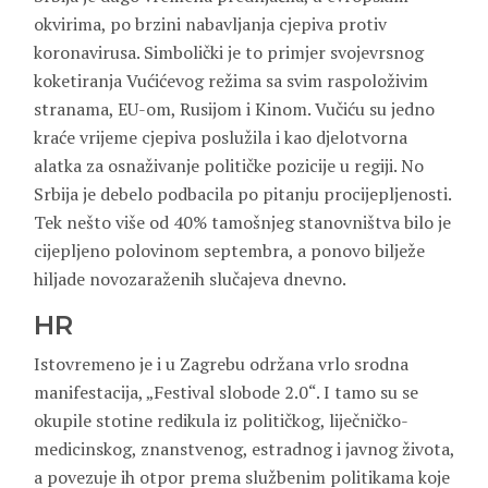
okvirima, po brzini nabavljanja cjepiva protiv
koronavirusa. Simbolički je to primjer svojevrsnog
koketiranja Vućićevog režima sa svim raspoloživim
stranama, EU-om, Rusijom i Kinom. Vučiću su jedno
kraće vrijeme cjepiva poslužila i kao djelotvorna
alatka za osnaživanje političke pozicije u regiji. No
Srbija je debelo podbacila po pitanju procijepljenosti.
Tek nešto više od 40% tamošnjeg stanovništva bilo je
cijepljeno polovinom septembra, a ponovo bilježe
hiljade novozaraženih slučajeva dnevno.
HR
Istovremeno je i u Zagrebu održana vrlo srodna
manifestacija, „Festival slobode 2.0“. I tamo su se
okupile stotine redikula iz političkog, liječničko-
medicinskog, znanstvenog, estradnog i javnog života,
a povezuje ih otpor prema službenim politikama koje