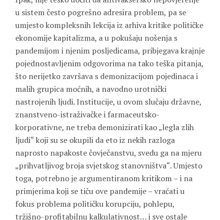
u sistem često pogrešno adresira problem, pa se
umjesto kompleksnih lekcija iz arhiva kritike političke
ekonomije kapitalizma, a u pokušaju nošenja s
pandemijom i njenim posljedicama, pribjegava krajnje
pojednostavljenim odgovorima na tako teška pitanja,
što nerijetko završava s demonizacijom pojedinaca i
malih grupica moćnih, a navodno urotnički
nastrojenih ljudi. Institucije, u ovom slučaju državne,
znanstveno-istraživačke i farmaceutsko-
korporativne, ne treba demonizirati kao „legla zlih
ljudi“ koji su se okupili da eto iz nekih razloga
naprosto napakoste čovječanstvu, svedu ga na mjeru
„prihvatljivog broja svjetskog stanovništva“. Umjesto
toga, potrebno je argumentiranom kritikom – i na
primjerima koji se tiču ove pandemije – vraćati u
fokus problema političku korupciju, pohlepu,
tržišno-profitabilnu kalkulativnost… i sve ostale