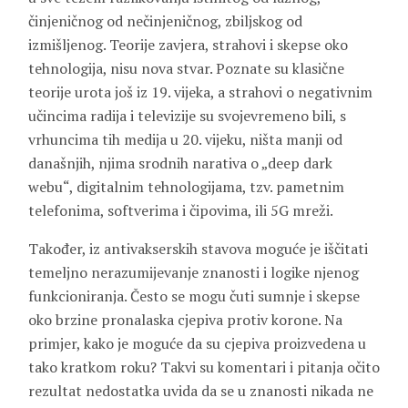
činjeničnog od nečinjeničnog, zbiljskog od
izmišljenog. Teorije zavjera, strahovi i skepse oko
tehnologija, nisu nova stvar. Poznate su klasične
teorije urota još iz 19. vijeka, a strahovi o negativnim
učincima radija i televizije su svojevremeno bili, s
vrhuncima tih medija u 20. vijeku, ništa manji od
današnjih, njima srodnih narativa o „deep dark
webu“, digitalnim tehnologijama, tzv. pametnim
telefonima, softverima i čipovima, ili 5G mreži.
Također, iz antivakserskih stavova moguće je iščitati
temeljno nerazumijevanje znanosti i logike njenog
funkcioniranja. Često se mogu čuti sumnje i skepse
oko brzine pronalaska cjepiva protiv korone. Na
primjer, kako je moguće da su cjepiva proizvedena u
tako kratkom roku? Takvi su komentari i pitanja očito
rezultat nedostatka uvida da se u znanosti nikada ne