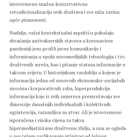
istovremeno snažnu konzervativnu
retradicionalizaciju ovih društava i sve nižu razinu
opće pismenosti.
Nadalje, važni kontekstualni aspekti u pokušaju
shvaćanja antivakserskih stavova u koronavirus
pandemiji jesu profili javne komunikacije i
informiranja u epohi novomedijskih tehnologija i tzv.
društvenih mreža, kao i pitanje statusa informacije u
takvom svijetu. U historijskom razdoblju u kojem je
informacija jedna od osnovnih ekonomsko-socijalnih
sirovina i korporativnih roba, hiperprodukcija
informacija koje iz svih smjerova premrežavaju sve
dimenzije današnjih individualnih i kolektivnih
egzistencija, razumljiva su stvar. Ali je istovremeno
isporučena i visoka cijena za takvu
hipermedijatiziranu društvenu zbilju, a ona se ogleda
u sve težem razlikovanju istinitog od lažnog,