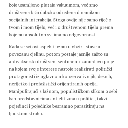
koje usamljeno plutaju vakuumom, već smo
društvena bića duboko određena dinamikom
socijalnih interakcija. Stoga ovdje nije samo riječ o
tvom i mom tijelu, već i o društvenom tijelu prema
kojemu apsolutno svi imamo odgovornost.
Kada se svi ovi aspekti uzmu u obzir i stave u
povezanu cjelinu, potom postaje jasnije zašto su
antivakserski društveni sentimenti zanimljivo polje
na kojem svoje interese nastoje realizirati politički
protagonisti iz uglavnom konzervativnijih, desnih,
nerijetko i profašistički orijentiranih opcija.
Manipulirajući s lažnom, populističkom slikom o sebi
kao predstavnicima antielitizma u politici, takvi
pojedinci i pojedinke besramno parazitiraju na
ljudskom strahu.