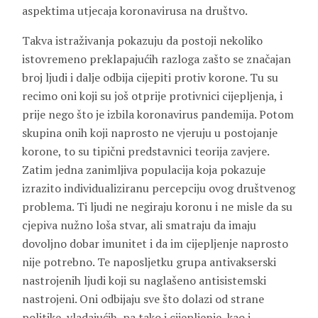
aspektima utjecaja koronavirusa na društvo.
Takva istraživanja pokazuju da postoji nekoliko
istovremeno preklapajućih razloga zašto se značajan
broj ljudi i dalje odbija cijepiti protiv korone. Tu su
recimo oni koji su još otprije protivnici cijepljenja, i
prije nego što je izbila koronavirus pandemija. Potom
skupina onih koji naprosto ne vjeruju u postojanje
korone, to su tipični predstavnici teorija zavjere.
Zatim jedna zanimljiva populacija koja pokazuje
izrazito individualiziranu percepciju ovog društvenog
problema. Ti ljudi ne negiraju koronu i ne misle da su
cjepiva nužno loša stvar, ali smatraju da imaju
dovoljno dobar imunitet i da im cijepljenje naprosto
nije potrebno. Te naposljetku grupa antivakserski
nastrojenih ljudi koji su naglašeno antisistemski
nastrojeni. Oni odbijaju sve što dolazi od strane
politike, vladajućih, pa tako i cijepljenje, kao i