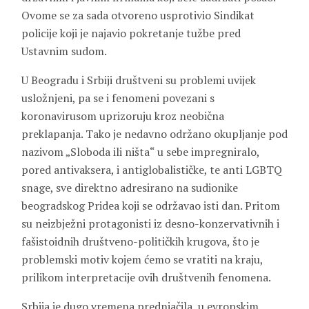
Ovome se za sada otvoreno usprotivio Sindikat
policije koji je najavio pokretanje tužbe pred
Ustavnim sudom.
U Beogradu i Srbiji društveni su problemi uvijek
usložnjeni, pa se i fenomeni povezani s
koronavirusom uprizoruju kroz neobična
preklapanja. Tako je nedavno održano okupljanje pod
nazivom „Sloboda ili ništa“ u sebe impregniralo,
pored antivaksera, i antiglobalističke, te anti LGBTQ
snage, sve direktno adresirano na sudionike
beogradskog Pridea koji se održavao isti dan. Pritom
su neizbježni protagonisti iz desno-konzervativnih i
fašistoidnih društveno-političkih krugova, što je
problemski motiv kojem ćemo se vratiti na kraju,
prilikom interpretacije ovih društvenih fenomena.
Srbija je dugo vremena prednjačila, u evropskim