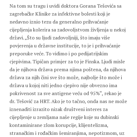
Na tom su tragu i uvidi doktora Gorana Tešovića sa
zagrebačke Klinike za infektivne bolesti koji je
nedavno iznio tezu da generalno prihvaćanje
cijepljenja kolerira sa zadovoljstvom življenja u nekoj
državi. „Što su ljudi zadovoljniji, što imaju više
povjerenja u državne institucije, to je i prihvaćanje
preporuke veće. To vidimo i po pedijatrijskim
cjepivima. Tipičan primjer za to je Finska. Ljudi misle
da je njihova država prema njima poštena, da njihova
država za njih čini sve što može, najbolje što može i
država u kojoj niti jedno cjepivo nije obvezno ima
pokrivenost za sve antigene veću od 95%“, rekao je
dr. Tešović za HRT. Ako je to tačno, onda nas ne može
iznenaditi izrazito nizak društveni interes za
cijepljenje u zemljama naše regije koje su dubinski
kontaminirane zlom korupcije, klijentelizma,
stranačkim i rođačkim šemiranjima, nepotizmom, uz