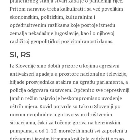
planetarnog stanja stvari kada je o pandemiji riječ.
Pritom naravno treba kalkulirati i sa već povelikim
ekonomskim, političkim, kulturalnim i
općedruštvenim razlikama koje postoje između
zemalja nekadašnje Jugoslavije, kao i o njihovoj
različitoj geopolitičkoj pozicioniranosti danas.
SI, RS
Iz Slovenije smo dobili prizore u kojima agresivni
antivakseri upadaju u prostore nacionalne televizije,
hiljade prosvjednika atakira na zgradu parlamenta, a
policija odgovara suzavcem. Općenito sve represivniji
Janšin režim najavio je beskompromisno uvođenje
oštrih mjera. Kovid potvrde su tako u Sloveniji po
novom neophodne u gotovo svim društvenim
situacijama, čak i za točenje goriva na benzinskim
pumpama, a od 1. 10. moraće ih imati svi zaposleni u
državnim i javnim firmama koji žele zadržati posao.