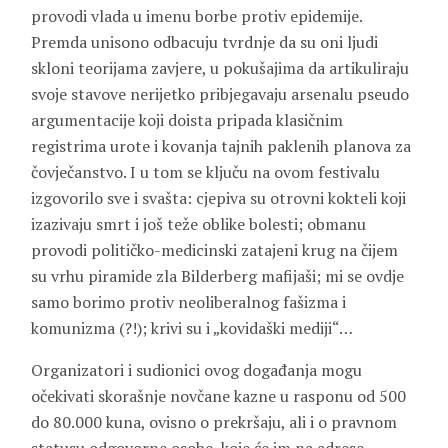
provodi vlada u imenu borbe protiv epidemije.
Premda unisono odbacuju tvrdnje da su oni ljudi
skloni teorijama zavjere, u pokušajima da artikuliraju
svoje stavove nerijetko pribjegavaju arsenalu pseudo
argumentacije koji doista pripada klasičnim
registrima urote i kovanja tajnih paklenih planova za
čovječanstvo. I u tom se ključu na ovom festivalu
izgovorilo sve i svašta: cjepiva su otrovni kokteli koji
izazivaju smrt i još teže oblike bolesti; obmanu
provodi političko-medicinski zatajeni krug na čijem
su vrhu piramide zla Bilderberg mafijaši; mi se ovdje
samo borimo protiv neoliberalnog fašizma i
komunizma (?!); krivi su i „kovidaški mediji“…
Organizatori i sudionici ovog događanja mogu
očekivati skorašnje novčane kazne u rasponu od 500
do 80.000 kuna, ovisno o prekršaju, ali i o pravnom