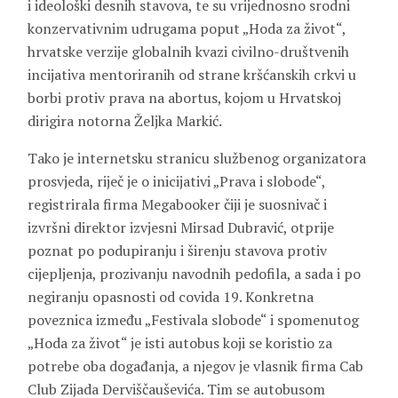
i ideološki desnih stavova, te su vrijednosno srodni
konzervativnim udrugama poput „Hoda za život“,
hrvatske verzije globalnih kvazi civilno-društvenih
incijativa mentoriranih od strane kršćanskih crkvi u
borbi protiv prava na abortus, kojom u Hrvatskoj
dirigira notorna Željka Markić.
Tako je internetsku stranicu službenog organizatora
prosvjeda, riječ je o inicijativi „Prava i slobode“,
registrirala firma Megabooker čiji je suosnivač i
izvršni direktor izvjesni Mirsad Dubravić, otprije
poznat po podupiranju i širenju stavova protiv
cijepljenja, prozivanju navodnih pedofila, a sada i po
negiranju opasnosti od covida 19. Konkretna
poveznica između „Festivala slobode“ i spomenutog
„Hoda za život“ je isti autobus koji se koristio za
potrebe oba događanja, a njegov je vlasnik firma Cab
Club Zijada Derviščauševića. Tim se autobusom