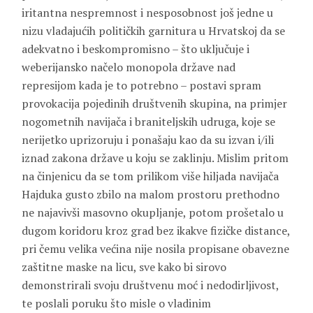
iritantna nespremnost i nesposobnost još jedne u
nizu vladajućih političkih garnitura u Hrvatskoj da se
adekvatno i beskompromisno – što uključuje i
weberijansko načelo monopola države nad
represijom kada je to potrebno – postavi spram
provokacija pojedinih društvenih skupina, na primjer
nogometnih navijača i braniteljskih udruga, koje se
nerijetko uprizoruju i ponašaju kao da su izvan i/ili
iznad zakona države u koju se zaklinju. Mislim pritom
na činjenicu da se tom prilikom više hiljada navijača
Hajduka gusto zbilo na malom prostoru prethodno
ne najavivši masovno okupljanje, potom prošetalo u
dugom koridoru kroz grad bez ikakve fizičke distance,
pri čemu velika većina nije nosila propisane obavezne
zaštitne maske na licu, sve kako bi sirovo
demonstrirali svoju društvenu moć i nedodirljivost,
te poslali poruku što misle o vladinim