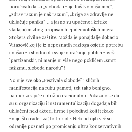
poručivali da su „sloboda i zajedništvo naša moć“,
„zdrav razum je naš razum“, „briga za zdravlje ne
uključuje paniku“… a jasno su upućene i kritike
vladajućim zbog propisanih epidemioloških mjera
Stožera civilne zaštite. Možda je ponajdalje dobacio
Vitasović koji je iz nepoznatih razloga osjetio potrebu
i našao za shodno da svoje obraćanje publici završi
‘partizanski’, ni manje ni više nego pokličem „smrt
fašizmu, sloboda narodu“!
No nije sve oko „Festivala slobode“ i sličnih
manifestacija na rubu pameti, tek tako benigno,
pauperizirajuće i otužno iracionalno. Pokazalo se da
su u organizaciju i instrumentalizaciju događaja bili
uključeni neki akteri, firme i pojedinci koji itekako
znaju što rade i zašto to rade. Neki od njih već su
odranije poznati po promicanju ultra konzervativnih