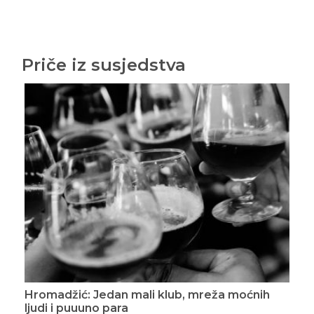
Priče iz susjedstva
Hromadžić: Zagrebački atentat
Hro
2. novembra 2020.
3. d