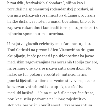
hrvatskih „festivalskih slobodara“, slično kao i
torcidaši na spomenutoj rođendanskoj proslavi, ni
oni nisu pokazivali spremnost ka držanju propisane
fizičke distance i nošenju maski. Uostalom, bilo bi to
zapravo nakaradno i kontradiktorno, u suprotnosti s
njihovim spomenutim stavovima.
U svojstvu glavnih celebrity muzičara nastupili su
Toni Cetinski na prvom i Alen Vitasović na drugom
okupljanju, inače poznati i po sklonostima ka javno-
medijskim zagovaranjima raznoraznih teorija zavjere,
na primjer one koja se naziva antivakserskom. No
našao se tu i pokoji vjeroučitelj, nutricionistica,
poneki liječnik s antiznanstvenim stavovima, desno-
konzervativni saborski zastupnik, ustašofilski
medijski huškač… S bina su se širile patetične fraze,
poruke u stilu pozivanja na ljubav, zajedništvo,
slobodu, bezbrižnu opuštenost… Transparenti su