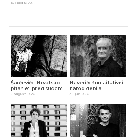
Šarčević: „Hrvatsko
Haverić: Konstitutivni
pitanje“ pred sudom
narod debila
2. augusta 2026.
30. jula 2026.