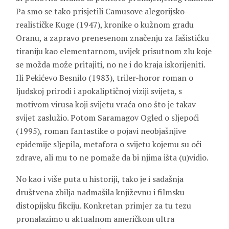
Pa smo se tako prisjetili Camusove alegorijsko-
realističke Kuge (1947), kronike o kužnom gradu
Oranu, a zapravo prenesenom značenju za fašističku
tiraniju kao elementarnom, uvijek prisutnom zlu koje
se možda može pritajiti, no ne i do kraja iskorijeniti.
Ili Pekićevo Besnilo (1983), triler-horor roman o
ljudskoj prirodi i apokaliptičnoj viziji svijeta, s
motivom virusa koji svijetu vraća ono što je takav
svijet zaslužio. Potom Saramagov Ogled o sljepoći
(1995), roman fantastike o pojavi neobjašnjive
epidemije sljepila, metafora o svijetu kojemu su oči
zdrave, ali mu to ne pomaže da bi njima išta (u)vidio.
No kao i više puta u historiji, tako je i sadašnja
društvena zbilja nadmašila književnu i filmsku
distopijsku fikciju. Konkretan primjer za tu tezu
pronalazimo u aktualnom američkom ultra