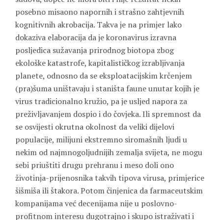
posebno misaono napornih i strašno zahtjevnih
kognitivnih akrobacija. Takva je na primjer lako
dokaziva elaboracija da je koronavirus izravna
posljedica sužavanja prirodnog biotopa zbog
ekološke katastrofe, kapitalističkog izrabljivanja
planete, odnosno da se eksploatacijskim krčenjem
(pra)šuma uništavaju i staništa faune unutar kojih je
virus tradicionalno kružio, pa je usljed napora za
preživljavanjem dospio i do čovjeka. Ili spremnost da
se osvijesti okrutna okolnost da veliki dijelovi
populacije, milijuni ekstremno siromašnih ljudi u
nekim od najmnogoljudnijih zemalja svijeta, ne mogu
sebi priuštiti drugu prehranu i meso doli ono
životinja-prijenosnika takvih tipova virusa, primjerice
šišmiša ili štakora. Potom činjenica da farmaceutskim
kompanijama već decenijama nije u poslovno-
profitnom interesu dugotrajno i skupo istraživati i