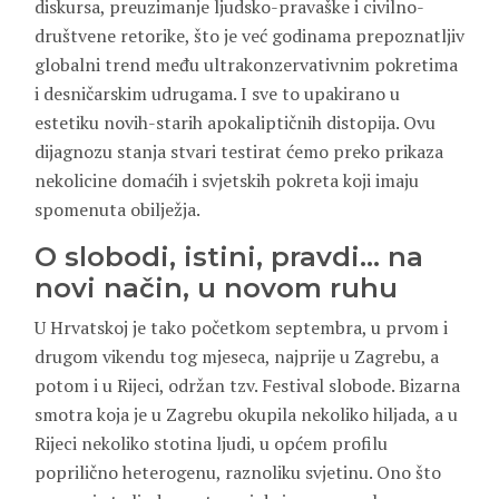
diskursa, preuzimanje ljudsko-pravaške i civilno-
društvene retorike, što je već godinama prepoznatljiv
globalni trend među ultrakonzervativnim pokretima
i desničarskim udrugama. I sve to upakirano u
estetiku novih-starih apokaliptičnih distopija. Ovu
dijagnozu stanja stvari testirat ćemo preko prikaza
nekolicine domaćih i svjetskih pokreta koji imaju
spomenuta obilježja.
O slobodi, istini, pravdi… na
novi način, u novom ruhu
U Hrvatskoj je tako početkom septembra, u prvom i
drugom vikendu tog mjeseca, najprije u Zagrebu, a
potom i u Rijeci, održan tzv. Festival slobode. Bizarna
smotra koja je u Zagrebu okupila nekoliko hiljada, a u
Rijeci nekoliko stotina ljudi, u općem profilu
poprilično heterogenu, raznoliku svjetinu. Ono što