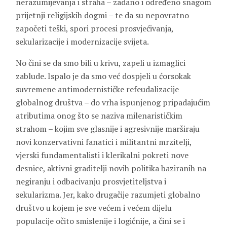
nerazumijevanja i straha – zadano i određeno snagom
prijetnji religijskih dogmi – te da su nepovratno
započeti teški, spori procesi prosvjećivanja,
sekularizacije i modernizacije svijeta.
No čini se da smo bili u krivu, zapeli u izmaglici
zablude. Ispalo je da smo već dospjeli u ćorsokak
suvremene antimodernističke refeudalizacije
globalnog društva – do vrha ispunjenog pripadajućim
atributima onog što se naziva milenarističkim
strahom – kojim sve glasnije i agresivnije marširaju
novi konzervativni fanatici i militantni mrzitelji,
vjerski fundamentalisti i klerikalni pokreti nove
desnice, aktivni graditelji novih politika baziranih na
negiranju i odbacivanju prosvjetiteljstva i
sekularizma. Jer, kako drugačije razumjeti globalno
društvo u kojem je sve većem i većem dijelu
populacije očito smislenije i logičnije, a čini se i