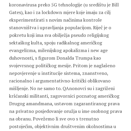
koronavirusa preko 5G tehnologije (u središtu je Bill
Gates), kao i za lockdown mjere koje imaju za cilj
eksperimentirati s novim načinima kontrole
stanovništva i upravljanja populacijom. Riječ je o
pokretu koji ima sva obilježja pseudo religijskog
sektaškog kulta, spoju radikalnog američkog
evangelizma, milenijskog apokalizma i new age
duhovnosti, s figurom Donalda Trumpa kao
svojevrsnog političkog mesije. Pritom je naglašeno
nepovjerenje u institucije sistema, znanstveno,
racionalno i argumentativno-kritički oblikovano
mišljenje. No ne samo to. QAnonovci su i zagriženi
kršćanski militanti, zagovornici poznatog američkog
Drugog amandmana, ustavom zagarantiranog prava
na privatno posjedovanje oružja u ime osobnog prava
na obranu. Povežemo li sve ovo s trenutno
postojećim, objektivnim društvenim okolnostima u