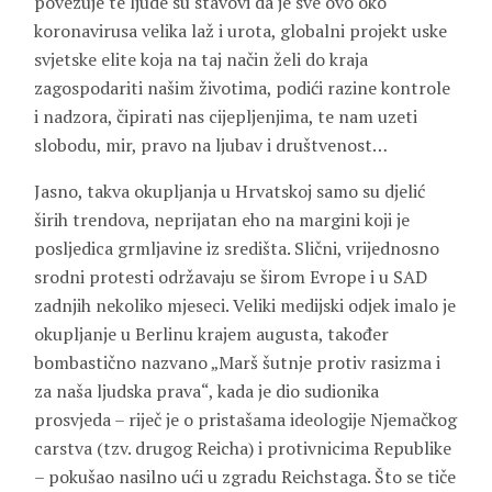
povezuje te ljude su stavovi da je sve ovo oko
koronavirusa velika laž i urota, globalni projekt uske
svjetske elite koja na taj način želi do kraja
zagospodariti našim životima, podići razine kontrole
i nadzora, čipirati nas cijepljenjima, te nam uzeti
slobodu, mir, pravo na ljubav i društvenost…
Jasno, takva okupljanja u Hrvatskoj samo su djelić
širih trendova, neprijatan eho na margini koji je
posljedica grmljavine iz središta. Slični, vrijednosno
srodni protesti održavaju se širom Evrope i u SAD
zadnjih nekoliko mjeseci. Veliki medijski odjek imalo je
okupljanje u Berlinu krajem augusta, također
bombastično nazvano „Marš šutnje protiv rasizma i
za naša ljudska prava“, kada je dio sudionika
prosvjeda – riječ je o pristašama ideologije Njemačkog
carstva (tzv. drugog Reicha) i protivnicima Republike
– pokušao nasilno ući u zgradu Reichstaga. Što se tiče