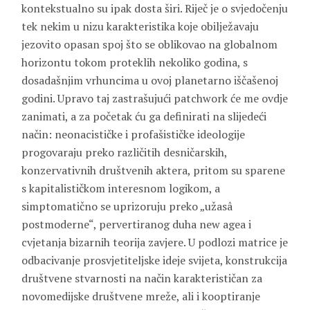
kontekstualno su ipak dosta širi. Riječ je o svjedočenju
tek nekim u nizu karakteristika koje obilježavaju
jezovito opasan spoj što se oblikovao na globalnom
horizontu tokom proteklih nekoliko godina, s
dosadašnjim vrhuncima u ovoj planetarno iščašenoj
godini. Upravo taj zastrašujući patchwork će me ovdje
zanimati, a za početak ću ga definirati na slijedeći
način: neonacističke i profašističke ideologije
progovaraju preko različitih desničarskih,
konzervativnih društvenih aktera, pritom su sparene
s kapitalističkom interesnom logikom, a
simptomatično se uprizoruju preko „užasâ
postmoderne“, pervertiranog duha new agea i
cvjetanja bizarnih teorija zavjere. U podlozi matrice je
odbacivanje prosvjetiteljske ideje svijeta, konstrukcija
društvene stvarnosti na način karakterističan za
novomedijske društvene mreže, ali i kooptiranje