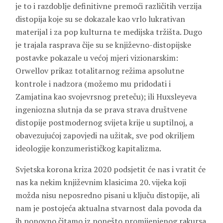
je to i razdoblje definitivne premoći različitih verzija
distopija koje su se dokazale kao vrlo lukrativan
materijal i za pop kulturna te medijska tržišta. Dugo
je trajala rasprava čije su se književno-distopijske
postavke pokazale u većoj mjeri vizionarskim:
Orwellov prikaz totalitarnog režima apsolutne
kontrole i nadzora (možemo mu pridodati i
Zamjatina kao svojevrsnog preteču); ili Huxsleyeva
ingeniozna slutnja da se prava strava društvene
distopije postmodernog svijeta krije u suptilnoj, a
obavezujućoj zapovjedi na užitak, sve pod okriljem
ideologije konzumerističkog kapitalizma.
Svjetska korona kriza 2020 podsjetit će nas i vratit će
nas ka nekim književnim klasicima 20. vijeka koji
možda nisu neposredno pisani u ključu distopije, ali
nam je postojeća aktualna stvarnost dala povoda da
ih ponovno čitamo iz ponešto promijenjenog rakursa.