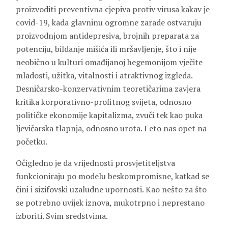
proizvoditi preventivna cjepiva protiv virusa kakav je
covid-19, kada glavninu ogromne zarade ostvaruju
proizvodnjom antidepresiva, brojnih preparata za
potenciju, bildanje mišića ili mršavljenje, što i nije
neobično u kulturi omađijanoj hegemonijom vječite
mladosti, užitka, vitalnosti i atraktivnog izgleda.
Desničarsko-konzervativnim teoretičarima zavjera
kritika korporativno-profitnog svijeta, odnosno
političke ekonomije kapitalizma, zvuči tek kao puka
ljevičarska tlapnja, odnosno urota. I eto nas opet na
početku.
Očigledno je da vrijednosti prosvjetiteljstva
funkcioniraju po modelu beskompromisne, katkad se
čini i sizifovski uzaludne upornosti. Kao nešto za što
se potrebno uvijek iznova, mukotrpno i neprestano
izboriti. Svim sredstvima.