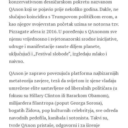
konzervativnom desničarskom pokretu nazvanom
QAnon koji se pojavio prije nekoliko godina. Dakle, ne
slučajno koincidira s Trumpovom političkom erom, a
kao njegov svojevrstan početak uzima se notorna tzv.
Pizzagate afera iz 2016. U poređenju s QAnonom sve
njemu vrijednosno i svjetonazorski srodne inicijative,
udruge i manifestacije rasute diljem planete,
uključujući i „Festival slobode“, izgledaju mlako i
naivno.
QAnon je zapravo povezujuća platforma najbizarnijih
metateorija zavjere, tezâ da svijetom iz sjene vladaju
umrežene elite sastavljene od liberalnih političara (u
fokusu su Hillary Clinton ili Barackom Obamom),
milijardera filantropa (poput Georga Sorosa),
bogatih Židova, pop kulturnih celebrityja, sve odreda
navodnih pedofila, kanibala i sotonista. Takvi su,
tvrde QAnon pristaše, odgovorni i za širenje