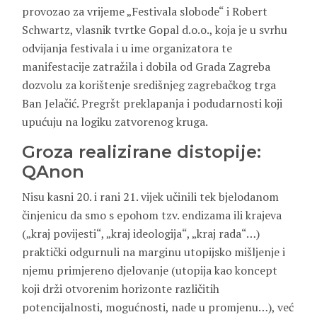
provozao za vrijeme „Festivala slobode“ i Robert
Schwartz, vlasnik tvrtke Gopal d.o.o., koja je u svrhu
odvijanja festivala i u ime organizatora te
manifestacije zatražila i dobila od Grada Zagreba
dozvolu za korištenje središnjeg zagrebačkog trga
Ban Jelačić. Pregršt preklapanja i podudarnosti koji
upućuju na logiku zatvorenog kruga.
Groza realizirane distopije:
QAnon
Nisu kasni 20. i rani 21. vijek učinili tek bjelodanom
činjenicu da smo s epohom tzv. endizama ili krajeva
(„kraj povijesti“, „kraj ideologija“, „kraj rada“…)
praktički odgurnuli na marginu utopijsko mišljenje i
njemu primjereno djelovanje (utopija kao koncept
koji drži otvorenim horizonte različitih
potencijalnosti, mogućnosti, nade u promjenu…), već