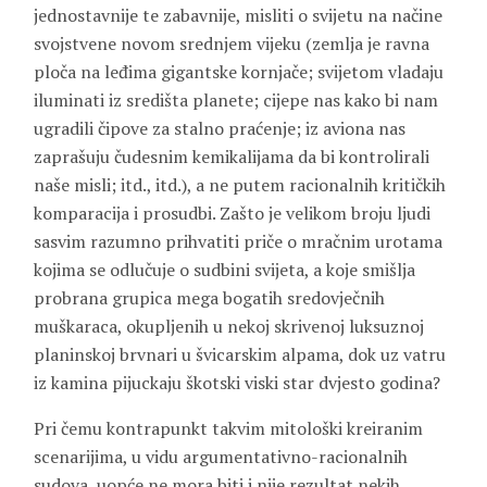
jednostavnije te zabavnije, misliti o svijetu na načine
svojstvene novom srednjem vijeku (zemlja je ravna
ploča na leđima gigantske kornjače; svijetom vladaju
iluminati iz središta planete; cijepe nas kako bi nam
ugradili čipove za stalno praćenje; iz aviona nas
zaprašuju čudesnim kemikalijama da bi kontrolirali
naše misli; itd., itd.), a ne putem racionalnih kritičkih
komparacija i prosudbi. Zašto je velikom broju ljudi
sasvim razumno prihvatiti priče o mračnim urotama
kojima se odlučuje o sudbini svijeta, a koje smišlja
probrana grupica mega bogatih sredovječnih
muškaraca, okupljenih u nekoj skrivenoj luksuznoj
planinskoj brvnari u švicarskim alpama, dok uz vatru
iz kamina pijuckaju škotski viski star dvjesto godina?
Pri čemu kontrapunkt takvim mitološki kreiranim
scenarijima, u vidu argumentativno-racionalnih
sudova, uopće ne mora biti i nije rezultat nekih