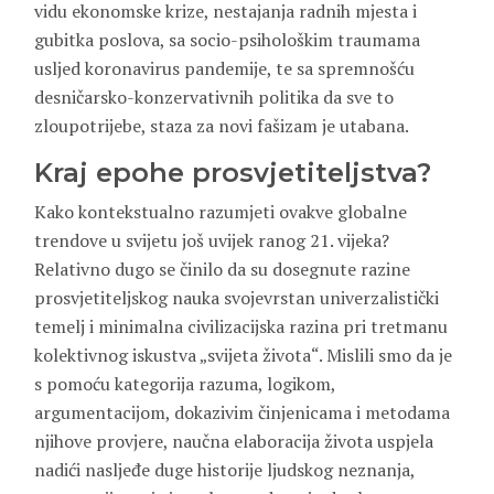
vidu ekonomske krize, nestajanja radnih mjesta i
gubitka poslova, sa socio-psihološkim traumama
usljed koronavirus pandemije, te sa spremnošću
desničarsko-konzervativnih politika da sve to
zloupotrijebe, staza za novi fašizam je utabana.
Kraj epohe prosvjetiteljstva?
Kako kontekstualno razumjeti ovakve globalne
trendove u svijetu još uvijek ranog 21. vijeka?
Relativno dugo se činilo da su dosegnute razine
prosvjetiteljskog nauka svojevrstan univerzalistički
temelj i minimalna civilizacijska razina pri tretmanu
kolektivnog iskustva „svijeta života“. Mislili smo da je
s pomoću kategorija razuma, logikom,
argumentacijom, dokazivim činjenicama i metodama
njihove provjere, naučna elaboracija života uspjela
nadići nasljeđe duge historije ljudskog neznanja,