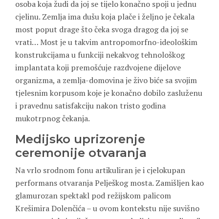
osoba koja žudi da joj se tijelo konačno spoji u jednu
cjelinu. Zemlja ima dušu koja plače i željno je čekala
most poput drage što čeka svoga dragog da joj se
vrati… Most je u takvim antropomorfno-ideološkim
konstrukcijama u funkciji nekakvog tehnološkog
implantata koji premošćuje razdvojene dijelove
organizma, a zemlja-domovina je živo biće sa svojim
tjelesnim korpusom koje je konačno dobilo zasluženu
i pravednu satisfakciju nakon tristo godina
mukotrpnog čekanja.
Medijsko uprizorenje
ceremonije otvaranja
Na vrlo srodnom fonu artikuliran je i cjelokupan
performans otvaranja Pelješkog mosta. Zamišljen kao
glamurozan spektakl pod režijskom palicom
Krešimira Dolenčića – u ovom kontekstu nije suvišno