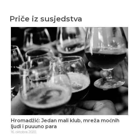
Priče iz susjedstva
Hromadžić: Zagrebački atentat
Hro
2. novembra 2020.
16. n