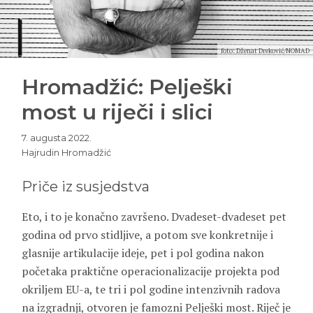
foto: Dženat Dreković/NOMAD
Hromadžić: Pelješki
most u riječi i slici
7. augusta 2022.
Hajrudin Hromadžić
Priče iz susjedstva
Eto, i to je konačno završeno. Dvadeset-dvadeset pet
godina od prvo stidljive, a potom sve konkretnije i
glasnije artikulacije ideje, pet i pol godina nakon
početaka praktične operacionalizacije projekta pod
okriljem EU-a, te tri i pol godine intenzivnih radova
na izgradnji, otvoren je famozni Pelješki most. Riječ je