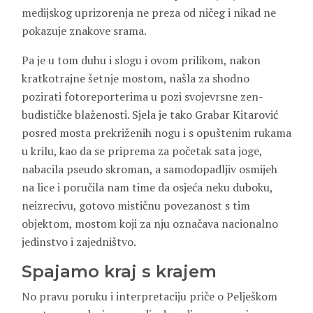
medijskog uprizorenja ne preza od ničeg i nikad ne
pokazuje znakove srama.
Pa je u tom duhu i slogu i ovom prilikom, nakon
kratkotrajne šetnje mostom, našla za shodno
pozirati fotoreporterima u pozi svojevrsne zen-
budističke blaženosti. Sjela je tako Grabar Kitarović
posred mosta prekriženih nogu i s opuštenim rukama
u krilu, kao da se priprema za početak sata joge,
nabacila pseudo skroman, a samodopadljiv osmijeh
na lice i poručila nam time da osjeća neku duboku,
neizrecivu, gotovo mističnu povezanost s tim
objektom, mostom koji za nju označava nacionalno
jedinstvo i zajedništvo.
Spajamo kraj s krajem
No pravu poruku i interpretaciju priče o Pelješkom