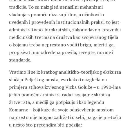
tradicije. To su naizgled nenasilni mehanizmi
vladanja s pomoću niza suptilno, a učinkovito
uvedenih i provedenih institucionalnih praksi, to jest
administrativno-birokratskih, zakonodavno-pravnih i
medicinskih tretmana društva kao svojevrsnog tijela
o kojemu treba neprestano voditi brigu, mjeriti ga,
propisivati mu određena pravila, recepte, norme i
standarde.
Vratimo li se iz kratkog analitičko-teorijskog ekskursa
slučaju Pelješkog mosta, evo kako to izgleda na
primjeru stihova izvjesnog Vicka Goluže – u 1990-ima
je bio pomoćnik ministra rada i socijalne skrbi za
žrtve rata, a mediji ga potpisuju i kao legendu
Komarne – koji kaže da svoje oduševljenje mostom
naprosto nije mogao zadržati u sebi, pa ga je pretočio
u nešto što pretendira biti poezija: