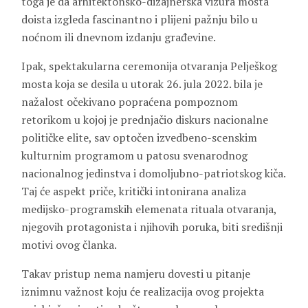
toga je da arhitektonsko-dizajnerska vizura mosta
doista izgleda fascinantno i plijeni pažnju bilo u
noćnom ili dnevnom izdanju građevine.
Ipak, spektakularna ceremonija otvaranja Pelješkog
mosta koja se desila u utorak 26. jula 2022. bila je
nažalost očekivano popraćena pompoznom
retorikom u kojoj je prednjačio diskurs nacionalne
političke elite, sav optočen izvedbeno-scenskim
kulturnim programom u patosu svenarodnog
nacionalnog jedinstva i domoljubno-patriotskog kiča.
Taj će aspekt priče, kritički intonirana analiza
medijsko-programskih elemenata rituala otvaranja,
njegovih protagonista i njihovih poruka, biti središnji
motivi ovog članka.
Takav pristup nema namjeru dovesti u pitanje
iznimnu važnost koju će realizacija ovog projekta