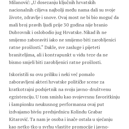
Milanović: „U dosezanju ključnih hrvatskih
nacionalnih ciljeva najbolji među nama dali su svoje
živote, zdravlje i snove. Ovaj most ne bi bio moguć da
mali broj pravih ljudi prije 30 godina nije branio
Dubrovnik i oslobodio jug Hrvatske. Nikad ih ne
smijemo zaboraviti iako ne smijemo biti zarobljenici
ratne prošlosti.“ Dakle, sve zasluge i pijeteti
braniteljima, ali i kontrapunkt u vidu teze da ne
bismo smjeli biti zarobljenici ratne prošlosti.
Iskoristili su ovu priliku i neki već pomalo
zaboravljeni akteri hrvatske političke scene za
kratkotrajni podsjetnik na svoju javno-društvenu
egzistenciju. U tom smislu kao svojevrsnu favoritkinju
i šampionku neukusnog performansa ovaj put
izdvajamo bivšu predsjednicu Kolindu Grabar
Kitarović. Ta nam je osoba i inače ostala u sjećanju
kao netko tko u svrhu vlastite promocije i javno-