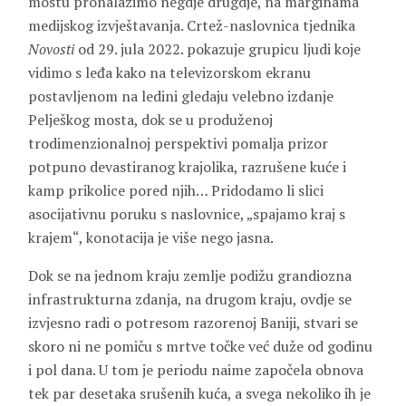
mostu pronalazimo negdje drugdje, na marginama
medijskog izvještavanja. Crtež-naslovnica tjednika
Novosti
od 29. jula 2022. pokazuje grupicu ljudi koje
vidimo s leđa kako na televizorskom ekranu
postavljenom na ledini gledaju velebno izdanje
Pelješkog mosta, dok se u produženoj
trodimenzionalnoj perspektivi pomalja prizor
potpuno devastiranog krajolika, razrušene kuće i
kamp prikolice pored njih… Pridodamo li slici
asocijativnu poruku s naslovnice, „spajamo kraj s
krajem“, konotacija je više nego jasna.
Dok se na jednom kraju zemlje podižu grandiozna
infrastrukturna zdanja, na drugom kraju, ovdje se
izvjesno radi o potresom razorenoj Baniji, stvari se
skoro ni ne pomiču s mrtve točke već duže od godinu
i pol dana. U tom je periodu naime započela obnova
tek par desetaka srušenih kuća, a svega nekoliko ih je