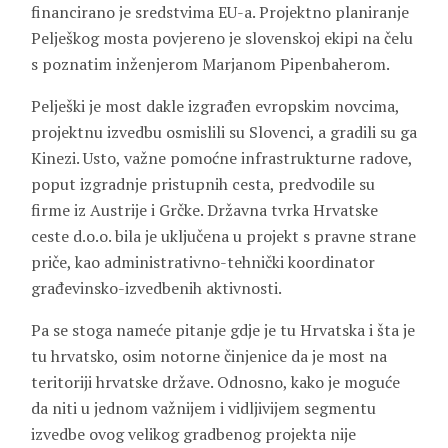
financirano je sredstvima EU-a. Projektno planiranje
Pelješkog mosta povjereno je slovenskoj ekipi na čelu
s poznatim inženjerom Marjanom Pipenbaherom.
Pelješki je most dakle izgrađen evropskim novcima,
projektnu izvedbu osmislili su Slovenci, a gradili su ga
Kinezi. Usto, važne pomoćne infrastrukturne radove,
poput izgradnje pristupnih cesta, predvodile su
firme iz Austrije i Grčke. Državna tvrka Hrvatske
ceste d.o.o. bila je uključena u projekt s pravne strane
priče, kao administrativno-tehnički koordinator
građevinsko-izvedbenih aktivnosti.
Pa se stoga nameće pitanje gdje je tu Hrvatska i šta je
tu hrvatsko, osim notorne činjenice da je most na
teritoriji hrvatske države. Odnosno, kako je moguće
da niti u jednom važnijem i vidljivijem segmentu
izvedbe ovog velikog gradbenog projekta nije