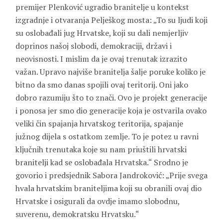
premijer Plenković ugradio branitelje u kontekst
izgradnje i otvaranja Pelješkog mosta: „To su ljudi koji
su oslobađali jug Hrvatske, koji su dali nemjerljiv
doprinos našoj slobodi, demokraciji, državi i
neovisnosti. I mislim da je ovaj trenutak izrazito
važan. Upravo najviše branitelja šalje poruke koliko je
bitno da smo danas spojili ovaj teritorij. Oni jako
dobro razumiju što to znači. Ovo je projekt generacije
i ponosa jer smo dio generacije koja je ostvarila ovako
veliki čin spajanja hrvatskog teritorija, spajanje
južnog dijela s ostatkom zemlje. To je potez u ravni
ključnih trenutaka koje su nam priuštili hrvatski
branitelji kad se oslobađala Hrvatska.“ Srodno je
govorio i predsjednik Sabora Jandroković: „Prije svega
hvala hrvatskim braniteljima koji su obranili ovaj dio
Hrvatske i osigurali da ovdje imamo slobodnu,
suverenu, demokratsku Hrvatsku.“