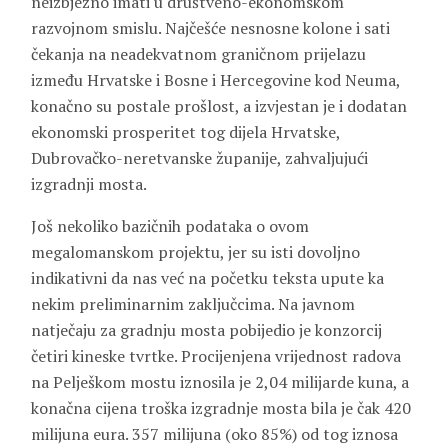
neizbježno imati u društveno-ekonomskom
razvojnom smislu. Najčešće nesnosne kolone i sati
čekanja na neadekvatnom graničnom prijelazu
između Hrvatske i Bosne i Hercegovine kod Neuma,
konačno su postale prošlost, a izvjestan je i dodatan
ekonomski prosperitet tog dijela Hrvatske,
Dubrovačko-neretvanske županije, zahvaljujući
izgradnji mosta.
Još nekoliko bazičnih podataka o ovom
megalomanskom projektu, jer su isti dovoljno
indikativni da nas već na početku teksta upute ka
nekim preliminarnim zaključcima. Na javnom
natječaju za gradnju mosta pobijedio je konzorcij
četiri kineske tvrtke. Procijenjena vrijednost radova
na Pelješkom mostu iznosila je 2,04 milijarde kuna, a
konačna cijena troška izgradnje mosta bila je čak 420
milijuna eura. 357 milijuna (oko 85%) od tog iznosa