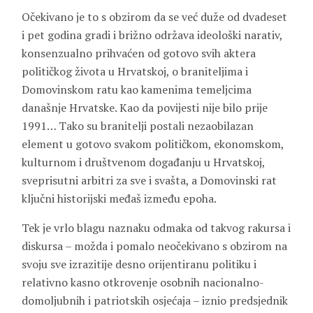
Očekivano je to s obzirom da se već duže od dvadeset
i pet godina gradi i brižno održava ideološki narativ,
konsenzualno prihvaćen od gotovo svih aktera
političkog života u Hrvatskoj, o braniteljima i
Domovinskom ratu kao kamenima temeljcima
današnje Hrvatske. Kao da povijesti nije bilo prije
1991… Tako su branitelji postali nezaobilazan
element u gotovo svakom političkom, ekonomskom,
kulturnom i društvenom događanju u Hrvatskoj,
sveprisutni arbitri za sve i svašta, a Domovinski rat
ključni historijski međaš između epoha.
Tek je vrlo blagu naznaku odmaka od takvog rakursa i
diskursa – možda i pomalo neočekivano s obzirom na
svoju sve izrazitije desno orijentiranu politiku i
relativno kasno otkrovenje osobnih nacionalno-
domoljubnih i patriotskih osjećaja – iznio predsjednik