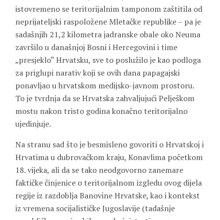
istovremeno se teritorijalnim tamponom zaštitila od
neprijateljski raspoložene Mletačke republike – pa je
sadašnjih 21,2 kilometra jadranske obale oko Neuma
završilo u današnjoj Bosni i Hercegovini i time
„presjeklo“ Hrvatsku, sve to poslužilo je kao podloga
za priglupi narativ koji se ovih dana papagajski
ponavljao u hrvatskom medijsko-javnom prostoru.
To je tvrdnja da se Hrvatska zahvaljujući Pelješkom
mostu nakon tristo godina konačno teritorijalno
ujedinjuje.
Na stranu sad što je besmisleno govoriti o Hrvatskoj i
Hrvatima u dubrovačkom kraju, Konavlima početkom
18. vijeka, ali da se tako neodgovorno zanemare
faktičke činjenice o teritorijalnom izgledu ovog dijela
regije iz razdoblja Banovine Hrvatske, kao i kontekst
iz vremena socijalističke Jugoslavije (tadašnje