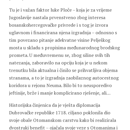
Tu je i važan faktor luke Ploče – koja je za vrijeme
Jugoslavije nastala prvenstveno zbog interesa
bosanskohercegovačke privrede i s tog je izvora
uglavnom i financirana njena izgradnja – odnosno s
tim povezano pitanje adekvatne visine Pelješkog
mosta u skladu s propisima međunarodnog brodskog
prometa. U međuvremenu se, zbog siline svih tih
natezanja, zaboravilo na opciju koja je u nekom
trenutku bila aktualna i činilo se prihvatljiva objema
stranama, a to je izgradnja zaobilaznog autocestnog
koridora u rejonu Neuma. Bilo bi to neusporedivo
jeftinije, brže i manje komplicirano rješenje, ali…
Historijska činjenica da je vješta diplomacija
Dubrovačke republike 1718. ciljano poklonila dio
svoje obale Otomanskom carstvu kako bi realizirala
dvostruki benefit – ojačala svoje veze s Otomanima i