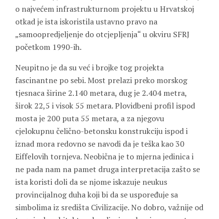
o najvećem infrastrukturnom projektu u Hrvatskoj
otkad je ista iskoristila ustavno pravo na
„samoopredjeljenje do otcjepljenja“ u okviru SFRJ
početkom 1990-ih.
Neupitno je da su već i brojke tog projekta
fascinantne po sebi. Most prelazi preko morskog
tjesnaca širine 2.140 metara, dug je 2.404 metra,
širok 22,5 i visok 55 metara. Plovidbeni profil ispod
mosta je 200 puta 55 metara, a za njegovu
cjelokupnu čelično-betonsku konstrukciju ispod i
iznad mora redovno se navodi da je teška kao 30
Eiffelovih tornjeva. Neobična je to mjerna jedinica i
ne pada nam na pamet druga interpretacija zašto se
ista koristi doli da se njome iskazuje neukus
provincijalnog duha koji bi da se uspoređuje sa
simbolima iz središta Civilizacije. No dobro, važnije od