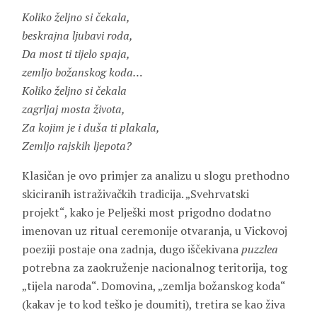
Koliko željno si čekala,
beskrajna ljubavi roda,
Da most ti tijelo spaja,
zemljo božanskog koda…
Koliko željno si čekala
zagrljaj mosta života,
Za kojim je i duša ti plakala,
Zemljo rajskih ljepota?
Klasičan je ovo primjer za analizu u slogu prethodno
skiciranih istraživačkih tradicija. „Svehrvatski
projekt“, kako je Pelješki most prigodno dodatno
imenovan uz ritual ceremonije otvaranja, u Vickovoj
poeziji postaje ona zadnja, dugo iščekivana
puzzlea
potrebna za zaokruženje nacionalnog teritorija, tog
„tijela naroda“. Domovina, „zemlja božanskog koda“
(kakav je to kod teško je doumiti), tretira se kao živa