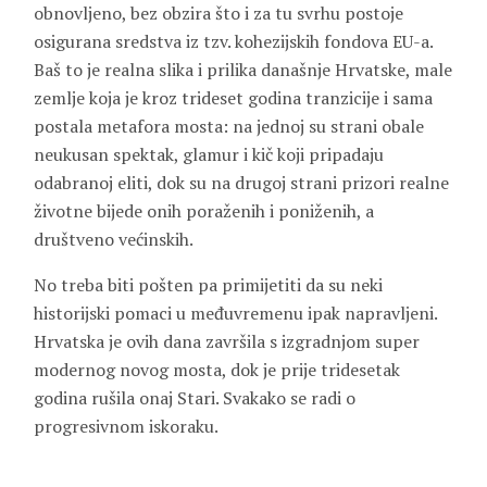
obnovljeno, bez obzira što i za tu svrhu postoje
osigurana sredstva iz tzv. kohezijskih fondova EU-a.
Baš to je realna slika i prilika današnje Hrvatske, male
zemlje koja je kroz trideset godina tranzicije i sama
postala metafora mosta: na jednoj su strani obale
neukusan spektak, glamur i kič koji pripadaju
odabranoj eliti, dok su na drugoj strani prizori realne
životne bijede onih poraženih i poniženih, a
društveno većinskih.
No treba biti pošten pa primijetiti da su neki
historijski pomaci u međuvremenu ipak napravljeni.
Hrvatska je ovih dana završila s izgradnjom super
modernog novog mosta, dok je prije tridesetak
godina rušila onaj Stari. Svakako se radi o
progresivnom iskoraku.