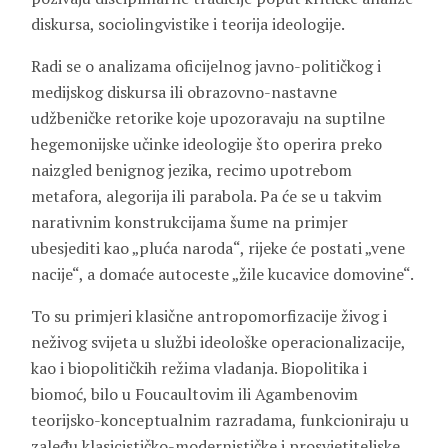
diskursa, sociolingvistike i teorija ideologije.
Radi se o analizama oficijelnog javno-političkog i
medijskog diskursa ili obrazovno-nastavne
udžbeničke retorike koje upozoravaju na suptilne
hegemonijske učinke ideologije što operira preko
naizgled benignog jezika, recimo upotrebom
metafora, alegorija ili parabola. Pa će se u takvim
narativnim konstrukcijama šume na primjer
ubesjediti kao „pluća naroda“, rijeke će postati „vene
nacije“, a domaće autoceste „žile kucavice domovine“.
To su primjeri klasične antropomorfizacije živog i
neživog svijeta u službi ideološke operacionalizacije,
kao i biopolitičkih režima vladanja. Biopolitika i
biomoć, bilo u Foucaultovim ili Agambenovim
teorijsko-konceptualnim razradama, funkcioniraju u
zaleđu klasicističko-modernističke i prosvjetiteljske