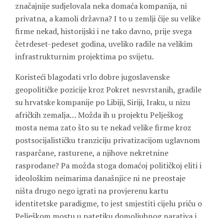
značajnije sudjelovala neka domaća kompanija, ni
privatna, a kamoli državna? I to u zemlji čije su velike
firme nekad, historijski i ne tako davno, prije svega
četrdeset-pedeset godina, uveliko radile na velikim
infrastrukturnim projektima po svijetu.
Koristeći blagodati vrlo dobre jugoslavenske
geopolitičke pozicije kroz Pokret nesvrstanih, gradile
su hrvatske kompanije po Libiji, Siriji, Iraku, u nizu
afričkih zemalja… Možda ih u projektu Pelješkog
mosta nema zato što su te nekad velike firme kroz
postsocijalističku tranziciju privatizacijom uglavnom
rasparčane, rasturene, a njihove nekretnine
rasprodane? Pa možda stoga domaćoj političkoj eliti i
ideološkim neimarima današnjice ni ne preostaje
ništa drugo nego igrati na provjerenu kartu
identitetske paradigme, to jest smjestiti cijelu priču o
Pelješkom mostu u patetiku domoljubnog narativa i