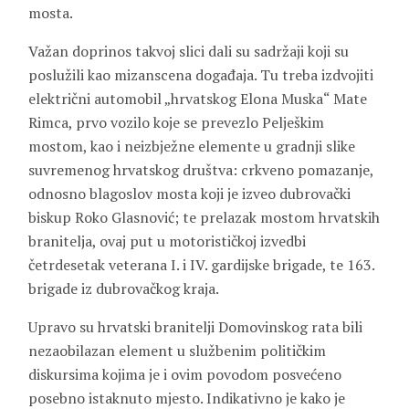
mosta.
Važan doprinos takvoj slici dali su sadržaji koji su
poslužili kao mizanscena događaja. Tu treba izdvojiti
električni automobil „hrvatskog Elona Muska“ Mate
Rimca, prvo vozilo koje se prevezlo Pelješkim
mostom, kao i neizbježne elemente u gradnji slike
suvremenog hrvatskog društva: crkveno pomazanje,
odnosno blagoslov mosta koji je izveo dubrovački
biskup Roko Glasnović; te prelazak mostom hrvatskih
branitelja, ovaj put u motorističkoj izvedbi
četrdesetak veterana I. i IV. gardijske brigade, te 163.
brigade iz dubrovačkog kraja.
Upravo su hrvatski branitelji Domovinskog rata bili
nezaobilazan element u službenim političkim
diskursima kojima je i ovim povodom posvećeno
posebno istaknuto mjesto. Indikativno je kako je