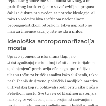
republičke granice bile su administrativnog, a ne
praktičnog karaktera), e to su već ozbiljniji propusti
čak i za diskurs proizveden za potrebe ideologije. Ali
tako to redovito biva s jeftinom nacionalnom
propagandističkom retorikom, takva naprosto ne
mari za činjenice kada joj iste ne idu u prilog.
Ideološka antropomorfizacija
mosta
Upravo spomenuta isforsirana tlapnja o
„tristogodišnjoj nacionalnoj težnji za teritorijalnim
ujedinjenjem“ predstavlja više nego upotrebljivu
ulaznu točku za kritičku analizu kako službenih, tako i
neslužbenih društveno-političkih i medijskih narativa
u Hrvatskoj koji su oblikovali srednjostrujašku priču o
Pelješkom mostu. Sve tu vrvi od klasičnog materijala
na kojeg se već decenijama u svojim istraživanjima
pozivaju disciplinarne tradicije poput kritičke analize