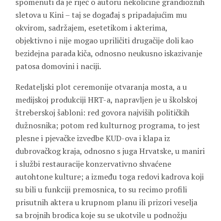
spomenuti da je riječ o autoru nekolicine grandioznih
sletova u Kini – taj se događaj s pripadajućim mu
okvirom, sadržajem, esetetikom i akterima,
objektivno i nije mogao upriličiti drugačije doli kao
bezidejna parada kiča, odnosno neukusno iskazivanje
patosa domovini i naciji.
Redateljski plot ceremonije otvaranja mosta, a u
medijskoj produkciji HRT-a, napravljen je u školskoj
štreberskoj šabloni: red govora najviših političkih
dužnosnika; potom red kulturnog programa, to jest
plesne i pjevačke izvedbe KUD-ova i klapa iz
dubrovačkog kraja, odnosno s juga Hrvatske, u maniri
i službi restauracije konzervativno shvaćene
autohtone kulture; a između toga redovi kadrova koji
su bili u funkciji premosnica, to su recimo profili
prisutnih aktera u krupnom planu ili prizori veselja
sa brojnih brodica koje su se ukotvile u podnožju