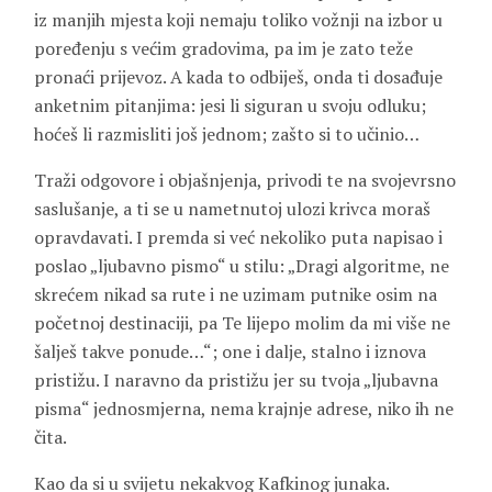
iz manjih mjesta koji nemaju toliko vožnji na izbor u
poređenju s većim gradovima, pa im je zato teže
pronaći prijevoz. A kada to odbiješ, onda ti dosađuje
anketnim pitanjima: jesi li siguran u svoju odluku;
hoćeš li razmisliti još jednom; zašto si to učinio…
Traži odgovore i objašnjenja, privodi te na svojevrsno
saslušanje, a ti se u nametnutoj ulozi krivca moraš
opravdavati. I premda si već nekoliko puta napisao i
poslao „ljubavno pismo“ u stilu: „Dragi algoritme, ne
skrećem nikad sa rute i ne uzimam putnike osim na
početnoj destinaciji, pa Te lijepo molim da mi više ne
šalješ takve ponude…“; one i dalje, stalno i iznova
pristižu. I naravno da pristižu jer su tvoja „ljubavna
pisma“ jednosmjerna, nema krajnje adrese, niko ih ne
čita.
Kao da si u svijetu nekakvog Kafkinog junaka.