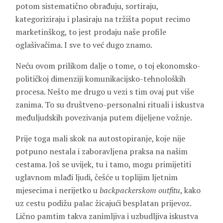
potom sistematično obrađuju, sortiraju,
kategoriziraju i plasiraju na tržišta poput recimo
marketinškog, to jest prodaju naše profile
oglašivačima. I sve to već dugo znamo.
Neću ovom prilikom dalje o tome, o toj ekonomsko-
političkoj dimenziji komunikacijsko-tehnoloških
procesa. Nešto me drugo u vezi s tim ovaj put više
zanima. To su društveno-personalni rituali i iskustva
međuljudskih povezivanja putem dijeljene vožnje.
Prije toga mali skok na autostopiranje, koje nije
potpuno nestala i zaboravljena praksa na našim
cestama. Još se uvijek, tu i tamo, mogu primijetiti
uglavnom mlađi ljudi, češće u toplijim ljetnim
mjesecima i nerijetko u
backpackerskom outfitu
, kako
uz cestu podižu palac žicajući besplatan prijevoz.
Lično pamtim takva zanimljiva i uzbudljiva iskustva