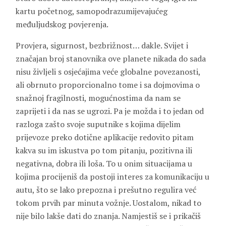
kartu početnog, samopodrazumijevajućeg
međuljudskog povjerenja.
Provjera, sigurnost, bezbrižnost… dakle. Svijet i
značajan broj stanovnika ove planete nikada do sada
nisu življeli s osjećajima veće globalne povezanosti,
ali obrnuto proporcionalno tome i sa dojmovima o
snažnoj fragilnosti, mogućnostima da nam se
zaprijeti i da nas se ugrozi. Pa je možda i to jedan od
razloga zašto svoje suputnike s kojima dijelim
prijevoze preko dotične aplikacije redovito pitam
kakva su im iskustva po tom pitanju, pozitivna ili
negativna, dobra ili loša. To u onim situacijama u
kojima procijeniš da postoji interes za komunikaciju u
autu, što se lako prepozna i prešutno regulira već
tokom prvih par minuta vožnje. Uostalom, nikad to
nije bilo lakše dati do znanja. Namjestiš se i prikačiš