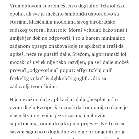
Vremeplovom si premješten u digitalno-tehnološku
epohu, ali sve je mekano simbolički usporedivo sa
starijim, klasičnijim modelima sivog birokratsko-
sudskog terora i kontrole. Moraš vrludati kako znaš i
umiješ jer dok ne odgovoriš, i to u barem minimalno
zadanom opsegu znakova koje te aplikacija traži da
upišeš, neće te pustiti dalje. Srećom, algoritamski joj
mozak još uvijek nije tako razvijen, pa se i dalje možeš
provući „odgovorima“ poput: affgr tsfchj cnlf
fnvkvlkg vnkuf liv dghknbčk gpgbfl… što sa
zadovoljstvom činim.
Nije nevažno da je aplikacija i dalje „besplatna“ u
ovom dijelu Evrope, što znači da kompanija u čijem je
vlasništvu ne uzima
fee
vozačima i njihovim
suputnicima, onima koji kupuju prijevoz. No to će se
sasvim sigurno u dogledno vrijeme promijeniti jer je