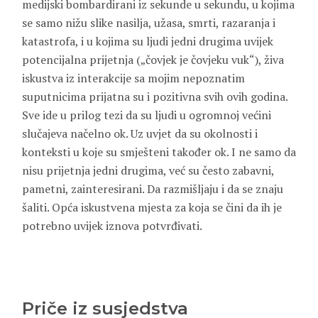
medijski bombardirani iz sekunde u sekundu, u kojima
se samo nižu slike nasilja, užasa, smrti, razaranja i
katastrofa, i u kojima su ljudi jedni drugima uvijek
potencijalna prijetnja („čovjek je čovjeku vuk“), živa
iskustva iz interakcije sa mojim nepoznatim
suputnicima prijatna su i pozitivna svih ovih godina.
Sve ide u prilog tezi da su ljudi u ogromnoj većini
slučajeva načelno ok. Uz uvjet da su okolnosti i
konteksti u koje su smješteni također ok. I ne samo da
nisu prijetnja jedni drugima, već su često zabavni,
pametni, zainteresirani. Da razmišljaju i da se znaju
šaliti. Opća iskustvena mjesta za koja se čini da ih je
potrebno uvijek iznova potvrđivati.
Priče iz susjedstva