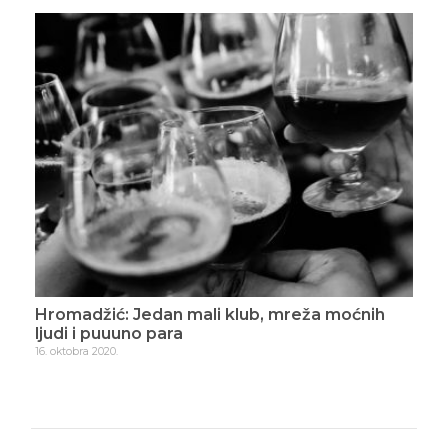
Hromadžić: Jedan mali klub, mreža moćnih
Hro
ljudi i puuuno para
2. n
16. oktobra 2020.