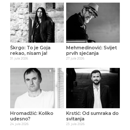
Škrgo: To je Goja
Mehmedinović: Svijet
rekao, nisam ja!
prvih sjećanja
31. jula 2026.
27. jula 2026.
Hromadžić: Koliko
Krstić: Od sumraka do
udesno?
svitanja
24. jula 2026.
23. jula 2026.