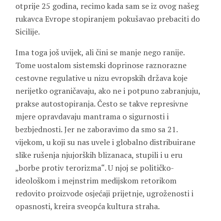
otprije 25 godina, recimo kada sam se iz ovog našeg
rukavca Evrope stopiranjem pokušavao prebaciti do
Sicilije.
Ima toga još uvijek, ali čini se manje nego ranije.
Tome uostalom sistemski doprinose raznorazne
cestovne regulative u nizu evropskih država koje
nerijetko ograničavaju, ako ne i potpuno zabranjuju,
prakse autostopiranja. Često se takve represivne
mjere opravdavaju mantrama o sigurnosti i
bezbjednosti. Jer ne zaboravimo da smo sa 21.
vijekom, u koji su nas uvele i globalno distribuirane
slike rušenja njujorških blizanaca, stupili i u eru
„borbe protiv terorizma“. U njoj se političko-
ideološkom i mejnstrim medijskom retorikom
redovito proizvode osjećaji prijetnje, ugroženosti i
opasnosti, kreira sveopća kultura straha.