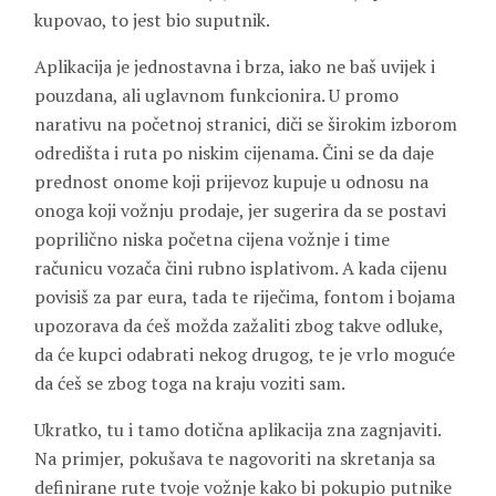
kupovao, to jest bio suputnik.
Aplikacija je jednostavna i brza, iako ne baš uvijek i
pouzdana, ali uglavnom funkcionira. U promo
narativu na početnoj stranici, diči se širokim izborom
odredišta i ruta po niskim cijenama. Čini se da daje
prednost onome koji prijevoz kupuje u odnosu na
onoga koji vožnju prodaje, jer sugerira da se postavi
poprilično niska početna cijena vožnje i time
računicu vozača čini rubno isplativom. A kada cijenu
povisiš za par eura, tada te riječima, fontom i bojama
upozorava da ćeš možda zažaliti zbog takve odluke,
da će kupci odabrati nekog drugog, te je vrlo moguće
da ćeš se zbog toga na kraju voziti sam.
Ukratko, tu i tamo dotična aplikacija zna zagnjaviti.
Na primjer, pokušava te nagovoriti na skretanja sa
definirane rute tvoje vožnje kako bi pokupio putnike