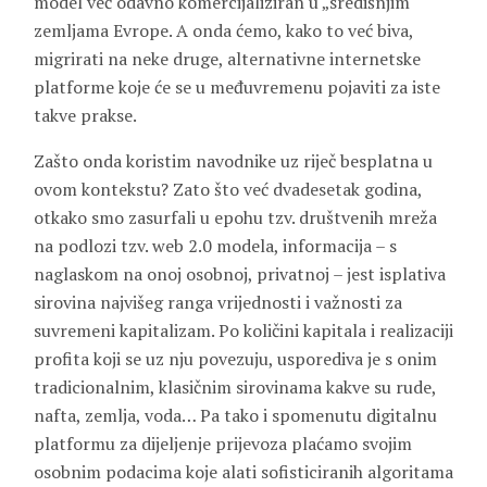
model već odavno komercijaliziran u „središnjim“
zemljama Evrope. A onda ćemo, kako to već biva,
migrirati na neke druge, alternativne internetske
platforme koje će se u međuvremenu pojaviti za iste
takve prakse.
Zašto onda koristim navodnike uz riječ besplatna u
ovom kontekstu? Zato što već dvadesetak godina,
otkako smo zasurfali u epohu tzv. društvenih mreža
na podlozi tzv. web 2.0 modela, informacija – s
naglaskom na onoj osobnoj, privatnoj – jest isplativa
sirovina najvišeg ranga vrijednosti i važnosti za
suvremeni kapitalizam. Po količini kapitala i realizaciji
profita koji se uz nju povezuju, usporediva je s onim
tradicionalnim, klasičnim sirovinama kakve su rude,
nafta, zemlja, voda… Pa tako i spomenutu digitalnu
platformu za dijeljenje prijevoza plaćamo svojim
osobnim podacima koje alati sofisticiranih algoritama