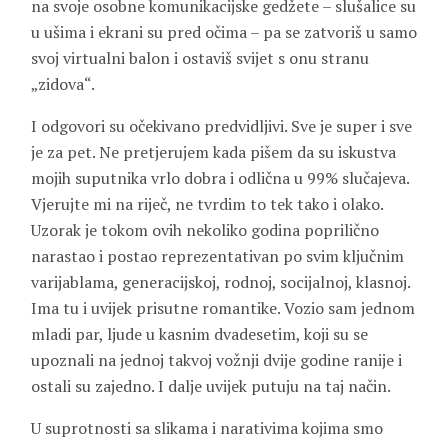
na svoje osobne komunikacijske gedžete – slušalice su
u ušima i ekrani su pred očima – pa se zatvoriš u samo
svoj virtualni balon i ostaviš svijet s onu stranu
„zidova“.
I odgovori su očekivano predvidljivi. Sve je super i sve
je za pet. Ne pretjerujem kada pišem da su iskustva
mojih suputnika vrlo dobra i odlična u 99% slučajeva.
Vjerujte mi na riječ, ne tvrdim to tek tako i olako.
Uzorak je tokom ovih nekoliko godina poprilično
narastao i postao reprezentativan po svim ključnim
varijablama, generacijskoj, rodnoj, socijalnoj, klasnoj.
Ima tu i uvijek prisutne romantike. Vozio sam jednom
mladi par, ljude u kasnim dvadesetim, koji su se
upoznali na jednoj takvoj vožnji dvije godine ranije i
ostali su zajedno. I dalje uvijek putuju na taj način.
U suprotnosti sa slikama i narativima kojima smo