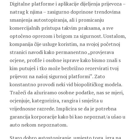
Digitalne platforme i aplikacije dijeljenja prijevoza –
natrag k njima – zasigurno doprinose trendovima
smanjenja autostopiranja, ali i promicanju
komercijalnih pristupa takvim praksama, a sve
optočeno oprezom i brigom za sigurnost. Uostalom,
kompanija čije usluge koristim, na svojoj početnoj
stranici navodi kako permanentno „provjerava
ocjene, profile i osobne isprave kako bismo znali s
kim putuješ i tko može bezbrižno rezervirati tvoj
prijevoz na našoj sigurnoj platformi“. Zato
konstantno provodi neki vid biopolitičkog modela.
Tražeći da ažuriramo osobne podatke, nas se mjeri,
ocjenjuje, kategorizira, rangira i smješta u
vrijednosne razrede. Implicira se da je potrebna
garancija korporacije kako bi kao nepoznat/a ušao u
auto nekom nepoznatom.
Staro dobro autostopiranje, umjesto toga, igra na