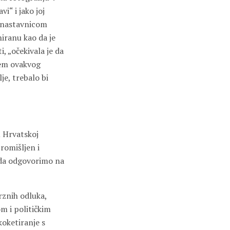
i“ i jako joj
s nastavnicom
niranu kao da je
i, „očekivala je da
jem ovakvog
je, trebalo bi
u Hrvatskoj
romišljen i
 da odgovorimo na
rznih odluka,
m i političkim
koketiranje s