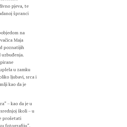
divno pjeva, te
adanoj špranci
i pobjedom na
evačica Maja
d poznatijih
d uzbuđenja.
ipirane
 uplela u zamku
iko ljubavi, srca i
mlji kao da je
ra“ – kao da je u
 srednjoj školi – u
e prošetati
ku fotografiju“.