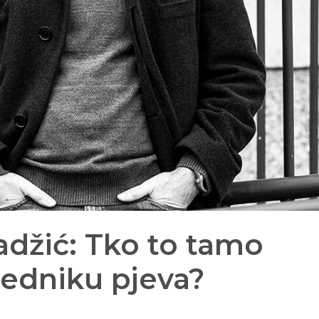
džić: Tko to tamo
jedniku pjeva?