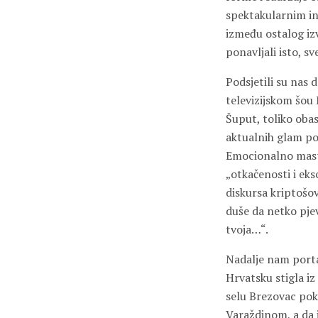
spektakularnim int
između ostalog iz
ponavljali isto, s
Podsjetili su nas 
televizijskom šou 
Šuput, toliko oba
aktualnih glam po
Emocionalno mastu
„otkačenosti i eks
diskursa kriptošov
duše da netko pjev
tvoja…“.
Nadalje nam portal
Hrvatsku stigla iz 
selu Brezovac pok
Varaždinom, a da j