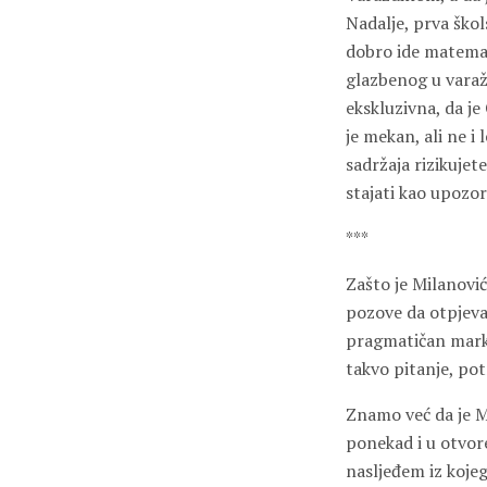
Nadalje, prva škol
dobro ide matemati
glazbenog u varažd
ekskluzivna, da je
je mekan, ali ne i
sadržaja rizikujet
stajati kao upozo
***
Zašto je Milanović
pozove da otpjeva
pragmatičan mark
takvo pitanje, po
Znamo već da je M
ponekad i u otvor
nasljeđem iz koje