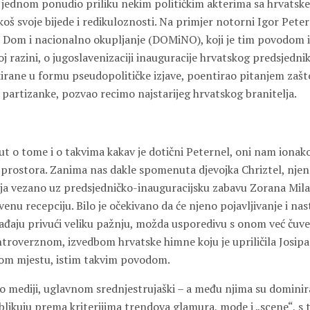
je jednom ponudio priliku nekim političkim akterima sa hrvatske
oš svoje bijede i redikuloznosti. Na primjer notorni Igor Peter
 Dom i nacionalno okupljanje (DOMiNO), koji je tim povodom iz
oj razini, o jugoslavenizaciji inauguracije hrvatskog predsjednika
irane u formu pseudopolitičke izjave, poentirao pitanjem zašto
 partizanke, pozvao recimo najstarijeg hrvatskog branitelja.
t o tome i o takvima kakav je dotični Peternel, oni nam ionak
 prostora. Zanima nas dakle spomenuta djevojka Chriztel, njeno
ja vezano uz predsjedničko-inauguracijsku zabavu Zorana Milan
enu recepciju. Bilo je očekivano da će njeno pojavljivanje i na
aju privući veliku pažnju, možda usporedivu s onom već čuv
troverznom, izvedbom hrvatske himne koju je upriličila Josipa 
tom mjestu, istim takvim povodom.
ko mediji, uglavnom srednjestrujaški – a među njima su dominiral
blikuju prema kriterijima trendova glamura, mode i „scene“, s 