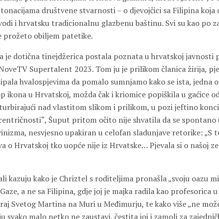
onacijama društvene stvarnosti – o djevojčici sa Filipina koja 
vodi i hrvatsku tradicionalnu glazbenu baštinu. Svi su kao po z
ve prožeto obiljem patetike.
da je dotična tinejdžerica postala poznata u hrvatskoj javnost
NoveTV Supertalent 2023. Tom ju je prilikom članica žirija, pj
sipala hvalospjevima da pomalo sumnjamo kako se ista, jedna o
p ikona u Hrvatskoj, možda čak i kriomice popiškila u gaćice o
rbirajući nad vlastitom slikom i prilikom, u pozi jeftino konc
centričnosti“, Šuput pritom očito nije shvatila da se spontano
inizma, nesvjesno upakiran u celofan sladunjave retorike: „S tol
a o Hrvatskoj tko uopće nije iz Hrvatske… Pjevala si o našoj ze
i kazuju kako je Chriztel s roditeljima pronašla „svoju oazu mi
Gaze, a ne sa Filipina, gdje joj je majka radila kao profesorica u
raj Svetog Martina na Muri u Međimurju, te kako više „ne mož
u svako malo netko ne zaustavi, čestita joj i zamoli za zajednič