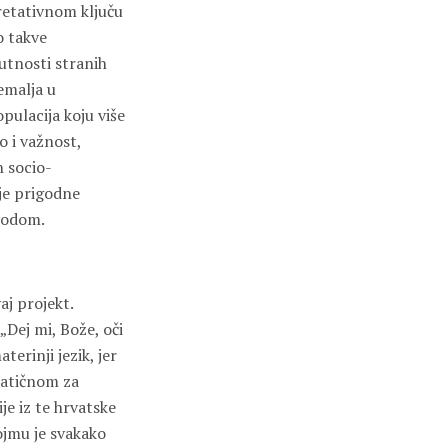
retativnom ključu
o takve
utnosti stranih
zemalja u
pulacija koju više
o i važnost,
h socio-
nje prigodne
vodom.
aj projekt.
„Dej mi, Bože, oči
erinji jezik, jer
matičnom za
je iz te hrvatske
Dojmu je svakako