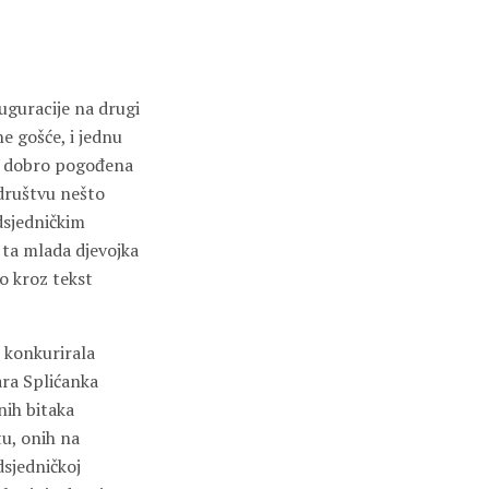
uguracije na drugi
e gošće, i jednu
ila dobro pogođena
društvu nešto
dsjedničkim
 ta mlada djevojka
mo kroz tekst
, konkurirala
ara Splićanka
nih bitaka
u, onih na
dsjedničkoj