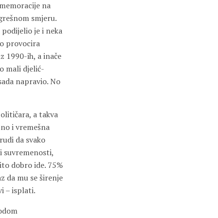
omemoracije na
pogrešnom smjeru.
podijelio je i neka
no provocira
z 1990-ih, a inače
 mali djelić-
 sada napravio. No
litičara, a takva
atno i vremešna
rudi da svako
 i suvremenosti,
ito dobro ide. 75%
z da mu se širenje
i – isplati.
vodom