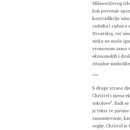
Milanovićevog izb
koji povezuje spo
kontradikcije nisu
radnika i radnica s
Hrvatskoj, već smo
nitko ne može igno
vremenom samo ras
ekonomskih i druš
ritualne simbolik
***
S druge strane djev
Chriztel i njena e
sokolove“. Radi se
je tekst te pjesm
razumijevanje, kam
regije. Chriztel je