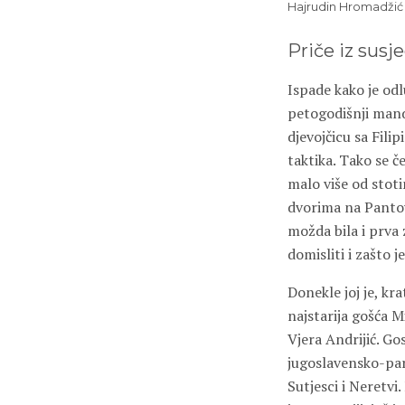
Hajrudin Hromadžić
Priče iz susj
Ispade kako je od
petogodišnji mand
djevojčicu sa Fili
taktika. Tako se 
malo više od stot
dvorima na Pantov
možda bila i prva 
domisliti i zašto j
Donekle joj je, kr
najstarija gošća 
Vjera Andrijić. Go
jugoslavensko-pa
Sutjesci i Neretvi