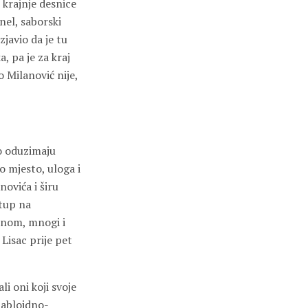
 krajnje desnice
nel, saborski
javio da je tu
, pa je za kraj
 Milanović nije,
o oduzimaju
 mjesto, uloga i
ovića i širu
stup na
enom, mnogi i
Lisac prije pet
i oni koji svoje
tabloidno-