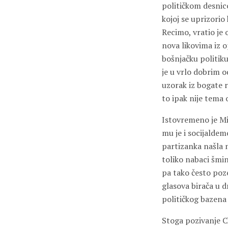
političkom desnic
kojoj se uprizorio
Recimo, vratio je 
nova likovima iz o
bošnjačku politik
je u vrlo dobrim 
uzorak iz bogate 
to ipak nije tema
Istovremeno je Mil
mu je i socijaldem
partizanka našla 
toliko nabaci šmin
pa tako često poz
glasova birača u 
političkog bazena u 
Stoga pozivanje C