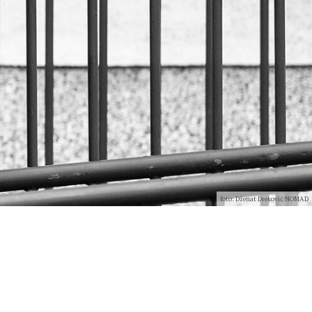
foto: Dženat Dreković/NOMAD