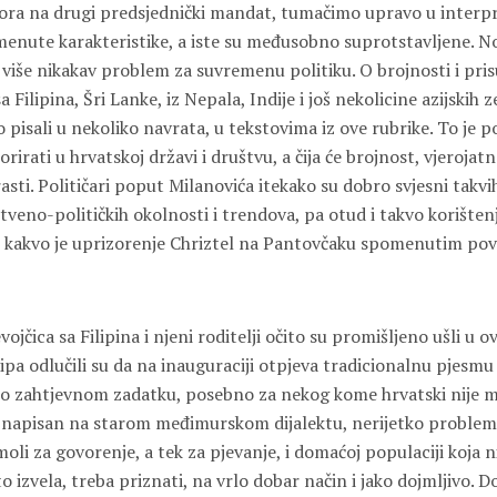
ora na drugi predsjednički mandat, tumačimo upravo u interp
menute karakteristike, a iste su međusobno suprotstavljene. N
 više nikakav problem za suvremenu politiku. O brojnosti i pris
a Filipina, Šri Lanke, iz Nepala, Indije i još nekolicine azijskih 
 pisali u nekoliko navrata, u tekstovima iz ove rubrike. To je po
rirati u hrvatskoj državi i društvu, a čija će brojnost, vjerojatn
ti. Političari poput Milanovića itekako su dobro svjesni takvi
tveno-političkih okolnosti i trendova, pa otud i takvo korište
e kakvo je uprizorenje Chriztel na Pantovčaku spomenutim po
ojčica sa Filipina i njeni roditelji očito su promišljeno ušli u ov
kipa odlučili su da na inauguraciji otpjeva tradicionalnu pjesmu 
 o zahtjevnom zadatku, posebno za nekog kome hrvatski nije mat
e napisan na starom međimurskom dijalektu, nerijetko proble
oli za govorenje, a tek za pjevanje, i domaćoj populaciji koja ni
 to izvela, treba priznati, na vrlo dobar način i jako dojmljivo. 