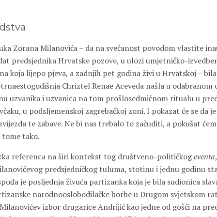
edstva
luka Zorana Milanovića – da na svečanost povodom vlastite ina
at predsjednika Hrvatske pozove, u ulozi umjetničko-izvedben
pina koja lijepo pjeva, a zadnjih pet godina živi u Hrvatskoj – b
četrnaestogodišnja Chriztel Renae Aceveda našla u odabranom 
inu uzvanika i uzvanica na tom prošlosedmičnom ritualu u pre
čaku, u podsljemenskoj zagrebačkoj zoni. I pokazat će se da je
zvijezda te zabave. Ne bi nas trebalo to začuditi, a pokušat će
e tome tako.
atka referenca na širi kontekst tog društveno-političkog
eventa
Milanovićevog predsjedničkog tuluma, stotinu i jednu godinu st
spođa je posljednja živuća partizanka koja je bila sudionica slav
rtizanske narodnooslobodilačke borbe u Drugom svjetskom rat
. Milanovićev izbor drugarice Andrijić kao jedne od gošći na pre