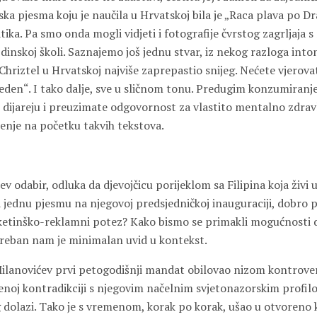
ska pjesma koju je naučila u Hrvatskoj bila je „Raca plava po Drav
ka. Pa smo onda mogli vidjeti i fotografije čvrstog zagrljaja 
inskoj školi. Saznajemo još jednu stvar, iz nekog razloga into
 Chriztel u Hrvatskoj najviše zaprepastio snijeg. Nećete vjerovat
 leden“. I tako dalje, sve u sličnom tonu. Predugim konzumiran
e dijareju i preuzimate odgovornost za vlastito mentalno zdravl
renje na početku takvih tekstova.
ev odabir, odluka da djevojčicu porijeklom sa Filipina koja živi 
 jednu pjesmu na njegovoj predsjedničkoj inauguraciji, dobro p
etinško-reklamni potez? Kako bismo se primakli mogućnosti
treban nam je minimalan uvid u kontekst.
ilanovićev prvi petogodišnji mandat obilovao nizom kontrove
enoj kontradikciji s njegovim načelnim svjetonazorskim profilo
g dolazi. Tako je s vremenom, korak po korak, ušao u otvoreno 