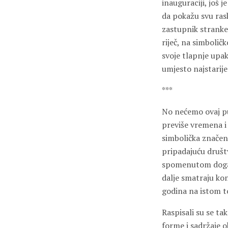
inauguraciji, još 
da pokažu svu rask
zastupnik stranke
riječ, na simboličk
svoje tlapnje upak
umjesto najstarije
***
No nećemo ovaj pu
previše vremena i
simbolička značen
pripadajuću društv
spomenutom događ
dalje smatraju kon
godina na istom 
Raspisali su se ta
forme i sadržaje o