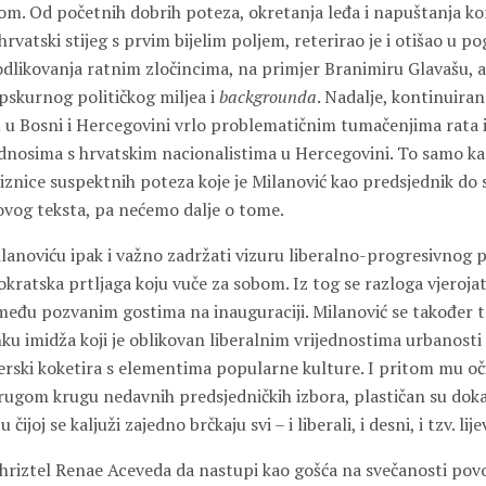
om. Od početnih dobrih poteza, okretanja leđa i napuštanja k
 hrvatski stijeg s prvim bijelim poljem, reterirao je i otišao u 
odlikovanja ratnim zločincima, na primjer Branimiru Glavašu, a 
pskurnog političkog miljea i
backgrounda
. Nadalje, kontinuira
u u Bosni i Hercegovini vrlo problematičnim tumačenjima rata i
odnosima s hrvatskim nacionalistima u Hercegovini. To samo kao
riznice suspektnih poteza koje je Milanović kao predsjednik do
 ovog teksta, pa nećemo dalje o tome.
anoviću ipak i važno zadržati vizuru liberalno-progresivnog po
okratska prtljaga koju vuče za sobom. Iz tog se razloga vjeroj
među pozvanim gostima na inauguraciji. Milanović se također t
ku imidža koji je oblikovan liberalnim vrijednostima urbanosti
erski koketira s elementima popularne kulture. I pritom mu oč
drugom krugu nedavnih predsjedničkih izbora, plastičan su doka
čijoj se kaljuži zajedno brčkaju svi – i liberali, i desni, i tzv. lijev
hriztel Renae Aceveda da nastupi kao gošća na svečanosti po