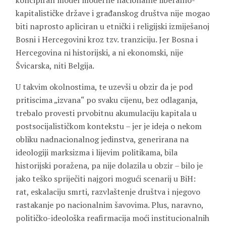
koncipiran model moderne nacionalne liberalno-
kapitalističke države i građanskog društva nije mogao
biti naprosto apliciran u etnički i religijski izmiješanoj
Bosni i Hercegovini kroz tzv. tranziciju. Jer Bosna i
Hercegovina ni historijski, a ni ekonomski, nije
Švicarska, niti Belgija.
U takvim okolnostima, te uzevši u obzir da je pod
pritiscima „izvana“ po svaku cijenu, bez odlaganja,
trebalo provesti prvobitnu akumulaciju kapitala u
postsocijalističkom kontekstu – jer je ideja o nekom
obliku nadnacionalnog jedinstva, generirana na
ideologiji marksizma i lijevim politikama, bila
historijski poražena, pa nije dolazila u obzir – bilo je
jako teško spriječiti najgori mogući scenarij u BiH:
rat, eskalaciju smrti, razvlaštenje društva i njegovo
rastakanje po nacionalnim šavovima. Plus, naravno,
političko-ideološka reafirmacija moći institucionalnih