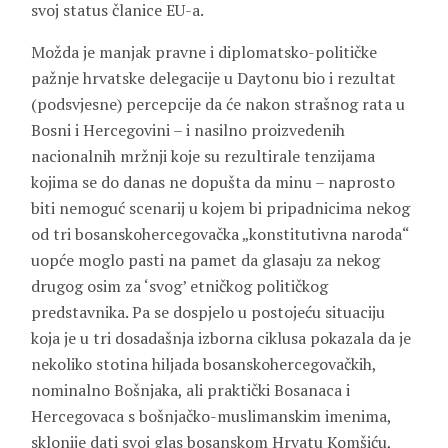
svoj status članice EU-a.
Možda je manjak pravne i diplomatsko-političke
pažnje hrvatske delegacije u Daytonu bio i rezultat
(podsvjesne) percepcije da će nakon strašnog rata u
Bosni i Hercegovini – i nasilno proizvedenih
nacionalnih mržnji koje su rezultirale tenzijama
kojima se do danas ne dopušta da minu – naprosto
biti nemoguć scenarij u kojem bi pripadnicima nekog
od tri bosanskohercegovačka „konstitutivna naroda“
uopće moglo pasti na pamet da glasaju za nekog
drugog osim za ‘svog’ etničkog političkog
predstavnika. Pa se dospjelo u postojeću situaciju
koja je u tri dosadašnja izborna ciklusa pokazala da je
nekoliko stotina hiljada bosanskohercegovačkih,
nominalno Bošnjaka, ali praktički Bosanaca i
Hercegovaca s bošnjačko-muslimanskim imenima,
sklonije dati svoj glas bosanskom Hrvatu Komšiću,