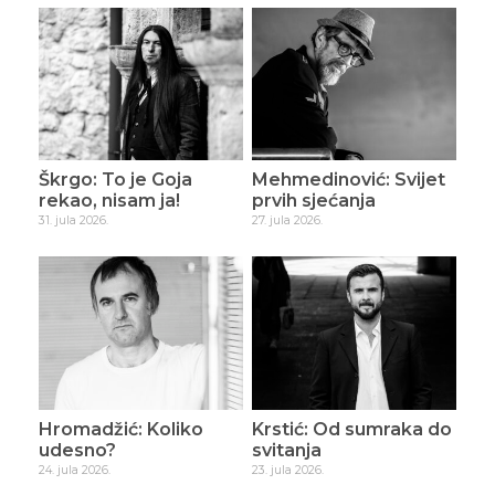
Škrgo: To je Goja
Mehmedinović: Svijet
rekao, nisam ja!
prvih sjećanja
31. jula 2026.
27. jula 2026.
Hromadžić: Koliko
Krstić: Od sumraka do
udesno?
svitanja
24. jula 2026.
23. jula 2026.