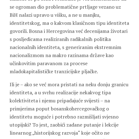
se ogroman dio problematične prtljage vezano uz
BiH nalazi upravo u višku, a ne u manjku,
identitetskog, ma o kakvom klasičnom tipu identiteta
govorili. Bosna i Hercegovina već decenijama životari
s posljedicama realiziranih radikalnih politika
nacionalnih identiteta, s generiranim ekstremnim
nacionalizmom na makro razinama države kao
učinkovitim paravanom za procese
mladokapitalističke tranzicijske pljačke.
Ili je – ako se već mora pristati na neku donju granicu
identiteta, a u svrhu realizacije nekakvog tipa
kolektiviteta i njemu pripadajuće svijesti – na
primjerima poput bosanskohercegovačkog o
identitetu moguće i potrebno razmišljati svjesno
utopijski? To jest, zaobići zadane putanje i lekcije
linearnog „historijskog razvoja“ koje očito ne