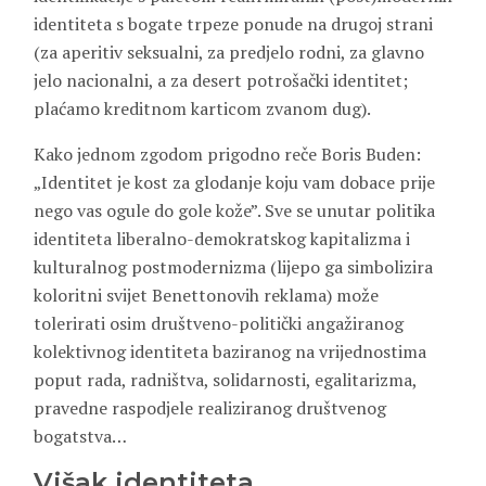
identiteta s bogate trpeze ponude na drugoj strani
(za aperitiv seksualni, za predjelo rodni, za glavno
jelo nacionalni, a za desert potrošački identitet;
plaćamo kreditnom karticom zvanom dug).
Kako jednom zgodom prigodno reče Boris Buden:
„Identitet je kost za glodanje koju vam dobace prije
nego vas ogule do gole kože”. Sve se unutar politika
identiteta liberalno-demokratskog kapitalizma i
kulturalnog postmodernizma (lijepo ga simbolizira
koloritni svijet Benettonovih reklama) može
tolerirati osim društveno-politički angažiranog
kolektivnog identiteta baziranog na vrijednostima
poput rada, radništva, solidarnosti, egalitarizma,
pravedne raspodjele realiziranog društvenog
bogatstva…
Višak identiteta