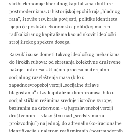
službi ekonomije liberalnog kapitalizma i kulture
postmodernizma. U historijskoj epohi kraja „hladnog
rata“, štoviše tzv. kraja povijesti, politike identiteta
lijepo će poslužiti ekonomsko-političkoj matrici
radikaliziranog kapitalizma kao učinkovit ideološki
stroj širokog spektra dosega.
Razvukli su se dometi takvog ideološkog mehanizma
do širokih rubova: od skretanja kolektivne društvene
pažnje i interesa s ključnih procesa materijalno-
socijalnog razvlaštenja masa (bilo u
zapadnoevropskoj verziji „socijalne države
blagostanja“ i tzv. kapitalizma kompromisa, bilo u
socijalističkim režimima srednje i istočne Evrope,
baziranim na državnom – u jugoslavenskoj verziji
društvenom! – vlasništvu nad „sredstvima za
proizvodnju“) na jednoj, do adrenalinsko-iracionalne
identifikacije s paletom reafirmiranih (post)modernih