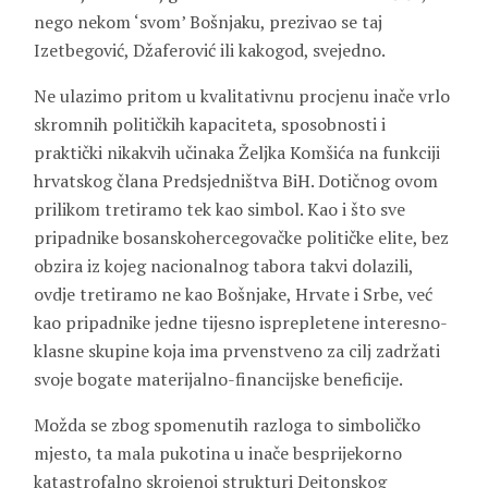
nego nekom ‘svom’ Bošnjaku, prezivao se taj
Izetbegović, Džaferović ili kakogod, svejedno.
Ne ulazimo pritom u kvalitativnu procjenu inače vrlo
skromnih političkih kapaciteta, sposobnosti i
praktički nikakvih učinaka Željka Komšića na funkciji
hrvatskog člana Predsjedništva BiH. Dotičnog ovom
prilikom tretiramo tek kao simbol. Kao i što sve
pripadnike bosanskohercegovačke političke elite, bez
obzira iz kojeg nacionalnog tabora takvi dolazili,
ovdje tretiramo ne kao Bošnjake, Hrvate i Srbe, već
kao pripadnike jedne tijesno isprepletene interesno-
klasne skupine koja ima prvenstveno za cilj zadržati
svoje bogate materijalno-financijske beneficije.
Možda se zbog spomenutih razloga to simboličko
mjesto, ta mala pukotina u inače besprijekorno
katastrofalno skrojenoj strukturi Dejtonskog