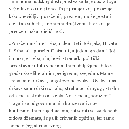
minimuma ljudskog dostojanstva kada je dosta toga
već oduzeto i uništeno. To je primjer koji pokazuje
kako „nevidljivi poraženi“, prezreni, može postati
djelatan subjekt, anonimni društveni akter koji je
preuzeo makar djelić moći.
„Poraženima“ ne trebaju identiteti Bošnjaka, Hrvata
ili Srba, ali „poraženi“ nisu ni „uljuđeni građani“. Još
im manje trebaju ‘njihovi’ stranački politički
predstavnici. Bilo s nacionalnim obilježjima, bilo s
građansko-liberalnim pedigreom, svejedno. Ma ne
treba im ni država, pogotovo ne ovakva. Ovakva nas
država samo drži u strahu, strahu od ‘drugog’, strahu
od sebe, u strahu od sjenki. Ne trebaju „poraženi“
tragati za odgovorima ni u konzervativno-
konfesionalnim zajednicama, zatvarati se iza debelih
zidova džemata, župa ili crkvenih opština, jer tamo
nema ničeg afirmativnog.