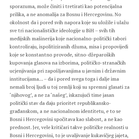
sporazuma, može činiti i tretirati kao potencijalna
prilika, a ne anomalija za Bosnu i Hercegovinu. No
okolnost da i pored svih napora koje su uložile i ulažu
sve tri nacionalističke ideologije u BiH – svih tih
medijskih mašinerija koje nacionalno-politički tabori
kontroliraju, ispolitiziranih džuma, misa i propovijedi
koje se konstantno provode, sitno-džeparoških
kupovanja glasova na izborima, političko-stranačkih
ucjenjivanja pri zapošljavanjima u javnim i državnim
institucijama… – da i pored svega toga i dalje ima
nemali broj ljudi u toj zemlji koji su spremni glasati za
‘njihovog’, a ne za ‘našeg’, iskazujući time jasan
politički stav da daju prioritet republikansko-
građanskom, a ne nacionalnom identitetu, e to se
Bosni i Hercegovini spočitava kao slabost, a ne kao
prednost. Jer, vele kritičari takve političke realnosti u
Bosni i Hercegovini, to je uvaljivanje kukavičjeg jajeta,