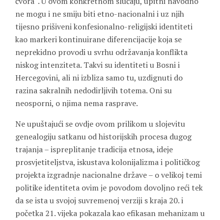
čvora“. U ovom konkretnom slučaju, upitni navodno
ne mogu i ne smiju biti etno-nacionalni i uz njih
tijesno prišiveni konfesionalno-religijski identiteti
kao markeri kontinuirane diferencijacije koja se
neprekidno provodi u svrhu održavanja konflikta
niskog intenziteta. Takvi su identiteti u Bosni i
Hercegovini, ali ni izbliza samo tu, uzdignuti do
razina sakralnih nedodirljivih totema. Oni su
neosporni, o njima nema rasprave.
Ne upuštajući se ovdje ovom prilikom u slojevitu
genealogiju satkanu od historijskih procesa dugog
trajanja – ispreplitanje tradicija etnosa, ideje
prosvjetiteljstva, iskustava kolonijalizma i političkog
projekta izgradnje nacionalne države – o velikoj temi
politike identiteta ovim je povodom dovoljno reći tek
da se ista u svojoj suvremenoj verziji s kraja 20. i
početka 21. vijeka pokazala kao efikasan mehanizam u