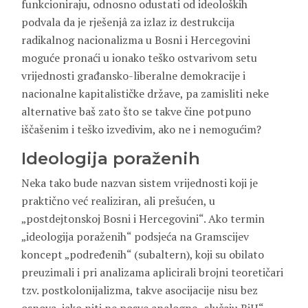
funkcioniraju, odnosno odustati od ideoloških
podvala da je rješenjâ za izlaz iz destrukcija
radikalnog nacionalizma u Bosni i Hercegovini
moguće pronaći u ionako teško ostvarivom setu
vrijednosti građansko-liberalne demokracije i
nacionalne kapitalističke države, pa zamisliti neke
alternative baš zato što se takve čine potpuno
iščašenim i teško izvedivim, ako ne i nemogućim?
Ideologija poraženih
Neka tako bude nazvan sistem vrijednosti koji je
praktično već realiziran, ali prešućen, u
„postdejtonskoj Bosni i Hercegovini“. Ako termin
„ideologija poraženih“ podsjeća na Gramscijev
koncept „podređenih“ (subaltern), koji su obilato
preuzimali i pri analizama aplicirali brojni teoretičari
tzv. postkolonijalizma, takve asocijacije nisu bez