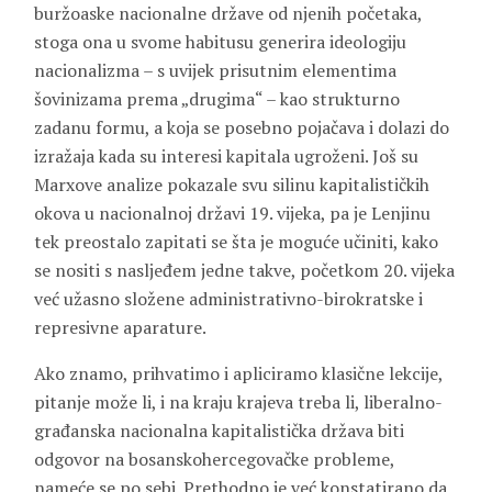
buržoaske nacionalne države od njenih početaka,
stoga ona u svome habitusu generira ideologiju
nacionalizma – s uvijek prisutnim elementima
šovinizama prema „drugima“ – kao strukturno
zadanu formu, a koja se posebno pojačava i dolazi do
izražaja kada su interesi kapitala ugroženi. Još su
Marxove analize pokazale svu silinu kapitalističkih
okova u nacionalnoj državi 19. vijeka, pa je Lenjinu
tek preostalo zapitati se šta je moguće učiniti, kako
se nositi s nasljeđem jedne takve, početkom 20. vijeka
već užasno složene administrativno-birokratske i
represivne aparature.
Ako znamo, prihvatimo i apliciramo klasične lekcije,
pitanje može li, i na kraju krajeva treba li, liberalno-
građanska nacionalna kapitalistička država biti
odgovor na bosanskohercegovačke probleme,
nameće se po sebi. Prethodno je već konstatirano da