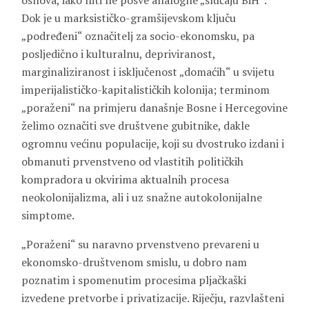
osnova, iako niti ne posve analogne „slučaju BiH“.
Dok je u marksističko-gramšijevskom ključu
„podređeni“ označitelj za socio-ekonomsku, pa
posljedično i kulturalnu, depriviranost,
marginaliziranost i isključenost „domaćih“ u svijetu
imperijalističko-kapitalističkih kolonija; terminom
„poraženi“ na primjeru današnje Bosne i Hercegovine
želimo označiti sve društvene gubitnike, dakle
ogromnu većinu populacije, koji su dvostruko izdani i
obmanuti prvenstveno od vlastitih političkih
kompradora u okvirima aktualnih procesa
neokolonijalizma, ali i uz snažne autokolonijalne
simptome.
„Poraženi“ su naravno prvenstveno prevareni u
ekonomsko-društvenom smislu, u dobro nam
poznatim i spomenutim procesima pljačkaški
izvedene pretvorbe i privatizacije. Riječju, razvlašteni