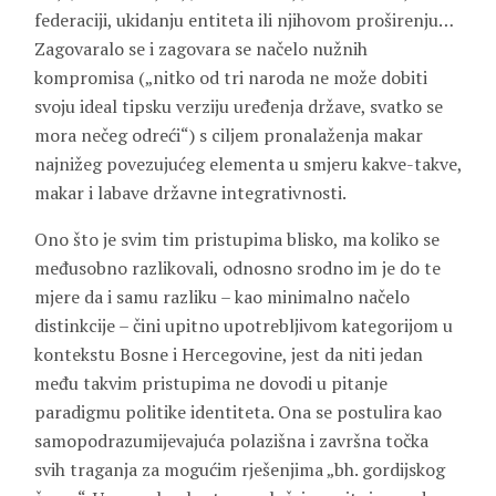
federaciji, ukidanju entiteta ili njihovom proširenju…
Zagovaralo se i zagovara se načelo nužnih
kompromisa („nitko od tri naroda ne može dobiti
svoju ideal tipsku verziju uređenja države, svatko se
mora nečeg odreći“) s ciljem pronalaženja makar
najnižeg povezujućeg elementa u smjeru kakve-takve,
makar i labave državne integrativnosti.
Ono što je svim tim pristupima blisko, ma koliko se
međusobno razlikovali, odnosno srodno im je do te
mjere da i samu razliku – kao minimalno načelo
distinkcije – čini upitno upotrebljivom kategorijom u
kontekstu Bosne i Hercegovine, jest da niti jedan
među takvim pristupima ne dovodi u pitanje
paradigmu politike identiteta. Ona se postulira kao
samopodrazumijevajuća polazišna i završna točka
svih traganja za mogućim rješenjima „bh. gordijskog