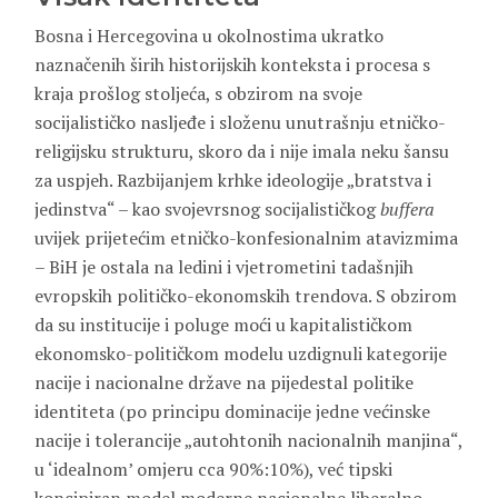
Bosna i Hercegovina u okolnostima ukratko
naznačenih širih historijskih konteksta i procesa s
kraja prošlog stoljeća, s obzirom na svoje
socijalističko nasljeđe i složenu unutrašnju etničko-
religijsku strukturu, skoro da i nije imala neku šansu
za uspjeh. Razbijanjem krhke ideologije „bratstva i
jedinstva“ – kao svojevrsnog socijalističkog
buffera
uvijek prijetećim etničko-konfesionalnim atavizmima
– BiH je ostala na ledini i vjetrometini tadašnjih
evropskih političko-ekonomskih trendova. S obzirom
da su institucije i poluge moći u kapitalističkom
ekonomsko-političkom modelu uzdignuli kategorije
nacije i nacionalne države na pijedestal politike
identiteta (po principu dominacije jedne većinske
nacije i tolerancije „autohtonih nacionalnih manjina“,
u ‘idealnom’ omjeru cca 90%:10%), već tipski