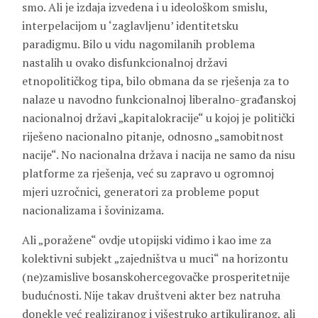
smo. Ali je izdaja izvedena i u ideološkom smislu,
interpelacijom u ‘zaglavljenu’ identitetsku
paradigmu. Bilo u vidu nagomilanih problema
nastalih u ovako disfunkcionalnoj državi
etnopolitičkog tipa, bilo obmana da se rješenja za to
nalaze u navodno funkcionalnoj liberalno-građanskoj
nacionalnoj državi „kapitalokracije“ u kojoj je politički
riješeno nacionalno pitanje, odnosno „samobitnost
nacije“. No nacionalna država i nacija ne samo da nisu
platforme za rješenja, već su zapravo u ogromnoj
mjeri uzročnici, generatori za probleme poput
nacionalizama i šovinizama.
Ali „poražene“ ovdje utopijski vidimo i kao ime za
kolektivni subjekt „zajedništva u muci“ na horizontu
(ne)zamislive bosanskohercegovačke prosperitetnije
budućnosti. Nije takav društveni akter bez natruha
donekle već realiziranog i višestruko artikuliranog, ali