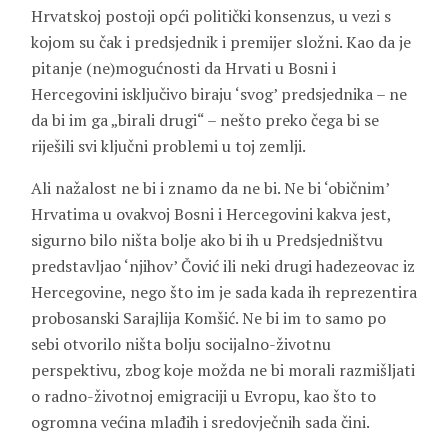
Hrvatskoj postoji opći politički konsenzus, u vezi s
kojom su čak i predsjednik i premijer složni. Kao da je
pitanje (ne)mogućnosti da Hrvati u Bosni i
Hercegovini isključivo biraju ‘svog’ predsjednika – ne
da bi im ga „birali drugi“ – nešto preko čega bi se
riješili svi ključni problemi u toj zemlji.
Ali nažalost ne bi i znamo da ne bi. Ne bi ‘običnim’
Hrvatima u ovakvoj Bosni i Hercegovini kakva jest,
sigurno bilo ništa bolje ako bi ih u Predsjedništvu
predstavljao ‘njihov’ Čović ili neki drugi hadezeovac iz
Hercegovine, nego što im je sada kada ih reprezentira
probosanski Sarajlija Komšić. Ne bi im to samo po
sebi otvorilo ništa bolju socijalno-životnu
perspektivu, zbog koje možda ne bi morali razmišljati
o radno-životnoj emigraciji u Evropu, kao što to
ogromna većina mlađih i sredovječnih sada čini.