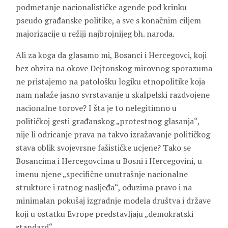
podmetanje nacionalističke agende pod krinku
pseudo građanske politike, a sve s konačnim ciljem
majorizacije u režiji najbrojnijeg bh. naroda.
Ali za koga da glasamo mi, Bosanci i Hercegovci, koji
bez obzira na okove Dejtonskog mirovnog sporazuma
ne pristajemo na patološku logiku etnopolitike koja
nam nalaže jasno svrstavanje u skalpelski razdvojene
nacionalne torove? I šta je to nelegitimno u
političkoj gesti građanskog „protestnog glasanja“,
nije li odricanje prava na takvo izražavanje političkog
stava oblik svojevrsne fašističke ucjene? Tako se
Bosancima i Hercegovcima u Bosni i Hercegovini, u
imenu njene „specifične unutrašnje nacionalne
strukture i ratnog nasljeđa“, oduzima pravo i na
minimalan pokušaj izgradnje modela društva i države
koji u ostatku Evrope predstavljaju „demokratski
standard“.