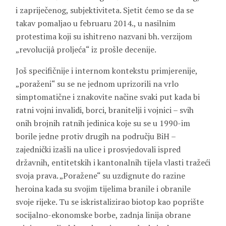
i zapriječenog, subjektiviteta. Sjetit ćemo se da se
takav pomaljao u februaru 2014., u nasilnim
protestima koji su ishitreno nazvani bh. verzijom
„revolucijâ proljeća“ iz prošle decenije.
Još specifičnije i internom kontekstu primjerenije,
„poraženi“ su se ne jednom uprizorili na vrlo
simptomatične i znakovite načine svaki put kada bi
ratni vojni invalidi, borci, branitelji i vojnici – svih
onih brojnih ratnih jedinica koje su se u 1990-im
borile jedne protiv drugih na području BiH –
zajednički izašli na ulice i prosvjedovali ispred
državnih, entitetskih i kantonalnih tijela vlasti tražeći
svoja prava. „Poražene“ su uzdignute do razine
heroina kada su svojim tijelima branile i obranile
svoje rijeke. Tu se iskristalizirao biotop kao poprište
socijalno-ekonomske borbe, zadnja linija obrane