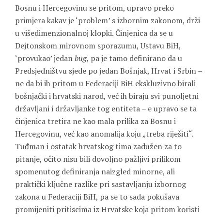
Bosnu i Hercegovinu se pritom, upravo preko
primjera kakav je ‘problem’ s izbornim zakonom, drži
u višedimenzionalnoj klopki. Činjenica da se u
Dejtonskom mirovnom sporazumu, Ustavu BiH,
‘provukao’ jedan
bug
, pa je tamo definirano da u
Predsjedništvu sjede po jedan Bošnjak, Hrvat i Srbin –
ne da bi ih pritom u Federaciji BiH ekskluzivno birali
bošnjački i hrvatski narod, već ih biraju svi punoljetni
državljani i državljanke tog entiteta – e upravo se ta
činjenica tretira ne kao mala prilika za Bosnu i
Hercegovinu, već kao anomalija koju „treba riješiti“.
Tuđman i ostatak hrvatskog tima zadužen za to
pitanje, očito nisu bili dovoljno pažljivi prilikom
spomenutog definiranja naizgled minorne, ali
praktički ključne razlike pri sastavljanju izbornog
zakona u Federaciji BiH, pa se to sada pokušava
promijeniti pritiscima iz Hrvatske koja pritom koristi