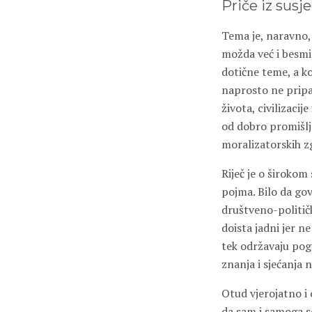
Priče iz susj
Tema je, naravno, 
možda već i besmis
dotične teme, a koj
naprosto ne pripa
života, civilizaci
od dobro promišlje
moralizatorskih zg
Riječ je o širokom
pojma. Bilo da gov
društveno-politički
doista jadni jer 
tek održavaju pog
znanja i sjećanja 
Otud vjerojatno i 
da sam i samoga se