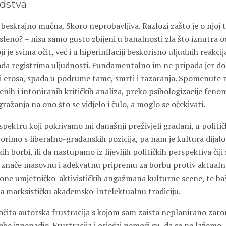
edstva
beskrajno mučna. Skoro neprobavljiva. Razlozi zašto je o njoj t
leno? – nisu samo gusto zbijeni u banalnosti zla što iznutra o
i je svima očit, već i u hiperinflaciji beskorisno uljudnih reakci
da registrima uljudnosti. Fundamentalno im ne pripada jer do
je i erosa, spada u podrume tame, smrti i razaranja. Spomenute 
nih i intoniranih kritičkih analiza, preko psihologizacije feno
ražanja na ono što se vidjelo i čulo, a moglo se očekivati.
 spektru koji pokrivamo mi današnji preživjeli građani, u polit
orimo s liberalno-građanskih pozicija, pa nam je kultura dijal
h borbi, ili da nastupamo iz lijevljih političkih perspektiva čiji
ne znače masovnu i adekvatnu pripremu za borbu protiv aktualn
one umjetničko-aktivističkih angažmana kulturne scene, te ba
na marksističku akademsko-intelektualnu tradiciju.
očita autorska frustracija s kojom sam zaista neplanirano zaro
be iznenadio. Frustracija i osjećaj nemoći su, da se ne lažemo,