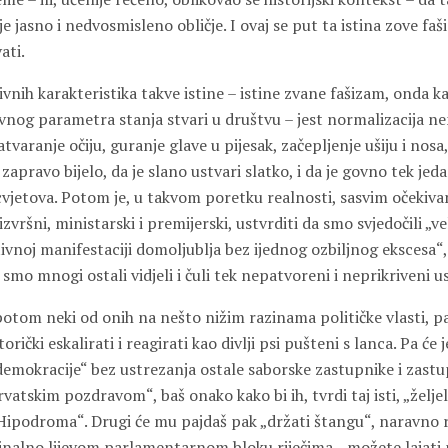
 jasno i nedvosmisleno obličje. I ovaj se put ta istina zove fašiz
ati.
vnih karakteristika takve istine – istine zvane fašizam, onda ka
vnog parametra stanja stvari u društvu – jest normalizacija 
tvaranje očiju, guranje glave u pijesak, začepljenje ušiju i nosa
 zapravo bijelo, da je slano ustvari slatko, i da je govno tek jed
vjetova. Potom je, u takvom poretku realnosti, sasvim očekivan
 izvršni, ministarski i premijerski, ustvrditi da smo svjedočili 
ivnoj manifestaciji domoljublja bez ijednog ozbiljnog ekscesa“,
mo mnogi ostali vidjeli i čuli tek nepatvoreni i neprikriveni u
e potom neki od onih na nešto nižim razinama političke vlasti,
rički eskalirati i reagirati kao divlji psi pušteni s lanca. Pa će
demokracije“ bez ustrezanja ostale saborske zastupnike i zastu
atskim pozdravom“, baš onako kako bi ih, tvrdi taj isti, „željeli
a Hipodroma“. Drugi će mu pajdaš pak „držati štangu“, naravno 
inalno lijevom parlamentarnom bloku riječima, „možete lajati n