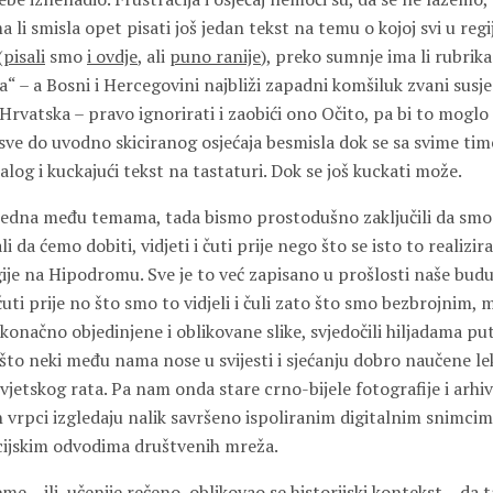
 li smisla opet pisati još jedan tekst na temu o kojoj svi u regi
(
pisali
smo
i ovdje
, ali
puno ranije
), preko sumnje ima li rubrika
va“ – a Bosni i Hercegovini najbliži zapadni komšiluk zvani susje
 Hrvatska – pravo ignorirati i zaobići ono Očito, pa bi to moglo l
sve do uvodno skiciranog osjećaja besmisla dok se sa svime time
log i kuckajući tekst na tastaturi. Dok se još kuckati može.
 jedna među temama, tada bismo prostodušno zaključili da smo dob
 da ćemo dobiti, vidjeti i čuti prije nego što se isto to realizir
ije na Hipodromu. Sve je to već zapisano u prošlosti naše budu
čuti prije no što smo to vidjeli i čuli zato što smo bezbrojnim, 
konačno objedinjene i oblikovane slike, svjedočili hiljadama put
 što neki među nama nose u svijesti i sjećanju dobro naučene le
vjetskog rata. Pa nam onda stare crno-bijele fotografije i arhiv
 vrpci izgledaju nalik savršeno ispoliranim digitalnim snimcim
acijskim odvodima društvenih mreža.
jeme – ili, učenije rečeno, oblikovao se historijski kontekst – da t