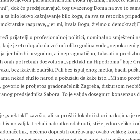
i“, dok će predsjedavajući tog uvaženog Doma na sve to samo
 za bilo kakvo kažnjavanje bilo koga, da sva ta retorika pripa
okratske rasprave, „jer mi, hvala Bogu, živimo u demokraciji“
reći prijatelji u profesionalnoj politici, nominalno smješteni na 
a, koje je eto dopalo da već nekoliko godina vode „nepokoreni 
, jer bilo bi nezgodno, a i nepragmatično, talasati u predizbo
ih onih potrebnih dozvola za „spektakl na Hipodromu“ koje Gra
ku, bez ikakvih zadrški. Pali bez ispaljenog metka, bacili puš
ama nekad služio narod u pokušaju da kaže isto. „Mi smo proti
, govorio je proljetos gradonačelnik Zagreba, diskursom neobi
ranog predsjednika Sabora. To je valjda dosegnuti konsenzus 
e „spektakl“ završio, ali su prošli i lokalni izbori na kojima je 
bismo valjda trebali nakratko odahnuti, stiže jedno veliko i o
radonačelnik, nećemo dopustiti održavanje ovako velikog koncer
 je ostalo nejasno, u vakumiranoj sivoj zoni, je li veličina doga