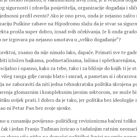
sigurnosti i zdravlja posjetitelja, organizacije događaja i sličn
jednosni profil
eventa
? Ako je ono prvo, onda je nejasno zašto ne
izaciju Puškine zabave na Hipodromu slažu da je stvar sa sigur
kta prošla super dobro, iznad svih očekivanja. Je li onda grad
to ne izgovara pa nejasno umotava u „veliko događanje“?
rektni, znamo da nije nimalo lako, dapače. Primati sve te gadn
, biti izložen hajkama, podmetačinama, lažima i spletkarenjima,
jalno i opasno, kako za tebe, tako i za bližnje do kojih ti je sta
 višeg ranga gdje caruju blato i smrad, a pametan si i obrazova
alja ne zaboraviti da niti jedna tehnokratska politika skrojena 
renja glomaznim i kompleksnim javnim sektorom, ne može biti
itiku uvijek prati. I dobro da je tako, jer politika bez ideologi
ao ni Petar Pan bez svoje sjenke.
 smo u cunamiju povijesno-političkog revizionizma bačeni tolik
 je čak i jedan Franjo Tuđman izricao o tadašnjim ratnim neona
as skoro više nitko na domaćoj političkoj ljevici ne smije pono