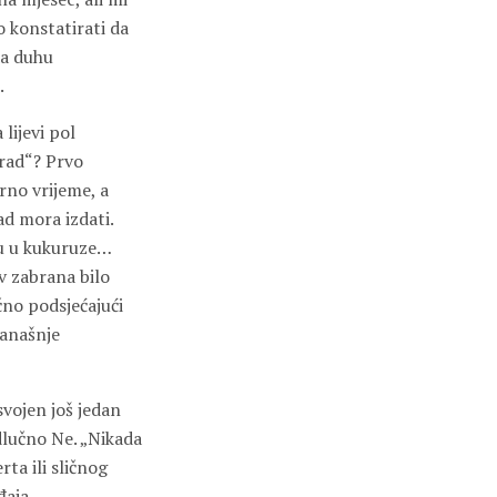
 konstatirati da
da duhu
.
lijevi pol
grad“? Prvo
rno vrijeme, a
d mora izdati.
ku u kukuruze…
v zabrana bilo
čno podsjećajući
današnje
osvojen još jedan
dlučno Ne. „Nikada
ta ili sličnog
đaja