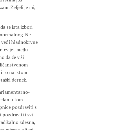
am. Željeli je mi,
da se ista izbori
nenormalnog. Ne
, već i hladnokrvne
an cvijet među
o da će viši
„veličanstvenom
 i to na istom
staški dernek.
 parlamentarno-
 jedan u tom
pnice pozdraviti s
 pozdraviti i svi
radikalno zdesna,
a mjesec, ali mi