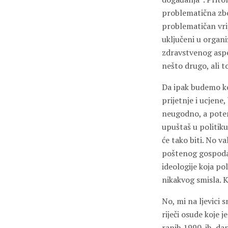
problematična zbog 
problematičan vri
uključeni u organ
zdravstvenog aspe
nešto drugo, ali 
Da ipak budemo ko
prijetnje i ucjene
neugodno, a potenci
upuštaš u politiku
će tako biti. No v
poštenog gospoda
ideologije koja pol
nikakvog smisla. K
No, mi na ljevici
riječi osude koje
ranih 1990-ih, dan