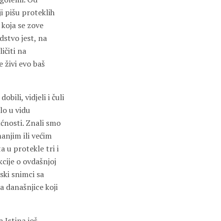
ji pišu proteklih
 koja se zove
dstvo jest, na
ičiti na
 živi evo baš
ili, vidjeli i čuli
alo u vidu
ćnosti. Znali smo
manjim ili većim
a u protekle tri i
kcije o ovdašnjoj
ski snimci sa
a današnjice koji
a Istina još