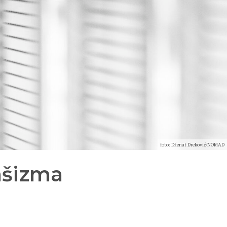
foto: Dženat Dreković/NOMAD
ašizma