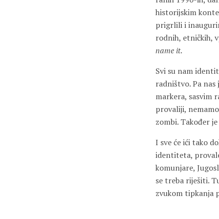
historijskim kont
prigrlili i inaugur
rodnih, etničkih, 
name it
.
Svi su nam identit
radništvo. Pa nas 
markera, sasvim r
provaliji, nemamo 
zombi. Također je 
I sve će ići tako 
identiteta, proval
komunjare, Jugosl
se treba riješiti. 
zvukom tipkanja p