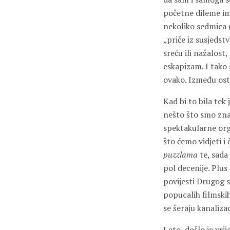
početne dileme ima
nekoliko sedmica 
„priče iz susjedst
sreću ili nažalost,
eskapizam. I tako 
ovako. Između osta
Kad bi to bila tek
nešto što smo znali
spektakularne org
što ćemo vidjeti i 
puzzlama
te, sada 
pol decenije. Plus
povijesti Drugog s
popucalih filmskih
se šeraju kanaliz
I eto, došlo je vri