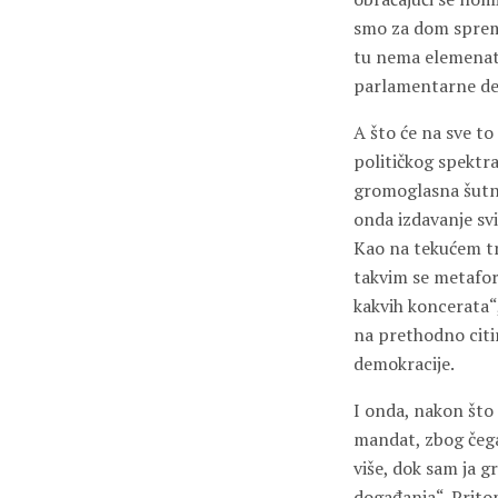
smo za dom spremn
tu nema elemenata
parlamentarne dem
A što će na sve to 
političkog spektr
gromoglasna šutnja
onda izdavanje sv
Kao na tekućem tra
takvim se metafor
kakvih koncerata“
na prethodno citi
demokracije.
I onda, nakon što j
mandat, zbog čega 
više, dok sam ja g
događanja“. Pritom