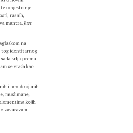
 te umjesto nje
osti, rasnih,
nova mantra.
Just
 naglaskom na
o tog identitarnog
 sada srlja prema
nam se vraća kao
anih i nenabrojanih
rbe, muslimane,
elementima kojih
ešno zavaravam