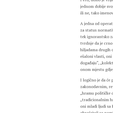
jednom dobije svoje
ili ne, tako imenov
A jedna od operati
za status normati
tek ignorantsko za
tvrdnje da je crno
hiljadama drugih c
ešaloni vlasti, oni
događaju“, „kolekt
onom mjestu gdje s
I logično je da ć
zakonodavnim, reto
„hramu političke 
„tradicionalnim hrv
oni mladi ljudi s
obraćajući se nom