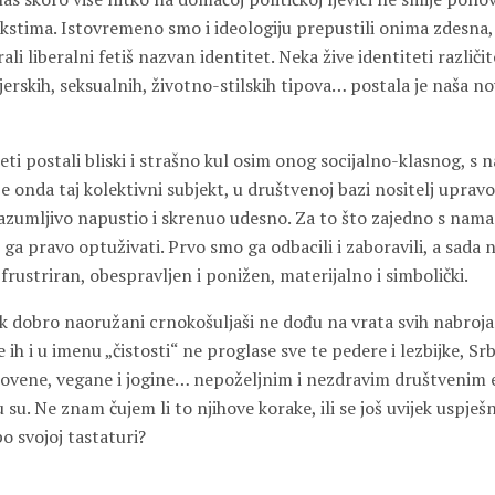
ekstima. Istovremeno smo i ideologiju prepustili onima zdesna,
irali liberalni fetiš nazvan identitet. Neka žive identiteti različit
vjerskih, seksualnih, životno-stilskih tipova… postala je naša 
eti postali bliski i strašno kul osim onog socijalno-klasnog, s
je onda taj kolektivni subjekt, u društvenoj bazi nositelj uprav
azumljivo napustio i skrenuo udesno. Za to što zajedno s nama
ga pravo optuživati. Prvo smo ga odbacili i zaboravili, a sada 
frustriran, obespravljen i ponižen, materijalno i simbolički.
dok dobro naoružani crnokošuljaši ne dođu na vrata svih nabroj
e ih i u imenu „čistosti“ ne proglase sve te pedere i lezbijke, S
ovene, vegane i jogine… nepoželjnim i nezdravim društvenim 
Tu su. Ne znam čujem li to njihove korake, ili se još uvijek uspj
o svojoj tastaturi?