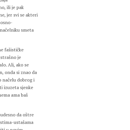
o, ili je pak
, jer svi se akteri
nosno-
onačelniku smeta
e fašističke
 strašno je
lo. Ali, ako se
n, onda si znao da
po načelu dobrog i
 izuzeta sjenke
je nema ama baš
o udesno da oštre
cistima-ustašama
viti u novim