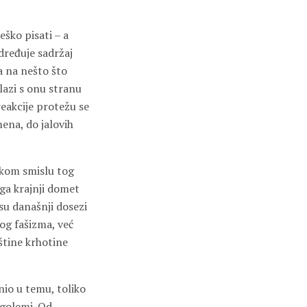
eško pisati – a
dređuje sadržaj
ja na nešto što
lazi s onu stranu
reakcije protežu se
mena, do jalovih
ičkom smislu tog
oga krajnji domet
 su današnji dosezi
og fašizma, već
štine krhotine
nio u temu, toliko
 golemi. Od