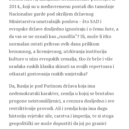
2014., koji su u međuvremenu postali dio tamošnje
Nacionalne garde pod okriljem državnog
Ministarstva unutrašnjih poslova – što SAD i
evropske države dosljedno ignoriraju i o čemu šute, a
da vas se ne označi kao „rusofila“? Ili, može li itko
normalan ostati pribran ovih dana prilikom
bezumnog, a licemjernog, utrkivanja institucija
kulture u nizu evropskih zemalja, tko će brže i više
uradaka ruskih klasika skinuti sa svojih repertoara i
otkazati gostovanja ruskih umjetnika?
Da, Rusija je pod Putinom država koja ima
nedemokratski karakter, zemlja u kojoj se brutalno
progone neistomišljenici, a cenzura dosljedno i sve
restriktivnije provodi. Ali i zemlja koja ima dugu
historiju svjetske sile, carstva i imperija, te si stoga
geopolitički ne može dopustiti da joj po granici