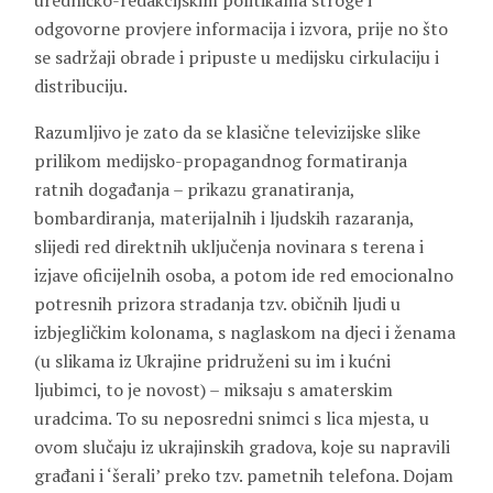
uredničko-redakcijskim politikama stroge i
odgovorne provjere informacija i izvora, prije no što
se sadržaji obrade i pripuste u medijsku cirkulaciju i
distribuciju.
Razumljivo je zato da se klasične televizijske slike
prilikom medijsko-propagandnog formatiranja
ratnih događanja – prikazu granatiranja,
bombardiranja, materijalnih i ljudskih razaranja,
slijedi red direktnih uključenja novinara s terena i
izjave oficijelnih osoba, a potom ide red emocionalno
potresnih prizora stradanja tzv. običnih ljudi u
izbjegličkim kolonama, s naglaskom na djeci i ženama
(u slikama iz Ukrajine pridruženi su im i kućni
ljubimci, to je novost) – miksaju s amaterskim
uradcima. To su neposredni snimci s lica mjesta, u
ovom slučaju iz ukrajinskih gradova, koje su napravili
građani i ‘šerali’ preko tzv. pametnih telefona. Dojam