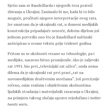
Sjetio sam se Baudrillarda i njegovih teza prateći
zbivanja u Ukrajini. Zanimalo bi me, kada bi to bilo
moguće, pročitati njegove interpretacije ovog rata.
Jer smatram da je ukrajinski rat, u domeni medijskih
konstrukcija pripadajuće nesreće, dobrim dijelom još
jednom potvrdio ono što je Baudrillard suštinski
anticipirao u svome tekstu prije trideset godina.
Pritom su se okolnosti vezane uz tehnologije, pa i
medijske, naravno bitno promijenile. Ako je zaljevski
rat 1991. bio prvi „televizijski rat uživo“, onda nema
dilema da je ukrajinski rat prvi pravi „rat na
novomedijskim društvenim mrežama“. Još preciznije
rečeno, osim realnim i objektivnim okolnostima
ljudskih stradanja i materijalnih razaranja u Ukrajini,
na primjeru takvog slučaja upravo svjedočimo i
twitter
tweets waru
.