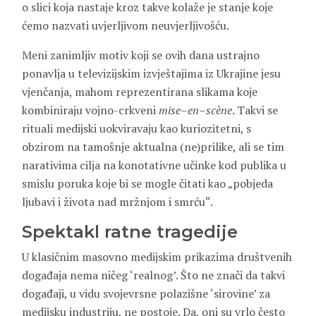
o slici koja nastaje kroz takve kolaže je stanje koje
ćemo nazvati uvjerljivom neuvjerljivošću.
Meni zanimljiv motiv koji se ovih dana ustrajno
ponavlja u televizijskim izvještajima iz Ukrajine jesu
vjenčanja, mahom reprezentirana slikama koje
kombiniraju vojno-crkveni
mise
–
en
–
scène
. Takvi se
rituali medijski uokviravaju kao kuriozitetni, s
obzirom na tamošnje aktualna (ne)prilike, ali se tim
narativima cilja na konotativne učinke kod publika u
smislu poruka koje bi se mogle čitati kao „pobjeda
ljubavi i života nad mržnjom i smrću“.
Spektakl ratne tragedije
U klasičnim masovno medijskim prikazima društvenih
događaja nema ničeg ‘realnog’. Što ne znači da takvi
događaji, u vidu svojevrsne polazišne ‘sirovine’ za
medijsku industriju, ne postoje. Da, oni su vrlo često