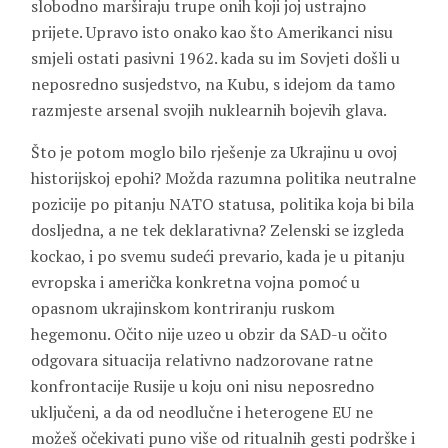
slobodno marširaju trupe onih koji joj ustrajno
prijete. Upravo isto onako kao što Amerikanci nisu
smjeli ostati pasivni 1962. kada su im Sovjeti došli u
neposredno susjedstvo, na Kubu, s idejom da tamo
razmjeste arsenal svojih nuklearnih bojevih glava.
Što je potom moglo bilo rješenje za Ukrajinu u ovoj
historijskoj epohi? Možda razumna politika neutralne
pozicije po pitanju NATO statusa, politika koja bi bila
dosljedna, a ne tek deklarativna? Zelenski se izgleda
kockao, i po svemu sudeći prevario, kada je u pitanju
evropska i američka konkretna vojna pomoć u
opasnom ukrajinskom kontriranju ruskom
hegemonu. Očito nije uzeo u obzir da SAD-u očito
odgovara situacija relativno nadzorovane ratne
konfrontacije Rusije u koju oni nisu neposredno
uključeni, a da od neodlučne i heterogene EU ne
možeš očekivati puno više od ritualnih gesti podrške i