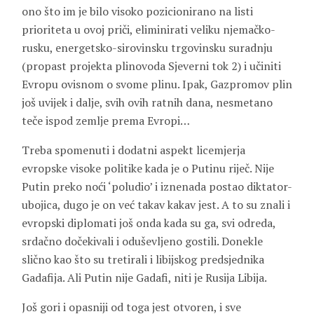
ono što im je bilo visoko pozicionirano na listi
prioriteta u ovoj priči, eliminirati veliku njemačko-
rusku, energetsko-sirovinsku trgovinsku suradnju
(propast projekta plinovoda Sjeverni tok 2) i učiniti
Evropu ovisnom o svome plinu. Ipak, Gazpromov plin
još uvijek i dalje, svih ovih ratnih dana, nesmetano
teče ispod zemlje prema Evropi…
Treba spomenuti i dodatni aspekt licemjerja
evropske visoke politike kada je o Putinu riječ. Nije
Putin preko noći ‘poludio’ i iznenada postao diktator-
ubojica, dugo je on već takav kakav jest. A to su znali i
evropski diplomati još onda kada su ga, svi odreda,
srdačno dočekivali i oduševljeno gostili. Donekle
slično kao što su tretirali i libijskog predsjednika
Gadafija. Ali Putin nije Gadafi, niti je Rusija Libija.
Još gori i opasniji od toga jest otvoren, i sve