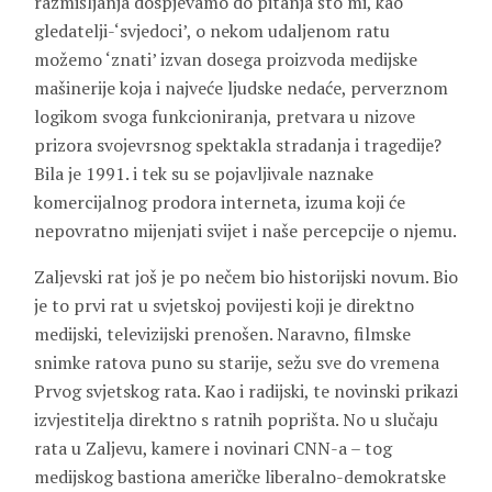
razmišljanja dospjevamo do pitanja što mi, kao
gledatelji-‘svjedoci’, o nekom udaljenom ratu
možemo ‘znati’ izvan dosega proizvoda medijske
mašinerije koja i najveće ljudske nedaće, perverznom
logikom svoga funkcioniranja, pretvara u nizove
prizora svojevrsnog spektakla stradanja i tragedije?
Bila je 1991. i tek su se pojavljivale naznake
komercijalnog prodora interneta, izuma koji će
nepovratno mijenjati svijet i naše percepcije o njemu.
Zaljevski rat još je po nečem bio historijski novum. Bio
je to prvi rat u svjetskoj povijesti koji je direktno
medijski, televizijski prenošen. Naravno, filmske
snimke ratova puno su starije, sežu sve do vremena
Prvog svjetskog rata. Kao i radijski, te novinski prikazi
izvjestitelja direktno s ratnih poprišta. No u slučaju
rata u Zaljevu, kamere i novinari CNN-a – tog
medijskog bastiona američke liberalno-demokratske