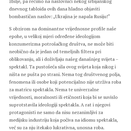
zbilje, pa recimo na naslovnici nekog srbijanskog
dnevnog tabloida ovih dana hladno objaviti
bombastičan naslov: „Ukrajina je napala Rusiju!“
S obzirom na dominantne vrijednosne profile naše
epohe, u velikoj mjeri određene ideologijom
konzumerizma potrošačkog društva, ne može biti
neobično da je jedan od temeljnih filtera pri
oblikovanju, ali i doživljaju našeg današnjeg svijeta –
spektakl. Ta pustošeća sila ovog svijeta koja nikog i
ništa ne pušta po strani. Nema tog društvenog polja,
fenomena ili osobe koji potencijalno nije utrživa roba
za matricu spektakla. Nema te univerzalne
vrijednosti, moralnosti ili etičnosti koja bi se suvislo
suprotstavila ideologiji spektakla. A rat i njegovi
protagonisti ne samo da nisu nezanimljivi za
medijsku industriju koja počiva na idiomu spektakla,
već su za nju itekako lukrativna, unosna roba.