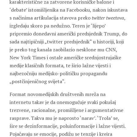
karakteristične za zatvorene korisničke balone i
‘debate’ istomišljenika na Facebooku, nakon iskustava
s načinima artikulacija stavova preko
twitter tweetova
,
izgledaju skoro pa nedužno. Teren je ‘lijepo’
pripremio donedavni američki predsjednik Trump, do
sada najtipičniji „twitter predsjednik“ u historiji, koji
je preko tog kanala zaobilazio nesklone mu CNN,
New York Times i ostale američke srednjostrujaške
medije klasičnih formata, te širio lažne vijesti i
najbezočniju medijsko-političku propagandu
„postčinjeničnog svijeta“.
Format novomedijskih društvenih mreža na
internetu takav je da onemogućuje svaki pokušaj
trezvene, racionalne, promišljene i argumentativne
rasprave. Takva mu je naprosto ‘narav’. ‘Trola’ se,
šire se dezinformacije, poluinformacije i lažne vijesti.
Pojačavaju se emocije, podižu se tenzije i kreira