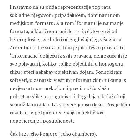
I naravno da su onda reprezentacije tog rata
sukladne njegovom pripadajućem, dominantnom
medijskom formatu. A u tom ‘formatu’ je najmanje
formata, u klasičnom smislu te riječi. Sve vrvi od
heteroglosije, sve bubri od zaglušujućeg višeglasja.
Autentičnost izvora pritom je jako teško provjeriti.
‘Informacije’ dolijeću iz svih pravaca, nemoguće ih je
sve pohvatati, koliko-toliko objediniti u homogenu
sliku i steći nekakav objektivan dojam. Sofisticirani
softveri, u zanatski vještim informatičkim rukama, s
nevjerojatnom mekoćom i preciznošću slažu
pokretne slike protagonista i događaja u kolaže koji
se možda nikada u takvoj verziji nisu desili. Posljedični
rezultat je potpuna recepcijska hektičnost,
nepovjerenje i pogubljenost.
Čak i tzv. eho komore (echo chambers),