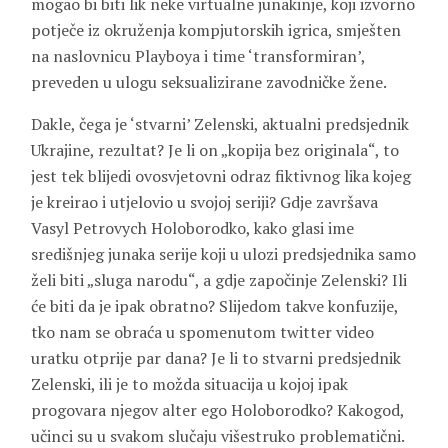
mogao bi biti lik neke virtualne junakinje, koji izvorno
potječe iz okruženja kompjutorskih igrica, smješten
na naslovnicu Playboya i time ‘transformiran’,
preveden u ulogu seksualizirane zavodničke žene.
Dakle, čega je ‘stvarni’ Zelenski, aktualni predsjednik
Ukrajine, rezultat? Je li on „kopija bez originala“, to
jest tek blijedi ovosvjetovni odraz fiktivnog lika kojeg
je kreirao i utjelovio u svojoj seriji? Gdje završava
Vasyl Petrovych Holoborodko, kako glasi ime
središnjeg junaka serije koji u ulozi predsjednika samo
želi biti „sluga narodu“, a gdje započinje Zelenski? Ili
će biti da je ipak obratno? Slijedom takve konfuzije,
tko nam se obraća u spomenutom twitter video
uratku otprije par dana? Je li to stvarni predsjednik
Zelenski, ili je to možda situacija u kojoj ipak
progovara njegov alter ego Holoborodko? Kakogod,
učinci su u svakom slučaju višestruko problematični.