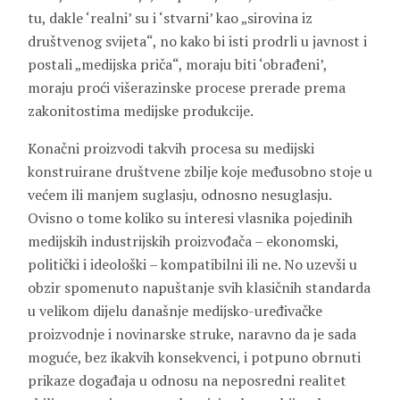
tu, dakle ‘realni’ su i ‘stvarni’ kao „sirovina iz
društvenog svijeta“, no kako bi isti prodrli u javnost i
postali „medijska priča“, moraju biti ‘obrađeni’,
moraju proći višerazinske procese prerade prema
zakonitostima medijske produkcije.
Konačni proizvodi takvih procesa su medijski
konstruirane društvene zbilje koje međusobno stoje u
većem ili manjem suglasju, odnosno nesuglasju.
Ovisno o tome koliko su interesi vlasnika pojedinih
medijskih industrijskih proizvođača – ekonomski,
politički i ideološki – kompatibilni ili ne. No uzevši u
obzir spomenuto napuštanje svih klasičnih standarda
u velikom dijelu današnje medijsko-uređivačke
proizvodnje i novinarske struke, naravno da je sada
moguće, bez ikakvih konsekvenci, i potpuno obrnuti
prikaze događaja u odnosu na neposredni realitet