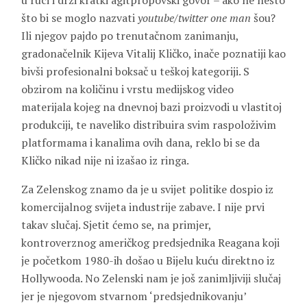
u ruci i drži kratki agitpropovski govor – ako ne nešto
što bi se moglo nazvati
youtube/twitter one man
šou?
Ili njegov pajdo po trenutačnom zanimanju,
gradonačelnik Kijeva Vitalij Kličko, inače poznatiji kao
bivši profesionalni boksač u teškoj kategoriji. S
obzirom na količinu i vrstu medijskog video
materijala kojeg na dnevnoj bazi proizvodi u vlastitoj
produkciji, te naveliko distribuira svim raspoloživim
platformama i kanalima ovih dana, reklo bi se da
Kličko nikad nije ni izašao iz ringa.
Za Zelenskog znamo da je u svijet politike dospio iz
komercijalnog svijeta industrije zabave. I nije prvi
takav slučaj. Sjetit ćemo se, na primjer,
kontroverznog američkog predsjednika Reagana koji
je početkom 1980-ih došao u Bijelu kuću direktno iz
Hollywooda. No Zelenski nam je još zanimljiviji slučaj
jer je njegovom stvarnom ‘predsjednikovanju’