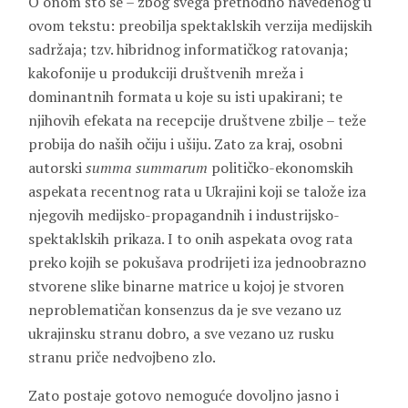
O onom što se – zbog svega prethodno navedenog u
ovom tekstu: preobilja spektaklskih verzija medijskih
sadržaja; tzv. hibridnog informatičkog ratovanja;
kakofonije u produkciji društvenih mreža i
dominantnih formata u koje su isti upakirani; te
njihovih efekata na recepcije društvene zbilje – teže
probija do naših očiju i ušiju. Zato za kraj, osobni
autorski
summa summarum
političko-ekonomskih
aspekata recentnog rata u Ukrajini koji se talože iza
njegovih medijsko-propagandnih i industrijsko-
spektaklskih prikaza. I to onih aspekata ovog rata
preko kojih se pokušava prodrijeti iza jednoobrazno
stvorene slike binarne matrice u kojoj je stvoren
neproblematičan konsenzus da je sve vezano uz
ukrajinsku stranu dobro, a sve vezano uz rusku
stranu priče nedvojbeno zlo.
Zato postaje gotovo nemoguće dovoljno jasno i