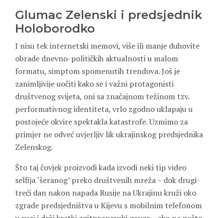
Glumac Zelenski i predsjednik
Holoborodko
I nisu tek internetski memovi, više ili manje duhovite
obrade dnevno-političkih aktualnosti u malom
formatu, simptom spomenutih trendova. Još je
zanimljivije uočiti kako se i važni protagonisti
društvenog svijeta, oni sa značajnom težinom tzv.
performativnog identiteta, vrlo zgodno uklapaju u
postojeće okvire spektakla katastrofe. Uzmimo za
primjer ne odveć uvjerljiv lik ukrajinskog predsjednika
Zelenskog.
Što taj čovjek proizvodi kada izvodi neki tip video
selfija ‘šeranog’ preko društvenih mreža – dok drugi-
treći dan nakon napada Rusije na Ukrajinu kruži oko
zgrade predsjedništva u Kijevu s mobilnim telefonom