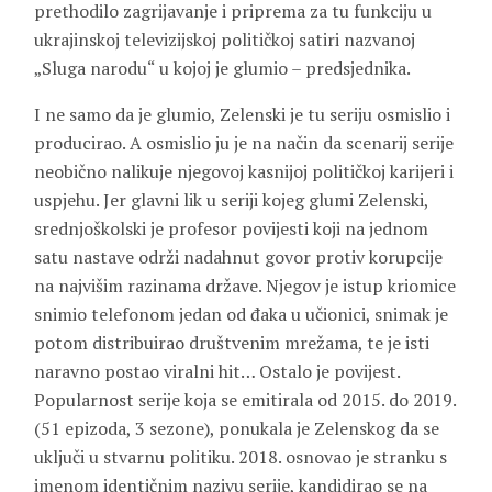
prethodilo zagrijavanje i priprema za tu funkciju u
ukrajinskoj televizijskoj političkoj satiri nazvanoj
„Sluga narodu“ u kojoj je glumio – predsjednika.
I ne samo da je glumio, Zelenski je tu seriju osmislio i
producirao. A osmislio ju je na način da scenarij serije
neobično nalikuje njegovoj kasnijoj političkoj karijeri i
uspjehu. Jer glavni lik u seriji kojeg glumi Zelenski,
srednjoškolski je profesor povijesti koji na jednom
satu nastave održi nadahnut govor protiv korupcije
na najvišim razinama države. Njegov je istup kriomice
snimio telefonom jedan od đaka u učionici, snimak je
potom distribuirao društvenim mrežama, te je isti
naravno postao viralni hit… Ostalo je povijest.
Popularnost serije koja se emitirala od 2015. do 2019.
(51 epizoda, 3 sezone), ponukala je Zelenskog da se
uključi u stvarnu politiku. 2018. osnovao je stranku s
imenom identičnim nazivu serije, kandidirao se na