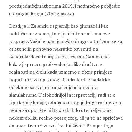
predsjedničkim izborima 2019. i nadmoćno pobijedio
u drugom krugu (70% glasova).
E sad, je li Zelenski uspješniji kao glumac ili kao
političar ne znamo, to nije ni bitno za temu ove
rasprave. Važnije nam je nešto drugo, a tu ćemo se za
asistenciju ponovno nakratko osvrnuti na
Baudrillardovu teorijsku ostavštinu. Zanima nas
kakav je proces proizvođenja slike društvene
realnosti na djelu kada uzmemo u obzir primjere
poput upravo opisanog. Baudrillard je nadaleko
odjeknuo sa svojim tumačenjem koncepta
simulakruma. U slobodnijoj interpretaciji, radi se o
tipu kopije kopije, odnosno o kopiji druge razine koja
nema za uporište ništa što bi bilo utemeljeno na
nekom obliku realno postojećeg, ali ju to ne sprječava
da operativno živi svoj ‘realni život’. Primjer toga