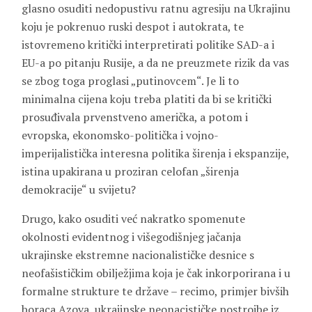
glasno osuditi nedopustivu ratnu agresiju na Ukrajinu
koju je pokrenuo ruski despot i autokrata, te
istovremeno kritički interpretirati politike SAD-a i
EU-a po pitanju Rusije, a da ne preuzmete rizik da vas
se zbog toga proglasi „putinovcem“. Je li to
minimalna cijena koju treba platiti da bi se kritički
prosuđivala prvenstveno američka, a potom i
evropska, ekonomsko-politička i vojno-
imperijalistička interesna politika širenja i ekspanzije,
istina upakirana u proziran celofan „širenja
demokracije“ u svijetu?
Drugo, kako osuditi već nakratko spomenute
okolnosti evidentnog i višegodišnjeg jačanja
ukrajinske ekstremne nacionalističke desnice s
neofašističkim obilježjima koja je čak inkorporirana i u
formalne strukture te države – recimo, primjer bivših
boraca Azova, ukrajinske neonacističke postrojbe iz