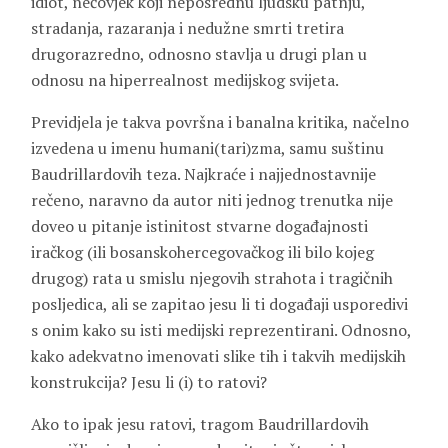
idiot, nečovjek koji neposrednu ljudsku patnju,
stradanja, razaranja i nedužne smrti tretira
drugorazredno, odnosno stavlja u drugi plan u
odnosu na hiperrealnost medijskog svijeta.
Previdjela je takva površna i banalna kritika, načelno
izvedena u imenu humani(tari)zma, samu suštinu
Baudrillardovih teza. Najkraće i najjednostavnije
rečeno, naravno da autor niti jednog trenutka nije
doveo u pitanje istinitost stvarne događajnosti
iračkog (ili bosanskohercegovačkog ili bilo kojeg
drugog) rata u smislu njegovih strahota i tragičnih
posljedica, ali se zapitao jesu li ti događaji usporedivi
s onim kako su isti medijski reprezentirani. Odnosno,
kako adekvatno imenovati slike tih i takvih medijskih
konstrukcija? Jesu li (i) to ratovi?
Ako to ipak jesu ratovi, tragom Baudrillardovih