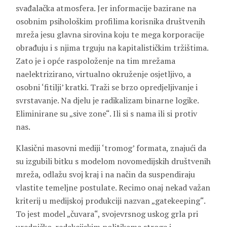
svađalačka atmosfera. Jer informacije bazirane na
osobnim psihološkim profilima korisnika društvenih
mreža jesu glavna sirovina koju te mega korporacije
obrađuju i s njima trguju na kapitalističkim tržištima.
Zato je i opće raspoloženje na tim mrežama
naelektrizirano, virtualno okruženje osjetljivo, a
osobni ‘fitilji’ kratki. Traži se brzo opredjeljivanje i
svrstavanje. Na djelu je radikalizam binarne logike.
Eliminirane su „sive zone“. Ili si s nama ili si protiv
nas.
Klasični masovni mediji ‘tromog’ formata, znajući da
su izgubili bitku s modelom novomedijskih društvenih
mreža, odlažu svoj kraj i na način da suspendiraju
vlastite temeljne postulate. Recimo onaj nekad važan
kriterij u medijskoj produkciji nazvan „gatekeeping“.
To jest model „čuvara“, svojevrsnog uskog grla pri