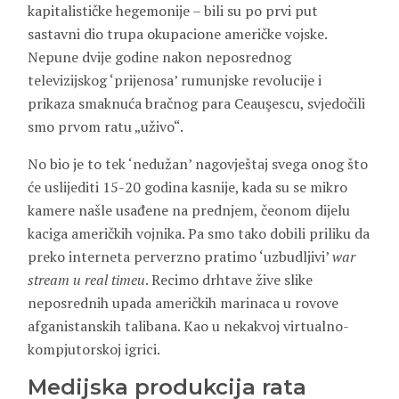
kapitalističke hegemonije – bili su po prvi put
sastavni dio trupa okupacione američke vojske.
Nepune dvije godine nakon neposrednog
televizijskog ‘prijenosa’ rumunjske revolucije i
prikaza smaknuća bračnog para Ceauşescu, svjedočili
smo prvom ratu „uživo“.
No bio je to tek ‘nedužan’ nagovještaj svega onog što
će uslijediti 15-20 godina kasnije, kada su se mikro
kamere našle usađene na prednjem, čeonom dijelu
kaciga američkih vojnika. Pa smo tako dobili priliku da
preko interneta perverzno pratimo ‘uzbudljivi’
war
stream u real timeu
. Recimo drhtave žive slike
neposrednih upada američkih marinaca u rovove
afganistanskih talibana. Kao u nekakvoj virtualno-
kompjutorskoj igrici.
Medijska produkcija rata