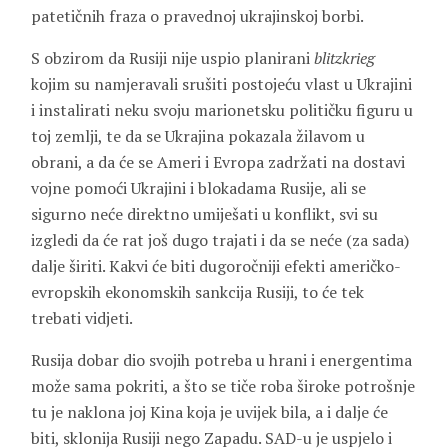
patetičnih fraza o pravednoj ukrajinskoj borbi.
S obzirom da Rusiji nije uspio planirani
blitzkrieg
kojim su namjeravali srušiti postojeću vlast u Ukrajini
i instalirati neku svoju marionetsku političku figuru u
toj zemlji, te da se Ukrajina pokazala žilavom u
obrani, a da će se Ameri i Evropa zadržati na dostavi
vojne pomoći Ukrajini i blokadama Rusije, ali se
sigurno neće direktno umiješati u konflikt, svi su
izgledi da će rat još dugo trajati i da se neće (za sada)
dalje širiti. Kakvi će biti dugoročniji efekti američko-
evropskih ekonomskih sankcija Rusiji, to će tek
trebati vidjeti.
Rusija dobar dio svojih potreba u hrani i energentima
može sama pokriti, a što se tiče roba široke potrošnje
tu je naklona joj Kina koja je uvijek bila, a i dalje će
biti, sklonija Rusiji nego Zapadu. SAD-u je uspjelo i