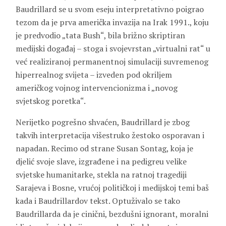
Baudrillard se u svom eseju interpretativno poigrao
tezom da je prva američka invazija na Irak 1991., koju
je predvodio „tata Bush“, bila brižno skriptiran
medijski događaj – stoga i svojevrstan „virtualni rat“ u
već realiziranoj permanentnoj simulaciji suvremenog
hiperrealnog svijeta – izveden pod okriljem
američkog vojnog intervencionizma i „novog
svjetskog poretka“.
Nerijetko pogrešno shvaćen, Baudrillard je zbog
takvih interpretacija višestruko žestoko osporavan i
napadan. Recimo od strane Susan Sontag, koja je
djelić svoje slave, izgrađene i na pedigreu velike
svjetske humanitarke, stekla na ratnoj tragediji
Sarajeva i Bosne, vrućoj političkoj i medijskoj temi baš
kada i Baudrillardov tekst. Optuživalo se tako
Baudrillarda da je cinični, bezdušni ignorant, moralni