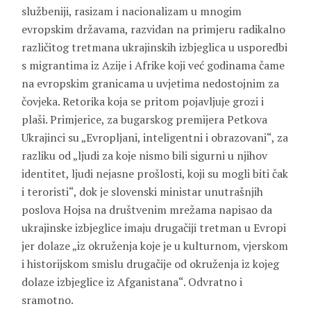
službeniji, rasizam i nacionalizam u mnogim
evropskim državama, razvidan na primjeru radikalno
različitog tretmana ukrajinskih izbjeglica u usporedbi
s migrantima iz Azije i Afrike koji već godinama čame
na evropskim granicama u uvjetima nedostojnim za
čovjeka. Retorika koja se pritom pojavljuje grozi i
plaši. Primjerice, za bugarskog premijera Petkova
Ukrajinci su „Evropljani, inteligentni i obrazovani“, za
razliku od „ljudi za koje nismo bili sigurni u njihov
identitet, ljudi nejasne prošlosti, koji su mogli biti čak
i teroristi“, dok je slovenski ministar unutrašnjih
poslova Hojsa na društvenim mrežama napisao da
ukrajinske izbjeglice imaju drugačiji tretman u Evropi
jer dolaze „iz okruženja koje je u kulturnom, vjerskom
i historijskom smislu drugačije od okruženja iz kojeg
dolaze izbjeglice iz Afganistana“. Odvratno i
sramotno.