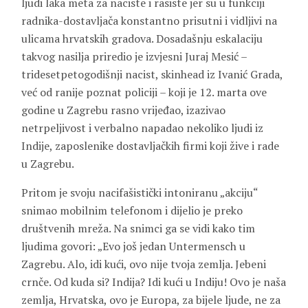
ljudi laka meta za naciste i rasiste jer su u funkciji
radnika-dostavljača konstantno prisutni i vidljivi na
ulicama hrvatskih gradova. Dosadašnju eskalaciju
takvog nasilja priredio je izvjesni Juraj Mesić –
tridesetpetogodišnji nacist, skinhead iz Ivanić Grada,
već od ranije poznat policiji – koji je 12. marta ove
godine u Zagrebu rasno vrijeđao, izazivao
netrpeljivost i verbalno napadao nekoliko ljudi iz
Indije, zaposlenike dostavljačkih firmi koji žive i rade
u Zagrebu.
Pritom je svoju nacifašistički intoniranu „akciju“
snimao mobilnim telefonom i dijelio je preko
društvenih mreža. Na snimci ga se vidi kako tim
ljudima govori: „Evo još jedan Untermensch u
Zagrebu. Alo, idi kući, ovo nije tvoja zemlja. Jebeni
crnče. Od kuda si? Indija? Idi kući u Indiju! Ovo je naša
zemlja, Hrvatska, ovo je Europa, za bijele ljude, ne za