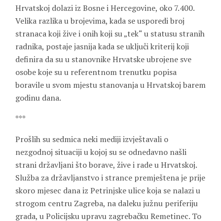
Hrvatskoj dolazi iz Bosne i Hercegovine, oko 7.400.
Velika razlika u brojevima, kada se usporedi broj
stranaca koji žive i onih koji su „tek“ u statusu stranih
radnika, postaje jasnija kada se uključi kriterij koji
definira da su u stanovnike Hrvatske ubrojene sve
osobe koje su u referentnom trenutku popisa
boravile u svom mjestu stanovanja u Hrvatskoj barem
godinu dana.
***
Prošlih su sedmica neki mediji izvještavali o
nezgodnoj situaciji u kojoj su se odnedavno našli
strani državljani što borave, žive i rade u Hrvatskoj.
Služba za državljanstvo i strance premještena je prije
skoro mjesec dana iz Petrinjske ulice koja se nalazi u
strogom centru Zagreba, na daleku južnu periferiju
grada, u Policijsku upravu zagrebačku Remetinec. To