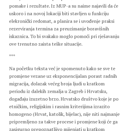
pomake i rezultate. Iz MUP-a su naime najavili da će
uskoro i na novoj lokaciji biti stavljen u funkciju
elekronički redomat, a planira se i uvođenje praksi
rezerviranja termina za preuzimanje boravišnih
iskaznica. To bi svakako moglo pomoći pri rješavanju
ove trenutno zaista teške situacije.
***
Na početku teksta već je spomenuto kako se sve te
promjene vezane uz eksponencijalan porast radnih
migracija, dolazak većeg broja ljudi u kratkom
periodu iz dalekih zemalja u Zagreb i Hrvatsku,
događaju izuzetno brzo. Hrvatsko društvo koje je po
etničkim, religijskim i rasnim kriterijima izrazito
homogeno (Hrvat, katolik, bijelac), nije niti najmanje
pripremljeno za takve procese i promjene koji će ga
zasigurno prepoznatljivo mijenjati u kratkom