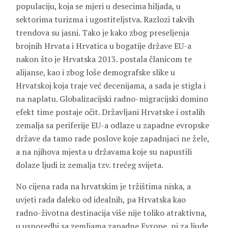
populaciju, koja se mjeri u desecima hiljada, u
sektorima turizma i ugostiteljstva. Razlozi takvih
trendova su jasni. Tako je kako zbog preseljenja
brojnih Hrvata i Hrvatica u bogatije države EU-a
nakon što je Hrvatska 2013. postala članicom te
alijanse, kao i zbog loše demografske slike u
Hrvatskoj koja traje već decenijama, a sada je stigla i
na naplatu. Globalizacijski radno-migracijski domino
efekt time postaje očit. Državljani Hrvatske i ostalih
zemalja sa periferije EU-a odlaze u zapadne evropske
države da tamo rade poslove koje zapadnjaci ne žele,
a na njihova mjesta u državama koje su napustili
dolaze ljudi iz zemalja tzv. trećeg svijeta.
No cijena rada na hrvatskim je tržištima niska, a
uvjeti rada daleko od idealnih, pa Hrvatska kao
radno-životna destinacija više nije toliko atraktivna,
u usporedbi sa zemljama zapadne Evrope, ni za ljude