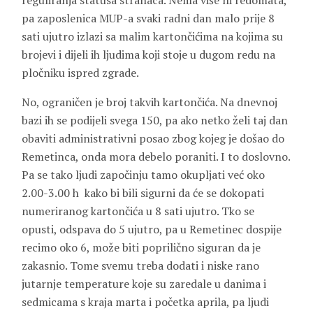
reguliranja statusa stranaca. Nema više ni redomata,
pa zaposlenica MUP-a svaki radni dan malo prije 8
sati ujutro izlazi sa malim kartončićima na kojima su
brojevi i dijeli ih ljudima koji stoje u dugom redu na
pločniku ispred zgrade.
No, ograničen je broj takvih kartončića. Na dnevnoj
bazi ih se podijeli svega 150, pa ako netko želi taj dan
obaviti administrativni posao zbog kojeg je došao do
Remetinca, onda mora debelo poraniti. I to doslovno.
Pa se tako ljudi započinju tamo okupljati već oko
2.00-3.00 h kako bi bili sigurni da će se dokopati
numeriranog kartončića u 8 sati ujutro. Tko se
opusti, odspava do 5 ujutro, pa u Remetinec dospije
recimo oko 6, može biti poprilično siguran da je
zakasnio. Tome svemu treba dodati i niske rano
jutarnje temperature koje su zaredale u danima i
sedmicama s kraja marta i početka aprila, pa ljudi