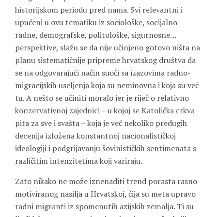
historijskom periodu pred nama. Svi relevantni i
upućeni u ovu tematiku iz sociološke, socijalno-
radne, demografske, politološke, sigurnosne…
perspektive, slažu se da nije učinjeno gotovo ništa na
planu sistematičnije pripreme hrvatskog društva da
se na odgovarajući način suoči sa izazovima radno-
migracijskih useljenja koja su neminovna i koja su već
tu. A nešto se učiniti moralo jer je riječ o relativno
konzervativnoj zajednici – u kojoj se Katolička crkva
pita za sve i svašta – koja je već nekoliko predugih
decenija izložena konstantnoj nacionalističkoj
ideologiji i podgrijavanju šovinističkih sentimenata s
različitim intenzitetima koji variraju.
Zato nikako ne može iznenaditi trend porasta rasno
motiviranog nasilja u Hrvatskoj, čija su meta upravo
radni migranti iz spomenutih azijskih zemalja. Ti su