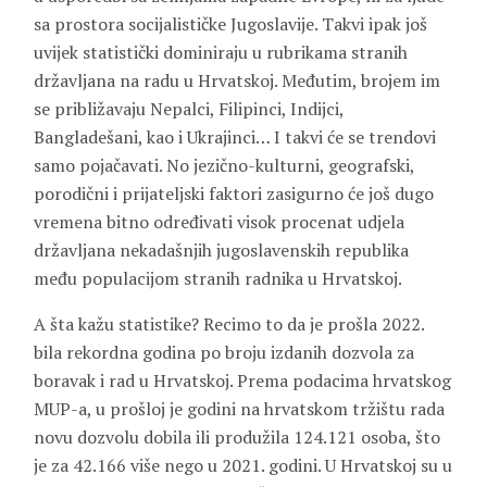
sa prostora socijalističke Jugoslavije. Takvi ipak još
uvijek statistički dominiraju u rubrikama stranih
državljana na radu u Hrvatskoj. Međutim, brojem im
se približavaju Nepalci, Filipinci, Indijci,
Bangladešani, kao i Ukrajinci… I takvi će se trendovi
samo pojačavati. No jezično-kulturni, geografski,
porodični i prijateljski faktori zasigurno će još dugo
vremena bitno određivati visok procenat udjela
državljana nekadašnjih jugoslavenskih republika
među populacijom stranih radnika u Hrvatskoj.
A šta kažu statistike? Recimo to da je prošla 2022.
bila rekordna godina po broju izdanih dozvola za
boravak i rad u Hrvatskoj. Prema podacima hrvatskog
MUP-a, u prošloj je godini na hrvatskom tržištu rada
novu dozvolu dobila ili produžila 124.121 osoba, što
je za 42.166 više nego u 2021. godini. U Hrvatskoj su u