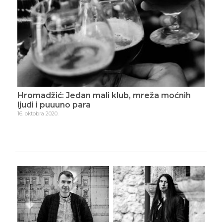
Hromadžić: Jedan mali klub, mreža moćnih
Hro
ljudi i puuuno para
2. n
16. oktobra 2020.