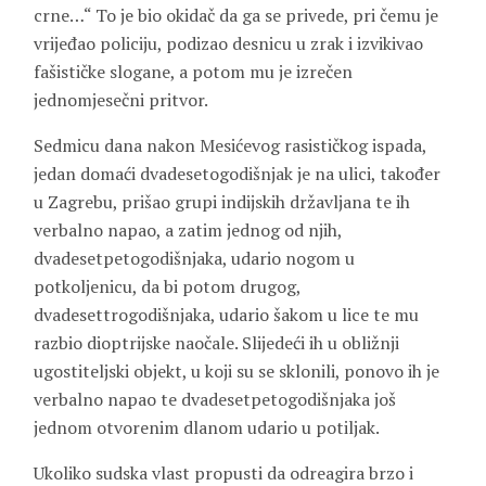
crne…“ To je bio okidač da ga se privede, pri čemu je
vrijeđao policiju, podizao desnicu u zrak i izvikivao
fašističke slogane, a potom mu je izrečen
jednomjesečni pritvor.
Sedmicu dana nakon Mesićevog rasističkog ispada,
jedan domaći dvadesetogodišnjak je na ulici, također
u Zagrebu, prišao grupi indijskih državljana te ih
verbalno napao, a zatim jednog od njih,
dvadesetpetogodišnjaka, udario nogom u
potkoljenicu, da bi potom drugog,
dvadesettrogodišnjaka, udario šakom u lice te mu
razbio dioptrijske naočale. Slijedeći ih u obližnji
ugostiteljski objekt, u koji su se sklonili, ponovo ih je
verbalno napao te dvadesetpetogodišnjaka još
jednom otvorenim dlanom udario u potiljak.
Ukoliko sudska vlast propusti da odreagira brzo i