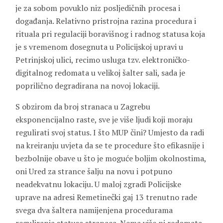
je za sobom povuklo niz posljedičnih procesa i
događanja. Relativno pristrojna razina procedura i
rituala pri regulaciji boravišnog i radnog statusa koja
je s vremenom dosegnuta u Policijskoj upravi u
Petrinjskoj ulici, recimo usluga tzv. elektroničko-
digitalnog redomata u velikoj šalter sali, sada je
poprilično degradirana na novoj lokaciji.
S obzirom da broj stranaca u Zagrebu
eksponencijalno raste, sve je više ljudi koji moraju
regulirati svoj status. I što MUP čini? Umjesto da radi
na kreiranju uvjeta da se te procedure što efikasnije i
bezbolnije obave u što je moguće boljim okolnostima,
oni Ured za strance šalju na novu i potpuno
neadekvatnu lokaciju. U maloj zgradi Policijske
uprave na adresi Remetinečki gaj 13 trenutno rade
svega dva šaltera namijenjena procedurama