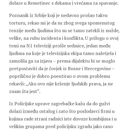
dolaze u Remetinec s dekama i vrećama za spavanje.
Poznanik iz Srbije koji je nedavno prošao takvu
torturu, rekao mi je da su zbog svega spomenutog
tenzije među ljudima što su se tamo zatekli iz nužde,
velike, na rubu incidenta i konflikta. U prilogu o ovoj
temi na N1 televiziji prošle sedmice, jedan među
ljudima na koje je televizijska ekipa tamo naletjela i
zamolila ga za izjavu – prema dijalektu bi se moglo
pretpostaviti da je čovjek iz Bosne i Hercegovine –
poprilično je dobro poentirao o ovom problemu
rekavši: „Ako ovo nije kršenje ljudskih prava, ja ne
znam šta jest“.
Iz Policijske uprave zagrebačke kažu da do gužvi
dolazi između ostalog i zato što poslodavci firmi u
kojima rade strani radnici iste dovoze kombijima i u
velikim grupama pred policijsku zgradu jako rano