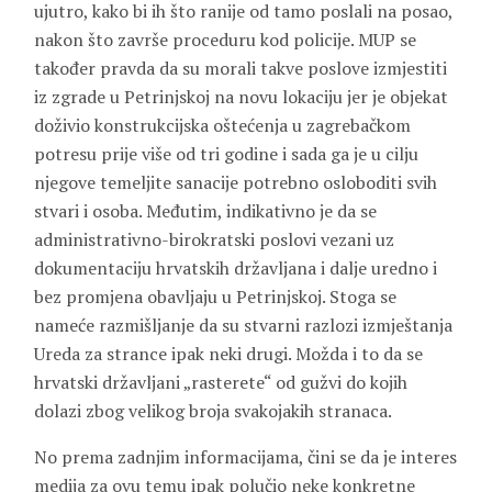
ujutro, kako bi ih što ranije od tamo poslali na posao,
nakon što završe proceduru kod policije. MUP se
također pravda da su morali takve poslove izmjestiti
iz zgrade u Petrinjskoj na novu lokaciju jer je objekat
doživio konstrukcijska oštećenja u zagrebačkom
potresu prije više od tri godine i sada ga je u cilju
njegove temeljite sanacije potrebno osloboditi svih
stvari i osoba. Međutim, indikativno je da se
administrativno-birokratski poslovi vezani uz
dokumentaciju hrvatskih državljana i dalje uredno i
bez promjena obavljaju u Petrinjskoj. Stoga se
nameće razmišljanje da su stvarni razlozi izmještanja
Ureda za strance ipak neki drugi. Možda i to da se
hrvatski državljani „rasterete“ od gužvi do kojih
dolazi zbog velikog broja svakojakih stranaca.
No prema zadnjim informacijama, čini se da je interes
medija za ovu temu ipak polučio neke konkretne