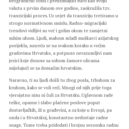
bezgraničnu zonu i preuzimajući euro kao svoju
valutu s prvim danom ove godine, zaokružila tzv.
tranzicijski proces. Uz uvjet da tranziciju tretiramo u
strogo normativnom smislu. Radno-migracijski
trendovi vidljivi su već i golim okom te zamjetni
suhim uhom. Ljudi, mahom mlađi muškarci azijatskog
porijekla, susreću se na svakom koraku u većim
gradovima Hrvatske, a potpuno nerazumljivi nam
jezici koje donose sa sobom žamore ulicama
miješajući se sa domaćim hrvatskim.
Naravno, ti su ljudi došli tu zbog posla, trbuhom za
kruhom, kako se voli reći. Mnogi od njih prije toga
vjerojatno nisu ni čuli za Hrvatsku. Uglavnom rade
teške, opasne i slabo plaćene poslove poput
dostavljačkih, ili u građevini, a za koje u Evropi, pa
onda i u Hrvatskoj, konstantno nedostaje radne
snage. Tome treba pridodati i brojnu sezonsku radnu