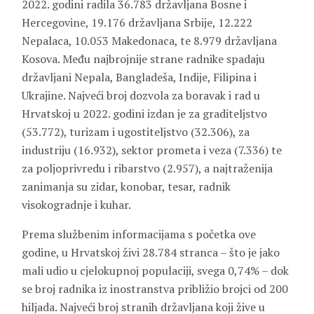
2022. godini radila 36.783 državljana Bosne i
Hercegovine, 19.176 državljana Srbije, 12.222
Nepalaca, 10.053 Makedonaca, te 8.979 državljana
Kosova. Među najbrojnije strane radnike spadaju
državljani Nepala, Bangladeša, Indije, Filipina i
Ukrajine. Najveći broj dozvola za boravak i rad u
Hrvatskoj u 2022. godini izdan je za graditeljstvo
(53.772), turizam i ugostiteljstvo (32.306), za
industriju (16.932), sektor prometa i veza (7.336) te
za poljoprivredu i ribarstvo (2.957), a najtraženija
zanimanja su zidar, konobar, tesar, radnik
visokogradnje i kuhar.
Prema službenim informacijama s početka ove
godine, u Hrvatskoj živi 28.784 stranca – što je jako
mali udio u cjelokupnoj populaciji, svega 0,74% – dok
se broj radnika iz inostranstva približio brojci od 200
hiljada. Najveći broj stranih državljana koji žive u