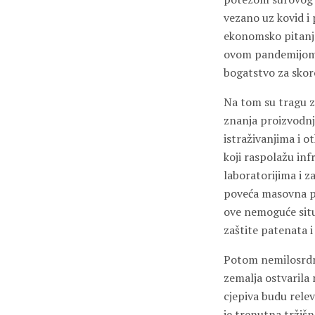
vezano uz kovid i
ekonomsko pitanje
ovom pandemijom. 
bogatstvo za skor
Na tom su tragu za
znanja proizvodnje 
istraživanjima i 
koji raspolažu inf
laboratorijima i 
poveća masovna pro
ove nemoguće situa
zaštite patenata 
Potom nemilosrdne
zemalja ostvarila
cjepiva budu relev
je trenutna tržišn