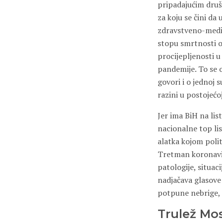
pripadajućim druš
za koju se čini da 
zdravstveno-medici
stopu smrtnosti o
procijepljenosti u
pandemije. To se o
govori i o jednoj 
razini u postojećo
Jer ima BiH na lis
nacionalne top list
alatka kojom polit
Tretman koronavir
patologije, situaci
nadjačava glasove 
potpune nebrige, n
Trulež Mo