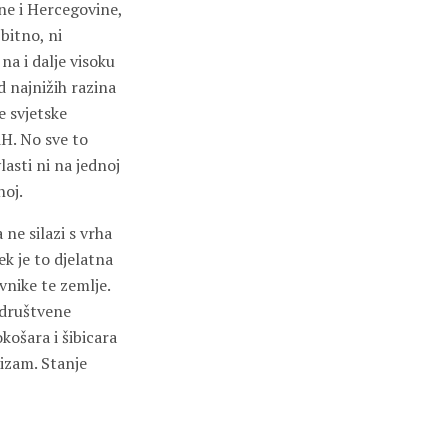
ne i Hercegovine,
 bitno, ni
na i dalje visoku
 najnižih razina
e svjetske
iH. No sve to
lasti ni na jednoj
noj.
 ne silazi s vrha
jek je to djelatna
vnike te zemlje.
 društvene
okošara i šibicara
tizam. Stanje