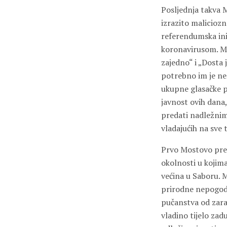
Posljednja takva 
izrazito maliciozn
referendumska inic
koronavirusom. Mo
zajedno“ i „Dosta 
potrebno im je ne
ukupne glasačke p
javnost ovih dana,
predati nadležnim 
vladajućih na sve 
Prvo Mostovo pred
okolnosti u kojim
većina u Saboru. 
prirodne nepogode“
pučanstva od zaraz
vladino tijelo zad