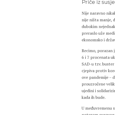
Priče iz susj
Nije naravno nikak
nije ništa manje,
dubokim nejednako
preraslo uže medi
ekonomsko i držav
Recimo, porazan j
6 i 7 procenata 
SAD-u tzv. buster 
cjepiva protiv kor
ove pandemije – d
prouzročene velik
ujedini i solidar
kada ih bude.
U međuvremenu su 
potezom surovog re