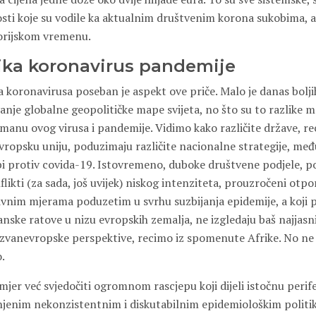
sti koje su vodile ka aktualnim društvenim korona sukobima, a
orijskom vremenu.
tika koronavirus pandemije
a koronavirusa poseban je aspekt ove priče. Malo je danas bolji
avanje globalne geopolitičke mape svijeta, no što su to razlike
etmanu ovog virusa i pandemije. Vidimo kako različite države, 
vropsku uniju, poduzimaju različite nacionalne strategije, me
bi protiv covida-19. Istovremeno, duboke društvene podjele, po
flikti (za sada, još uvijek) niskog intenziteta, prouzročeni ot
tivnim mjerama poduzetim u svrhu suzbijanja epidemije, a koji p
nske ratove u nizu evropskih zemalja, ne izgledaju baš najjasni
 izvanevropske perspektive, recimo iz spomenute Afrike. No ne 
o.
mjer već svjedočiti ogromnom rascjepu koji dijeli istočnu perif
 njenim nekonzistentnim i diskutabilnim epidemiološkim politi