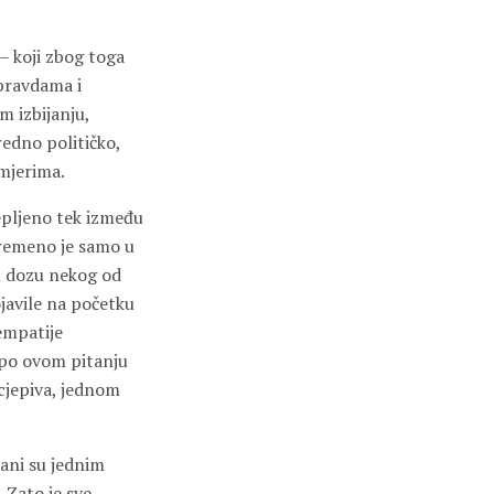
– koji zbog toga
epravdama i
 izbijanju,
edno političko,
mjerima.
epljeno tek između
remeno je samo u
vu dozu nekog od
ojavile na početku
empatije
 po ovom pitanju
 cjepiva, jednom
ani su jednim
 Zato je sve