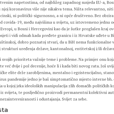
tvenim napetostima, od najbližeg zapadnog susjeda EU-a, Bos
u njoj koronavirus više nije nikakva tema. Ništa relevantno, niti
nski, ni politički-sigurnosno, a ni opće društveno. Bez obzira 
d covida-19, među najvišima u svijetu, uz istovremeno jednu od
 Evropi, u Bosni i Hercegovini kao da je šutke proglašen kraj ov
sjeti i vidi odmah kada pređete granicu i iz Hrvatske uđete u B
suštinskoj, dobro poznatoj stvari, da u BiH nema funkcionalne v
j strukturi uređenja države, kantonalnoj, entitetskoj i/ili držav
ti svojih prioriteta važnije teme i probleme. Na primjer onu koja
e već dvije i pol decenije, hoće li i kada biti novog rata. Još uvi
ičke elite drže zarobljenima, mentalno i egzistencijalno, stano
us pandemije jedno je baš simptomatično mjesto interne bh.
ja u kojoj jeka ideoloških manipulacija zlih domaćih političkih k
iz svijeta, te posljedično proizvodi permanentni kolektivni au
ezainteresiranosti i odustajanja. Svijet za sebe.
sta