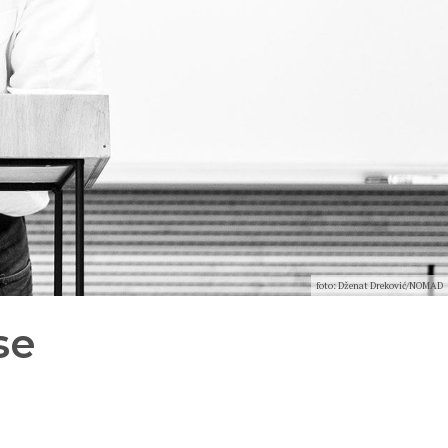
foto: Dženat Dreković/NOMAD
se