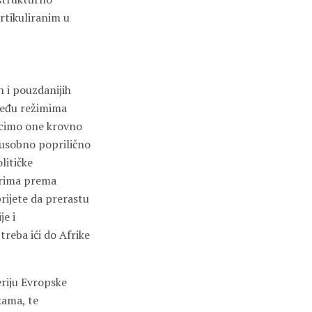
rtikuliranim u
h i pouzdanijih
 među režimima
recimo one krovno
đusobno poprilično
litičke
porima prema
rijete da prerastu
je i
treba ići do Afrike
eriju Evropske
kama, te