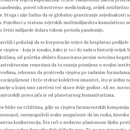
 pandemiju, pored zdravstveno-medicinskog, uvijek neizbježno i
. Stoga i nije čudno da se globalno generiranje nejednakosti s
Pojedinci u statusu svjetskih multimilijardera kumulativno su
o četiri milijarde dolara tokom perioda pandemije.
vršili i pokušaji da se korporacije uvjeri da besplatno podijele
cjepiva – koja je ionako, kako je to i do sada u historiji uvijek b
otkrićima, od početka obilato financirana javnim novcima bogat
rastrukturnim resursima da ta znanja primijene u svojim instit
zavodima, odnosno da proizvedu cjepiva po zadanim formulama.
cijepljenost i brže stekne kolektivni imunitet, što je jedini n
cije u kojoj smo zatečeni već skoro dvije godine. Ali ne, surov
i autorskih prava jača je od planetarnog humanitarizma.
 bitke na tržištima, gdje su cjepiva farmaceutskih kompanija
 monopol, onemogućivši svaku mogućnost da im ruska, kineska 
antna konkurencija. Šta reći o nedavno plasiranom lijeku proti
a cijena jedne doze oko dvije hiljade eura. To su sve sistemske,