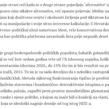
tanje stvari reći kada se s druge strane pojavljuju ‘alternative
zapravo nisu nikakve alternative, već opasne prijetnje. Mislim
šljam koji društvene uvjete i okolnosti življenja pod diktatom k
ti za manipulacije i svoje sitno interesne kalkulacije. U Hrvats
uštveno-političkoj ulozi nametnuo Most, vrlo konzervativna des
a kao politička platforma nezavisnih lista prije nepunih deset
 je grupi beskrupuloznih političkih populista, bahatih galamdži
oji se već šest-sedam godina vrte od 7% izbornog uspjeha, koliko
mentarnim izborima 2020., do 13% što im je bio rezultat na p
u izašli, 2015. To im je za sada dovoljno da s nekoliko zastupn
lanički klub. Metoda njihovog funkcioniranja tipično je predvid
ljučivim stavovima i bombastično-destruktivnim istupima u p
medijsku pažnju, zagaditi javni prostor moralističkim glumata
tranke i njene politike, s kojom su inače bili u koaliciji na vlasti
 koja se ideološki naginje desnije od tog istog HDZ-a.