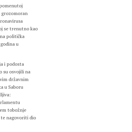
’ spomenutoj
 na grozomoran
oronavirusa
koj se trenutno kao
na politička
 godina u
ja i podosta
 su osvojili na
rvim državnim
ika u Saboru
ljiva:
arlamentu
njem tobožnje
, te nagovoriti dio