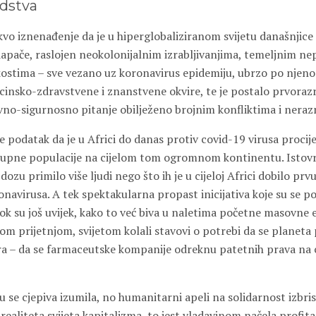
edstva
vo iznenađenje da je u hiperglobaliziranom svijetu današnjice 
 dapače, raslojen neokolonijalnim izrabljivanjima, temeljnim n
stima – sve vezano uz koronavirus epidemiju, ubrzo po njenom
cinsko-zdravstvene i znanstvene okvire, te je postalo prvorazr
no-sigurnosno pitanje obilježeno brojnim konfliktima i neraz
e podatak da je u Africi do danas protiv covid-19 virusa procij
ukupne populacije na cijelom tom ogromnom kontinentu. Istov
dozu primilo više ljudi nego što ih je u cijeloj Africi dobilo pr
onavirusa. A tek spektakularna propast inicijativa koje su se p
ok su još uvijek, kako to već biva u naletima početne masovne 
om prijetnjom, svijetom kolali stavovi o potrebi da se planeta
izira – da se farmaceutske kompanije odreknu patetnih prava na
se cjepiva izumila, no humanitarni apeli na solidarnost izbris
aliteta svijeta kapitalizma, to jest vladavinom načela profita.