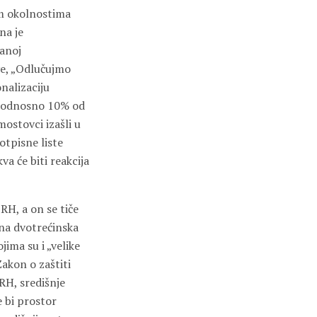
im okolnostima
na je
vanoj
ve, „Odlučujmo
nalizaciju
, odnosno 10% od
ostovci izašli u
otpisne liste
a će biti reakcija
H, a on se tiče
bna dvotrećinska
ima su i „velike
akon o zaštiti
 RH, središnje
e bi prostor