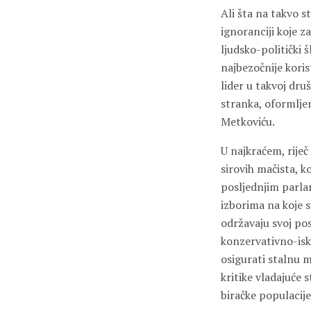
Ali šta na takvo s
ignoranciji koje 
ljudsko-politički 
najbezočnije koris
lider u takvoj dr
stranka, oformljen
Metkoviću.
U najkraćem, riječ
sirovih mačista, k
posljednjim parla
izborima na koje s
održavaju svoj pos
konzervativno-isk
osigurati stalnu 
kritike vladajuće s
biračke populacije