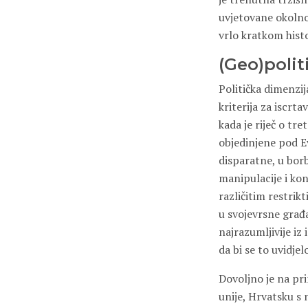
uvjetovane okolno
vrlo kratkom hist
(Geo)poli
Politička dimenzij
kriterija za iscrt
kada je riječ o tr
objedinjene pod E
disparatne, u bor
manipulacije i kon
različitim restrik
u svojevrsne građa
najrazumljivije iz
da bi se to uvidjel
Dovoljno je na pri
unije, Hrvatsku s