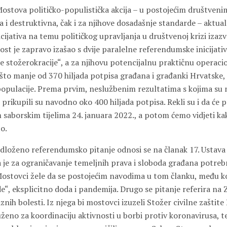
Mostova političko-populistička akcija – u postojećim društven
a i destruktivna, čak i za njihove dosadašnje standarde – aktual
ijativa na temu političkog upravljanja u društvenoj krizi izaz
st je zapravo izašao s dvije paralelne referendumske inicijati
je stožerokracije“, a za njihovu potencijalnu praktičnu operacio
što manje od 370 hiljada potpisa građana i građanki Hrvatske
opulacije. Prema prvim, neslužbenim rezultatima s kojima su m
 prikupili su navodno oko 400 hiljada potpisa. Rekli su i da će p
saborskim tijelima 24. januara 2022., a potom ćemo vidjeti kakv
to.
loženo referendumsko pitanje odnosi se na članak 17. Ustava R
a je za ograničavanje temeljnih prava i sloboda građana potre
Mostovci žele da se postojećim navodima u tom članku, među koj
, eksplicitno doda i pandemija. Drugo se pitanje referira na Z
nih bolesti. Iz njega bi mostovci izuzeli Stožer civilne zaštite
uženo za koordinaciju aktivnosti u borbi protiv koronavirusa, t