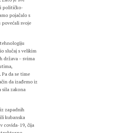
 političko-
amo pojačalo s
 povećali svoje
 tehnologiju
io slučaj s velikim
ih država – svima
utima,
 Pa da se time
ačin da izađemo iz
a sila zakona
 iz zapadnih
ili kubanska
v covida-19, čija
 strukturno