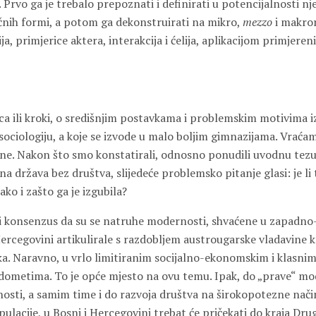
. Prvo ga je trebalo prepoznati i definirati u potencijalnosti nje
ičnih formi, a potom ga dekonstruirati na mikro,
mezzo
i makro
ja, primjerice aktera, interakcija i ćelija, aplikacijom primjeren
ica ili kroki, o središnjim postavkama i problemskim motivima iz
ociologiju, a koje se izvode u malo boljim gimnazijama. Vraća
ne. Nakon što smo konstatirali, odnosno ponudili uvodnu tezu
a država bez društva, slijedeće problemsko pitanje glasi: je li
ako i zašto ga je izgubila?
i konsenzus da su se natruhe modernosti, shvaćene u zapadno-
Hercegovini artikulirale s razdobljem austrougarske vladavine k
ka. Naravno, u vrlo limitiranim socijalno-ekonomskim i klasnim
dometima. To je opće mjesto na ovu temu. Ipak, do „prave“ mod
osti, a samim time i do razvoja društva na širokopotezne nač
opulacije, u Bosni i Hercegovini trebat će pričekati do kraja Dru