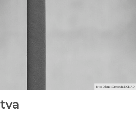
foto: Dženat Dreković/NOMAD
tva