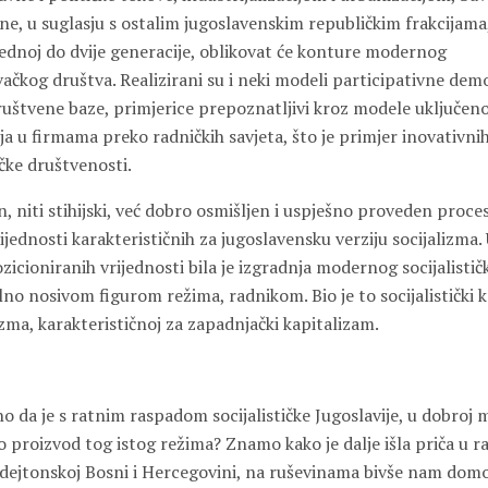
ne, u suglasju s ostalim jugoslavenskim republičkim frakcijam
jednoj do dvije generacije, oblikovat će konture modernog
čkog društva. Realizirani su i neki modeli participativne dem
ruštvene baze, primjerice prepoznatljivi kroz modele uključeno
a u firmama preko radničkih savjeta, što je primjer inovativni
ke društvenosti.
an, niti stihijski, već dobro osmišljen i uspješno proveden proces
ijednosti karakterističnih za jugoslavensku verziju socijalizma. 
zicioniranih vrijednosti bila je izgradnja modernog socijalisti
no nosivom figurom režima, radnikom. Bio je to socijalistički
izma, karakterističnoj za zapadnjački kapitalizam.
no da je s ratnim raspadom socijalističke Jugoslavije, u dobroj 
lo proizvod tog istog režima? Znamo kako je dalje išla priča u 
 dejtonskoj Bosni i Hercegovini, na ruševinama bivše nam domo