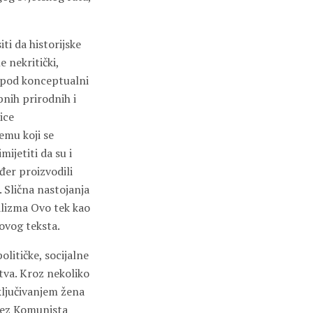
ti da historijske
 nekritički,
i pod konceptualni
bnih prirodnih i
ice
temu koji se
ijetiti da su i
ođer proizvodili
 Slična nastojanja
jalizma Ovo tek kao
ovog teksta.
litičke, socijalne
va. Kroz nekoliko
ključivanjem žena
avez Komunista