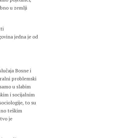
ebno u zemlji
ti
ovina jedna je od
lučaja Bosne i
tralni problemski
e samo u slabim
kim i socijalnim
ociologije, to su
lno teškim
tvo je