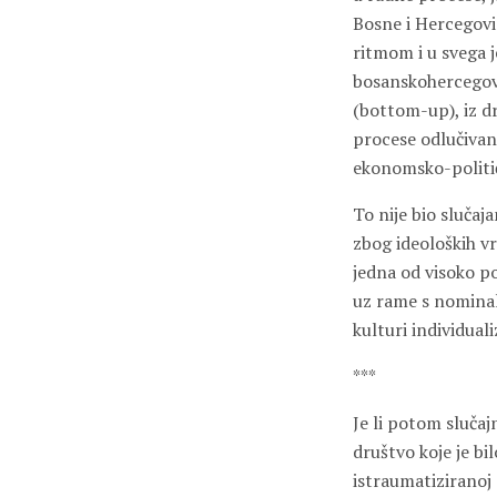
Bosne i Hercegovi
ritmom i u svega 
bosanskohercegova
(bottom-up), iz d
procese odlučivanj
ekonomsko-politič
To nije bio slučaj
zbog ideoloških vr
jedna od visoko po
uz rame s nominal
kulturi individual
***
Je li potom slučaj
društvo koje je bi
istraumatiziranoj