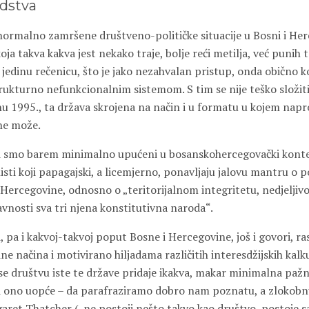
edstva
ormalno zamršene društveno-političke situacije u Bosni i Her
oja takva kakva jest nekako traje, bolje reći metilja, već punih 
jedinu rečenicu, što je jako nezahvalan pristup, onda obično k
strukturno nefunkcionalnim sistemom. S tim se nije teško složiti, 
 1995., ta država skrojena na način i u formatu u kojem napr
ne može.
ji smo barem minimalno upućeni u bosanskohercegovački kontek
isti koji papagajski, a licemjerno, ponavljaju jalovu mantru o p
Hercegovine, odnosno o „teritorijalnom integritetu, nedjeljivost
vnosti sva tri njena konstitutivna naroda“.
, pa i kakvoj-takvoj poput Bosne i Hercegovine, još i govori, ras
ne načina i motivirano hiljadama različitih interesdžijskih kalku
e društvu iste te države pridaje ikakva, makar minimalna pažnja
 li ono uopće – da parafraziramo dobro nam poznatu, a zlokob
garet Thatcher („ne postoji nešto takvo kao društvo, postoje s