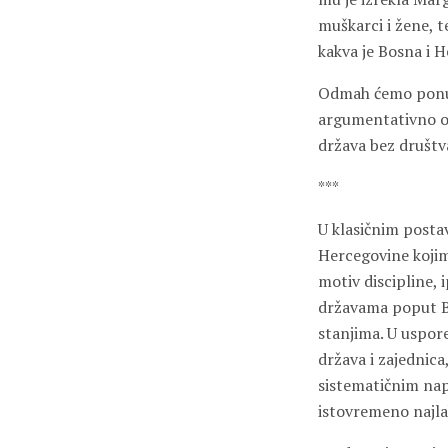
muškarci i žene, t
kakva je Bosna i 
Odmah ćemo ponudi
argumentativno ob
država bez društv
***
U klasičnim posta
Hercegovine kojim 
motiv discipline, i
državama poput Bi
stanjima. U uspor
država i zajednica
sistematičnim napo
istovremeno najlak