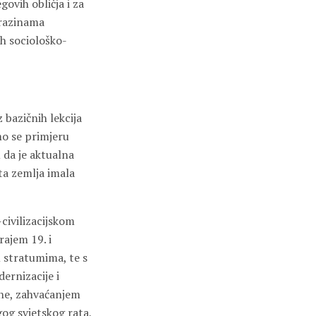
govih obličja i za
razinama
ih sociološko-
 bazičnih lekcija
mo se primjeru
 da je aktualna
 ta zemlja imala
civilizacijskom
rajem 19. i
 stratumima, te s
ernizacije i
ine, zahvaćanjem
gog svjetskog rata,