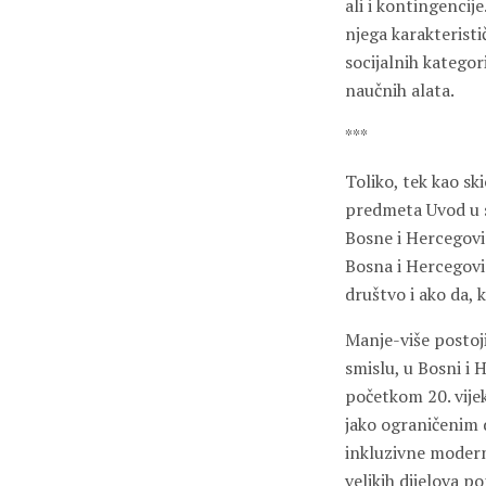
ali i kontingencije
njega karakterist
socijalnih kategori
naučnih alata.
***
Toliko, tek kao sk
predmeta Uvod u s
Bosne i Hercegovi
Bosna i Hercegovin
društvo i ako da, k
Manje-više postoj
smislu, u Bosni i 
početkom 20. vije
jako ograničenim 
inkluzivne modern
velikih dijelova p