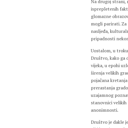
Na drugoj strani,
isprepletenih fakt
glomazne obrazovn
mogli parirati. Za
nasljeđa, kulturaln
pripadnosti neko
Uostalom, u trokut
Društvo, kako ga 
vijeka, u epohi uz
širenja velikih g
pojačana kretanja 
prerastanja grado
uzajamnog poznavan
stanovnici velikih
anonimnosti.
Društvo je dakle j