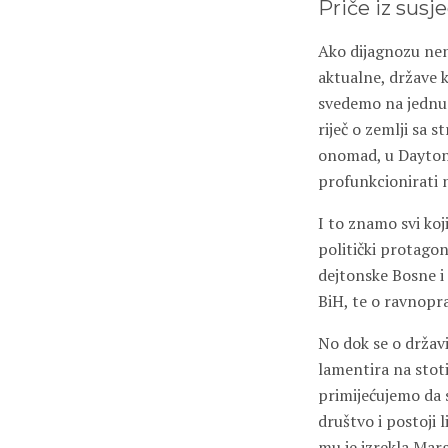
Priče iz susj
Ako dijagnozu nen
aktualne, države k
svedemo na jednu 
riječ o zemlji sa 
onomad, u Daytonu
profunkcionirati 
I to znamo svi ko
politički protagon
dejtonske Bosne i 
BiH, te o ravnopra
No dok se o državi
lamentira na stoti
primijećujemo da s
društvo i postoji
mu je izrekla Mar