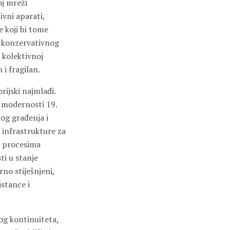
oj mreži
ivni aparati,
e koji bi tome
zi konzervativnog
o kolektivnoj
 i fragilan.
rijski najmlađi.
 modernosti 19.
nog građenja i
 infrastrukture za
im procesima
i u stanje
no stiješnjeni,
istance i
nog kontinuiteta,