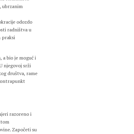
a, ubrzanim
okracije odozdo
sti radništva u
h praksi
, a bio je moguć i
U njegovoj srži
čkog društva, rame
 kontrapunkt
mjeri razoreno i
ratom
vine. Započeti su