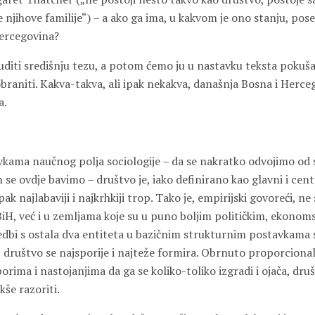
e njihove familije“) – a ako ga ima, u kakvom je ono stanju, pos
Hercegovina?
ti središnju tezu, a potom ćemo ju u nastavku teksta pokuša
raniti. Kakva-takva, ali ipak nekakva, današnja Bosna i Herceg
a.
vkama naučnog polja sociologije – da se nakratko odvojimo od s
se ovdje bavimo – društvo je, iako definirano kao glavni i cen
pak najlabaviji i najkrhkiji trop. Tako je, empirijski govoreći, n
H, već i u zemljama koje su u puno boljim političkim, ekonoms
edbi s ostala dva entiteta u bazičnim strukturnim postavkama s
, društvo se najsporije i najteže formira. Obrnuto proporciona
rima i nastojanjima da ga se koliko-toliko izgradi i ojača, druš
še razoriti.