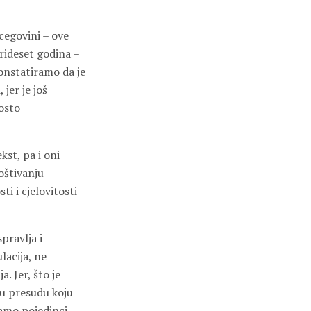
cegovini – ove
trideset godina –
onstatiramo da je
jer je još
osto
st, pa i oni
oštivanju
i i cjelovitosti
pravlja i
lacija, ne
. Jer, što je
nu presudu koju
amo pojedinci,