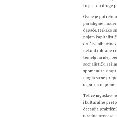
to jest do druge p
Ovdje je potrebno 
paradigme moderni
dapače. Itekako s
pojam kapitalistič
društvenih učinaka
nekontrolirane i n
temelji na ideji b
socijalistički reži
spomenute simptom
mogla su se prepoz
usputna napomena.
Tek će jugoslaven
i kulturalne pre
decenija praktičn
u radne procese, j