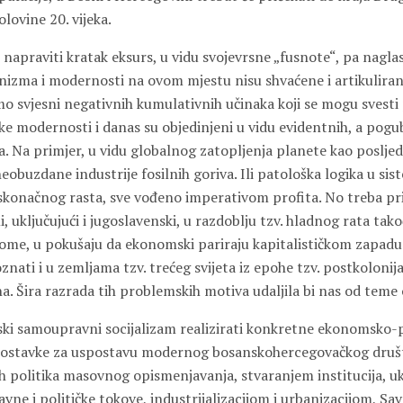
olovine 20. vijeka.
napraviti kratak eksurs, u vidu svojevrsne „fusnote“, pa naglasi
zma i modernosti na ovom mjestu nisu shvaćene i artikulirane
mo svjesni negativnih kumulativnih učinaka koji se mogu svest
ke modernosti i danas su objedinjeni u vidu evidentnih, a pogu
. Na primjer, u vidu globalnog zatopljenja planete kao posljed
eobuzdane industrije fosilnih goriva. Ili patološka logika u sis
eskonačnog rasta, sve vođeno imperativom profita. No treba prim
mi, uključujući i jugoslavenski, u razdoblju tzv. hladnog rata tak
e, u pokušaju da ekonomski pariraju kapitalističkom zapadu.
nati i u zemljama tzv. trećeg svijeta iz epohe tzv. postkoloni
 Šira razrada tih problemskih motiva udaljila bi nas od teme 
ski samoupravni socijalizam realizirati konkretne ekonomsko-po
tpostavke za uspostavu modernog bosanskohercegovačkog društ
ih politika masovnog opismenjavanja, stvaranjem institucija, u
avne i političke tokove, industrijalizacijom i urbanizacijom, S