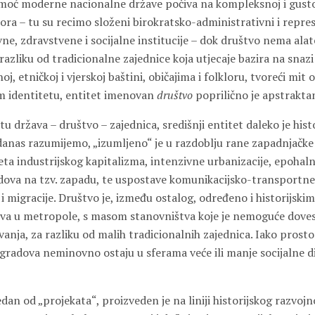
 moć moderne nacionalne države počiva na kompleksnoj i gust
ora – tu su recimo složeni birokratsko-administrativni i repres
e, zdravstvene i socijalne institucije – dok društvo nema alat
 razliku od tradicionalne zajednice koja utjecaje bazira na sna
oj, etničkoj i vjerskoj baštini, običajima i folkloru, tvoreći mit 
m identitetu, entitet imenovan
društvo
poprilično je apstraktan
u država – društvo – zajednica, središnji entitet daleko je histo
danas razumijemo, „izumljeno“ je u razdoblju rane zapadnjačke
leta industrijskog kapitalizma, intenzivne urbanizacije, epohal
radova na tzv. zapadu, te uspostave komunikacijsko-transportne
i migracije. Društvo je, između ostalog, određeno i historijsk
va u metropole, s masom stanovništva koje je nemoguće dovest
ja, za razliku od malih tradicionalnih zajednica. Iako prostor
 gradova neminovno ostaju u sferama veće ili manje socijalne d
edan od „projekata“, proizveden je na liniji historijskog razvoj