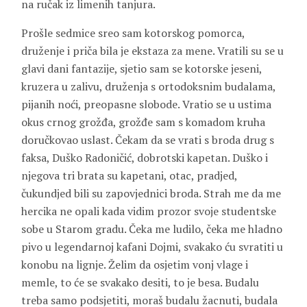
na ručak iz limenih tanjura.
Prošle sedmice sreo sam kotorskog pomorca,
druženje i priča bila je ekstaza za mene. Vratili su se u
glavi dani fantazije, sjetio sam se kotorske jeseni,
kruzera u zalivu, druženja s ortodoksnim budalama,
pijanih noći, preopasne slobode. Vratio se u ustima
okus crnog grožđa, grožđe sam s komadom kruha
doručkovao uslast. Čekam da se vrati s broda drug s
faksa, Duško Radoničić, dobrotski kapetan. Duško i
njegova tri brata su kapetani, otac, pradjed,
čukundjed bili su zapovjednici broda. Strah me da me
hercika ne opali kada vidim prozor svoje studentske
sobe u Starom gradu. Čeka me ludilo, čeka me hladno
pivo u legendarnoj kafani Dojmi, svakako ću svratiti u
konobu na lignje. Želim da osjetim vonj vlage i
memle, to će se svakako desiti, to je besa. Budalu
treba samo podsjetiti, moraš budalu žacnuti, budala