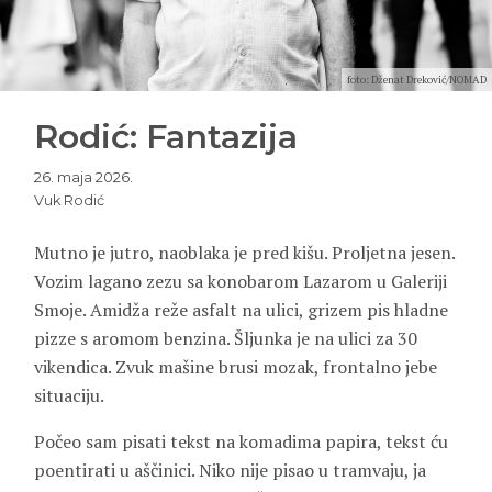
foto: Dženat Dreković/NOMAD
Rodić: Fantazija
26. maja 2026.
Vuk Rodić
Mutno je jutro, naoblaka je pred kišu. Proljetna jesen.
Vozim lagano zezu sa konobarom Lazarom u Galeriji
Smoje. Amidža reže asfalt na ulici, grizem pis hladne
pizze s aromom benzina. Šljunka je na ulici za 30
vikendica. Zvuk mašine brusi mozak, frontalno jebe
situaciju.
Počeo sam pisati tekst na komadima papira, tekst ću
poentirati u aščinici. Niko nije pisao u tramvaju, ja