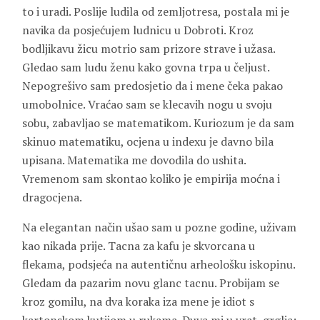
to i uradi. Poslije ludila od zemljotresa, postala mi je
navika da posjećujem ludnicu u Dobroti. Kroz
bodljikavu žicu motrio sam prizore strave i užasa.
Gledao sam ludu ženu kako govna trpa u čeljust.
Nepogrešivo sam predosjetio da i mene čeka pakao
umobolnice. Vraćao sam se klecavih nogu u svoju
sobu, zabavljao se matematikom. Kuriozum je da sam
skinuo matematiku, ocjena u indexu je davno bila
upisana. Matematika me dovodila do ushita.
Vremenom sam skontao koliko je empirija moćna i
dragocjena.
Na elegantan način ušao sam u pozne godine, uživam
kao nikada prije. Tacna za kafu je skvorcana u
flekama, podsjeća na autentičnu arheološku iskopinu.
Gledam da pazarim novu glanc tacnu. Probijam se
kroz gomilu, na dva koraka iza mene je idiot s