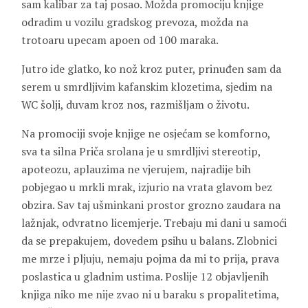
sam kalibar za taj posao. Možda promociju knjige
odradim u vozilu gradskog prevoza, možda na
trotoaru upecam apoen od 100 maraka.
Jutro ide glatko, ko nož kroz puter, prinuđen sam da
serem u smrdljivim kafanskim klozetima, sjedim na
WC šolji, duvam kroz nos, razmišljam o životu.
Na promociji svoje knjige ne osjećam se komforno,
sva ta silna Priča srolana je u smrdljivi stereotip,
apoteozu, aplauzima ne vjerujem, najradije bih
pobjegao u mrkli mrak, izjurio na vrata glavom bez
obzira. Sav taj ušminkani prostor grozno zaudara na
lažnjak, odvratno licemjerje. Trebaju mi dani u samoći
da se prepakujem, dovedem psihu u balans. Zlobnici
me mrze i pljuju, nemaju pojma da mi to prija, prava
poslastica u gladnim ustima. Poslije 12 objavljenih
knjiga niko me nije zvao ni u baraku s propalitetima,