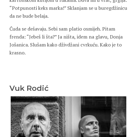
kartonskom kutijom u rukama. Duva mi u vrat, grglja:
“Potpunosti keks marka!” Sklanjam se u buregdžinicu
da ne bude belaja.
Čuda se dešavaju. Sebi sam platio osmijeh. Pitam
frenda: “Jebeš li šta?” Ja ništa, idem na glavu, Donja
Jošanica. Slušam kako dživdžani cvrkuću. Kako je to
krasno.
Vuk Rodić