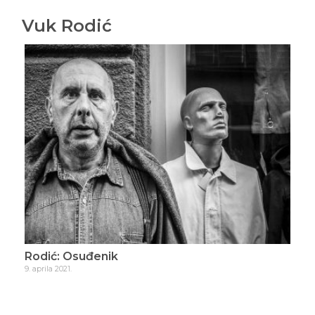
Vuk Rodić
Rodić: Osuđenik
Rod
9. aprila 2021.
21. ap