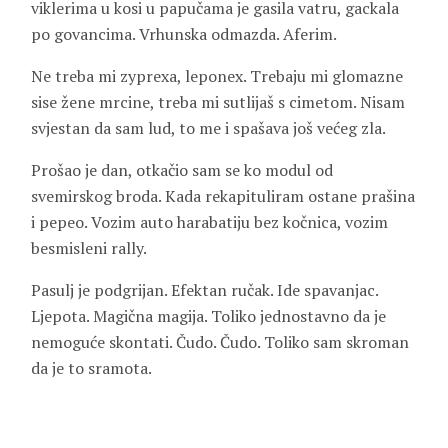
viklerima u kosi u papučama je gasila vatru, gackala
po govancima. Vrhunska odmazda. Aferim.
Ne treba mi zyprexa, leponex. Trebaju mi glomazne
sise žene mrcine, treba mi sutlijaš s cimetom. Nisam
svjestan da sam lud, to me i spašava još većeg zla.
Prošao je dan, otkačio sam se ko modul od
svemirskog broda. Kada rekapituliram ostane prašina
i pepeo. Vozim auto harabatiju bez kočnica, vozim
besmisleni rally.
Pasulj je podgrijan. Efektan ručak. Ide spavanjac.
Ljepota. Magična magija. Toliko jednostavno da je
nemoguće skontati. Čudo. Čudo. Toliko sam skroman
da je to sramota.