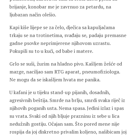
brijanje, konobar me je zavrnuo za petardu, na
ljubazan način olešio.
Kapi kiše lijepe se za čelo, dječica sa kapuljačama
trkaju se na trotinetima, svađaju se, padaju premasne
gadne psovke neprimjerene njihovom uzrastu.
Pokupili su to u kući, od babe i matere.
Grlo se suši, žurim na hladno pivo. Kašljem žešće od
mazge, naciljao sam RTG aparat, pneumofiziologa.
Ne mogu da se iskašljem hvata me panika.
U kafani je u tijeku stand-up pijanih, dosadnih,
agresivnih beštija. Smrde na brlju, smrdi svaka riječ iz
njihovih poganih usta. Nema spasa. Jedini izlaz i spas
su vrata. Svaki od njih bljuje prazninu iz sebe u lica
nedužnih gostiju. Očajan sam. Što pored mene nije
rospija da joj diskretno privalim koljeno, našibicam joj