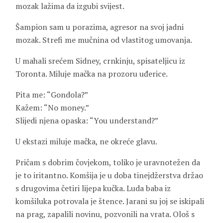
mozak lažima da izgubi svijest.
Šampion sam u porazima, agresor na svoj jadni
mozak. Strefi me mučnina od vlastitog umovanja.
U mahali srećem Sidney, crnkinju, spisateljicu iz
Toronta. Miluje mačka na prozoru uđerice.
Pita me: “Gondola?”
Kažem: “No money.”
Slijedi njena opaska: “You understand?”
U ekstazi miluje mačka, ne okreće glavu.
Pričam s dobrim čovjekom, toliko je uravnotežen da
je to iritantno. Komšija je u doba tinejdžerstva držao
s drugovima četiri lijepa kučka. Luda baba iz
komšiluka potrovala je štence. Jarani su joj se iskipali
na prag, zapalili novinu, pozvonili na vrata. Ološ s