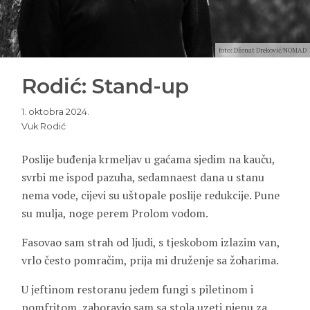
foto: Dženat Dreković/NOMAD
Rodić: Stand-up
1. oktobra 2024.
Vuk Rodić
Poslije buđenja krmeljav u gaćama sjedim na kauču,
svrbi me ispod pazuha, sedamnaest dana u stanu
nema vode, cijevi su uštopale poslije redukcije. Pune
su mulja, noge perem Prolom vodom.
Fasovao sam strah od ljudi, s tjeskobom izlazim van,
vrlo često pomračim, prija mi druženje sa žoharima.
U jeftinom restoranu jedem fungi s piletinom i
pomfritom, zaboravio sam sa stola uzeti pjenu za