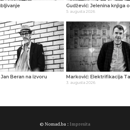
bljivanje
Gudžević: Jelenina knjiga o
5. augusta 2026.
Jan Beran na izvoru
Marković: Elektrifikacija T
3. augusta 2026.
© Nomad.ba :
Impresita