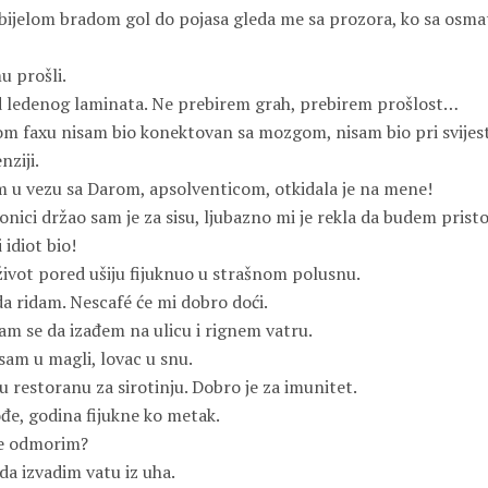
bijelom bradom gol do pojasa gleda me sa prozora, ko sa osma
u prošli.
d ledenog laminata. Ne prebirem grah, prebirem prošlost…
m faxu nisam bio konektovan sa mozgom, nisam bio pri svijesti
ziji.
m u vezu sa Darom, apsolventicom, otkidala je na mene!
onici držao sam je za sisu, ljubazno mi je rekla da budem pristo
idiot bio!
život pored ušiju fijuknuo u strašnom polusnu.
 ridam. Nescafé će mi dobro doći.
am se da izađem na ulicu i rignem vatru.
sam u magli, lovac u snu.
 restoranu za sirotinju. Dobro je za imunitet.
đe, godina fijukne ko metak.
se odmorim?
da izvadim vatu iz uha.