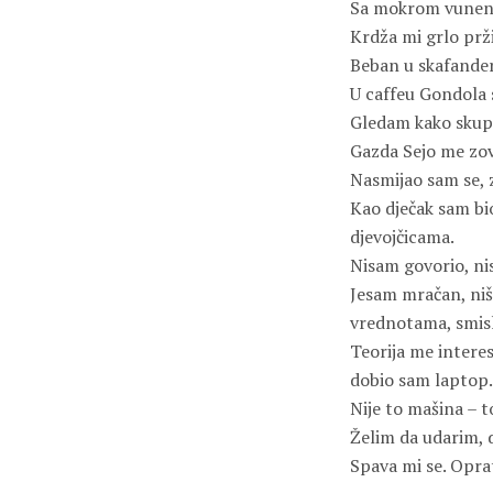
Sa mokrom vuneno
Krdža mi grlo prži
Beban u skafander
U caffeu Gondola 
Gledam kako skupl
Gazda Sejo me zov
Nasmijao sam se, 
Kao dječak sam bi
djevojčicama.
Nisam govorio, nis
Jesam mračan, ništ
vrednotama, smislu
Teorija me interes
dobio sam laptop.
Nije to mašina – to
Želim da udarim, 
Spava mi se. Oprat