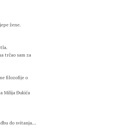
jepe žene.
tla.
ma trčao sam za
e filozofije o
a Milija Đukića
vidbu do svitanja…