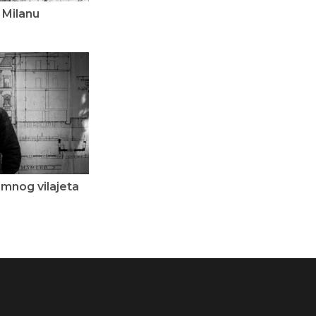
 Milanu
amnog vilajeta