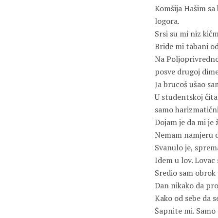
Komšija Hašim sa 
logora.
Srsi su mi niz kičm
Bride mi tabani o
Na Poljoprivredno
posve drugoj dimen
Ja brucoš ušao sa
U studentskoj čita
samo harizmatični 
Dojam je da mi je 
Nemam namjeru da
Svanulo je, sprem
Idem u lov. Lovac 
Sredio sam obrok u
Dan nikako da pro
Kako od sebe da 
Šapnite mi. Samo 