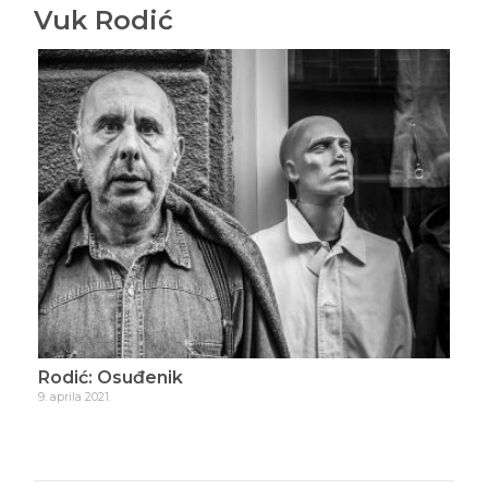
Vuk Rodić
Rodić: Osuđenik
Rod
9. aprila 2021.
21. ap