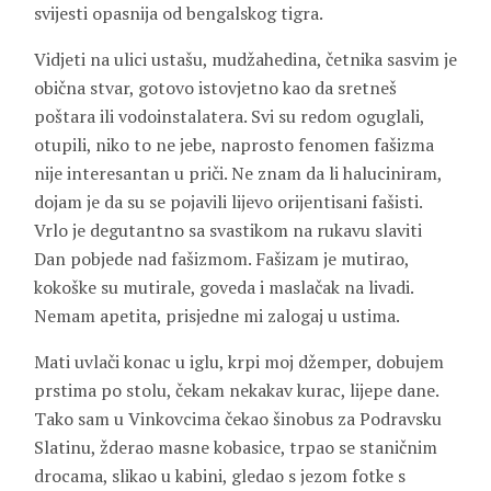
svijesti opasnija od bengalskog tigra.
Vidjeti na ulici ustašu, mudžahedina, četnika sasvim je
obična stvar, gotovo istovjetno kao da sretneš
poštara ili vodoinstalatera. Svi su redom oguglali,
otupili, niko to ne jebe, naprosto fenomen fašizma
nije interesantan u priči. Ne znam da li haluciniram,
dojam je da su se pojavili lijevo orijentisani fašisti.
Vrlo je degutantno sa svastikom na rukavu slaviti
Dan pobjede nad fašizmom. Fašizam je mutirao,
kokoške su mutirale, goveda i maslačak na livadi.
Nemam apetita, prisjedne mi zalogaj u ustima.
Mati uvlači konac u iglu, krpi moj džemper, dobujem
prstima po stolu, čekam nekakav kurac, lijepe dane.
Tako sam u Vinkovcima čekao šinobus za Podravsku
Slatinu, žderao masne kobasice, trpao se staničnim
drocama, slikao u kabini, gledao s jezom fotke s