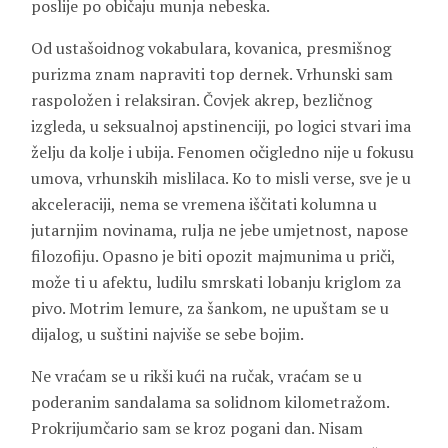
poslije po običaju munja nebeska.
Od ustašoidnog vokabulara, kovanica, presmišnog
purizma znam napraviti top dernek. Vrhunski sam
raspoložen i relaksiran. Čovjek akrep, bezličnog
izgleda, u seksualnoj apstinenciji, po logici stvari ima
želju da kolje i ubija. Fenomen očigledno nije u fokusu
umova, vrhunskih mislilaca. Ko to misli verse, sve je u
akceleraciji, nema se vremena iščitati kolumna u
jutarnjim novinama, rulja ne jebe umjetnost, napose
filozofiju. Opasno je biti opozit majmunima u priči,
može ti u afektu, ludilu smrskati lobanju kriglom za
pivo. Motrim lemure, za šankom, ne upuštam se u
dijalog, u suštini najviše se sebe bojim.
Ne vraćam se u rikši kući na ručak, vraćam se u
poderanim sandalama sa solidnom kilometražom.
Prokrijumčario sam se kroz pogani dan. Nisam