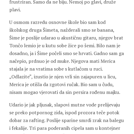
frustriran. Samo da ne biju. Nemoj po glavi, druže
plavi.
U osmom razredu osnovne škole bio sam kod
školskog druga Šimeta, nažderali smo se banana,
Šime je poslije udarao u akustičnu gitaru, njegov brat
Tončo lemio je u kutu sobe žice po šemi. Bilo nam je
dosadno, ja i Šime počeli smo se hrvati. Gadno sam ga
načepio, prdnuo je od muke. Njegova mati Merica
stajala je na vratima sobe s kutlačom u ruci.
„Odlazite“, izustio je njen vrli sin zajapuren u licu,
Merica je otišla da zgotovi ručak. Bio sam u čudu,
nisam mogao vjerovati da sin persira rođenu majku.
Udario je jak pljusak, slapovi mutne vode prelijevaju
se preko potpornog zida, ispod prozora teče potok
dobar za rafting. Poslije sparine smrdi zrak na balegu
i fekalije. Tri para poderanih cipela sam u kontejner