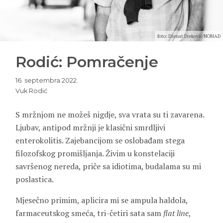
foto: Dženat Dreković/NOMAD
Rodić: Pomračenje
16. septembra 2022.
Vuk Rodić
S mržnjom ne možeš nigdje, sva vrata su ti zavarena.
Ljubav, antipod mržnji je klasični smrdljivi
enterokolitis. Zajebancijom se oslobađam stega
filozofskog promišljanja. Živim u konstelaciji
savršenog nereda, priče sa idiotima, budalama su mi
poslastica.
Mjesečno primim, aplicira mi se ampula haldola,
farmaceutskog smeća, tri-četiri sata sam
flat line
,