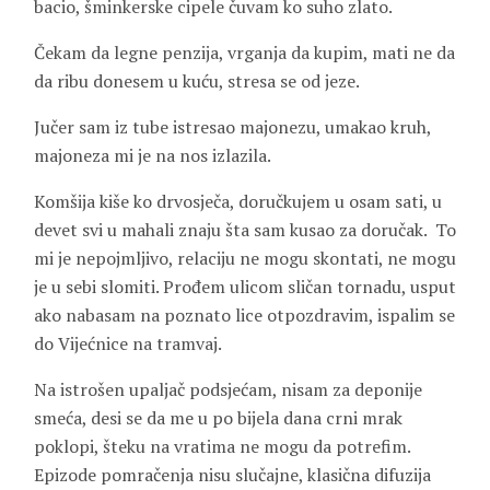
bacio, šminkerske cipele čuvam ko suho zlato.
Čekam da legne penzija, vrganja da kupim, mati ne da
da ribu donesem u kuću, stresa se od jeze.
Jučer sam iz tube istresao majonezu, umakao kruh,
majoneza mi je na nos izlazila.
Komšija kiše ko drvosječa, doručkujem u osam sati, u
devet svi u mahali znaju šta sam kusao za doručak. To
mi je nepojmljivo, relaciju ne mogu skontati, ne mogu
je u sebi slomiti. Prođem ulicom sličan tornadu, usput
ako nabasam na poznato lice otpozdravim, ispalim se
do Vijećnice na tramvaj.
Na istrošen upaljač podsjećam, nisam za deponije
smeća, desi se da me u po bijela dana crni mrak
poklopi, šteku na vratima ne mogu da potrefim.
Epizode pomračenja nisu slučajne, klasična difuzija