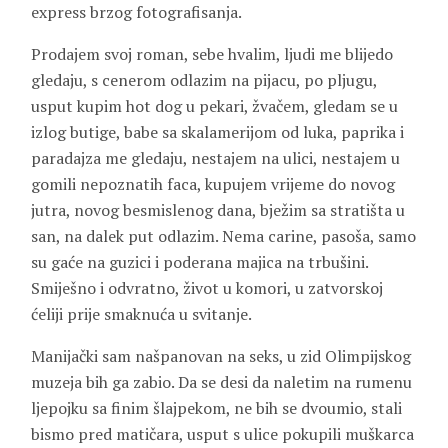
express brzog fotografisanja.
Prodajem svoj roman, sebe hvalim, ljudi me blijedo
gledaju, s cenerom odlazim na pijacu, po pljugu,
usput kupim hot dog u pekari, žvačem, gledam se u
izlog butige, babe sa skalamerijom od luka, paprika i
paradajza me gledaju, nestajem na ulici, nestajem u
gomili nepoznatih faca, kupujem vrijeme do novog
jutra, novog besmislenog dana, bježim sa stratišta u
san, na dalek put odlazim. Nema carine, pasoša, samo
su gaće na guzici i poderana majica na trbušini.
Smiješno i odvratno, život u komori, u zatvorskoj
ćeliji prije smaknuća u svitanje.
Manijački sam našpanovan na seks, u zid Olimpijskog
muzeja bih ga zabio. Da se desi da naletim na rumenu
ljepojku sa finim šlajpekom, ne bih se dvoumio, stali
bismo pred matičara, usput s ulice pokupili muškarca