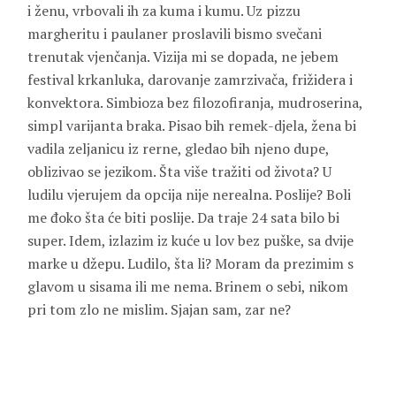
i ženu, vrbovali ih za kuma i kumu. Uz pizzu
margheritu i paulaner proslavili bismo svečani
trenutak vjenčanja. Vizija mi se dopada, ne jebem
festival krkanluka, darovanje zamrzivača, frižidera i
konvektora. Simbioza bez filozofiranja, mudroserina,
simpl varijanta braka. Pisao bih remek-djela, žena bi
vadila zeljanicu iz rerne, gledao bih njeno dupe,
oblizivao se jezikom. Šta više tražiti od života? U
ludilu vjerujem da opcija nije nerealna. Poslije? Boli
me đoko šta će biti poslije. Da traje 24 sata bilo bi
super. Idem, izlazim iz kuće u lov bez puške, sa dvije
marke u džepu. Ludilo, šta li? Moram da prezimim s
glavom u sisama ili me nema. Brinem o sebi, nikom
pri tom zlo ne mislim. Sjajan sam, zar ne?