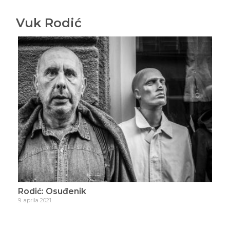
Vuk Rodić
Rodić: Osuđenik
Rod
9. aprila 2021.
21. ap