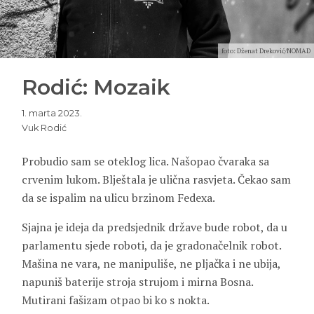
foto: Dženat Dreković/NOMAD
Rodić: Mozaik
1. marta 2023.
Vuk Rodić
Probudio sam se oteklog lica. Našopao čvaraka sa
crvenim lukom. Blještala je ulična rasvjeta. Čekao sam
da se ispalim na ulicu brzinom Fedexa.
Sjajna je ideja da predsjednik države bude robot, da u
parlamentu sjede roboti, da je gradonačelnik robot.
Mašina ne vara, ne manipuliše, ne pljačka i ne ubija,
napuniš baterije stroja strujom i mirna Bosna.
Mutirani fašizam otpao bi ko s nokta.