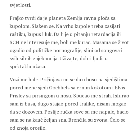
svjetlosti.
Frajko tvrdi da je planeta Zemlja ravna ploča sa
kupolom. Slažem se. Na vrhu kupole treba zasijati
raštiku, kupus i luk. Da li je u pitanju retardacija ili
SCH ne interesuje me, boli me kurac. Masama se život
ogadio od političke pornografije, slini od songova i
svih silnih zajebancija. Uživajte, dobri ljudi, u
spektaklu užasa.
Vozi me halc. Pričinjava mi se da u busu na sjedištima
pored mene sjedi Goebbels sa crnim kokotom i Elvis
Prisley sa pirsingom u nosu. Spucao me strah. Isfurao
sam iz busa, dugo stajao pored trafike, nisam mogao
da se dozovem. Poslije ručka sove su me napale, bacio
sam se na kauč željan sna. Brenčila su zvona. Čelo se
od znoja orosilo.