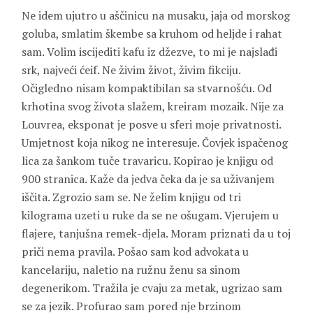
Ne idem ujutro u aščinicu na musaku, jaja od morskog
goluba, smlatim škembe sa kruhom od heljde i rahat
sam. Volim iscijediti kafu iz džezve, to mi je najslađi
srk, najveći ćeif. Ne živim život, živim fikciju.
Očigledno nisam kompaktibilan sa stvarnošću. Od
krhotina svog života slažem, kreiram mozaik. Nije za
Louvrea, eksponat je posve u sferi moje privatnosti.
Umjetnost koja nikog ne interesuje. Čovjek ispačenog
lica za šankom tuče travaricu. Kopirao je knjigu od
900 stranica. Kaže da jedva čeka da je sa uživanjem
iščita. Zgrozio sam se. Ne želim knjigu od tri
kilograma uzeti u ruke da se ne ošugam. Vjerujem u
flajere, tanjušna remek-djela. Moram priznati da u toj
priči nema pravila. Pošao sam kod advokata u
kancelariju, naletio na ružnu ženu sa sinom
degenerikom. Tražila je cvaju za metak, ugrizao sam
se za jezik. Profurao sam pored nje brzinom