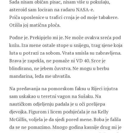
Sada nisam običan pisac, nisam više u pokušaju,
asteroid sam lociran na radaru NASA-e.
Priča uposlenice u trafici crnja je od moje tabakere.
Otišla joj matična ploča.
Podne je. Prekipjelo mi je. Ne može ovakva sreća pod
kožu. Iza mene ostale stope u snijegu, trag sjene koja
luta u potrazi za sobom. Vrata smisla su zabravljena.
Brava je zapekla, ne pomaže ni VD 40. Srce je
blindirano, ne jebem čuvstva. Ne mogu u berbu
mandarina, leđa me uhvatila.
Na predavanja na pomorskom faksu u Rijeci izjutra
sam uskakao u teretni vagon na Sušaku. Na
nautičkom odjeljenju padala je u oči prelijepa
djevojka. Figurom i licem podsjećala je na Kelly
McGillis, voljela je da sjedi pored mene. Boba je falila
da se ne pomazimo. Mnogo godina kasnije drug mi je