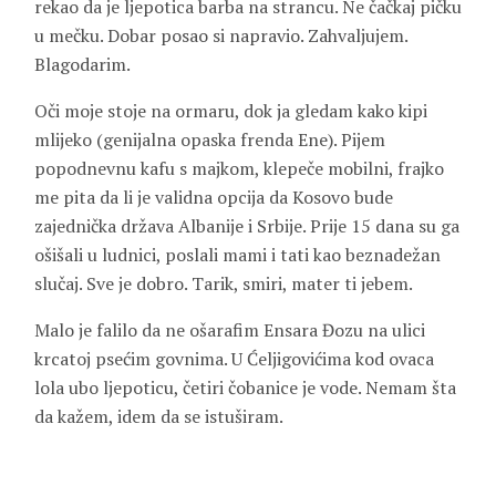
rekao da je ljepotica barba na strancu. Ne čačkaj pičku
u mečku. Dobar posao si napravio. Zahvaljujem.
Blagodarim.
Oči moje stoje na ormaru, dok ja gledam kako kipi
mlijeko (genijalna opaska frenda Ene). Pijem
popodnevnu kafu s majkom, klepeče mobilni, frajko
me pita da li je validna opcija da Kosovo bude
zajednička država Albanije i Srbije. Prije 15 dana su ga
ošišali u ludnici, poslali mami i tati kao beznadežan
slučaj. Sve je dobro. Tarik, smiri, mater ti jebem.
Malo je falilo da ne ošarafim Ensara Đozu na ulici
krcatoj psećim govnima. U Ćeljigovićima kod ovaca
lola ubo ljepoticu, četiri čobanice je vode. Nemam šta
da kažem, idem da se istuširam.