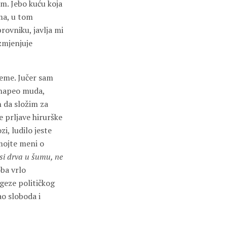
m. Jebo kuću koja
ama, u tom
rovniku, javlja mi
zmjenjuje
eme. Jučer sam
e napeo muda,
 da složim za
e prljave hirurške
i, ludilo jeste
emojte meni o
si drva u šumu, ne
ba vrlo
geze političkog
ao sloboda i