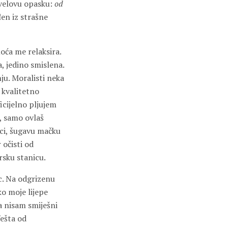
avelovu opasku:
od
đen iz strašne
oća me relaksira.
, jedino smislena.
ju. Moralisti neka
 kvalitetno
icijelno pljujem
, samo ovlaš
ci, šugavu mačku
 očisti od
rsku stanicu.
c. Na odgrizenu
ko moje lijepe
a nisam smiješni
fešta od