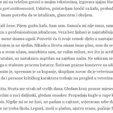
e mi na telefon govori o mojim tekstovima, izgovara sjajnu H
u gori antikomunisti.
Ushićen, pristavljam lončić za kafu, probu
sti imam potrebu da se istuširam, glancnem i obrijem.
falš žene. Pijem gorku kafu. Sam sam. Samoća mi nije smor, sam
u s profesionalnom jebačicom. Veza bez ljubavi je najstabilnija
, mene sisama uguši. Posvetit ću ti svoje remek-djelo u nastajan
kojem ja ne sjedim. Nikada u životu nisam imao plan, sem da se
u svom užasu, mazohista sam, ne volim milost, sve što je artif
rutalan, uz natuknicu suptilan na zajeban način. Ne sekiram se
a u stalnom procesu katarze. Šutiram prazne konzerve na uli
anim je, spremam je za kupanje, skupljam novac da je veterinar
 da i persone kritičkog karaktera trebaju na pregled u veterina
tio. Hvata me strah od vrelih dana. Gledam kroz prozor mjese
ržim u ruci daljinski, gledam snooker. Propadaju kugle u rupe 
is. Nigdje mi se ne žuri, ne padam u cajtnot, uvjeravam sebe d
 ne treba škola. Legneš, zuriš u plafon, ujutru svane, počinje 