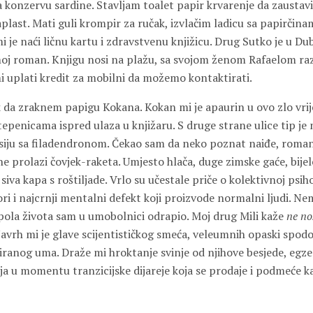
 konzervu sardine. Stavljam toalet papir krvarenje da zaustavi
plast. Mati guli krompir za ručak, izvlačim ladicu sa papirčin
je naći ličnu kartu i zdravstvenu knjižicu. Drug Sutko je u Dub
 moj roman. Knjigu nosi na plažu, sa svojom ženom Rafaelom ra
i uplati kredit za mobilni da možemo kontaktirati.
a zraknem papigu Kokana. Kokan mi je apaurin u ovo zlo vrij
tepenicama ispred ulaza u knjižaru. S druge strane ulice tip j
aksiju sa filadendronom. Čekao sam da neko poznat naiđe, roman
 prolazi čovjek-raketa. Umjesto hlača, duge zimske gaće, bijel
iva kapa s roštiljade. Vrlo su učestale priče o kolektivnoj psihoz
ri i najcrnji mentalni defekt koji proizvode normalni ljudi. N
 pola života sam u umobolnici odrapio. Moj drug Mili kaže
ne no
vrh mi je glave scijentističkog smeća, veleumnih opaski spodo
iranog uma. Draže mi hroktanje svinje od njihove besjede, egze
ja u momentu tranzicijske dijareje koja se prodaje i podmeće k