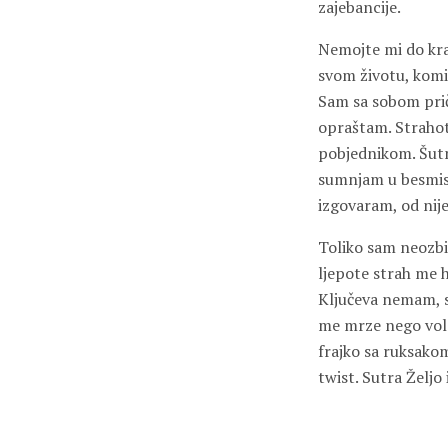
zajebancije.
Nemojte mi do kraj
svom životu, komi
Sam sa sobom prič
opraštam. Strahot
pobjednikom. Šutn
sumnjam u besmisao
izgovaram, od nij
Toliko sam neozbi
ljepote strah me h
Ključeva nemam, s
me mrze nego vole
frajko sa ruksako
twist. Sutra Željo 