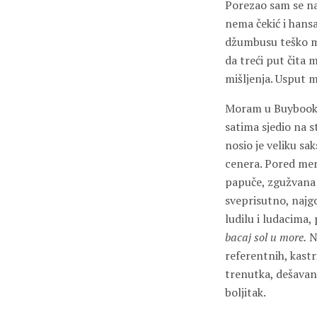
Porezao sam se na
nema čekić i hansa
džumbusu teško mi 
da treći put čita
mišljenja. Usput m
Moram u Buybook d
satima sjedio na s
nosio je veliku s
cenera. Pored mene
papuče, zgužvana s
sveprisutno, najgo
ludilu i ludacima,
bacaj sol u more.
Na
referentnih, kastr
trenutka, dešavan
boljitak.