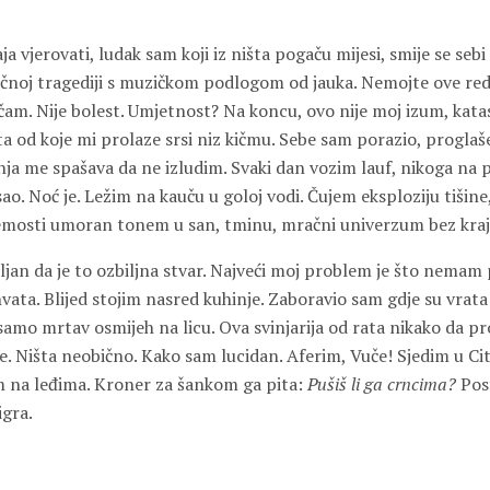
a vjerovati, ludak sam koji iz ništa pogaču mijesi, smije se sebi 
čnoj tragediji s muzičkom podlogom od jauka. Nemojte ove redo
am. Nije bolest. Umjetnost? Na koncu, ovo nije moj izum, katas
a od koje mi prolaze srsi niz kičmu. Sebe sam porazio, progla
ja me spašava da ne izludim. Svaki dan vozim lauf, nikoga na
. Noć je. Ležim na kauču u goloj vodi. Čujem eksploziju tišine,
emosti umoran tonem u san, tminu, mračni univerzum bez kraj
ljan da je to ozbiljna stvar. Najveći moj problem je što nemam
vata. Blijed stojim nasred kuhinje. Zaboravio sam gdje su vrata s
amo mrtav osmijeh na licu. Ova svinjarija od rata nikako da pr
. Ništa neobično. Kako sam lucidan. Aferim, Vuče! Sjedim u Cit
m na leđima. Kroner za šankom ga pita:
Pušiš li ga crncima?
Post
igra.