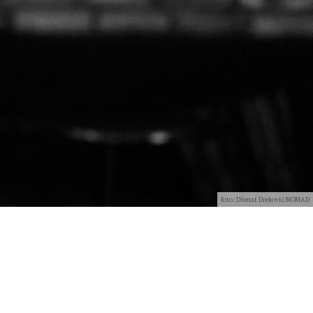
foto: Dženat Dreković/NOMAD