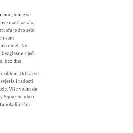
u snu, smije se
ve uzeti za zlo.
trofa je što sebi
šen sam
 puškomet. Ne
 bezglasne riječi
a, bez dna.
 problem. Od takve
vjetla i radosti.
ođe. Više volim da
y Squareu, ulazi
apokaliptični