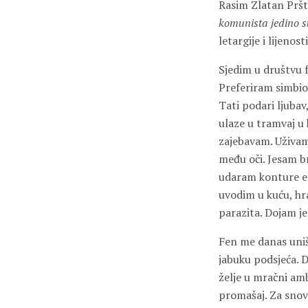
Rasim Zlatan Pršt
komunista jedino s
letargije i lijeno
Sjedim u društvu 
Preferiram simbioz
Tati podari ljubav
ulaze u tramvaj u 
zajebavam. Uživam 
među oči. Jesam b
udaram konture eg
uvodim u kuću, hr
parazita. Dojam je
Fen me danas uniš
jabuku podsjeća. D
želje u mračni amb
promašaj. Za snove