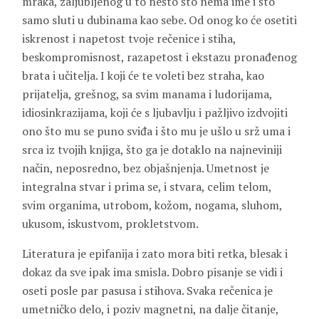
mraka, zaljubljenog u to nešto što nema ime i što
samo sluti u dubinama kao sebe. Od onog ko će osetiti
iskrenost i napetost tvoje rečenice i stiha,
beskompromisnost, razapetost i ekstazu pronađenog
brata i učitelja. I koji će te voleti bez straha, kao
prijatelja, grešnog, sa svim manama i ludorijama,
idiosinkrazijama, koji će s ljubavlju i pažljivo izdvojiti
ono što mu se puno sviđa i što mu je ušlo u srž uma i
srca iz tvojih knjiga, što ga je dotaklo na najneviniji
način, neposredno, bez objašnjenja. Umetnost je
integralna stvar i prima se, i stvara, celim telom,
svim organima, utrobom, kožom, nogama, sluhom,
ukusom, iskustvom, prokletstvom.
Literatura je epifanija i zato mora biti retka, blesak i
dokaz da sve ipak ima smisla. Dobro pisanje se vidi i
oseti posle par pasusa i stihova. Svaka rečenica je
umetničko delo, i poziv magnetni, na dalje čitanje,