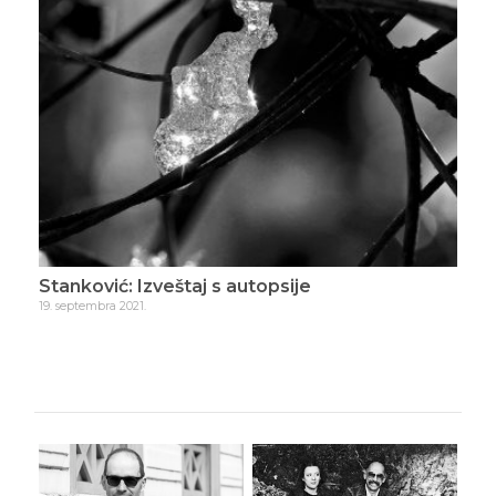
Stanković: Najlepše je đačko doba
10. oktobra 2021.