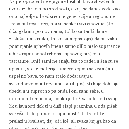
Na petoprocentne epigone loših ili krivo shvaćenih
uzora izabranih po srodnosti, a koji se danas vode kao
ono najbolje od već srednje generacije u regionu ne
treba ni trošiti reči, oni su senke i sivi činovnici što
dižu galamu po novinama, toliko su tanki da ne
zaslužuju ni kritiku, toliko su nepostojeći da bi svako
pominjanje njihovih imena samo ulilo malo supstance
u beskrajnu nepotrebnost njihovog mrčenja
tastature. Oni i sami ne znaju šta to rade i u šta su se
upustili, šta je materija i umeće kojima se zvanično
uspešno bave, to nam stalo dočaravaju u
svakodnevnim intervjuima, ali ih počasti koje dobijaju
ubeđuju u suprotno pa onda i oni sami sebe, u
intimnim trenucima, i muka je to živa odbraniti svoj
lik u javnosti dok ti u duši zjapi praznina. Onda pišeš
sve više da bi popunio rupu, misliš da kvantitet
prelazi u kvalitet, daj još i još, ali svaka knjiga kao da
otvara još veći zjap i čim se završi stvara