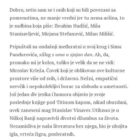
Dobro, setio sam se i onih koji su bili povezani sa
pomenutima, ne manje vredni jer tu nema aršina, to
je sudbina koja piše: Ibrahim Hadžić, Miša
Stanisavljević, Mirjana Stefanović, Milan Milišić.
Pripuštali su ondašnji međuratni u svoj krug i Simu
Pandurovića,
sišlog s uma u sjajan dan
. Ah, da,
promako mi je kolos, toliko je velik da se ne vidi:
Miroslav Krleža. Čovek koji je oblikovao ove kulturne
prostore više od svih, i državno. Nežni, empatični
nervčik i nepokolebljivi borac za slobodu u umetnosti.
Još jedan div jezika i humora objavio je svoje
poslednje knjige pod Titinom kapom, nikad obuzdani,
uvek zaneseni mag Stanislav Vinaver. Utihnuo je u
Niškoj Banji napravivši divotni džumbus za života.
Nezamisliva je naša literatura bez njega, bio je ubojita
igla, vrteća čigra, posleratnih.