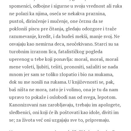
spomenici, odbojne i sigurne u svoju vrednost ali ruka
ne polazi ka njima, oseća se nekakva praznina,
pustoš, dirinčenje i mučenje, one čeznu da se
pokloniš piscu pre čitanja, gledaju odozgore i traže
razumevanje, kredit, i da budeš mekši, manje svoj. Ne
osvajaju kao nemirna deca, neočekivano. Starci su sa
turobnim izrazom lica, fatalističkog pogleda
uperenog u tebe koji ponavlja: moraš, moraš, moraš
mene voleti, ljubiti, tešiti, pronositi, sažaliti se nada
mnom jer sam se toliko zlopatio i bio na mukama,
dok su me nosili na rukama. U književnosti se, pak,
baš ništa ne mora, zato je i volimo, ona je tu da nam
upravo to pokaže i oslobodi nas od svega, lepotom.
Kanonizovani nas zarobljavaju, trebaju im apologete,
sledbenici, oni koji će ih poštovati kao idole, diviti im
se; za života već oni uzgajaju sve to, pripremaju.