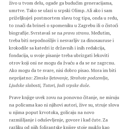
živo u tvom delu, ogade ga budućim generacijama,
umrtve. Tako se ulazi u srpski Olimp. Ali ako i sam
priželjkuješ postmortem slavu tog tipa, onda u redu,
to znači da brineš o spomeniku u Zagrebu ili o čistoći
biografije. Svrstavaš se na
pravu
stranu
. Međutim,
treba biti nepodnošljiv i nesvarljiv za dinosauruse i
krokodile sa katedri iz državnih i inih redakcija,
fondacija, u svoje pisanje treba ubrizgati lekoviti
otrov koji oni ne mogu da žvaću a da se ne zagrcnu.
Ako mogu da te svare, nisi dobro pisao. Mora im biti
neprijatno:
Zimsko ljetovanje, Strahote podzemlja,
Ljudske slabosti, Tutori, Jadi srpske duše
.
Prave knjige uvek zovu na ponovno čitanje, ne miruju
na policama kao ni njihovi autori, žive su, struje slova
u njima poput krvotoka, golicaju na novo
razmišljanje i oduševljenje, govore i kad ćute. Za
razliku od njih folirantske knjige stoje muklo kao