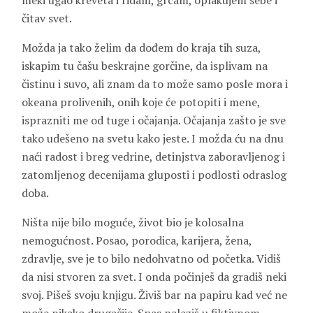
meki ugao kreveta i ridam, grcam, oplakujem sebe i
čitav svet.
Možda ja tako želim da dođem do kraja tih suza,
iskapim tu čašu beskrajne gorčine, da isplivam na
čistinu i suvo, ali znam da to može samo posle mora i
okeana prolivenih, onih koje će potopiti i mene,
isprazniti me od tuge i očajanja. Očajanja zašto je sve
tako udešeno na svetu kako jeste. I možda ću na dnu
naći radost i breg vedrine, detinjstva zaboravljenog i
zatomljenog decenijama gluposti i podlosti odraslog
doba.
Ništa nije bilo moguće, život bio je kolosalna
nemogućnost. Posao, porodica, karijera, žena,
zdravlje, sve je to bilo nedohvatno od početka. Vidiš
da nisi stvoren za svet. I onda počinješ da gradiš neki
svoj. Pišeš svoju knjigu. Živiš bar na papiru kad već ne