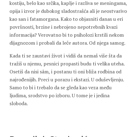
kostiju, belo kao srčika, kaplje i razliva se meningama,
opija i izvor je dubokog sladostrašća ali je neostvarivo
kao san i fatamorgana. Kako to objasniti danas u eri
površnosti, brzine i nebrojeno nepotrebnih kvazi
informacija? Verovatno bi to psiholozi krstili nekom
dijagnozom i probali da leče autora. Od njega samog.
Kada ti se zaustavi život i vidiš da nemaš više šta da
tražiš u njemu, pesnici propasti budu ti velika uteha.
Osetiš da nisi sâm, i postanu ti oni bliža rodbina od
najrođenijih. Preci u porazu i ekstazi. U oduševljenju.
Samo to bi i trebalo da se gleda kao veza među
ljudima, srodstvo po izboru. U tome je i jedina
sloboda.