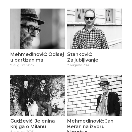
Mehmedinović: Odisej
Stanković:
u partizanima
Zaljubljivanje
9. augusta 2026.
7. augusta 2026.
Gudžević: Jelenina
Mehmedinović: Jan
knjiga o Milanu
Beran na izvoru
5. augusta 2026.