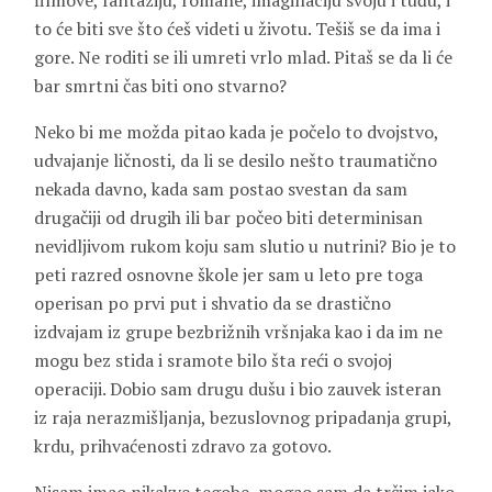
filmove, fantaziju, romane, imaginaciju svoju i tuđu, i
to će biti sve što ćeš videti u životu. Tešiš se da ima i
gore. Ne roditi se ili umreti vrlo mlad. Pitaš se da li će
bar smrtni čas biti ono stvarno?
Neko bi me možda pitao kada je počelo to dvojstvo,
udvajanje ličnosti, da li se desilo nešto traumatično
nekada davno, kada sam postao svestan da sam
drugačiji od drugih ili bar počeo biti determinisan
nevidljivom rukom koju sam slutio u nutrini? Bio je to
peti razred osnovne škole jer sam u leto pre toga
operisan po prvi put i shvatio da se drastično
izdvajam iz grupe bezbrižnih vršnjaka kao i da im ne
mogu bez stida i sramote bilo šta reći o svojoj
operaciji. Dobio sam drugu dušu i bio zauvek isteran
iz raja nerazmišljanja, bezuslovnog pripadanja grupi,
krdu, prihvaćenosti zdravo za gotovo.