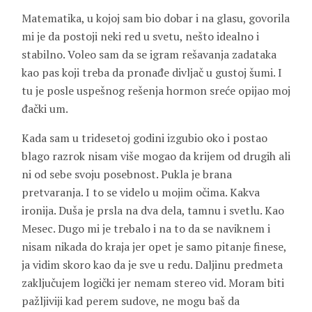
Matematika, u kojoj sam bio dobar i na glasu, govorila
mi je da postoji neki red u svetu, nešto idealno i
stabilno. Voleo sam da se igram rešavanja zadataka
kao pas koji treba da pronađe divljač u gustoj šumi. I
tu je posle uspešnog rešenja hormon sreće opijao moj
đački um.
Kada sam u tridesetoj godini izgubio oko i postao
blago razrok nisam više mogao da krijem od drugih ali
ni od sebe svoju posebnost. Pukla je brana
pretvaranja. I to se videlo u mojim očima. Kakva
ironija. Duša je prsla na dva dela, tamnu i svetlu. Kao
Mesec. Dugo mi je trebalo i na to da se naviknem i
nisam nikada do kraja jer opet je samo pitanje finese,
ja vidim skoro kao da je sve u redu. Daljinu predmeta
zaključujem logički jer nemam stereo vid. Moram biti
pažljiviji kad perem sudove, ne mogu baš da