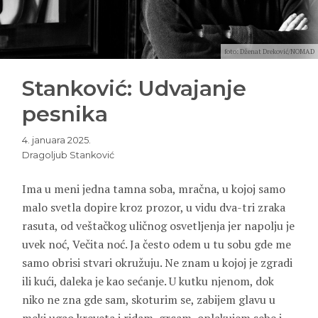
foto: Dženat Dreković/NOMAD
Stanković: Udvajanje
pesnika
4. januara 2025.
Dragoljub Stanković
Ima u meni jedna tamna soba, mračna, u kojoj samo
malo svetla dopire kroz prozor, u vidu dva-tri zraka
rasuta, od veštačkog uličnog osvetljenja jer napolju je
uvek noć, Večita noć. Ja često odem u tu sobu gde me
samo obrisi stvari okružuju. Ne znam u kojoj je zgradi
ili kući, daleka je kao sećanje. U kutku njenom, dok
niko ne zna gde sam, skoturim se, zabijem glavu u