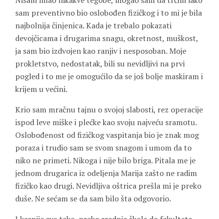
Nisam imao nikakve tegobe, mogao sam da trčim iako
sam preventivno bio oslobođen fizičkog i to mi je bila
najbolnija činjenica. Kada je trebalo pokazati
devojčicama i drugarima snagu, okretnost, muškost,
ja sam bio izdvojen kao ranjiv i nesposoban. Moje
prokletstvo, nedostatak, bili su nevidljivi na prvi
pogled i to me je omogućilo da se još bolje maskiram i
krijem u većini.
Krio sam mračnu tajnu o svojoj slabosti, rez operacije
ispod leve miške i plećke kao svoju najveću sramotu.
Oslobođenost od fizičkog vaspitanja bio je znak mog
poraza i trudio sam se svom snagom i umom da to
niko ne primeti. Nikoga i nije bilo briga. Pitala me je
jednom drugarica iz odeljenja Marija zašto ne radim
fizičko kao drugi. Nevidljiva oštrica prešla mi je preko
duše. Ne sećam se da sam bilo šta odgovorio.