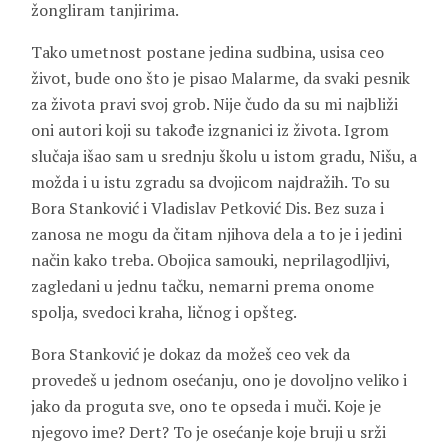
žongliram tanjirima.
Tako umetnost postane jedina sudbina, usisa ceo
život, bude ono što je pisao Malarme, da svaki pesnik
za života pravi svoj grob. Nije čudo da su mi najbliži
oni autori koji su takođe izgnanici iz života. Igrom
slučaja išao sam u srednju školu u istom gradu, Nišu, a
možda i u istu zgradu sa dvojicom najdražih. To su
Bora Stanković i Vladislav Petković Dis. Bez suza i
zanosa ne mogu da čitam njihova dela a to je i jedini
način kako treba. Obojica samouki, neprilagodljivi,
zagledani u jednu tačku, nemarni prema onome
spolja, svedoci kraha, ličnog i opšteg.
Bora Stanković je dokaz da možeš ceo vek da
provedeš u jednom osećanju, ono je dovoljno veliko i
jako da proguta sve, ono te opseda i muči. Koje je
njegovo ime? Dert? To je osećanje koje bruji u srži