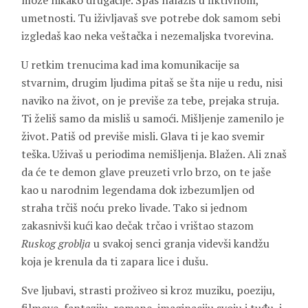
može nikako drugačije. Spas nalaziš u fiktivnom,
umetnosti. Tu iživljavaš sve potrebe dok samom sebi
izgledaš kao neka veštačka i nezemaljska tvorevina.
U retkim trenucima kad ima komunikacije sa
stvarnim, drugim ljudima pitaš se šta nije u redu, nisi
naviko na život, on je previše za tebe, prejaka struja.
Ti želiš samo da misliš u samoći. Mišljenje zamenilo je
život. Patiš od previše misli. Glava ti je kao svemir
teška. Uživaš u periodima nemišljenja. Blažen. Ali znaš
da će te demon glave preuzeti vrlo brzo, on te jaše
kao u narodnim legendama dok izbezumljen od
straha trčiš noću preko livade. Tako si jednom
zakasnivši kući kao dečak trčao i vrištao stazom
Ruskog groblja
u svakoj senci granja videvši kandžu
koja je krenula da ti zapara lice i dušu.
Sve ljubavi, strasti proživeo si kroz muziku, poeziju,