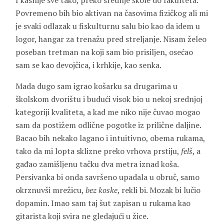
I kasnije sve tako, preko srednje škole do fakulteta.
Povremeno bih bio aktivan na časovima fizičkog ali mi
je svaki odlazak u fiskulturnu salu bio kao da idem u
logor, hangar za trenažu pred streljanje. Nisam želeo
poseban tretman na koji sam bio prisiljen, osećao
sam se kao devojčica, i krhkije, kao senka.
Mada dugo sam igrao košarku sa drugarima u
školskom dvorištu i budući visok bio u nekoj srednjoj
kategoriji kvaliteta, a kad me niko nije čuvao mogao
sam da postižem odlične pogotke iz prilične daljine.
Bacao bih nekako lagano i intuitivno, obema rukama,
tako da mi lopta sklizne preko vrhova prstiju,
felš
, a
gađao zamišljenu tačku dva metra iznad koša.
Persivanka bi onda savršeno upadala u obruč, samo
okrznuvši mrežicu,
bez koske
, rekli bi. Mozak bi lučio
dopamin. Imao sam taj šut zapisan u rukama kao
gitarista koji svira ne gledajući u žice.