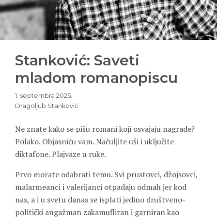
Stanković: Saveti
mladom romanopiscu
1. septembra 2025.
Dragoljub Stanković
Ne znate kako se pišu romani koji osvajaju nagrade?
Polako. Objasniću vam. Načuljite uši i uključite
diktafone. Plajvaze u ruke.
Prvo morate odabrati temu. Svi prustovci, džojsovci,
malarmeanci i valerijanci otpadaju odmah jer kod
nas, a i u svetu danas se isplati jedino društveno-
politički angažman zakamufliran i garniran kao