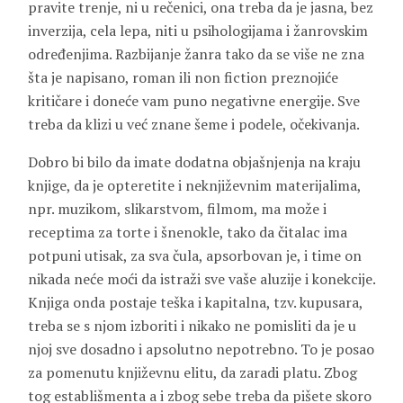
pravite trenje, ni u rečenici, ona treba da je jasna, bez
inverzija, cela lepa, niti u psihologijama i žanrovskim
određenjima. Razbijanje žanra tako da se više ne zna
šta je napisano, roman ili non fiction preznojiće
kritičare i doneće vam puno negativne energije. Sve
treba da klizi u već znane šeme i podele, očekivanja.
Dobro bi bilo da imate dodatna objašnjenja na kraju
knjige, da je opteretite i neknjiževnim materijalima,
npr. muzikom, slikarstvom, filmom, ma može i
receptima za torte i šnenokle, tako da čitalac ima
potpuni utisak, za sva čula, apsorbovan je, i time on
nikada neće moći da istraži sve vaše aluzije i konekcije.
Knjiga onda postaje teška i kapitalna, tzv. kupusara,
treba se s njom izboriti i nikako ne pomisliti da je u
njoj sve dosadno i apsolutno nepotrebno. To je posao
za pomenutu književnu elitu, da zaradi platu. Zbog
tog establišmenta a i zbog sebe treba da pišete skoro