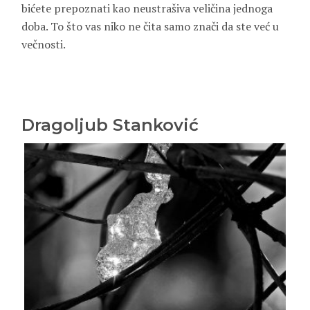
bićete prepoznati kao neustrašiva veličina jednoga
doba. To što vas niko ne čita samo znači da ste već u
večnosti.
Dragoljub Stanković