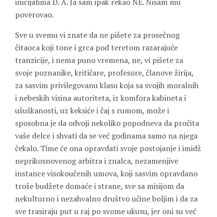
inicijalima D. A. Ja sam ipak rekao NE. Nisam mu
poverovao.
Sve u svemu vi znate da ne pišete za prosečnog
čitaoca koji tone i grca pod teretom razarajuće
tranzicije, i nema puno vremena, ne, vi pišete za
svoje poznanike, kritičare, profesore, članove žirija,
za sasvim privilegovanu klasu koja sa svojih moralnih
i nebeskih visina autoriteta, iz komfora kabineta i
ušuškanosti, uz keksiće i čaj s rumom, može i
sposobna je da odvoji nekoliko popodneva da pročita
vaše delce i shvati da se već godinama samo na njega
čekalo. Time će ona opravdati svoje postojanje i imidž
neprikosnovenog arbitra i znalca, nezamenjive
instance visokoučenih umova, koji sasvim opravdano
troše budžete domaće i strane, sve sa misijom da
nekulturno i nezahvalno društvo učine boljim i da za
sve trasiraju put u raj po svome ukusu, jer oni su već