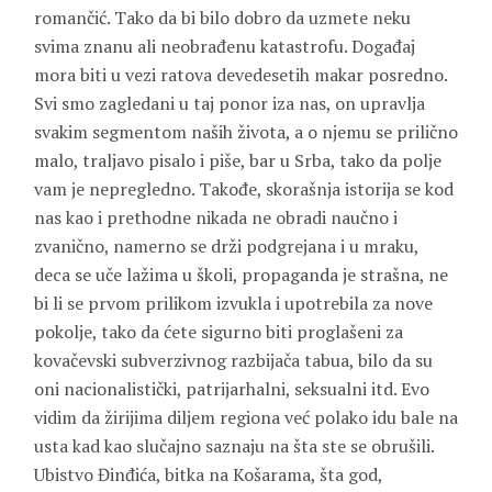
romančić. Tako da bi bilo dobro da uzmete neku
svima znanu ali neobrađenu katastrofu. Događaj
mora biti u vezi ratova devedesetih makar posredno.
Svi smo zagledani u taj ponor iza nas, on upravlja
svakim segmentom naših života, a o njemu se prilično
malo, traljavo pisalo i piše, bar u Srba, tako da polje
vam je nepregledno. Takođe, skorašnja istorija se kod
nas kao i prethodne nikada ne obradi naučno i
zvanično, namerno se drži podgrejana i u mraku,
deca se uče lažima u školi, propaganda je strašna, ne
bi li se prvom prilikom izvukla i upotrebila za nove
pokolje, tako da ćete sigurno biti proglašeni za
kovačevski subverzivnog razbijača tabua, bilo da su
oni nacionalistički, patrijarhalni, seksualni itd. Evo
vidim da žirijima diljem regiona već polako idu bale na
usta kad kao slučajno saznaju na šta ste se obrušili.
Ubistvo Đinđića, bitka na Košarama, šta god,