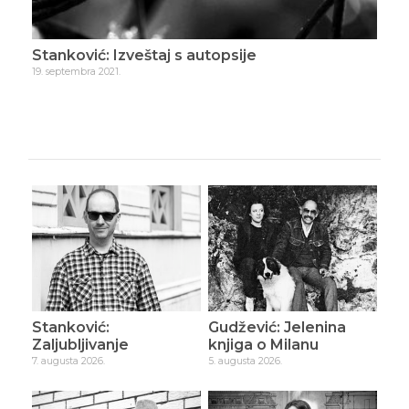
Stanković: Izveštaj s autopsije
Sta
19. septembra 2021.
10. o
Stanković:
Gudžević: Jelenina
Zaljubljivanje
knjiga o Milanu
7. augusta 2026.
5. augusta 2026.