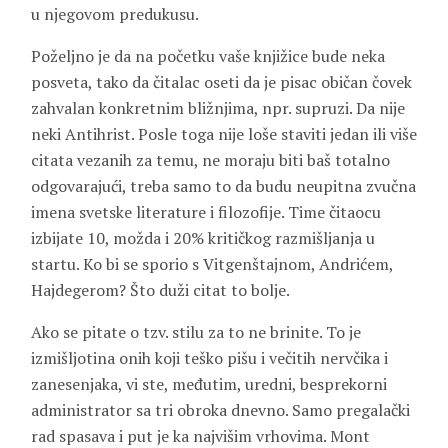
u njegovom predukusu.
Poželjno je da na početku vaše knjižice bude neka
posveta, tako da čitalac oseti da je pisac običan čovek
zahvalan konkretnim bližnjima, npr. supruzi. Da nije
neki Antihrist. Posle toga nije loše staviti jedan ili više
citata vezanih za temu, ne moraju biti baš totalno
odgovarajući, treba samo to da budu neupitna zvučna
imena svetske literature i filozofije. Time čitaocu
izbijate 10, možda i 20% kritičkog razmišljanja u
startu. Ko bi se sporio s Vitgenštajnom, Andrićem,
Hajdegerom? Što duži citat to bolje.
Ako se pitate o tzv. stilu za to ne brinite. To je
izmišljotina onih koji teško pišu i večitih nervčika i
zanesenjaka, vi ste, međutim, uredni, besprekorni
administrator sa tri obroka dnevno. Samo pregalački
rad spasava i put je ka najvišim vrhovima. Mont