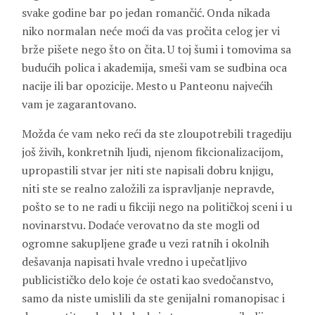
svake godine bar po jedan romančić. Onda nikada
niko normalan neće moći da vas pročita celog jer vi
brže pišete nego što on čita. U toj šumi i tomovima sa
budućih polica i akademija, smeši vam se sudbina oca
nacije ili bar opozicije. Mesto u Panteonu najvećih
vam je zagarantovano.
Možda će vam neko reći da ste zloupotrebili tragediju
još živih, konkretnih ljudi, njenom fikcionalizacijom,
upropastili stvar jer niti ste napisali dobru knjigu,
niti ste se realno založili za ispravljanje nepravde,
pošto se to ne radi u fikciji nego na političkoj sceni i u
novinarstvu. Dodaće verovatno da ste mogli od
ogromne sakupljene građe u vezi ratnih i okolnih
dešavanja napisati hvale vredno i upečatljivo
publicističko delo koje će ostati kao svedočanstvo,
samo da niste umislili da ste genijalni romanopisac i