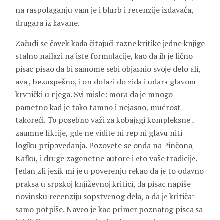
na raspolaganju vam je i blurb i recenzije izdavača,
drugara iz kavane.
Začudi se čovek kada čitajući razne kritike jedne knjige
stalno nailazi na iste formulacije, kao da ih je lično
pisac pisao da bi samome sebi objasnio svoje delo ali,
avaj, bezuspešno, i on dolazi do zida i udara glavom
krvnički u njega. Svi misle: mora da je mnogo
pametno kad je tako tamno i nejasno, mudrost
takoreći. To posebno važi za kobajagi kompleksne i
zaumne fikcije, gde ne vidite ni rep ni glavu niti
logiku pripovedanja. Pozovete se onda na Pinčona,
Kafku, i druge zagonetne autore i eto vaše tradicije.
Jedan zli jezik mi je u poverenju rekao da je to odavno
praksa u srpskoj književnoj kritici, da pisac napiše
novinsku recenziju sopstvenog dela, a da je kritičar
samo potpiše. Naveo je kao primer poznatog pisca sa