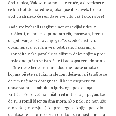
Srebrenica, Vukovar, samo da je vruće, a devedesete
će biti hot do naredne apokalipse ili zauvek. I kako
god pisali neko će reći da je sve bilo baš tako, i gore!
Kada ste izabrali tragični i nepopravljivi udes iz
prošlosti, najbolje sa puno mrtvih, masovan, krenite
u ispitavanje i iščitavanje građe, svedočanstava,
dokumenata, svega u vezi odabranog skazanija.
Pronađite neke paralele sa sličnim dešavanjima pre i
posle onoga što se istražuje i kao sopstveni doprinos
nađite neke lične, intimne dodirne tačke junaka o
kojima pišete sa tužnim sledom dešavanja i trudite se
da tim načinom dosegnete ili bar posegnete za
univerzalnim simbolima ljudskoga postojanja.
Kritičari će to već nanjušiti i citirati kao papagaji, kao
da su izronili biser sa dna mora. Ako pak i ne nanjuše
eto vašeg intervjua čak i pre nego se knjiga pojavila
da ukažete na bitne stvari u rukopisu u nastajanju, a