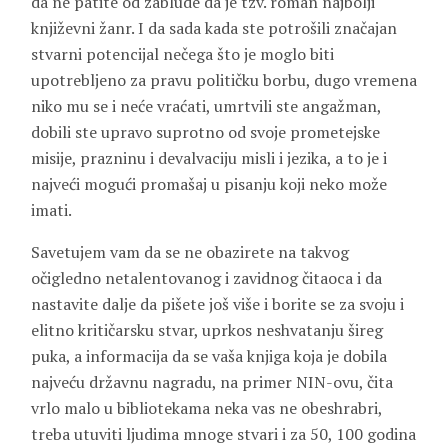
da ne patite od zablude da je tzv. roman najbolji
književni žanr. I da sada kada ste potrošili značajan
stvarni potencijal nečega što je moglo biti
upotrebljeno za pravu političku borbu, dugo vremena
niko mu se i neće vraćati, umrtvili ste angažman,
dobili ste upravo suprotno od svoje prometejske
misije, prazninu i devalvaciju misli i jezika, a to je i
najveći mogući promašaj u pisanju koji neko može
imati.
Savetujem vam da se ne obazirete na takvog
očigledno netalentovanog i zavidnog čitaoca i da
nastavite dalje da pišete još više i borite se za svoju i
elitno kritičarsku stvar, uprkos neshvatanju šireg
puka, a informacija da se vaša knjiga koja je dobila
najveću državnu nagradu, na primer NIN-ovu, čita
vrlo malo u bibliotekama neka vas ne obeshrabri,
treba utuviti ljudima mnoge stvari i za 50, 100 godina