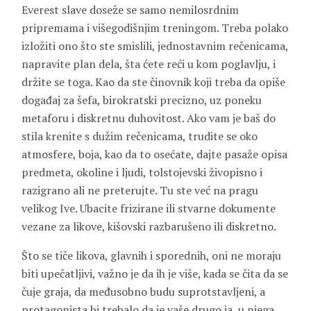
Everest slave doseže se samo nemilosrdnim
pripremama i višegodišnjim treningom. Treba polako
izložiti ono što ste smislili, jednostavnim rečenicama,
napravite plan dela, šta ćete reći u kom poglavlju, i
držite se toga. Kao da ste činovnik koji treba da opiše
događaj za šefa, birokratski precizno, uz poneku
metaforu i diskretnu duhovitost. Ako vam je baš do
stila krenite s dužim rečenicama, trudite se oko
atmosfere, boja, kao da to osećate, dajte pasaže opisa
predmeta, okoline i ljudi, tolstojevski živopisno i
razigrano ali ne preterujte. Tu ste već na pragu
velikog Ive. Ubacite frizirane ili stvarne dokumente
vezane za likove, kišovski razbarušeno ili diskretno.
Što se tiče likova, glavnih i sporednih, oni ne moraju
biti upečatljivi, važno je da ih je više, kada se čita da se
čuje graja, da međusobno budu suprotstavljeni, a
protagonista bi trebalo da je vaše drugo ja, u njega