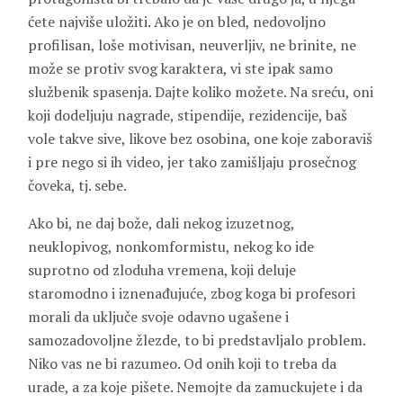
ćete najviše uložiti. Ako je on bled, nedovoljno
profilisan, loše motivisan, neuverljiv, ne brinite, ne
može se protiv svog karaktera, vi ste ipak samo
službenik spasenja. Dajte koliko možete. Na sreću, oni
koji dodeljuju nagrade, stipendije, rezidencije, baš
vole takve sive, likove bez osobina, one koje zaboraviš
i pre nego si ih video, jer tako zamišljaju prosečnog
čoveka, tj. sebe.
Ako bi, ne daj bože, dali nekog izuzetnog,
neuklopivog, nonkomformistu, nekog ko ide
suprotno od zloduha vremena, koji deluje
staromodno i iznenađujuće, zbog koga bi profesori
morali da uključe svoje odavno ugašene i
samozadovoljne žlezde, to bi predstavljalo problem.
Niko vas ne bi razumeo. Od onih koji to treba da
urade, a za koje pišete. Nemojte da zamuckujete i da