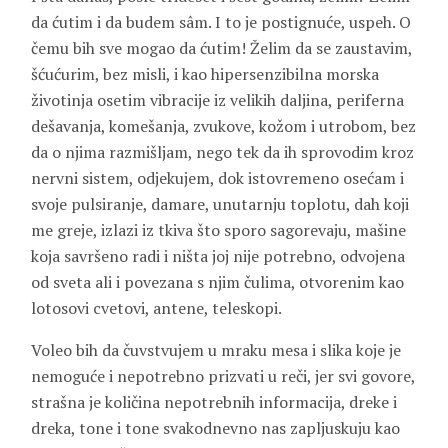
da ćutim i da budem sâm. I to je postignuće, uspeh. O
čemu bih sve mogao da ćutim! Želim da se zaustavim,
šćućurim, bez misli, i kao hipersenzibilna morska
životinja osetim vibracije iz velikih daljina, periferna
dešavanja, komešanja, zvukove, kožom i utrobom, bez
da o njima razmišljam, nego tek da ih sprovodim kroz
nervni sistem, odjekujem, dok istovremeno osećam i
svoje pulsiranje, damare, unutarnju toplotu, dah koji
me greje, izlazi iz tkiva što sporo sagorevaju, mašine
koja savršeno radi i ništa joj nije potrebno, odvojena
od sveta ali i povezana s njim čulima, otvorenim kao
lotosovi cvetovi, antene, teleskopi.
Voleo bih da čuvstvujem u mraku mesa i slika koje je
nemoguće i nepotrebno prizvati u reči, jer svi govore,
strašna je količina nepotrebnih informacija, dreke i
dreka, tone i tone svakodnevno nas zapljuskuju kao