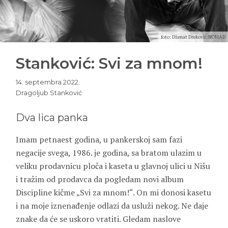
foto: Dženat Dreković/NOMAD
Stanković: Svi za mnom!
14. septembra 2022.
Dragoljub Stanković
Dva lica panka
Imam petnaest godina, u pankerskoj sam fazi
negacije svega, 1986. je godina, sa bratom ulazim u
veliku prodavnicu ploča i kaseta u glavnoj ulici u Nišu
i tražim od prodavca da pogledam novi album
Discipline kičme „Svi za mnom!“. On mi donosi kasetu
i na moje iznenađenje odlazi da usluži nekog. Ne daje
znake da će se uskoro vratiti. Gledam naslove