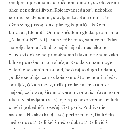
omiljenih pesama na otkačenom omotu, uz obaveznu
sliku nepodnošljivog „Koje izvanrednog“, nekoliko
sekundi se dvoumim, stavljam kasetu u unutrašnji
džep svog prvog fensi plavog kaputića i kažem
burazu: „Idemo!“. On me začuđeno gleda, promrmlja:
„A da platiš?“. Ali ja sam već krenuo, šapućem: „Izlazi
napolje, konju!“. Sad je najbitnije da nas niko ne
zaustavi dok se ne primaknemo izlazu, ne znam kako
bih se ponašao u tom slučaju. Kao da su nam noge
zalepljene smolom za pod, beskrajno dugo hodamo,
podiže se oluja iza nas koja samo što ne udari u leđa,
potiljak, čekam uzvik, urlik prodavca i hvatam se,
najzad, za bravu, širom otvaram vrata: istrčavamo na
ulicu. Nastavljamo s trčanjem još neko vreme, uz ludi
smeh i pobednički osećaj. Čist pank. Podrivanje
sistema. Nikakva krađa, već performans: „Da li želiš
nešto novo?/ Da li želiš nešto dobro?/ Da li vidiš