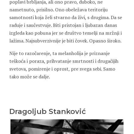
poplavi brbljanja, ali ono pravo, duboko, ne
nametnuto, prisilno. Ono obeležava teritoriju
samotnosti koja želi stvarno da živi, s drugima. Da se
raduje i saučestvuje. Biti pristojan i ljubazan danas
izgleda kao pobuna jer se društvo temelji na mržnji i
lažima. Najsubverzivnije je biti čovek. Opasno široko.
Nije to razočarenje, ta melanholija je priznanje
teškoća i poraza, prihvatanje smrtnosti i drugačijih
svetova, pomirenje i oprost, pre svega sebi. Samo
tako može se dalje.
Dragoljub Stanković