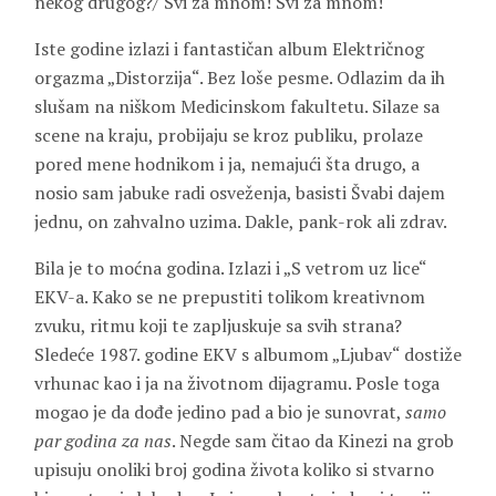
nekog drugog?/ Svi za mnom! Svi za mnom!“
Iste godine izlazi i fantastičan album Električnog
orgazma „Distorzija“. Bez loše pesme. Odlazim da ih
slušam na niškom Medicinskom fakultetu. Silaze sa
scene na kraju, probijaju se kroz publiku, prolaze
pored mene hodnikom i ja, nemajući šta drugo, a
nosio sam jabuke radi osveženja, basisti Švabi dajem
jednu, on zahvalno uzima. Dakle, pank-rok ali zdrav.
Bila je to moćna godina. Izlazi i „S vetrom uz lice“
EKV-a. Kako se ne prepustiti tolikom kreativnom
zvuku, ritmu koji te zapljuskuje sa svih strana?
Sledeće 1987. godine EKV s albumom „Ljubav“ dostiže
vrhunac kao i ja na životnom dijagramu. Posle toga
mogao je da dođe jedino pad a bio je sunovrat,
samo
par godina za nas
. Negde sam čitao da Kinezi na grob
upisuju onoliki broj godina života koliko si stvarno