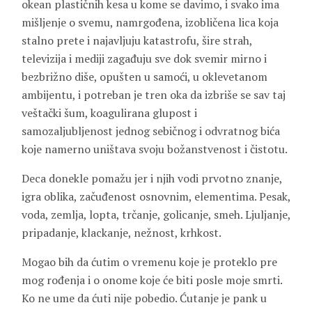
okean plastičnih kesa u kome se davimo, i svako ima
mišljenje o svemu, namrgođena, izobličena lica koja
stalno prete i najavljuju katastrofu, šire strah,
televizija i mediji zagađuju sve dok svemir mirno i
bezbrižno diše, opušten u samoći, u oklevetanom
ambijentu, i potreban je tren oka da izbriše se sav taj
veštački šum, koagulirana glupost i
samozaljubljenost jednog sebičnog i odvratnog bića
koje namerno uništava svoju božanstvenost i čistotu.
Deca donekle pomažu jer i njih vodi prvotno znanje,
igra oblika, začuđenost osnovnim, elementima. Pesak,
voda, zemlja, lopta, trčanje, golicanje, smeh. Ljuljanje,
pripadanje, klackanje, nežnost, krhkost.
Mogao bih da ćutim o vremenu koje je proteklo pre
mog rođenja i o onome koje će biti posle moje smrti.
Ko ne ume da ćuti nije pobedio. Ćutanje je pank u