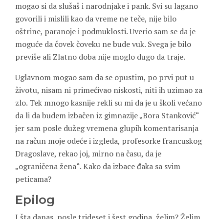
mogao si da slušaš i narodnjake i pank. Svi su lagano
govorili i mislili kao da vreme ne teče, nije bilo
oštrine, paranoje i podmuklosti. Uverio sam se da je
moguće da čovek čoveku ne bude vuk. Svega je bilo
previše ali Zlatno doba nije moglo dugo da traje.
Uglavnom mogao sam da se opustim, po prvi put u
životu, nisam ni primećivao niskosti, niti ih uzimao za
zlo. Tek mnogo kasnije rekli su mi da je u školi većano
da li da budem izbačen iz gimnazije „Bora Stanković“
jer sam posle dužeg vremena glupih komentarisanja
na račun moje odeće i izgleda, profesorke francuskog
Dragoslave, rekao joj, mirno na času, da je
„ograničena žena“. Kako da izbace đaka sa svim
peticama?
Epilog
I šta danas, posle trideset i šest godina, želim? Želim