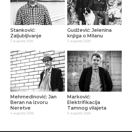
Stanković:
Gudžević: Jelenina
Zaljubljivanje
knjiga o Milanu
7. augusta 2026.
5. augusta 2026.
Mehmedinović: Jan
Marković:
Beran na izvoru
Elektrifikacija
Neretve
Tamnog vilajeta
4. augusta 2026.
3. augusta 2026.