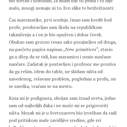
bio sretan i slobodan. Ja imam bar tu jednu i to nije
malo, mnogi nemaju ni to. Evo slike te bezbrižnosti:
Čas matematike, prvi srednje. Imao sam kredit kod
profe, predstavljao sam školu na republičkom
takmičenju a i on je bio opušten i dobar čovek.
Obukao sam grozno tesan sako pozajmljen od druga,
na parčetu papira napisao „New primitives“, stavio
ga u džep da se vidi, kao maramicu i nosio sunčane
naočare. Zadatak je postavljen i profesor me proziva
da ga rešim. Idem do table, ne skidam ništa od
navedenog, rešavam problem, pogledam u profu, on
se smeška, vraćam se na mesto.
Kosa mi je podignuta, obrijan sam iznad uveta, jedan
sam od najboljih đaka i ne može mi se prigovoriti
ništa. Mozak mi je u Svetozarevu bio izvežban da radi
pod pritiskom male zavidljive sredine, gde svi