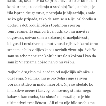
kalkulišu, sećam se da se procenjivalo ko će kome biti
konkurencija u odeljenju u srednjoj školi, ambicija je
išla ispred drugarstva, postojala je hijararhija, znalo
se ko gde pripada, tako da sam se u Nišu oslobodio u
dodiru s dobrodušnošću i toplinom sporog
temperamenta južnog tipa ljudi, koji mi najviše i
odgovara, uživao sam u srdačnoj druželjubivosti,
blagosti i neskrivenoj emotivnosti njihovih karaktera:
srce im je bilo vidljivo kao u nevinih životinja. Svlačio
sam sa sebe pancirne košulje srasle s kožom i kao da
sam iz Vijetnama došao na vojnu vežbu.
Najbolji drug bio mi je jedan od najlošijih učenika u
odeljenju. Nadimak mu je bio Selja i nije se svog
porekla stideo ni malo, naprotiv. Nije se gledalo ko
ima kakve ocene i kakvog je imovnog stanja, nego
kakav si kao osoba, šta slušaš od muzike, to je bio
ultimativni test ličnosti. Ali ni tu nije bilo snobizma,