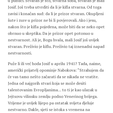
u publici. Stvaran je sto, stvarna soba, stvaran je mali
Josif. Još treba utvrditi da li je kifla stvarna. Od toga
zavisi i konačan sud: da li je prizor stvaran. Okupljeni
šute i zure u prizor ne bi li povjerovali. Ako i jesu,
nakon što je kifla pojedena, može biti da se neko opet
obrnuo u skeptika. Da je prizor opet potonuo u
nestvarnost. Ali je, Bogu hvala, mali Josif još uvijek
stvaran. Preživio je kiflu. Preživio taj iznenadni napad
nestvarnosti.
Puže li ili već hoda Josif u aprilu 1941? Tada, naime,
američki prijatelj opominje Nabokova: “Strahujem da
će vas tamo nešto začarati da se nikada ne vratite.
Jedna od najgorih stvari koja se može desiti
talentovanim Evropljanima… to ti je kao ulazak u
Jejtsovu vilinsku zemlju podno Venerinog brijega.
Vrijeme je uvijek lijepo pa ostatak svijeta djeluje
nestvarno. Dakle, sjeti se istoka s vremena na