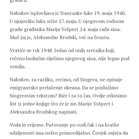
granica.
Nabokov isplovljava iz francuske luke 19. maja 1940.
U njujoršku luku stiže 27. maja. U njegovom rodnom
gradu građanka Marija Volpert 24. maja rađa sina.
Muž joj je, Aleksandar Brodski, već na frontu.
Vratiće se tek 1948. Jedan od onih sretnika koji,
rečeno budućim riječima njegovog sina, nije legao pod
zemlju.
Nabokov, za razliku, recimo, od Singera, ne opisuje
emigrantsko prelaženje okeana. Da se poslužimo
Singerovim tekstom? Biće i za to čas. Ovdje otkinimo
list iz jedne knjige što će je sin Marije Volpert i
Aleksandra Brodskog napisati.
Voda je vrijeme. Putovanje po vodi čak i na kratke
udaljenosti ima nešto primordijalno. Čovjek osjeća da