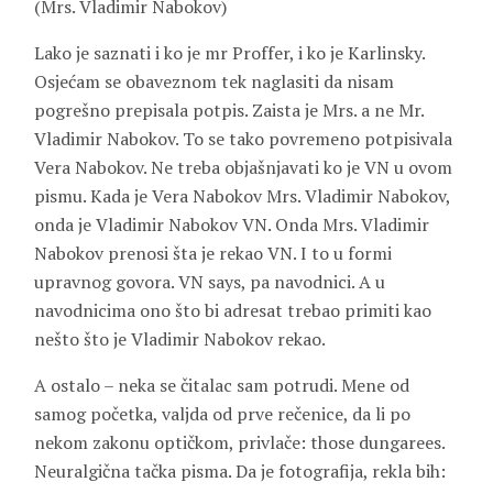
(Mrs. Vladimir Nabokov)
Lako je saznati i ko je mr Proffer, i ko je Karlinsky.
Osjećam se obaveznom tek naglasiti da nisam
pogrešno prepisala potpis. Zaista je Mrs. a ne Mr.
Vladimir Nabokov. To se tako povremeno potpisivala
Vera Nabokov. Ne treba objašnjavati ko je VN u ovom
pismu. Kada je Vera Nabokov Mrs. Vladimir Nabokov,
onda je Vladimir Nabokov VN. Onda Mrs. Vladimir
Nabokov prenosi šta je rekao VN. I to u formi
upravnog govora. VN says, pa navodnici. A u
navodnicima ono što bi adresat trebao primiti kao
nešto što je Vladimir Nabokov rekao.
A ostalo – neka se čitalac sam potrudi. Mene od
samog početka, valjda od prve rečenice, da li po
nekom zakonu optičkom, privlače: those dungarees.
Neuralgična tačka pisma. Da je fotografija, rekla bih: