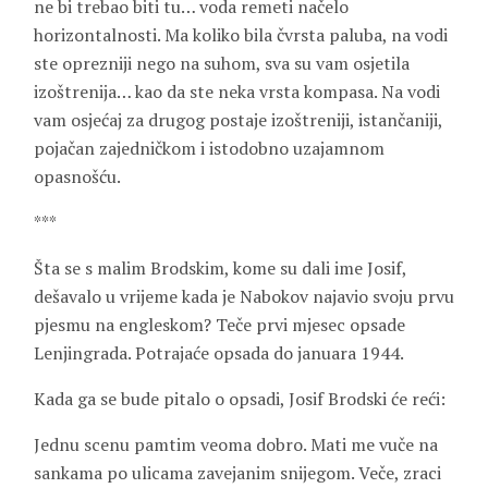
ne bi trebao biti tu… voda remeti načelo
horizontalnosti. Ma koliko bila čvrsta paluba, na vodi
ste oprezniji nego na suhom, sva su vam osjetila
izoštrenija… kao da ste neka vrsta kompasa. Na vodi
vam osjećaj za drugog postaje izoštreniji, istančaniji,
pojačan zajedničkom i istodobno uzajamnom
opasnošću.
***
Šta se s malim Brodskim, kome su dali ime Josif,
dešavalo u vrijeme kada je Nabokov najavio svoju prvu
pjesmu na engleskom? Teče prvi mjesec opsade
Lenjingrada. Potrajaće opsada do januara 1944.
Kada ga se bude pitalo o opsadi, Josif Brodski će reći:
Jednu scenu pamtim veoma dobro. Mati me vuče na
sankama po ulicama zavejanim snijegom. Veče, zraci