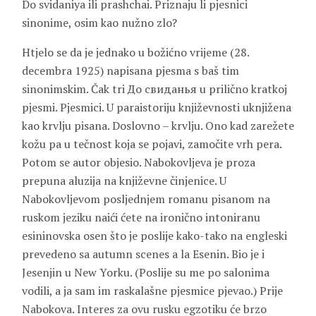
Do svidaniya ili prashchai. Priznaju li pjesnici
sinonime, osim kao nužno zlo?
Htjelo se da je jednako u božićno vrijeme (28.
decembra 1925) napisana pjesma s baš tim
sinonimskim. Čak tri До свиданья u prilično kratkoj
pjesmi. Pjesmici. U paraistoriju književnosti uknjižena
kao krvlju pisana. Doslovno – krvlju. Ono kad zarežete
kožu pa u tečnost koja se pojavi, zamočite vrh pera.
Potom se autor objesio. Nabokovljeva je proza
prepuna aluzija na književne činjenice. U
Nabokovljevom posljednjem romanu pisanom na
ruskom jeziku naići ćete na ironično intoniranu
esininovska osen što je poslije kako-tako na engleski
prevedeno sa autumn scenes a la Esenin. Bio je i
Jesenjin u New Yorku. (Poslije su me po salonima
vodili, a ja sam im raskalašne pjesmice pjevao.) Prije
Nabokova. Interes za ovu rusku egzotiku će brzo