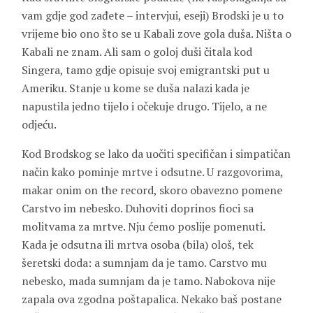
vam gdje god zađete – intervjui, eseji) Brodski je u to
vrijeme bio ono što se u Kabali zove gola duša. Ništa o
Kabali ne znam. Ali sam o goloj duši čitala kod
Singera, tamo gdje opisuje svoj emigrantski put u
Ameriku. Stanje u kome se duša nalazi kada je
napustila jedno tijelo i očekuje drugo. Tijelo, a ne
odjeću.
Kod Brodskog se lako da uočiti specifičan i simpatičan
način kako pominje mrtve i odsutne. U razgovorima,
makar onim on the record, skoro obavezno pomene
Carstvo im nebesko. Duhoviti doprinos fioci sa
molitvama za mrtve. Nju ćemo poslije pomenuti.
Kada je odsutna ili mrtva osoba (bila) ološ, tek
šeretski doda: a sumnjam da je tamo. Carstvo mu
nebesko, mada sumnjam da je tamo. Nabokova nije
zapala ova zgodna poštapalica. Nekako baš postane