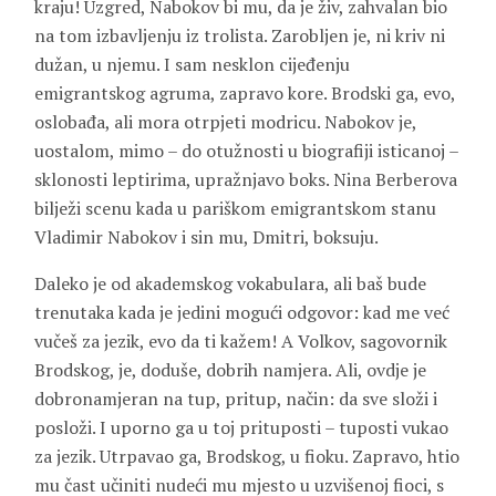
kraju! Uzgred, Nabokov bi mu, da je živ, zahvalan bio
na tom izbavljenju iz trolista. Zarobljen je, ni kriv ni
dužan, u njemu. I sam nesklon cijeđenju
emigrantskog agruma, zapravo kore. Brodski ga, evo,
oslobađa, ali mora otrpjeti modricu. Nabokov je,
uostalom, mimo – do otužnosti u biografiji isticanoj –
sklonosti leptirima, upražnjavo boks. Nina Berberova
bilježi scenu kada u pariškom emigrantskom stanu
Vladimir Nabokov i sin mu, Dmitri, boksuju.
Daleko je od akademskog vokabulara, ali baš bude
trenutaka kada je jedini mogući odgovor: kad me već
vučeš za jezik, evo da ti kažem! A Volkov, sagovornik
Brodskog, je, doduše, dobrih namjera. Ali, ovdje je
dobronamjeran na tup, pritup, način: da sve složi i
posloži. I uporno ga u toj prituposti – tuposti vukao
za jezik. Utrpavao ga, Brodskog, u fioku. Zapravo, htio
mu čast učiniti nudeći mu mjesto u uzvišenoj fioci, s