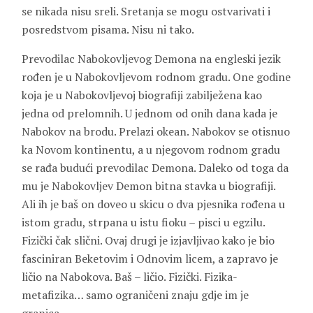
se nikada nisu sreli. Sretanja se mogu ostvarivati i
posredstvom pisama. Nisu ni tako.
Prevodilac Nabokovljevog Demona na engleski jezik
rođen je u Nabokovljevom rodnom gradu. One godine
koja je u Nabokovljevoj biografiji zabilježena kao
jedna od prelomnih. U jednom od onih dana kada je
Nabokov na brodu. Prelazi okean. Nabokov se otisnuo
ka Novom kontinentu, a u njegovom rodnom gradu
se rađa budući prevodilac Demona. Daleko od toga da
mu je Nabokovljev Demon bitna stavka u biografiji.
Ali ih je baš on doveo u skicu o dva pjesnika rođena u
istom gradu, strpana u istu fioku – pisci u egzilu.
Fizički čak slični. Ovaj drugi je izjavljivao kako je bio
fasciniran Beketovim i Odnovim licem, a zapravo je
ličio na Nabokova. Baš – ličio. Fizički. Fizika-
metafizika… samo ograničeni znaju gdje im je