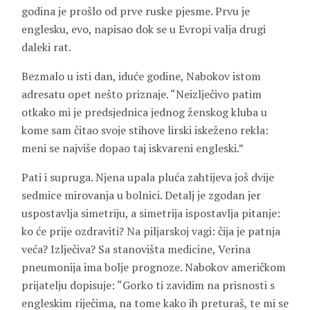
godina je prošlo od prve ruske pjesme. Prvu je
englesku, evo, napisao dok se u Evropi valja drugi
daleki rat.
Bezmalo u isti dan, iduće godine, Nabokov istom
adresatu opet nešto priznaje. “Neizlječivo patim
otkako mi je predsjednica jednog ženskog kluba u
kome sam čitao svoje stihove lirski iskeženo rekla:
meni se najviše dopao taj iskvareni engleski.”
Pati i supruga. Njena upala pluća zahtijeva još dvije
sedmice mirovanja u bolnici. Detalj je zgodan jer
uspostavlja simetriju, a simetrija ispostavlja pitanje:
ko će prije ozdraviti? Na piljarskoj vagi: čija je patnja
veća? Izlječiva? Sa stanovišta medicine, Verina
pneumonija ima bolje prognoze. Nabokov američkom
prijatelju dopisuje: “Gorko ti zavidim na prisnosti s
engleskim riječima, na tome kako ih preturaš, te mi se