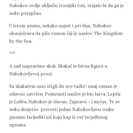
Nabokov ovdje uključio ironijski ton, stajalo bi da ga je
neko potapšao.
U istom pismu, nekako usput i pri dnu, Nabokov
obavještava da piše roman čiji je naslov The Kingdom
by the Sea.
***
A sad napravimo skok. Skakač je bitna figura u
Nabokovljevoj prozi.
Sa skakačem smo stigli do ove tačke: onaj roman je
odavno završen. Pomenuti naslov je bio larva. Leptir
je Lolita. Nabokov je slavan. Zapravo – i mrtav. Te se
neko dosjetio: prevesti jednu Nabokovljevu rusku
pjesmu. Iscijediti još koju kap iz već iscjeđenog
agruma.