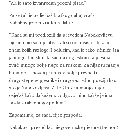
“Ali je zato izvanredan prozni pisac.”
Pa se (ali je ovdje baš kratkog daha) vraća
Nabokovljevom kratkom dahu:
“Kada su mi predložili da prevedem Nabokovljevu
pjesmu bio sam protiv… ali su oni insistirali iz ne
znam kojih razloga. I odlučim, kad je tako, učiniću šta
ja mogu. I mislim da sad na engleskom ta pjesma
zvuči mnogo bolje nego na ruskom. Za nijansu manje
banalno. I možda je uopšte bolje prevoditi
drugostepene pjesnike i drugorazrednu poeziju kao
što je Nabokovljeva. Zato što se u manjoj mjeri
osjećaš kako da kažem… odgovornim. Lakše je imati
posla s takvom gospodom.”
Zapamtimo, za sada, riječ gospoda.
Nabokov i prevodilac njegove ruske pjesme (Demon)