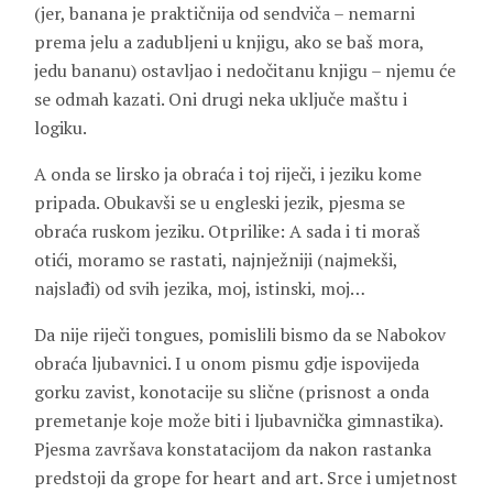
(jer, banana je praktičnija od sendviča – nemarni
prema jelu a zadubljeni u knjigu, ako se baš mora,
jedu bananu) ostavljao i nedočitanu knjigu – njemu će
se odmah kazati. Oni drugi neka uključe maštu i
logiku.
A onda se lirsko ja obraća i toj riječi, i jeziku kome
pripada. Obukavši se u engleski jezik, pjesma se
obraća ruskom jeziku. Otprilike: A sada i ti moraš
otići, moramo se rastati, najnježniji (najmekši,
najslađi) od svih jezika, moj, istinski, moj…
Da nije riječi tongues, pomislili bismo da se Nabokov
obraća ljubavnici. I u onom pismu gdje ispovijeda
gorku zavist, konotacije su slične (prisnost a onda
premetanje koje može biti i ljubavnička gimnastika).
Pjesma završava konstatacijom da nakon rastanka
predstoji da grope for heart and art. Srce i umjetnost