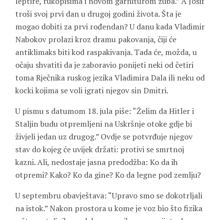
leptire, rukopisima i novom garniturom zuba.” A Josif
troši svoj prvi dan u drugoj godini života. Šta je
mogao dobiti za prvi rođendan? U danu kada Vladimir
Nabokov prolazi kroz dramu pakovanja, čiji će
antiklimaks biti kod raspakivanja. Tada će, možda, u
očaju shvatiti da je zaboravio ponijeti neki od četiri
toma Rječnika ruskog jezika Vladimira Dala ili neku od
kocki kojima se voli igrati njegov sin Dmitri.
U pismu s datumom 18. jula piše: “Želim da Hitler i
Staljin budu otpremljeni na Uskršnje otoke gdje bi
živjeli jedan uz drugog.” Ovdje se potvrđuje njegov
stav do kojeg će uvijek držati: protivi se smrtnoj
kazni. Ali, nedostaje jasna predodžba: Ko da ih
otpremi? Kako? Ko da gine? Ko da legne pod zemlju?
U septembru obavještava: “Upravo smo se dokotrljali
na istok.” Nakon prostora u kome je voz bio što fizika