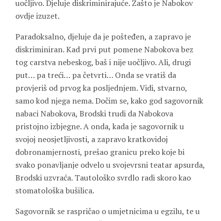
uočljivo. Djeluje diskriminirajuće. Zašto je Nabokov
ovdje izuzet.
Paradoksalno, djeluje da je pošteđen, a zapravo je
diskriminiran. Kad prvi put pomene Nabokova bez
tog carstva nebeskog, baš i nije uočljivo. Ali, drugi
put… pa treći… pa četvrti… Onda se vratiš da
provjeriš od prvog ka posljednjem. Vidi, stvarno,
samo kod njega nema. Dočim se, kako god sagovornik
nabaci Nabokova, Brodski trudi da Nabokova
pristojno izbjegne. A onda, kada je sagovornik u
svojoj neosjetljivosti, a zapravo kratkovidoj
dobronamjernosti, prešao granicu preko koje bi
svako ponavljanje odvelo u svojevrsni teatar apsurda,
Brodski uzvraća. Tautološko svrdlo radi skoro kao
stomatološka bušilica.
Sagovornik se raspričao o umjetnicima u egzilu, te u