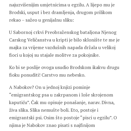
najuzvišenijim umjetnicima u egzilu. A lijepo mu je
Brodski, usput i bez dramljenja, drugom prilikom
rekao – sažeo u genijalnu sliku:
U Sabornoj crkvi Preobraženskog bataljona Njenog
Carskog Veličanstva u kripti je bilo sklonište te me je
majka za vrijeme vazdušnih napada držala u velikoj
fioci u kojoj su stajale molitve za pokojnike.
Ko bi se poslije ovoga usudio Brodskom ikakvu drugu
fioku ponuditi! Carstvo mu nebesko.
A Nabokov? On u jednoj knjizi pominje
“emigrantskog psa u zakrpanom i loše skrojenom
kaputiću”. Čak mu opisuje ponašanje, narav. Divna,
živa slika. Slika nemušte boli. Eto, postoje i
emigrantski psi. Osim što postoje “pisci u egzilu”. O
njima je Nabokov znao pisati s najfinijom