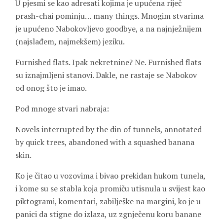
U pjesmi se kao adresati kojima je upućena riječ
prash-chai pominju… many things. Mnogim stvarima
je upućeno Nabokovljevo goodbye, a na najnježnijem
(najslađem, najmekšem) jeziku.
Furnished flats. Ipak nekretnine? Ne. Furnished flats
su iznajmljeni stanovi. Dakle, ne rastaje se Nabokov
od onog što je imao.
Pod mnoge stvari nabraja:
Novels interrupted by the din of tunnels, annotated
by quick trees, abandoned with a squashed banana
skin.
Ko je čitao u vozovima i bivao prekidan hukom tunela,
i kome su se stabla koja promiču utisnula u svijest kao
piktogrami, komentari, zabilješke na margini, ko je u
panici da stigne do izlaza, uz zgnječenu koru banane