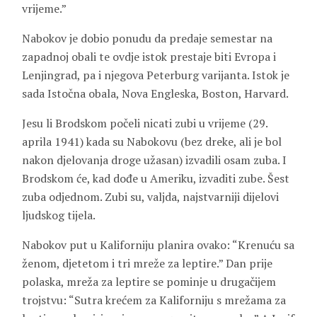
vrijeme.”
Nabokov je dobio ponudu da predaje semestar na
zapadnoj obali te ovdje istok prestaje biti Evropa i
Lenjingrad, pa i njegova Peterburg varijanta. Istok je
sada Istočna obala, Nova Engleska, Boston, Harvard.
Jesu li Brodskom počeli nicati zubi u vrijeme (29.
aprila 1941) kada su Nabokovu (bez dreke, ali je bol
nakon djelovanja droge užasan) izvadili osam zuba. I
Brodskom će, kad dođe u Ameriku, izvaditi zube. Šest
zuba odjednom. Zubi su, valjda, najstvarniji dijelovi
ljudskog tijela.
Nabokov put u Kaliforniju planira ovako: “Krenuću sa
ženom, djetetom i tri mreže za leptire.” Dan prije
polaska, mreža za leptire se pominje u drugačijem
trojstvu: “Sutra krećem za Kaliforniju s mrežama za