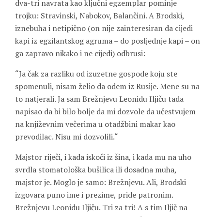
dva-tri navrata kao ključni egzemplar pominje
trojku: Stravinski, Nabokov, Balančini. A Brodski,
iznebuha i netipično (on nije zainteresiran da cijedi
kapi iz egzilantskog agruma – do posljednje kapi – on
ga zapravo nikako i ne cijedi) odbrusi:
“Ja čak za razliku od izuzetne gospode koju ste
spomenuli, nisam želio da odem iz Rusije. Mene su na
to natjerali. Ja sam Brežnjevu Leonidu Iljiču tada
napisao da bi bilo bolje da mi dozvole da učestvujem
na književnim večerima u otadžbini makar kao
prevodilac. Nisu mi dozvolili.“
Majstor riječi, i kada iskoči iz šina, i kada mu na uho
svrdla stomatološka bušilica ili dosadna muha,
majstor je. Moglo je samo: Brežnjevu. Ali, Brodski
izgovara puno ime i prezime, pride patronim.
Brežnjevu Leonidu Iljiču. Tri za tri! A s tim Iljič na