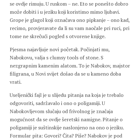
se ovdje rimuju. U ruskom – ne. Eto se ponešto dobro
može dobiti i u jeziku koji koristimo mimo ljubavi.
Grope je glagol koji označava ono pipkanje – ono kad,
recimo, provjeravate da li su vam naočale pri ruci, pri
tome ne skrečući pogled s otvorene knjige.
Pjesma najavljuje novi početak. Počinjati mu,
Nabokovu, valja s clumsy tools of stone. S
nezgrapnim kamenim alatom. To je Nabokov, majstor
filigrana, u Novi svijet došao da se u kameno doba
vrati.
Useljenički fajl je u slijedu pitanja na koja je trebalo
odgovoriti, sadržavalo i ono o poligamiji. U
Nabokovljevom slučaju od frivolnog je značaja
mogućnost da se ovdje šeretski namigne. Pitanje o
poligamiji je suštinskije naslonjeno na ono o jeziku.
Formular pita: Govori? Čita? Piše? Nabokov je pod