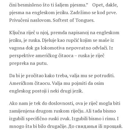
čini besmisleno što ti šaljem pjesmu.” Opet, dakle,
pjesma na engleskom jeziku. Zadržimo se kod prve.
Privučeni naslovom. Softest of Tongues.
Ključna riječ u njoj, premda napisanoj na engleskom
jeziku, je ruska. Djeluje kao rupčić kojim se maše iz
vagona dok ga lokomotiva nepovratno odvlači. Iz
perspektive američkog čitaoca – ruska je riječ
prepreka na putu.
Da bi je pročitao kako treba, valja mu se potruditi.
Američkom čitaocu. Valja mu pojmiti da osim
engleskog postoji i neki drugi jezik.
Ako nam je tek do doslovnosti, ova je riječ mogla biti
zamijenjena drugom ruskom riječju. Ali tada bismo
izgubili specifično ruski zvuk. Izgubili bismo i rimu. I
mnogo šta bi bilo drugačije. До свиданья ili прощай.