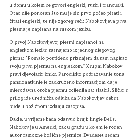
u domu u kojem se govori engleski, ruski i francuski.
Otac nije ponosan što mu je sin prvo počeo pisati i
čitati engleski, te nije zgoreg reći: Nabokovljeva prva
pjesma je napisana na ruskom jeziku.
O prvoj Nabokovljevoj pjesmi napisanoj na
engleskom jeziku saznajemo iz jednog njegovog
pisma: “Pomalo postiđeno priznajem da sam napisao
svoju prvu pjesmu na engleskom.” Krupni Nabokov
pravi djevojački kniks. Parodijsko podražavanje tona
pansionatkinje je zaokruženo informacijom da je
mjerodavna osoba pjesmu ocijenila sa: slatkiš. Sličici u
prilog ide urednička odluka da Nabokovljev début
bude u božićnom izdanju časopisa.
Dakle, u vrijeme kada odasvud bruji: Jingle Bells.
Nabokov je u Americi, čak u gradu u kojem je rođen
autor famozne božićne pjesmice. Dvadeset sedam