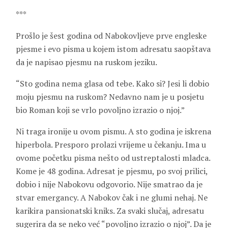
***
Prošlo je šest godina od Nabokovljeve prve engleske
pjesme i evo pisma u kojem istom adresatu saopštava
da je napisao pjesmu na ruskom jeziku.
“Sto godina nema glasa od tebe. Kako si? Jesi li dobio
moju pjesmu na ruskom? Nedavno nam je u posjetu
bio Roman koji se vrlo povoljno izrazio o njoj.”
Ni traga ironije u ovom pismu. A sto godina je iskrena
hiperbola. Presporo prolazi vrijeme u čekanju. Ima u
ovome početku pisma nešto od ustreptalosti mladca.
Kome je 48 godina. Adresat je pjesmu, po svoj prilici,
dobio i nije Nabokovu odgovorio. Nije smatrao da je
stvar emergancy. A Nabokov čak i ne glumi nehaj. Ne
karikira pansionatski kniks. Za svaki slučaj, adresatu
sugerira da se neko već “povoljno izrazio o njoj”. Da je