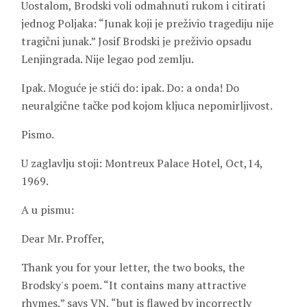
Uostalom, Brodski voli odmahnuti rukom i citirati
jednog Poljaka: “Junak koji je preživio tragediju nije
tragični junak.” Josif Brodski je preživio opsadu
Lenjingrada. Nije legao pod zemlju.
Ipak. Moguće je stići do: ipak. Do: a onda! Do
neuralgične tačke pod kojom kljuca nepomirljivost.
Pismo.
U zaglavlju stoji: Montreux Palace Hotel, Oct,14,
1969.
A u pismu:
Dear Mr. Proffer,
Thank you for your letter, the two books, the
Brodsky's poem. “It contains many attractive
rhymes,” says VN, “but is flawed by incorrectly