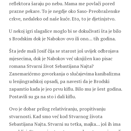
reflektora šaraju po nebu. Mama me povlači pored
prazne pekare. To je negdje oko Saso-Preobraženske
crkve, nedaleko od naše kuće. Eto, to je djetinjstvo.
U nekoj igri slagalice moglo bi se dokučivati šta je bilo
s Brodskim dok je Nabokov ovo ili ono… tih godina.
Šta jede mali Josif čija se starost još uvijek odbrojava
mjesecima, dok je Nabokov već uknjižen kao pisac
romana Stvarni život Sebastijana Najta?
Zanemarićemo govorkanja o slučajevima kanibalizma
u lenjingradskoj opsadi, pa navesti da je Brodski
zapamtio kada je jeo prvu kiflu. Bilo mu je šest godina.
Postavili su ga na sto i dali kiflu.
Ovo je dobar prilog relativiranju, propitivanju
stvarnosti. Kad smo već kod Stvarnog života
Sebastijana Najta. Stvarni su tetka, majka… još ih ima