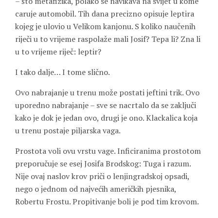
– što metafizika, polako se navikava na svijet u kome
caruje automobil. Tih dana precizno opisuje leptira
kojeg je ulovio u Velikom kanjonu. S koliko naučenih
riječi u to vrijeme raspolaže mali Josif? Tepa li? Zna li
u to vrijeme riječ: leptir?
I tako dalje… I tome slično.
Ovo nabrajanje u trenu može postati jeftini trik. Ovo
uporedno nabrajanje – sve se nacrtalo da se zaključi
kako je dok je jedan ovo, drugi je ono. Klackalica koja
u trenu postaje piljarska vaga.
Prostota voli ovu vrstu vage. Inficiranima prostotom
preporučuje se esej Josifa Brodskog: Tuga i razum.
Nije ovaj naslov krov priči o lenjingradskoj opsadi,
nego o jednom od najvećih američkih pjesnika,
Robertu Frostu. Propitivanje boli je pod tim krovom.