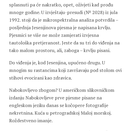
splasnuti pa će nakratko, opet, oživjeti kad prođu
mnoge godine. U izvještaju-presudi (№ 2028) iz jula
1992. stoji da je mikrospektralna analiza potvrdila –
posljednja Jesenjinova pjesma je napisana krvlju.
Pjesmici se više ne može zamjerati izvjesna
tautološka pretjeranost. Jeste da su tri do viđenja na
tako malom prostoru, ali, zaboga – krvlju pisani.
Do viđenja je, kod Jesenjina, upućeno drugu. U
mnogim su rastancima koji završavaju pod stolom ovi
stihovi evocirani kao zdravica.
Nabokovljevo zbogom? U američkom slikovničkom
izdanju Nabokovljeve prve pjesme pisane na
engleskom jeziku danas se kočopere fotografije
nekretnina. Kuća u petrogradskoj Maloj morskoj.
Roždestveno imanje.