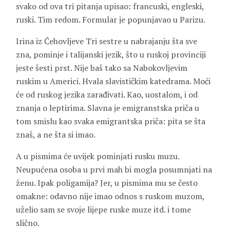
svako od ova tri pitanja upisao: francuski, engleski,
ruski. Tim redom. Formular je popunjavao u Parizu.
Irina iz Čehovljeve Tri sestre u nabrajanju šta sve
zna, pominje i talijanski jezik, što u ruskoj provinciji
jeste šesti prst. Nije baš tako sa Nabokovljevim
ruskim u Americi. Hvala slavističkim katedrama. Moći
će od ruskog jezika zarađivati. Kao, uostalom, i od
znanja o leptirima. Slavna je emigranstska priča u
tom smislu kao svaka emigrantska priča: pita se šta
znaš, a ne šta si imao.
A u pismima će uvijek pominjati rusku muzu.
Neupućena osoba u prvi mah bi mogla posumnjati na
ženu. Ipak poligamija? Jer, u pismima mu se često
omakne: odavno nije imao odnos s ruskom muzom,
uželio sam se svoje lijepe ruske muze itd. i tome
slično.