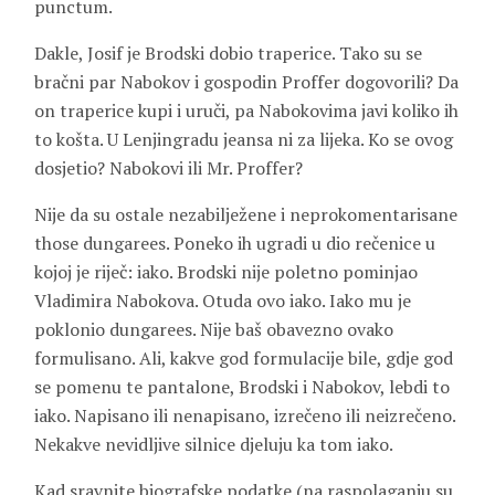
punctum.
Dakle, Josif je Brodski dobio traperice. Tako su se
bračni par Nabokov i gospodin Proffer dogovorili? Da
on traperice kupi i uruči, pa Nabokovima javi koliko ih
to košta. U Lenjingradu jeansa ni za lijeka. Ko se ovog
dosjetio? Nabokovi ili Mr. Proffer?
Nije da su ostale nezabilježene i neprokomentarisane
those dungarees. Poneko ih ugradi u dio rečenice u
kojoj je riječ: iako. Brodski nije poletno pominjao
Vladimira Nabokova. Otuda ovo iako. Iako mu je
poklonio dungarees. Nije baš obavezno ovako
formulisano. Ali, kakve god formulacije bile, gdje god
se pomenu te pantalone, Brodski i Nabokov, lebdi to
iako. Napisano ili nenapisano, izrečeno ili neizrečeno.
Nekakve nevidljive silnice djeluju ka tom iako.
Kad sravnite biografske podatke (na raspolaganju su