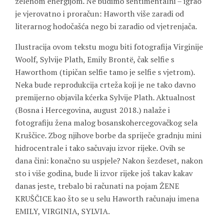
zelenom energijom. Ne budimo sentimentalni – igrao
je vjerovatno i proračun: Haworth više zaradi od
literarnog hodočašća nego bi zaradio od vjetrenjača.
Ilustracija ovom tekstu mogu biti fotografija Virginije
Woolf, Sylvije Plath, Emily Brontë, čak selfie s
Haworthom (tipičan selfie tamo je selfie s vjetrom).
Neka bude reprodukcija crteža koji je ne tako davno
premijerno objavila kćerka Sylvije Plath. Aktualnost
(Bosna i Hercegovina, august 2018.) nalaže i
fotografiju žena malog bosanskohercegovačkog sela
Kruščice. Zbog njihove borbe da spriječe gradnju mini
hidrocentrale i tako sačuvaju izvor rijeke. Ovih se
dana čini: konačno su uspjele? Nakon šezdeset, nakon
sto i više godina, bude li izvor rijeke još takav kakav
danas jeste, trebalo bi računati na pojam ŽENE
KRUŠČICE kao što se u selu Haworth računaju imena
EMILY, VIRGINIA, SYLVIA.