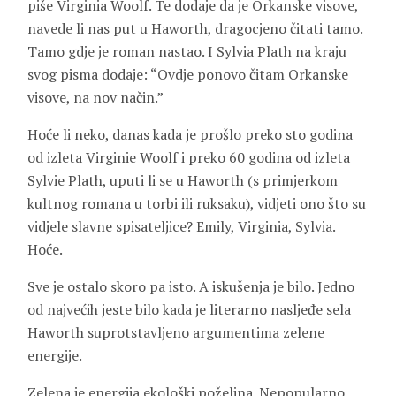
piše Virginia Woolf. Te dodaje da je Orkanske visove,
navede li nas put u Haworth, dragocjeno čitati tamo.
Tamo gdje je roman nastao. I Sylvia Plath na kraju
svog pisma dodaje: “Ovdje ponovo čitam Orkanske
visove, na nov način.”
Hoće li neko, danas kada je prošlo preko sto godina
od izleta Virginie Woolf i preko 60 godina od izleta
Sylvie Plath, uputi li se u Haworth (s primjerkom
kultnog romana u torbi ili ruksaku), vidjeti ono što su
vidjele slavne spisateljice? Emily, Virginia, Sylvia.
Hoće.
Sve je ostalo skoro pa isto. A iskušenja je bilo. Jedno
od najvećih jeste bilo kada je literarno nasljeđe sela
Haworth suprotstavljeno argumentima zelene
energije.
Zelena je energija ekološki poželjna. Nepopularno