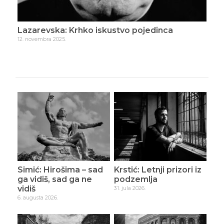
Lazarevska: Krhko iskustvo pojedinca
Laz
12. novembra 2025.
22. 
Simić: Hirošima – sad
Krstić: Letnji prizori iz
ga vidiš, sad ga ne
podzemlja
vidiš
31. jula 2026.
6. augusta 2026.