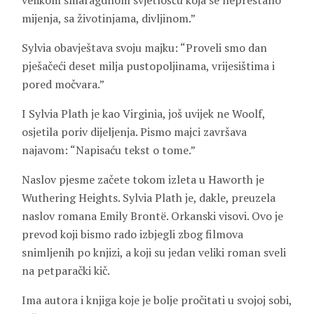
velikom smaragdnom svjetlošću koja se neprestano
mijenja, sa životinjama, divljinom.”
Sylvia obavještava svoju majku: “Proveli smo dan
pješačeći deset milja pustopoljinama, vrijesištima i
pored močvara.”
I Sylvia Plath je kao Virginia, još uvijek ne Woolf,
osjetila poriv dijeljenja. Pismo majci završava
najavom: “Napisaću tekst o tome.”
Naslov pjesme začete tokom izleta u Haworth je
Wuthering Heights. Sylvia Plath je, dakle, preuzela
naslov romana Emily Brontë. Orkanski visovi. Ovo je
prevod koji bismo rado izbjegli zbog filmova
snimljenih po knjizi, a koji su jedan veliki roman sveli
na petparački kič.
Ima autora i knjiga koje je bolje pročitati u svojoj sobi,