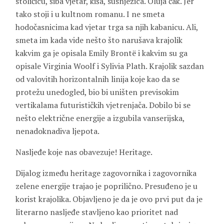
stoličicu, šiba vjetar, kiša, susnježica. Oluja čak. Jer
tako stoji i u kultnom romanu. I ne smeta
hodočasnicima kad vjetar trga sa njih kabanicu. Ali,
smeta im kada vide nešto što narušava krajolik
kakvim ga je opisala Emily Brontë i kakvim su ga
opisale Virginia Woolf i Sylivia Plath. Krajolik sazdan
od valovitih horizontalnih linija koje kao da se
protežu unedogled, bio bi uništen previsokim
vertikalama futurističkih vjetrenjača. Dobilo bi se
nešto električne energije a izgubila vanserijska,
nenadoknadiva ljepota.
Nasljeđe koje nas obavezuje! Heritage.
Dijalog između heritage zagovornika i zagovornika
zelene energije trajao je poprilično. Presuđeno je u
korist krajolika. Objavljeno je da je ovo prvi put da je
literarno nasljeđe stavljeno kao prioritet nad