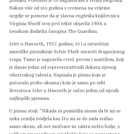
pošiljku. Ponosno je to naglašavala u svojoj biografiji.
Nakon više od sto godina s vremena na vrijeme
negdje se pomene da je slavna engleska književnica
Virginia Woolf svoj prvi tekst objavila 1904. u
ženskom dodatku časopisa The Guardian.
Izlet u Haworth, 1957. godine, će i u ostavštini
američke pjesnikinje Sylvie Plath ostaviti dragocjenog
traga. Tamo je napravila crtež perom i mastilom, koji
je danas jedan od reprezentativnih dokaza njenog
višestrukog talenta. Napisala je pismo koje je
putovalo preko okeana i koje je samo po sebi
literatura. Izlet u Haworth je začeo jednu od njenih
najljepših pjesama.
U pismu stoji: “Nikada ni pomislila nisam da bi mi se
neka zemlja svidjela kao što mi se do sada sviđao
samo okean, ali ove močvare su zaista nešto bolje, s