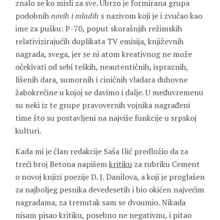
znalo se ko misli za sve. Ubrzo je formirana grupa
podobnih
novih i mladih
s nazivom koji je i zvučao kao
ime za pušku: P-70, poput skorašnjih režimskih
relativizirajućih duplikata TV emisija, književnih
nagrada, svega, jer se ni atom kreativnog ne može
očekivati od sebi teških, neautentičnih, ispraznih,
lišenih dara, sumornih i ciničnih vladara duhovne
žabokrečine u kojoj se davimo i dalje. U međuvremenu
su neki iz te grupe pravovernih vojnika nagrađeni
time što su postavljeni na najviše funkcije u srpskoj
kulturi.
Kada mi je član redakcije Saša Ilić predložio da za
treći broj Betona napišem
kritiku
za rubriku Cement
o novoj knjizi poezije D. J. Danilova, a koji je proglašen
za najboljeg pesnika devedesetih i bio okićen najvećim
nagradama, za trenutak sam se dvoumio. Nikada
nisam pisao kritiku, posebno ne negativnu, i pitao