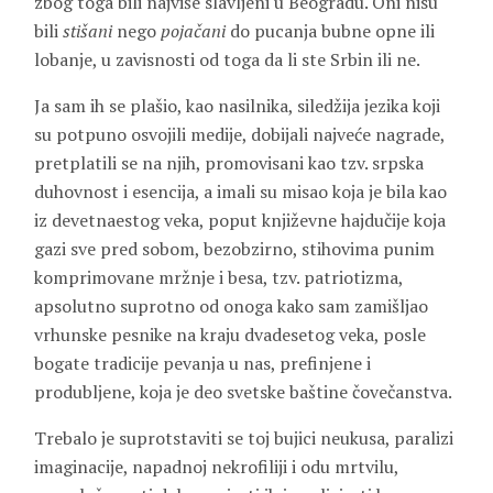
zbog toga bili najviše slavljeni u Beogradu. Oni nisu
bili
stišani
nego
pojačani
do pucanja bubne opne ili
lobanje, u zavisnosti od toga da li ste Srbin ili ne.
Ja sam ih se plašio, kao nasilnika, siledžija jezika koji
su potpuno osvojili medije, dobijali najveće nagrade,
pretplatili se na njih, promovisani kao tzv. srpska
duhovnost i esencija, a imali su misao koja je bila kao
iz devetnaestog veka, poput književne hajdučije koja
gazi sve pred sobom, bezobzirno, stihovima punim
komprimovane mržnje i besa, tzv. patriotizma,
apsolutno suprotno od onoga kako sam zamišljao
vrhunske pesnike na kraju dvadesetog veka, posle
bogate tradicije pevanja u nas, prefinjene i
produbljene, koja je deo svetske baštine čovečanstva.
Trebalo je suprotstaviti se toj bujici neukusa, paralizi
imaginacije, napadnoj nekrofiliji i odu mrtvilu,