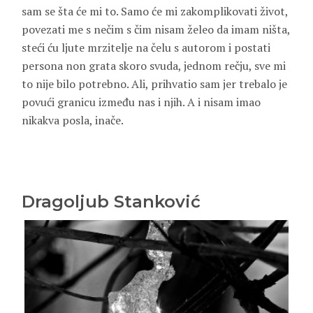
sam se šta će mi to. Samo će mi zakomplikovati život,
povezati me s nečim s čim nisam želeo da imam ništa,
steći ću ljute mrzitelje na čelu s autorom i postati
persona non grata skoro svuda, jednom rečju, sve mi
to nije bilo potrebno. Ali, prihvatio sam jer trebalo je
povući granicu između nas i njih. A i nisam imao
nikakva posla, inače.
Dragoljub Stanković