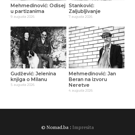
Mehmedinović: Odisej
Stanković:
u partizanima
Zaljubljivanje
9. augusta 2026.
7. augusta 2026.
Gudžević: Jelenina
Mehmedinović: Jan
knjiga o Milanu
Beran na izvoru
Neretve
5. augusta 2026.
4. augusta 2026.
© Nomad.ba :
Impresita