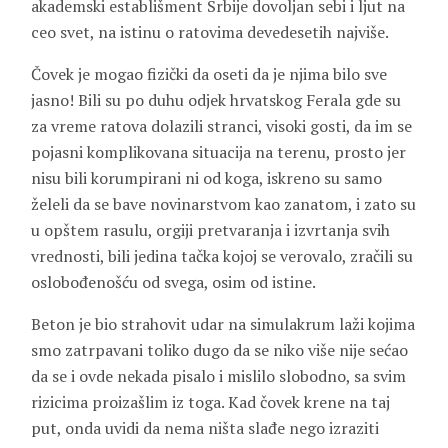
akademski establišment Srbije dovoljan sebi i ljut na
ceo svet, na istinu o ratovima devedesetih najviše.
Čovek je mogao fizički da oseti da je njima bilo sve
jasno! Bili su po duhu odjek hrvatskog Ferala gde su
za vreme ratova dolazili stranci, visoki gosti, da im se
pojasni komplikovana situacija na terenu, prosto jer
nisu bili korumpirani ni od koga, iskreno su samo
želeli da se bave novinarstvom kao zanatom, i zato su
u opštem rasulu, orgiji pretvaranja i izvrtanja svih
vrednosti, bili jedina tačka kojoj se verovalo, zračili su
oslobođenošću od svega, osim od istine.
Beton je bio strahovit udar na simulakrum laži kojima
smo zatrpavani toliko dugo da se niko više nije sećao
da se i ovde nekada pisalo i mislilo slobodno, sa svim
rizicima proizašlim iz toga. Kad čovek krene na taj
put, onda uvidi da nema ništa slađe nego izraziti