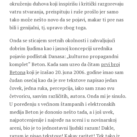
okruženju duhova koji inspirišu i kritički razgorevaju
vatru stvaranja, preispituju i ruše prošlo jer samo
tako može nešto novo da se pojavi, makar ti pre nas
bili i genijalni, tj. upravo zbog toga.
Onda se sticajem sretnih okolnosti i zahvaljujući
dobrim ljudima kao i jasnoj koncepciji urednika
pojavio podlistak Danasa: „kulturno propagandni
komplet“ Beton. Kada sam uzeo da čitam
prvi broj
Betona
koji je izašao 20. juna 2006. godine imao sam
čudan osećaj kao da je sve tekstove napisao jedan
čovek, jedna ruka, percepcija, iako sam znao svu
četvoricu, sasvim različitih, autora. Onda mi je sinulo.
U poređenju s većinom štampanih i elektronskih
medija Beton je donosio nešto tada, a i još uvek,
najpotcenjenije i najređe na sceni i u novinarskoj
areni, bio je to jednostavni ljudski razum! Dakle,
razum je pisao tekstove! Kakav raritet! Tek tako iz