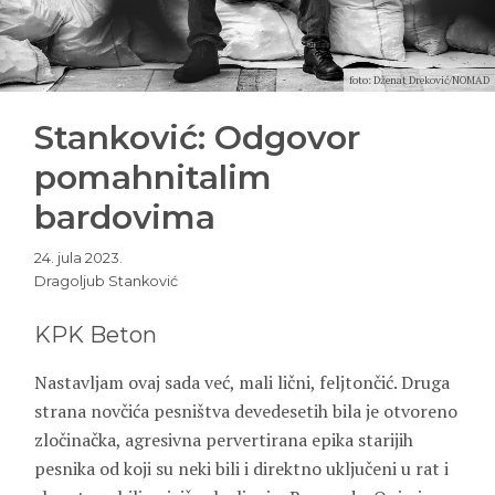
foto: Dženat Dreković/NOMAD
Stanković: Odgovor
pomahnitalim
bardovima
24. jula 2023.
Dragoljub Stanković
KPK Beton
Nastavljam ovaj sada već, mali lični, feljtončić. Druga
strana novčića pesništva devedesetih bila je otvoreno
zločinačka, agresivna pervertirana epika starijih
pesnika od koji su neki bili i direktno uključeni u rat i