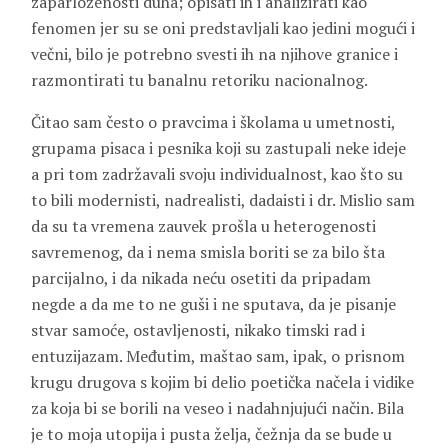
zaparloženosti duha; opisati ih i analizirati kao
fenomen jer su se oni predstavljali kao jedini mogući i
večni, bilo je potrebno svesti ih na njihove granice i
razmontirati tu banalnu retoriku nacionalnog.
Čitao sam često o pravcima i školama u umetnosti,
grupama pisaca i pesnika koji su zastupali neke ideje
a pri tom zadržavali svoju individualnost, kao što su
to bili modernisti, nadrealisti, dadaisti i dr. Mislio sam
da su ta vremena zauvek prošla u heterogenosti
savremenog, da i nema smisla boriti se za bilo šta
parcijalno, i da nikada neću osetiti da pripadam
negde a da me to ne guši i ne sputava, da je pisanje
stvar samoće, ostavljenosti, nikako timski rad i
entuzijazam. Međutim, maštao sam, ipak, o prisnom
krugu drugova s kojim bi delio poetička načela i vidike
za koja bi se borili na veseo i nadahnjujući način. Bila
je to moja utopija i pusta želja, čežnja da se bude u