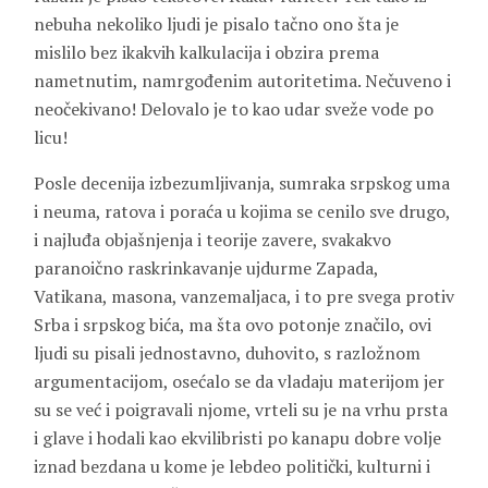
nebuha nekoliko ljudi je pisalo tačno ono šta je
mislilo bez ikakvih kalkulacija i obzira prema
nametnutim, namrgođenim autoritetima. Nečuveno i
neočekivano! Delovalo je to kao udar sveže vode po
licu!
Posle decenija izbezumljivanja, sumraka srpskog uma
i neuma, ratova i poraća u kojima se cenilo sve drugo,
i najluđa objašnjenja i teorije zavere, svakakvo
paranoično raskrinkavanje ujdurme Zapada,
Vatikana, masona, vanzemaljaca, i to pre svega protiv
Srba i srpskog bića, ma šta ovo potonje značilo, ovi
ljudi su pisali jednostavno, duhovito, s razložnom
argumentacijom, osećalo se da vladaju materijom jer
su se već i poigravali njome, vrteli su je na vrhu prsta
i glave i hodali kao ekvilibristi po kanapu dobre volje
iznad bezdana u kome je lebdeo politički, kulturni i