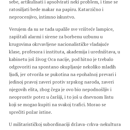
sebe, artikulisati i apsolvirati neki problem, i time se
ratosiljati bede makar na papiru. Katarzično i
neprocenjivo, intimno iskustvo.
Verujem da su se tada upalile sve vrišteće lampice,
zapištali alarmi i sirene za borbenu uzbunu u
krugovima okrvavljene nacionalističke vladajuće
klase, profesora i instituta, akademija i uredništava, u
kabinetu još živog Oca nacije, pod hitno je trebalo
odgovoriti na spontano okupljanje nekoliko mladih
ljudi, jer otvorila se pukotina na epohalnoj prevari i
jedinoj pravoj zaveri protiv srpskog naroda, zaveri
njegovih elita, zbog čega je ovo bio nepodnošljiv i
neoprostiv potez u čaršiji, i to još u dnevnom listu
koji se mogao kupiti na svakoj trafici. Morao se
sprečiti požar istine.
U militarističkoj subordinaciji država-crkva-nekultura