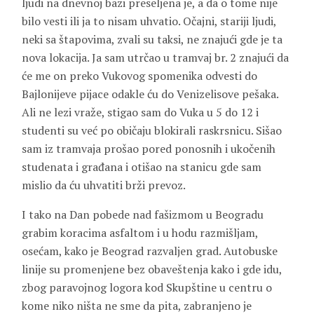
ljudi na dnevnoj bazi preseljena je, a da o tome nije
bilo vesti ili ja to nisam uhvatio. Očajni, stariji ljudi,
neki sa štapovima, zvali su taksi, ne znajući gde je ta
nova lokacija. Ja sam utrčao u tramvaj br. 2 znajući da
će me on preko Vukovog spomenika odvesti do
Bajlonijeve pijace odakle ću do Venizelisove pešaka.
Ali ne lezi vraže, stigao sam do Vuka u 5 do 12 i
studenti su već po običaju blokirali raskrsnicu. Sišao
sam iz tramvaja prošao pored ponosnih i ukočenih
studenata i građana i otišao na stanicu gde sam
mislio da ću uhvatiti brži prevoz.
I tako na Dan pobede nad fašizmom u Beogradu
grabim koracima asfaltom i u hodu razmišljam,
osećam, kako je Beograd razvaljen grad. Autobuske
linije su promenjene bez obaveštenja kako i gde idu,
zbog paravojnog logora kod Skupštine u centru o
kome niko ništa ne sme da pita, zabranjeno je