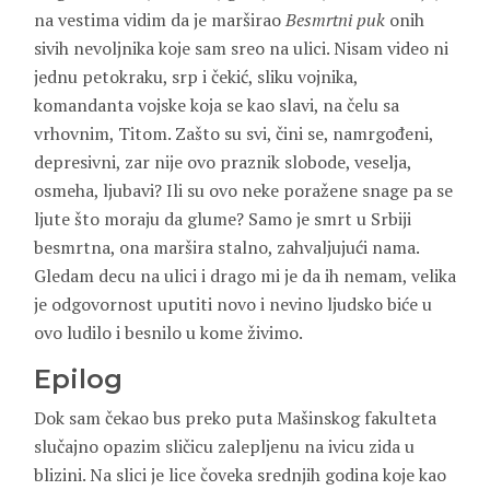
na vestima vidim da je marširao
Besmrtni
puk
onih
sivih nevoljnika koje sam sreo na ulici. Nisam video ni
jednu petokraku, srp i čekić, sliku vojnika,
komandanta vojske koja se kao slavi, na čelu sa
vrhovnim, Titom. Zašto su svi, čini se, namrgođeni,
depresivni, zar nije ovo praznik slobode, veselja,
osmeha, ljubavi? Ili su ovo neke poražene snage pa se
ljute što moraju da glume? Samo je smrt u Srbiji
besmrtna, ona maršira stalno, zahvaljujući nama.
Gledam decu na ulici i drago mi je da ih nemam, velika
je odgovornost uputiti novo i nevino ljudsko biće u
ovo ludilo i besnilo u kome živimo.
Epilog
Dok sam čekao bus preko puta Mašinskog fakulteta
slučajno opazim sličicu zalepljenu na ivicu zida u
blizini. Na slici je lice čoveka srednjih godina koje kao