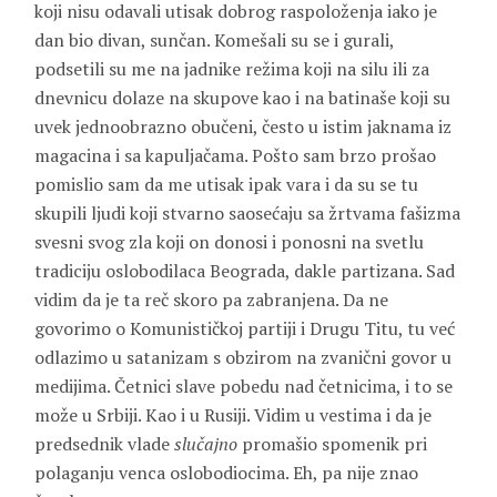
koji nisu odavali utisak dobrog raspoloženja iako je
dan bio divan, sunčan. Komešali su se i gurali,
podsetili su me na jadnike režima koji na silu ili za
dnevnicu dolaze na skupove kao i na batinaše koji su
uvek jednoobrazno obučeni, često u istim jaknama iz
magacina i sa kapuljačama. Pošto sam brzo prošao
pomislio sam da me utisak ipak vara i da su se tu
skupili ljudi koji stvarno saosećaju sa žrtvama fašizma
svesni svog zla koji on donosi i ponosni na svetlu
tradiciju oslobodilaca Beograda, dakle partizana. Sad
vidim da je ta reč skoro pa zabranjena. Da ne
govorimo o Komunističkoj partiji i Drugu Titu, tu već
odlazimo u satanizam s obzirom na zvanični govor u
medijima. Četnici slave pobedu nad četnicima, i to se
može u Srbiji. Kao i u Rusiji. Vidim u vestima i da je
predsednik vlade
slučajno
promašio spomenik pri
polaganju venca oslobodiocima. Eh, pa nije znao