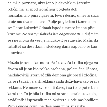
da mi je poznato, ukrašeno je đavolskim šarenim
rokčićima, a ispod ironičnog pogleda dok
nonšalantno puši cigaretu, levo i desno, umesto suza
stoje mu dva mala srca. Bolje pogledam i iznenadim
se: Petar Luković! Odmah ispod umesto imena piše
krupno:
Ne postoji sloboda bez odgovornosti
. Oduševim
se i ne mogu da verujem. Luković je i završio Mašinski
fakultet sa desetkom i sledećeg dana zaposlio se kao
– novinar.
Možda je ova slika-montaža Lukovića kritika njega za
života ali je on bio toliko osobena, polemična ličnost,
najduhovitiji isterivač zlih demona gluposti i zločina,
da se i tadašnja antireklama sada doživljava kao prava
reklama. Ne može svako biti đavo, i za to je potreban
karakter. To je bila kritika od strane netalentovanih,
zavidljivih i ispraznih mediokriteta. Bode nas bodilom
Pero s onoga sveta
, ne daje nam mira, iz rajske