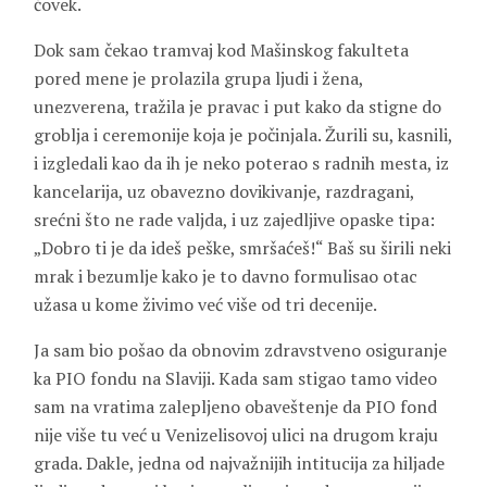
čovek.
Dok sam čekao tramvaj kod Mašinskog fakulteta
pored mene je prolazila grupa ljudi i žena,
unezverena, tražila je pravac i put kako da stigne do
groblja i ceremonije koja je počinjala. Žurili su, kasnili,
i izgledali kao da ih je neko poterao s radnih mesta, iz
kancelarija, uz obavezno dovikivanje, razdragani,
srećni što ne rade valjda, i uz zajedljive opaske tipa:
„Dobro ti je da ideš peške, smršaćeš!“ Baš su širili neki
mrak i bezumlje kako je to davno formulisao otac
užasa u kome živimo već više od tri decenije.
Ja sam bio pošao da obnovim zdravstveno osiguranje
ka PIO fondu na Slaviji. Kada sam stigao tamo video
sam na vratima zalepljeno obaveštenje da PIO fond
nije više tu već u Venizelisovoj ulici na drugom kraju
grada. Dakle, jedna od najvažnijih intitucija za hiljade