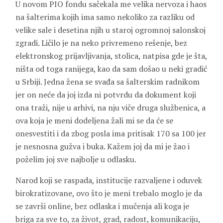
U novom PIO fondu sačekala me velika nervoza i haos
na šalterima kojih ima samo nekoliko za razliku od
velike sale i desetina njih u staroj ogromnoj salonskoj
zgradi. Ličilo je na neko privremeno rešenje, bez
elektronskog prijavljivanja, stolica, natpisa gde je šta,
ništa od toga ranijega, kao da sam došao u neki gradić
u Srbiji. Jedna žena se svađa sa šalterskim radnikom
jer on neće da joj izda ni potvrdu da dokument koji
ona traži, nije u arhivi, na nju viče druga službenica, a
ova koja je meni dodeljena žali mi se da će se
onesvestiti i da zbog posla ima pritisak 170 sa 100 jer
je nesnosna gužva i buka. Kažem joj da mi je žao i
poželim joj sve najbolje u odlasku.
Narod koji se raspada, institucije razvaljene i oduvek
birokratizovane, ovo što je meni trebalo moglo je da
se završi online, bez odlaska i mučenja ali koga je
briga za sve to, za život, grad, radost, komunikaciju,