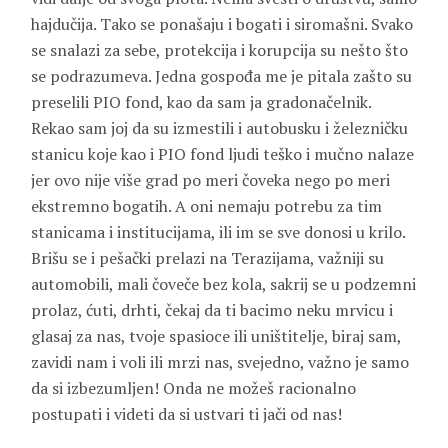
hajdučija. Tako se ponašaju i bogati i siromašni. Svako
se snalazi za sebe, protekcija i korupcija su nešto što
se podrazumeva. Jedna gospođa me je pitala zašto su
preselili PIO fond, kao da sam ja gradonačelnik.
Rekao sam joj da su izmestili i autobusku i železničku
stanicu koje kao i PIO fond ljudi teško i mučno nalaze
jer ovo nije više grad po meri čoveka nego po meri
ekstremno bogatih. A oni nemaju potrebu za tim
stanicama i institucijama, ili im se sve donosi u krilo.
Brišu se i pešački prelazi na Terazijama, važniji su
automobili, mali čoveče bez kola, sakrij se u podzemni
prolaz, ćuti, drhti, čekaj da ti bacimo neku mrvicu i
glasaj za nas, tvoje spasioce ili uništitelje, biraj sam,
zavidi nam i voli ili mrzi nas, svejedno, važno je samo
da si izbezumljen! Onda ne možeš racionalno
postupati i videti da si ustvari ti jači od nas!