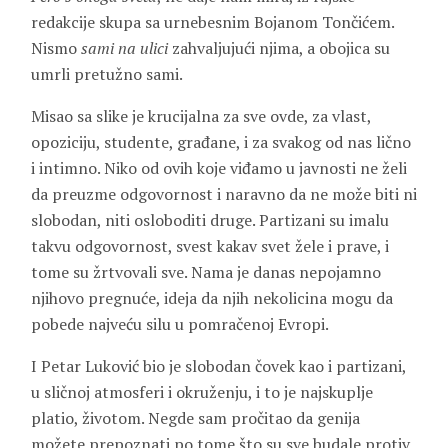
redakcije skupa sa urnebesnim Bojanom Tončićem.
Nismo
sami na ulici
zahvaljujući njima, a obojica su
umrli pretužno sami.
Misao sa slike je krucijalna za sve ovde, za vlast,
opoziciju, studente, građane, i za svakog od nas lično
i intimno. Niko od ovih koje viđamo u javnosti ne želi
da preuzme odgovornost i naravno da ne može biti ni
slobodan, niti osloboditi druge. Partizani su imalu
takvu odgovornost, svest kakav svet žele i prave, i
tome su žrtvovali sve. Nama je danas nepojamno
njihovo pregnuće, ideja da njih nekolicina mogu da
pobede najveću silu u pomračenoj Evropi.
I Petar Luković bio je slobodan čovek kao i partizani,
u sličnoj atmosferi i okruženju, i to je najskuplje
platio, životom. Negde sam pročitao da genija
možete prepoznati po tome što su sve budale protiv