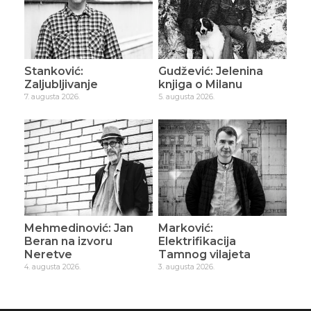
Stanković:
Gudžević: Jelenina
Zaljubljivanje
knjiga o Milanu
7. augusta 2026.
5. augusta 2026.
Mehmedinović: Jan
Marković:
Beran na izvoru
Elektrifikacija
Neretve
Tamnog vilajeta
4. augusta 2026.
3. augusta 2026.