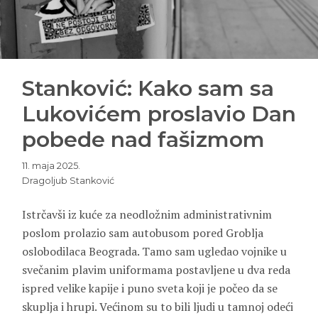
Stanković: Kako sam sa
Lukovićem proslavio Dan
pobede nad fašizmom
11. maja 2025.
Dragoljub Stanković
Istrčavši iz kuće za neodložnim administrativnim
poslom prolazio sam autobusom pored Groblja
oslobodilaca Beograda. Tamo sam ugledao vojnike u
svečanim plavim uniformama postavljene u dva reda
ispred velike kapije i puno sveta koji je počeo da se
skuplja i hrupi. Većinom su to bili ljudi u tamnoj odeći