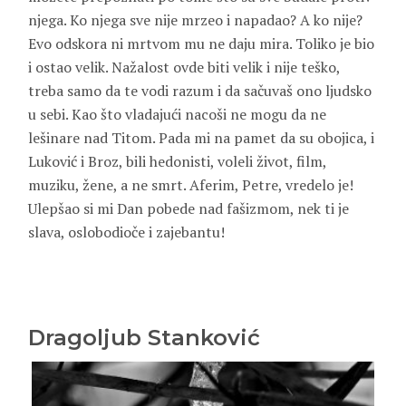
njega. Ko njega sve nije mrzeo i napadao? A ko nije?
Evo odskora ni mrtvom mu ne daju mira. Toliko je bio
i ostao velik. Nažalost ovde biti velik i nije teško,
treba samo da te vodi razum i da sačuvaš ono ljudsko
u sebi. Kao što vladajući nacoši ne mogu da ne
lešinare nad Titom. Pada mi na pamet da su obojica, i
Luković i Broz, bili hedonisti, voleli život, film,
muziku, žene, a ne smrt. Aferim, Petre, vredelo je!
Ulepšao si mi Dan pobede nad fašizmom, nek ti je
slava, oslobodioče i zajebantu!
Dragoljub Stanković