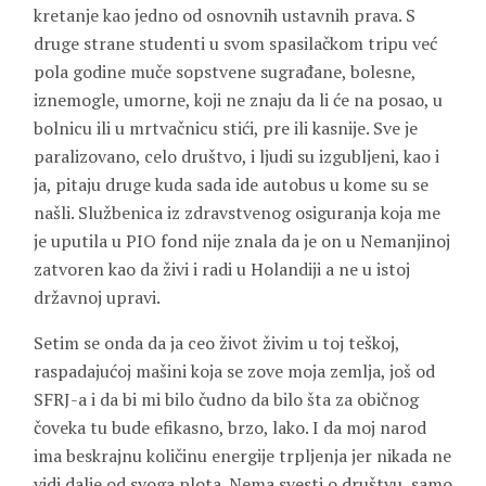
kretanje kao jedno od osnovnih ustavnih prava. S
druge strane studenti u svom spasilačkom tripu već
pola godine muče sopstvene sugrađane, bolesne,
iznemogle, umorne, koji ne znaju da li će na posao, u
bolnicu ili u mrtvačnicu stići, pre ili kasnije. Sve je
paralizovano, celo društvo, i ljudi su izgubljeni, kao i
ja, pitaju druge kuda sada ide autobus u kome su se
našli. Službenica iz zdravstvenog osiguranja koja me
je uputila u PIO fond nije znala da je on u Nemanjinoj
zatvoren kao da živi i radi u Holandiji a ne u istoj
državnoj upravi.
Setim se onda da ja ceo život živim u toj teškoj,
raspadajućoj mašini koja se zove moja zemlja, još od
SFRJ-a i da bi mi bilo čudno da bilo šta za običnog
čoveka tu bude efikasno, brzo, lako. I da moj narod
ima beskrajnu količinu energije trpljenja jer nikada ne
vidi dalje od svoga plota. Nema svesti o društvu, samo