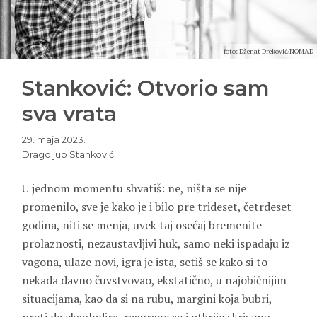
foto: Dženat Dreković/NOMAD
Stanković: Otvorio sam
sva vrata
29. maja 2023.
Dragoljub Stanković
U jednom momentu shvatiš: ne, ništa se nije
promenilo, sve je kako je i bilo pre trideset, četrdeset
godina, niti se menja, uvek taj osećaj bremenite
prolaznosti, nezaustavljivi huk, samo neki ispadaju iz
vagona, ulaze novi, igra je ista, setiš se kako si to
nekada davno čuvstvovao, ekstatično, u najobičnijim
situacijama, kao da si na rubu, margini koja bubri,