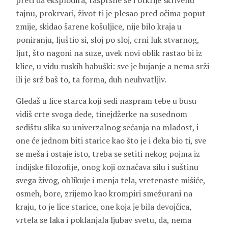
preti da eksplodira, rasprsne se i otkrije skrivenu
tajnu, prokrvari, život ti je plesao pred očima poput
zmije, skidao šarene košuljice, nije bilo kraja u
poniranju, ljuštio si, sloj po sloj, crni luk stvarnog,
ljut, što nagoni na suze, uvek novi oblik rastao bi iz
klice, u vidu ruskih babuški: sve je bujanje a nema srži
ili je srž baš to, ta forma, duh neuhvatljiv.
Gledaš u lice starca koji sedi naspram tebe u busu
vidiš crte svoga dede, tinejdžerke na susednom
sedištu slika su univerzalnog sećanja na mladost, i
one će jednom biti starice kao što je i deka bio ti, sve
se meša i ostaje isto, treba se setiti nekog pojma iz
indijske filozofije, onog koji označava silu i suštinu
svega živog, oblikuje i menja tela, vretenaste mišiće,
osmeh, bore, zrijemo kao krompiri smežurani na
kraju, to je lice starice, one koja je bila devojčica,
vrtela se laka i poklanjala ljubav svetu, da, nema