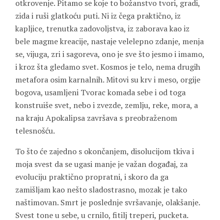
otkrovenje. Pitamo se koje to božanstvo tvori, gradi,
zida i ruši glatkoću puti. Ni iz čega praktično, iz
kapljice, trenutka zadovoljstva, iz zaborava kao iz
bele magme kreacije, nastaje velelepno zdanje, menja
se, vijuga, zri i sagoreva, ono je sve što jesmo i imamo,
i kroz šta gledamo svet. Kosmos je telo, nema drugih
metafora osim karnalnih. Mitovi su krv i meso, orgije
bogova, usamljeni Tvorac komada sebe i od toga
konstruiše svet, nebo i zvezde, zemlju, reke, mora, a
na kraju Apokalipsa završava s preobraženom
telesnošću.
To što će zajedno s okončanjem, disolucijom tkiva i
moja svest da se ugasi manje je važan događaj, za
evoluciju praktično propratni, i skoro da ga
zamišljam kao nešto sladostrasno, mozak je tako
naštimovan. Smrt je poslednje svršavanje, olakšanje.
Svest tone u sebe, u crnilo, fitilj treperi, pucketa.