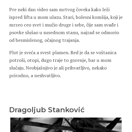
Pre neki dan video sam mrtvog čoveka kako leži
ispred lifta u mom ulazu. Stari, bolesni komšija, koji je
mrzeo ceo svet i mučio druge i sebe, čije sam svađe i
psovke slušao u susednom stanu, najzad se odmorio
od besmislenog, očajnog trajanja.
Plot je sveća a svest plamen. Red je da se voštanica
potroši, otopi, dugo traje to gorenje, bar u mom
slučaju. Neobjašnjivo je ali prihvatljivo, nekako
prirodno, a neshvatljivo.
Dragoljub Stanković