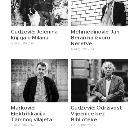
Gudžević: Jelenina
Mehmedinović: Jan
knjiga o Milanu
Beran na izvoru
Neretve
5. augusta 2026.
4. augusta 2026.
Marković:
Gudžević: Održivost
Elektrifikacija
Vijećnice bez
Tamnog vilajeta
Biblioteke
3. augusta 2026.
1. augusta 2026.