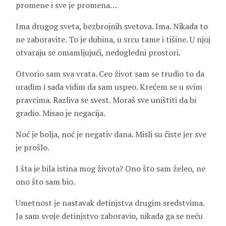
promene i sve je promena…
Ima drugog sveta, bezbrojnih svetova. Ima. Nikada to
ne zaboravite. To je dubina, u srcu tame i tišine. U njoj
otvaraju se omamljujući, nedogledni prostori.
Otvorio sam sva vrata. Ceo život sam se trudio to da
uradim i sada vidim da sam uspeo. Krećem se u svim
pravcima. Razliva se svest. Moraš sve uništiti da bi
gradio. Misao je negacija.
Noć je bolja, noć je negativ dana. Misli su čiste jer sve
je prošlo.
I šta je bila istina mog života? Ono što sam želeo, ne
ono što sam bio.
Umetnost je nastavak detinjstva drugim sredstvima.
Ja sam svoje detinjstvo zaboravio, nikada ga se neću