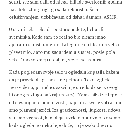
setiti, sve sam dalji od njega, hiljade svetlosnih godina
nas deli i zbog toga ga sada rekonstruišem,
osluškivanjem, uobličavam od daha i damara. ASMR.
U stvari tek treba da postanem dete, beba ali
svemirska. Kada sam to realno bio nisam imao
aparaturu, instrumente, kategorije da fiksiram veliko
plavetnilo. Zato mu sada idem u susret, posle pola
veka. Ono se smeši u daljini, zove me, zanosi.
Kada pogledam svoje telo u ogledalu kupatila kažem
da je pravda da ga nestane jednom. Tako izgleda,
nesavršeno, priručno, sasvim je u redu da se iz ovog
ili onog razloga na kraju rastoči. Nema nikakve lepote
u telesnoj nepromenjivosti, naprotiv, sve je vatra i mi
smo plameni jezičci. Iza gracioznosti, ljupkosti udova
slutimo večnost, kao ideju, uvek je ponovo otkrivamo
kada ugledamo neko lepo biće, to je svakodnevno