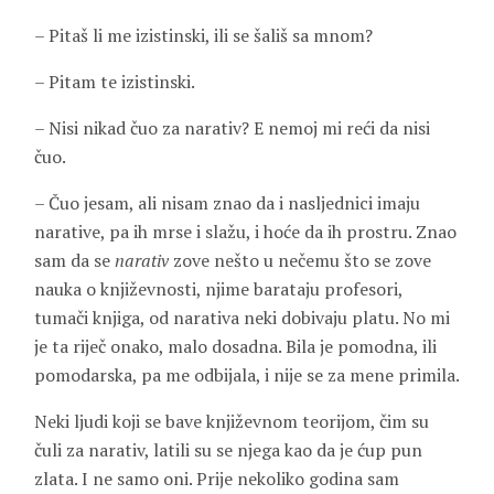
– Pitaš li me izistinski, ili se šališ sa mnom?
– Pitam te izistinski.
– Nisi nikad čuo za narativ? E nemoj mi reći da nisi
čuo.
– Čuo jesam, ali nisam znao da i nasljednici imaju
narative, pa ih mrse i slažu, i hoće da ih prostru. Znao
sam da se
narativ
zove nešto u nečemu što se zove
nauka o književnosti, njime barataju profesori,
tumači knjiga, od narativa neki dobivaju platu. No mi
je ta riječ onako, malo dosadna. Bila je pomodna, ili
pomodarska, pa me odbijala, i nije se za mene primila.
Neki ljudi koji se bave književnom teorijom, čim su
čuli za narativ, latili su se njega kao da je ćup pun
zlata. I ne samo oni. Prije nekoliko godina sam