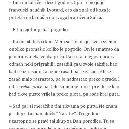
– Ima možda četrdeset godina. Upotrebio ju je
francuski naučnik
Lyotard
, eto da znaš od koga je
potekla da bi došla do tvoga bratučeda Salka.
– E taj Lijotar je baš pogodio.
– Pa ne bih baš rekao. Meni se čini da je, sve u svemu,
onoliko promašio koliko je pogodio. On je smatrao da
je narativ neka velika priča. Pa su taj njegov narativ
odmah neki prigrabili i zasadili ga u svoje saksije, kao
kad se iz rasadnika uzme rasad pa se zasadi. Ali se
zasad malo razrastao, pa je nadrastao preko ograde. I
od te
velike priče
nastale su manje priče, prelile se kao
kad tikve puste vriježa preko plota, pa rode kraj puta.
– Sad ga i ti meračiš s tim tikvama po putu. Ne znam
jesi li pratio banjalučki “Narativ”. Tri godine
uzastopno se pravi taj skup za Dan porodice. Tu se
razgovara sa porodičnim i sa dečjim psiholozima.