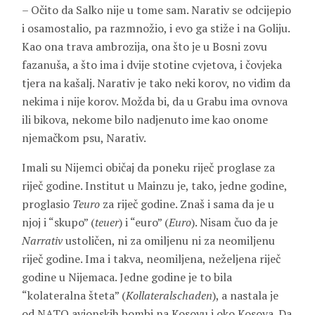
– Očito da Salko nije u tome sam. Narativ se odcijepio
i osamostalio, pa razmnožio, i evo ga stiže i na Goliju.
Kao ona trava ambrozija, ona što je u Bosni zovu
fazanuša, a što ima i dvije stotine cvjetova, i čovjeka
tjera na kašalj. Narativ je tako neki korov, no vidim da
nekima i nije korov. Možda bi, da u Grabu ima ovnova
ili bikova, nekome bilo nadjenuto ime kao onome
njemačkom psu, Narativ.
Imali su Nijemci običaj da poneku riječ proglase za
riječ godine. Institut u Mainzu je, tako, jedne godine,
proglasio
Teuro
za riječ godine. Znaš i sama da je u
njoj i “skupo” (
teuer
) i “euro” (
Euro
). Nisam čuo da je
Narrativ
ustoličen, ni za omiljenu ni za neomiljenu
riječ godine. Ima i takva, neomiljena, neželjena riječ
godine u Nijemaca. Jedne godine je to bila
“kolateralna šteta” (
Kollateralschaden
), a nastala je
od NATO avionskih bombi na Kosovu i oko Kosova. Da