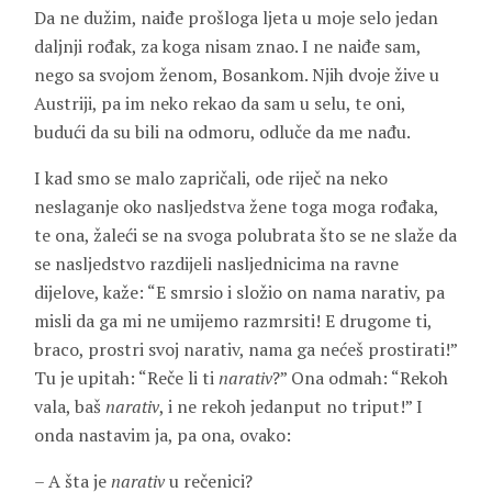
Da ne dužim, naiđe prošloga ljeta u moje selo jedan
daljnji rođak, za koga nisam znao. I ne naiđe sam,
nego sa svojom ženom, Bosankom. Njih dvoje žive u
Austriji, pa im neko rekao da sam u selu, te oni,
budući da su bili na odmoru, odluče da me nađu.
I kad smo se malo zapričali, ode riječ na neko
neslaganje oko nasljedstva žene toga moga rođaka,
te ona, žaleći se na svoga polubrata što se ne slaže da
se nasljedstvo razdijeli nasljednicima na ravne
dijelove, kaže: “E smrsio i složio on nama narativ, pa
misli da ga mi ne umijemo razmrsiti! E drugome ti,
braco, prostri svoj narativ, nama ga nećeš prostirati!”
Tu je upitah: “Reče li ti
narativ
?” Ona odmah: “Rekoh
vala, baš
narativ
, i ne rekoh jedanput no triput!” I
onda nastavim ja, pa ona, ovako:
– A šta je
narativ
u rečenici?