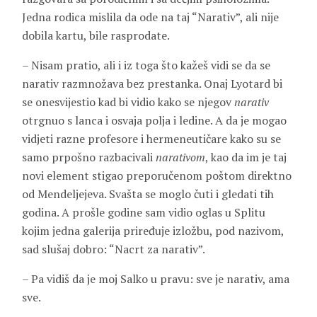
Jedna rodica mislila da ode na taj “Narativ”, ali nije
dobila kartu, bile rasprodate.
– Nisam pratio, ali i iz toga što kažeš vidi se da se
narativ razmnožava bez prestanka. Onaj Lyotard bi
se onesvijestio kad bi vidio kako se njegov
narativ
otrgnuo s lanca i osvaja polja i ledine. A da je mogao
vidjeti razne profesore i hermeneutičare kako su se
samo prpošno razbacivali
narativom
, kao da im je taj
novi element stigao preporučenom poštom direktno
od Mendeljejeva. Svašta se moglo čuti i gledati tih
godina. A prošle godine sam vidio oglas u Splitu
kojim jedna galerija priređuje izložbu, pod nazivom,
sad slušaj dobro: “Nacrt za narativ”.
– Pa vidiš da je moj Salko u pravu: sve je narativ, ama
sve.