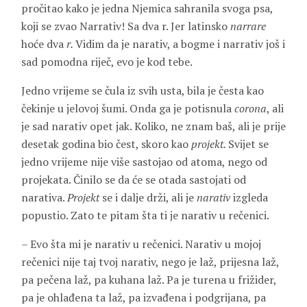
pročitao kako je jedna Njemica sahranila svoga psa,
koji se zvao Narrativ! Sa dva r. Jer latinsko
narrare
hoće dva
r.
Vidim da je narativ, a bogme i narrativ još i
sad pomodna riječ, evo je kod tebe.
Jedno vrijeme se čula iz svih usta, bila je česta kao
čekinje u jelovoj šumi. Onda ga je potisnula
corona
, ali
je sad narativ opet jak. Koliko, ne znam baš, ali je prije
desetak godina bio čest, skoro kao
projekt.
Svijet se
jedno vrijeme nije više sastojao od atoma, nego od
projekata. Činilo se da će se otada sastojati od
narativa.
Projekt
se i dalje drži, ali je
narativ
izgleda
popustio. Zato te pitam šta ti je narativ u rečenici.
– Evo šta mi je narativ u rečenici. Narativ u mojoj
rečenici nije taj tvoj narativ, nego je laž, prijesna laž,
pa pečena laž, pa kuhana laž. Pa je turena u frižider,
pa je ohlađena ta laž, pa izvađena i podgrijana, pa