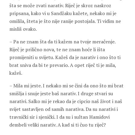
šta se može zvati narativ. Riječ je skroz naskroz
pripsana, kako vi u Sandžaku kažete, nekako mi je
omilila, šteta je što nije ranije postojala. Ti vidim ne
misliš ovako.
– Pa ne znam šta da ti kažem na tvoje meračenje.
Riječ je prilično nova, te ne znam hoće li išta
promijeniti u svijetu. Kažeš da je narativ i ono što ti
brat sniva da bi te prevario. A opet riječ ti je mila,
kažeš.
– Mila mi jeste. I nekako mi se čini da ono što mi brat
smišlja i snuje jeste baš narativ. I druge stvari su
narativi. Salko mi je rekao da je cipcio naš život i naš
svijet sastavljen od samih narativa. Da su narativi i
travnički sir i sjenički. I da su i sultan
Hamidovi
dembeli veliki narativ. A kad si ti čuo tu riječ?