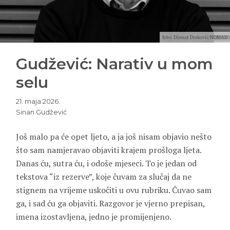
foto: Dženat Dreković/NOMAD
Gudžević: Narativ u mom
selu
21. maja 2026.
Sinan Gudžević
Još malo pa će opet ljeto, a ja još nisam objavio nešto
što sam namjeravao objaviti krajem prošloga ljeta.
Danas ću, sutra ću, i odoše mjeseci. To je jedan od
tekstova “iz rezerve”, koje čuvam za slučaj da ne
stignem na vrijeme uskočiti u ovu rubriku. Čuvao sam
ga, i sad ću ga objaviti. Razgovor je vjerno prepisan,
imena izostavljena, jedno je promijenjeno.