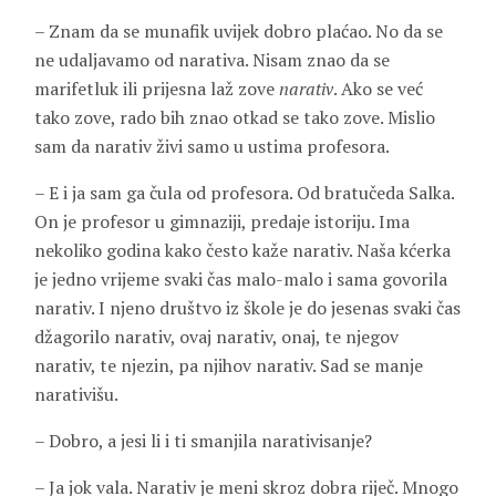
– Znam da se munafik uvijek dobro plaćao. No da se
ne udaljavamo od narativa. Nisam znao da se
marifetluk ili prijesna laž zove
narativ
. Ako se već
tako zove, rado bih znao otkad se tako zove. Mislio
sam da narativ živi samo u ustima profesora.
– E i ja sam ga čula od profesora. Od bratučeda
Salka
.
On je profesor u gimnaziji, predaje istoriju. Ima
nekoliko godina kako često kaže narativ. Naša kćerka
je jedno vrijeme svaki čas malo-malo i sama govorila
narativ. I njeno društvo iz škole je do jesenas svaki čas
džagorilo narativ, ovaj narativ, onaj, te njegov
narativ, te njezin, pa njihov narativ. Sad se manje
narativišu.
– Dobro, a jesi li i ti smanjila narativisanje?
– Ja jok vala. Narativ je meni skroz dobra riječ. Mnogo