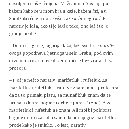
dosoljena i još začinjena. Mi živimo u Austriji, pa
kažem kako se u mom kraju kaže, kažem
laž
, a u
Sandžaku čujem da se više kaže
laža
nego
laž
. E
narativ je laža, ako ti je lakše tako, ona laž što je
granje ne drži.
– Dobro, laganje, lagarija, laža, laž, sve to je
narativ
ovoga popodneva ljetnoga u selu Grabu, pod ovim
drvenim krovom ove drvene kućice bez vrata i bez
prozora.
– I još je nešto narativ: marifetluk i rufetluk. Za
marifetluk i rufetluk si čuo. Ne znam ima li profesora
da za to primaju platu, za munafikluk znam da se
primaju dobre, bogme i debele pare. To znaš. A za
marifetluk i rufetluk ne znam. Ali moj bi polubrat
bogme dobro zaradio samo da mu njegov marifetluk
prođe kako je smislio. To jest, narativ.