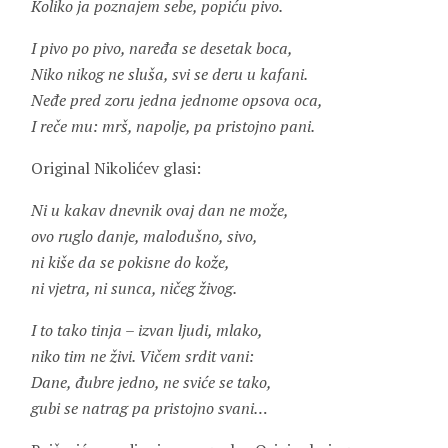
Koliko ja poznajem sebe, popiću pivo.
I pivo po pivo, naređa se desetak boca,
Niko nikog ne sluša, svi se deru u kafani.
Neđe pred zoru jedna jednome opsova oca,
I reče mu: mrš, napolje, pa pristojno pani.
Original Nikolićev glasi:
Ni u kakav dnevnik ovaj dan ne može,
ovo ruglo danje, malodušno, sivo,
ni kiše da se pokisne do kože,
ni vjetra, ni sunca, ničeg živog.
I to tako tinja – izvan ljudi, mlako,
niko tim ne živi. Vičem srdit vani:
Dane, đubre jedno, ne sviće se tako,
gubi se natrag pa pristojno svani…