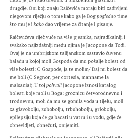
Čitao je još i kao urednik u Službenom glasniku i
drugdje. Oni koji znaju Raičevića moraju biti zadivljeni
njegovom riječju o tome kako ga je Bog
pogledao
time
što mu je i
kako
dao vrijeme za čitanje i pisanje.
Raičevićeva riječ vuče na više pjesnika, najradikalniji i
svakako najizdašniji među njima je
Jacopone
da Todi
.
Ovaj je na umbrijskom talijanskom sastavio čuvenu
baladu u kojoj moli Gospoda da mu pošalje bolest od
više bolesti: O Gospode, ja te molim/ Daj mi bolest da
me boli (O Segnor, per cortesia, manname la
malsania!). U toj
pohvali
Jacopone iznosi katalog
bolesti koje moli u Boga: groznicu četvorodnevnu i
trodnevnu, moli da mu se gomila voda u tijelu, moli
za glavobolju, zubobolju, trbuhobolju, grlobolju,
epilepsiju koja će ga bacati u vatru i u vodu, gdje će
obnevidjeti, obnečuti, onijemiti.