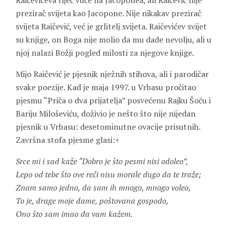
Raičevićeva riječ vuče na Jacoponea, ali Raičević nije
prezirač svijeta kao Jacopone. Nije nikakav prezirač
svijeta Raičević, već je grlitelj svijeta. Raičevićev svijet
su knjige, on Boga nije molio da mu dade nevolju, ali u
njoj nalazi Božji pogled milosti za njegove knjige.
Mijo Raičević je pjesnik nježnih stihova, ali i parodičar
svake poezije. Kad je maja 1997. u Vrbasu pročitao
pjesmu “Priča o dva prijatelja” posvećenu
Rajku Šoću
i
Bariju Miloševiću
, doživio je nešto što nije nijedan
pjesnik u Vrbasu: desetominutne ovacije prisutnih.
Završna stofa pjesme glasi:+
Srce mi i sad kaže “Dobro je što pesmi nisi odoleo”,
Lepo od tebe što ove reči nisu morale dugo da te traže;
Znam samo jedno, da sam ih mnogo, mnogo voleo,
To je, drage moje dame, poštovana gospodo,
Ono što sam imao da vam kažem.