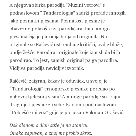
A njegova zbirka parodija “Muzini vetrovi” s
podnaslovom “Tandarologija” sadrži prerade mnogih
jako poznatih pjesama. Poznatost pjesme je
obavezno polazište za parodičara. Ima mnogo
pjesama čija je parodija bolja od originala. Na
originale se Raičević ustremljuje kritički, ovdje blaže,
ondje žešće. Parodira i originale koje izmisli da bi ih
parodirao. To jest, zamisli original pa ga parodira.
Vidljiva parodija nevidljiv izvornik.
Raičević, zaigran, kakav je oduvijek, u svojoj je
“Tandarologiji” crnogorske pjesnike poredao po
njihovoj tjelesnoj visini! A mnoge parodije su trajni
dragulji. I pjesme za sebe. Kao ona pod naslovom
“Pobješće mi voz” gdje je potpisan
Vukman Otašević
:
Dok dlanom o dlan stiže ja na stanicu.
Onako zapuvan, a znoj me probio skroz.