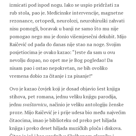
izmicati pod ispod nogu. Iako se uspio pridržati za
rub stola, pao je. Medicinske intervencije, magnetne
rezonance, ortopedi, neurolozi, neurohiruški zahvati
nisu pomogli, boravak u banji ne samo što mu nije
pomogao nego mu je donio višemjesečni dekubit. Mijo
Raičević od pada do danas nije stao na noge. Svojim
posjetiocima je ovako kazao: “Jeste da sam u ovu
nevolju dopao, no opet me je Bog pogledao! Da
nisam pao i ostao nepokretan, ne bih ovoliko
vremena dobio za čitanje i za pisanje!”
Ovo je kazao čovjek koji je dosad objavio šest knjiga
stihova, pet romana, jednu veliku knjigu parodija,
jednu
svaštarnicu
, načinio je veliku antologiju ženske
proze. Mijo Raičević je i prije udesa bio među najvećim
čitaocima, imao je biblioteku od preko pet hiljada
knjiga i preko deset hiljada muzičkih ploča i diskova.