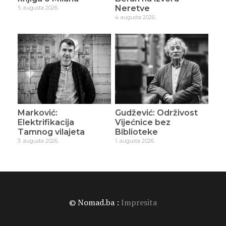
Neretve
5. augusta 2026.
4. augusta 2026.
Marković:
Gudžević: Održivost
Elektrifikacija
Vijećnice bez
Tamnog vilajeta
Biblioteke
3. augusta 2026.
1. augusta 2026.
© Nomad.ba :
Impresita