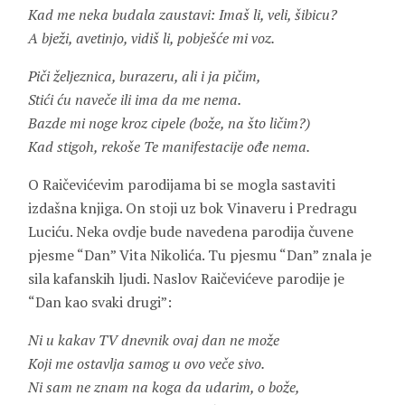
Kad me neka budala zaustavi: Imaš li, veli, šibicu?
A bježi, avetinjo, vidiš li, pobješće mi voz.
Piči željeznica, burazeru, ali i ja pičim,
Stići ću naveče ili ima da me nema.
Bazde mi noge kroz cipele (bože, na što ličim?)
Kad stigoh, rekoše Te manifestacije ođe nema.
O Raičevićevim parodijama bi se mogla sastaviti
izdašna knjiga. On stoji uz bok
Vinaveru
i
Predragu
Luciću
. Neka ovdje bude navedena parodija čuvene
pjesme “Dan”
Vita Nikolića
. Tu pjesmu “Dan” znala je
sila kafanskih ljudi. Naslov Raičevićeve parodije je
“Dan kao svaki drugi”:
Ni u kakav TV dnevnik ovaj dan ne može
Koji me ostavlja samog u ovo veče sivo.
Ni sam ne znam na koga da udarim, o bože,