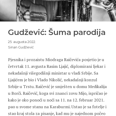
Gudžević: Šuma parodija
25. augusta 2022.
Sinan Gudžević
Pjesnika i prozaistu
Miodraga Raičevića
posjetio je u
četvrtak 11. avgusta
Rasim
Ljajić
, diplomirani ljekar i
nekadašnji višegodišnji ministar u vladi Srbije. Sa
Ljajićem je bio i
Vlado Nikolić
, nekadašnji konzul
Srbije u Trstu. Raičević je smješten u domu Medikalija
u Borči. Raičević, koga svi znanci zovu Mijo, ispričao je
kako je oko ponoći u noći sa 11. na 12. februar 2021.
pao u svome stanu na Karaburmi. Ustao je sa fotelje i
stao kraj stola za pisanje, kad mu je najednom počeo