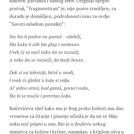
Raičević parodira i samog sebe. Original njegov
postoji, “fragmentiran” je, nije posve izmišljen, za
doradu je domišljen, podrobnosti nisu za ovdje.
“Saveti mladom pesniku”:
Sve što ti padne na pamet – ubeleži,
Ma kako ti stih bio glup i neotesan.
Uvek će se naći neko da se razneži,
A neko da se razneži, da bude besan.
Dok si na televiziji, bićeš u modi,
I svak će gledat u koju si volju.
Al’ jedno utuvi, kad gataš, povuci vodu,
Što bi se mučio i prevrtao šolju.
Raičevićeva riječ kako mu je Bog preko bolesti mu dao
vremena za čitanje i pisanje učinila je da mi se Mijo
neku noć pojavi u snu. Bio je u društvu nekog
ministra za
kafane
i krčme, nasmijan, s kriglom piva u