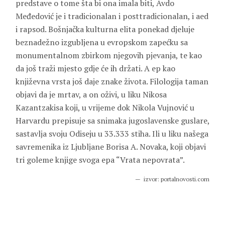
predstave o tome šta bi ona imala biti, Avdo
Međedović je i tradicionalan i posttradicionalan, i aed
i rapsod. Bošnjačka kulturna elita ponekad djeluje
beznadežno izgubljena u evropskom zapećku sa
monumentalnom zbirkom njegovih pjevanja, te kao
da još traži mjesto gdje će ih držati. A ep kao
književna vrsta još daje znake života. Filologija taman
objavi da je mrtav, a on oživi, u liku
Nikosa
Kazantzakisa
koji, u vrijeme dok Nikola Vujnović u
Harvardu prepisuje sa snimaka jugoslavenske guslare,
sastavlja svoju Odiseju u 33.333 stiha. Ili u liku našega
savremenika iz Ljubljane
Borisa A. Novaka
, koji objavi
tri goleme knjige svoga epa “Vrata nepovrata”.
izvor: portalnovosti.com