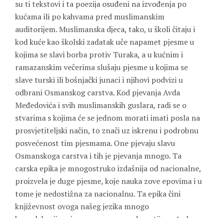
su ti tekstovi i ta poezija osuđeni na izvođenja po
kućama ili po kahvama pred muslimanskim
auditorijem. Muslimanska djeca, tako, u školi čitaju i
kod kuće kao školski zadatak uče napamet pjesme u
kojima se slavi borba protiv Turaka, a u kućnim i
ramazanskim večerima slušaju pjesme u kojima se
slave turski ili bošnjački junaci i njihovi podvizi u
odbrani Osmanskog carstva. Kod pjevanja Avda
Međedovića i svih muslimanskih guslara, radi se o
stvarima s kojima će se jednom morati imati posla na
prosvjetiteljski način, to znači uz iskrenu i podrobnu
posvećenost tim pjesmama. One pjevaju slavu
Osmanskoga carstva i tih je pjevanja mnogo. Ta
carska epika je mnogostruko izdašnija od nacionalne,
proizvela je duge pjesme, koje nauka zove epovima i u
tome je nedostižna za nacionalnu. Ta epika čini
književnost ovoga našeg jezika mnogo