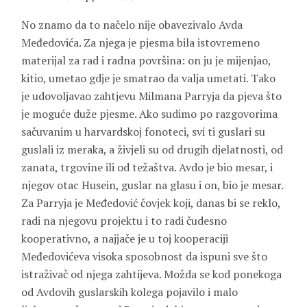
No znamo da to načelo nije obavezivalo Avda
Međedovića. Za njega je pjesma bila istovremeno
materijal za rad i radna površina: on ju je mijenjao,
kitio, umetao gdje je smatrao da valja umetati. Tako
je udovoljavao zahtjevu
Milmana Parryja
da pjeva što
je moguće duže pjesme. Ako sudimo po razgovorima
sačuvanim u harvardskoj fonoteci, svi ti guslari su
guslali iz meraka, a živjeli su od drugih djelatnosti, od
zanata, trgovine ili od težaštva. Avdo je bio mesar, i
njegov otac
Husein
, guslar na glasu i on, bio je mesar.
Za Parryja je Međedović čovjek koji, danas bi se reklo,
radi na njegovu projektu i to radi čudesno
kooperativno, a najjače je u toj kooperaciji
Međedovićeva visoka sposobnost da ispuni sve što
istraživač od njega zahtijeva. Možda se kod ponekoga
od Avdovih guslarskih kolega pojavilo i malo