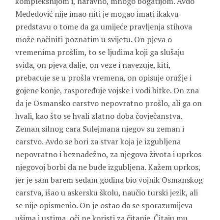
kompleksnijom i, naravno, mnogo bogatijom. Avdo
Međedović nije imao niti je mogao imati ikakvu
predstavu o tome da ga umijeće pravljenja stihova
može načiniti poznatim u svijetu. On pjeva o
vremenima prošlim, to se ljudima koji ga slušaju
sviđa, on pjeva dalje, on veze i navezuje, kiti,
prebacuje se u prošla vremena, on opisuje oružje i
gojene konje, raspoređuje vojske i vodi bitke. On zna
da je Osmansko carstvo nepovratno prošlo, ali ga on
hvali, kao što se hvali zlatno doba čovječanstva.
Zeman silnog cara
Sulejmana
njegov su zeman i
carstvo. Avdo se bori za stvar koja je izgubljena
nepovratno i beznadežno, za njegova života i uprkos
njegovoj borbi da ne bude izgubljena. Kažem uprkos,
jer je sam barem sedam godina bio vojnik Osmanskog
carstva, išao u askersku školu, naučio turski jezik, ali
se nije opismenio. On je ostao da se sporazumijeva
ušima i ustima, oči ne koristi za čitanje. Čitaju mu