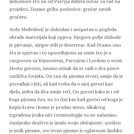
ljubomore što on od Parryja dobiva novac za rad na
projektu. Znamo grčku poslovicu: grnčar zavidi
grnčaru.
Avdo Međedović je slobodan i nesputan u pogledu
obrade materijala koji opjeva. Njegovo polje slobode
je pjevanje, njegov stih je deseterac. Kad čitamo ono
što je spjevao i to upoređujemo sa onim što je u
razgovoru sa
Vujnovićem
, Parryjem i
Lordom
o svom
životu govorio, imamo utisak da se radi o dva posve
različita čovjeka. On zna da pjesmu stvori, umije da je
prerađuje i kiti, ali kad treba da o njoj govori kao
djelu, jedva da išta umije reći. On govori kako je i od
koga pjesmu čuo, no to čini kao kad govori od koga je
kupio kravu i kome je prodao meso, nikakvog
izgrađena jezika niti terminologije tu ne nalazimo.
Guslarsko društvo je imalo svoju običajnost: uzvišen
je jezik pjesme, sve izvan pjesme je uglavnom ljudsko