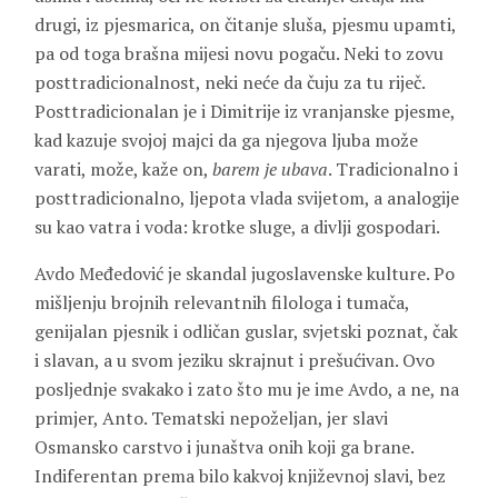
drugi, iz pjesmarica, on čitanje sluša, pjesmu upamti,
pa od toga brašna mijesi novu pogaču. Neki to zovu
posttradicionalnost, neki neće da čuju za tu riječ.
Posttradicionalan je i Dimitrije iz vranjanske pjesme,
kad kazuje svojoj majci da ga njegova ljuba može
varati, može, kaže on,
barem je ubava
. Tradicionalno i
posttradicionalno, ljepota vlada svijetom, a analogije
su kao vatra i voda: krotke sluge, a divlji gospodari.
Avdo Međedović je skandal jugoslavenske kulture. Po
mišljenju brojnih relevantnih filologa i tumača,
genijalan pjesnik i odličan guslar, svjetski poznat, čak
i slavan, a u svom jeziku skrajnut i prešućivan. Ovo
posljednje svakako i zato što mu je ime Avdo, a ne, na
primjer, Anto. Tematski nepoželjan, jer slavi
Osmansko carstvo i junaštva onih koji ga brane.
Indiferentan prema bilo kakvoj književnoj slavi, bez