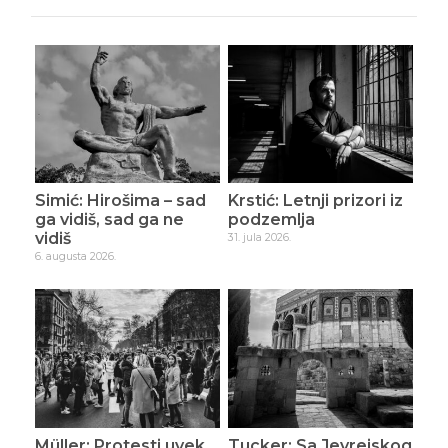
Simić: Hirošima – sad
Krstić: Letnji prizori iz
ga vidiš, sad ga ne
podzemlja
vidiš
31. jula 2026.
6. augusta 2026.
Müller: Protesti uvek
Tucker: Sa Jevrejskog