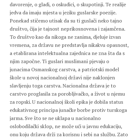
davorenje, o gladi, o oskudici, o skupotinji. Te realije
jedva da imaju mjesta u jeziku guslarske poezije.
Ponekad stičemo utisak da su ti guslači neko tajno
društvo, čija je tajnost neprikosnovena i zajamčena.
To društvo kao da nikoga ne zanima, djeluje izvan
vremena, za državu ne predstavlja nikakvu opasnost,
a etablirana intelektualna zajednica ne zna šta da s
njim započne. Ti guslari muslimani pjevaju o
junacima Osmanskog carstva, a patriotski model
škole u novoj nacionalnoj državi nije naklonjen
slavljenju toga carstva. Nacionalna država je to
carstvo proglasila za porobljivačko, a život u njemu
za ropski. U nacionalnoj školi epika je dobila status
edukativnog principa junačke borbe protiv turskoga
jarma. Sve što se ne uklapa u nacionalno
oslobodilački sklop, ne može ući u javnu edukaciju,
onu koju država drži za korisnu i sebi na službu. Zato