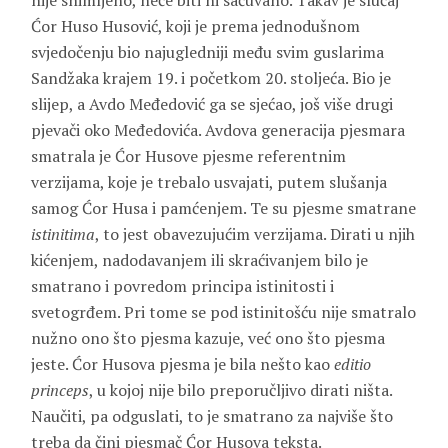
nije snimljeno, neće biti ni sačuvano. Takav je slučaj
Ćor Huso Husović
, koji je prema jednodušnom
svjedočenju bio najugledniji među svim guslarima
Sandžaka krajem 19. i početkom 20. stoljeća. Bio je
slijep, a Avdo Međedović ga se sjećao, još više drugi
pjevači oko Međedovića. Avdova generacija pjesmara
smatrala je Ćor Husove pjesme referentnim
verzijama, koje je trebalo usvajati, putem slušanja
samog Ćor Husa i pamćenjem. Te su pjesme smatrane
istinitima
, to jest obavezujućim verzijama. Dirati u njih
kićenjem, nadodavanjem ili skraćivanjem bilo je
smatrano i povredom principa istinitosti i
svetogrđem. Pri tome se pod istinitošću nije smatralo
nužno ono što pjesma kazuje, već ono što pjesma
jeste. Ćor Husova pjesma je bila nešto kao
editio
princeps
, u kojoj nije bilo preporučljivo dirati ništa.
Naučiti, pa odguslati, to je smatrano za najviše što
treba da čini pjesmač Ćor Husova teksta.