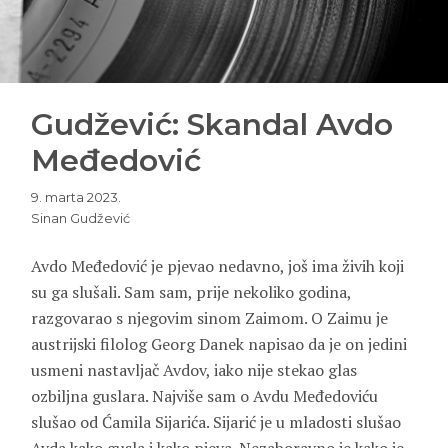
Gudžević: Skandal Avdo
Međedović
9. marta 2023.
Sinan Gudžević
Avdo Međedović
je pjevao nedavno, još ima živih koji
su ga slušali. Sam sam, prije nekoliko godina,
razgovarao s njegovim sinom
Zaimom
. O Zaimu je
austrijski filolog
Georg Danek
napisao da je on jedini
usmeni nastavljač Avdov, iako nije stekao glas
ozbiljna guslara. Najviše sam o Avdu Međedoviću
slušao od
Ćamila Sijarića
. Sijarić je u mladosti slušao