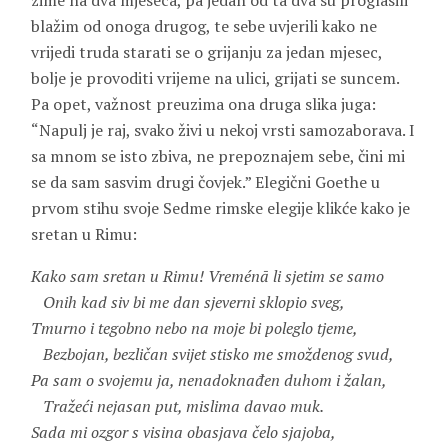
zime na dva mjeseca, pa jedan od ta dva su proglasili
blažim od onoga drugog, te sebe uvjerili kako ne
vrijedi truda starati se o grijanju za jedan mjesec,
bolje je provoditi vrijeme na ulici, grijati se suncem.
Pa opet, važnost preuzima ona druga slika juga:
“Napulj je raj, svako živi u nekoj vrsti samozaborava. I
sa mnom se isto zbiva, ne prepoznajem sebe, čini mi
se da sam sasvim drugi čovjek.” Elegični Goethe u
prvom stihu svoje Sedme rimske elegije klikće kako je
sretan u Rimu:
Kako sam sretan u Rimu! Vreménā li sjetim se samo
Onih kad siv bi me dan sjeverni sklopio sveg,
Tmurno i tegobno nebo na moje bi poleglo tjeme,
Bezbojan, bezličan svijet stisko me smoždenog svud,
Pa sam o svojemu ja, nenadoknađen duhom i žalan,
Tražeći nejasan put, mislima davao muk.
Sada mi ozgor s visina obasjava čelo sjajoba,