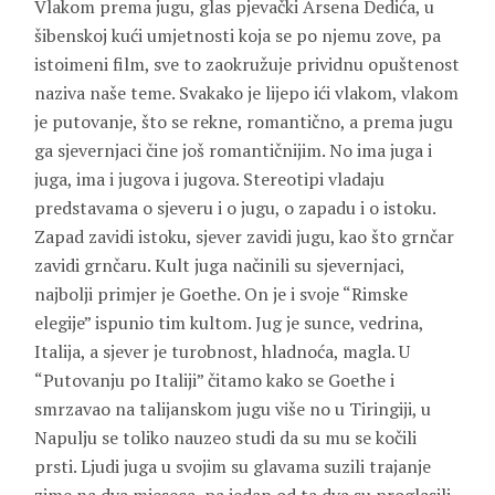
Vlakom prema jugu, glas pjevački Arsena Dedića, u
šibenskoj kući umjetnosti koja se po njemu zove, pa
istoimeni film, sve to zaokružuje prividnu opuštenost
naziva naše teme. Svakako je lijepo ići vlakom, vlakom
je putovanje, što se rekne, romantično, a prema jugu
ga sjevernjaci čine još romantičnijim. No ima juga i
juga, ima i jugova i jugova. Stereotipi vladaju
predstavama o sjeveru i o jugu, o zapadu i o istoku.
Zapad zavidi istoku, sjever zavidi jugu, kao što grnčar
zavidi grnčaru. Kult juga načinili su sjevernjaci,
najbolji primjer je
Goethe
. On je i svoje “Rimske
elegije” ispunio tim kultom. Jug je sunce, vedrina,
Italija, a sjever je turobnost, hladnoća, magla. U
“Putovanju po Italiji” čitamo kako se Goethe i
smrzavao na talijanskom jugu više no u Tiringiji, u
Napulju se toliko nauzeo studi da su mu se kočili
prsti. Ljudi juga u svojim su glavama suzili trajanje