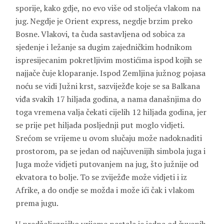
sporije, kako gdje, no evo više od stoljeća vlakom na
jug. Negdje je Orient express, negdje brzim preko
Bosne. Vlakovi, ta čuda sastavljena od sobica za
sjedenje i ležanje sa dugim zajedničkim hodnikom
ispresijecanim pokretljivim mostićima ispod kojih se
najjače čuje kloparanje. Ispod Zemljina južnog pojasa
noću se vidi Južni krst, sazviježđe koje se sa Balkana
viđa svakih 17 hiljada godina, a nama današnjima do
toga vremena valja čekati cijelih 12 hiljada godina, jer
se prije pet hiljada posljednji put moglo vidjeti.
Srećom se vrijeme u ovom slučaju može nadoknaditi
prostorom, pa se jedan od najčuvenijih simbola juga i
Juga može vidjeti putovanjem na jug, što južnije od
ekvatora to bolje. To se zviježđe može vidjeti i iz
Afrike, a do ondje se možda i može ići čak i vlakom
prema jugu.