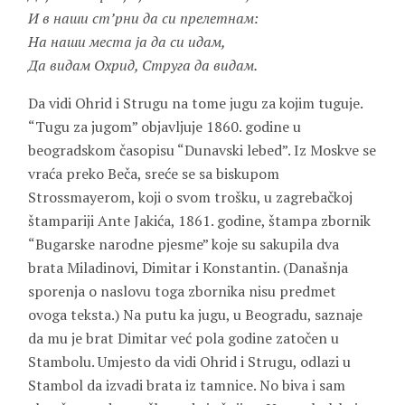
И в наши ст’рни да си прелетнам:
На наши места ја да си идам,
Да видам Охрид, Струга да видам.
Da vidi Ohrid i Strugu na tome jugu za kojim tuguje.
“Tugu za jugom” objavljuje 1860. godine u
beogradskom časopisu “Dunavski lebed”. Iz Moskve se
vraća preko Beča, sreće se sa biskupom
Strossmayerom
, koji o svom trošku, u zagrebačkoj
štampariji
Ante Jakića
, 1861. godine, štampa zbornik
“Bugarske narodne pjesme” koje su sakupila dva
brata Miladinovi,
Dimitar
i Konstantin. (Današnja
sporenja o naslovu toga zbornika nisu predmet
ovoga teksta.) Na putu ka jugu, u Beogradu, saznaje
da mu je brat Dimitar već pola godine zatočen u
Stambolu. Umjesto da vidi Ohrid i Strugu, odlazi u
Stambol da izvadi brata iz tamnice. No biva i sam