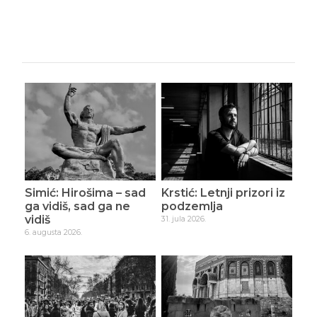
Simić: Hirošima – sad
Krstić: Letnji prizori iz
ga vidiš, sad ga ne
podzemlja
vidiš
31. jula 2026.
6. augusta 2026.