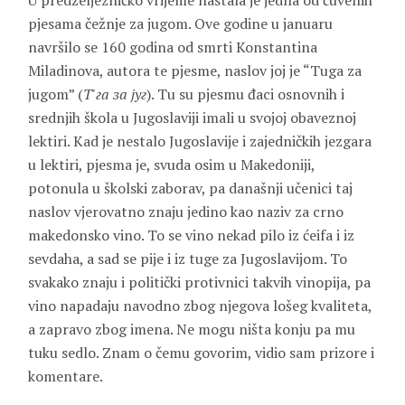
U predželjezničko vrijeme nastala je jedna od čuvenih
pjesama čežnje za jugom. Ove godine u januaru
navršilo se 160 godina od smrti
Konstantina
Miladinova
, autora te pjesme, naslov joj je “Tuga za
jugom” (
Т'га за југ
). Tu su pjesmu đaci osnovnih i
srednjih škola u Jugoslaviji imali u svojoj obaveznoj
lektiri. Kad je nestalo Jugoslavije i zajedničkih jezgara
u lektiri, pjesma je, svuda osim u Makedoniji,
potonula u školski zaborav, pa današnji učenici taj
naslov vjerovatno znaju jedino kao naziv za crno
makedonsko vino. To se vino nekad pilo iz ćeifa i iz
sevdaha, a sad se pije i iz tuge za Jugoslavijom. To
svakako znaju i politički protivnici takvih vinopija, pa
vino napadaju navodno zbog njegova lošeg kvaliteta,
a zapravo zbog imena. Ne mogu ništa konju pa mu
tuku sedlo. Znam o čemu govorim, vidio sam prizore i
komentare.