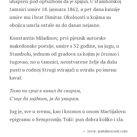
uhapšen pod optužbom da je špijun. U stambolskoj
tamnici umire 18. januara 1862, a pet dana kasnije
umire mu i brat Dimitar. Okolnosti u kojima su
obojica umrla ostale su do danas nejasne.
Konstantin Miladinov, prvi pjesnik autorske
makedonske poezije, umire s 32 godine, na jugu, u
Stambolu, jednom od gradova za kojim je čeznuo i
tugovao, no u tamnici, neostvarene želje da dušu
pusti u rodnoj Strugi svirajući u sviralu po imenu
kaval:
Тамо по срце в кавал да свирам,
С’нце да зајдвит, ја да умирам.
Jug je, sve u svemu, kao i kozmos u onom
Martijalovu
epigramu o Semproniju Tuki: pun dobra koliko i zla.
izvor: portalnovosti.com