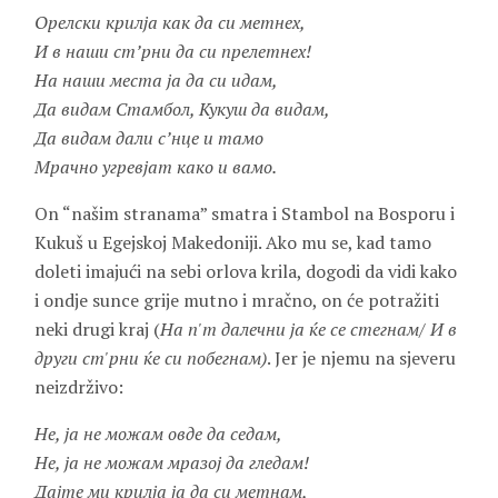
Орелски крилја как да си метнех,
И в наши ст’рни да си прелетнех!
На наши места ја да си идам,
Да видам Стамбол, Кукуш да видам,
Да видам дали с’нце и тамо
Мрачно угревјат како и вамо.
On “našim stranama” smatra i Stambol na Bosporu i
Kukuš u Egejskoj Makedoniji. Ako mu se, kad tamo
doleti imajući na sebi orlova krila, dogodi da vidi kako
i ondje sunce grije mutno i mračno, on će potražiti
neki drugi kraj (
На п'т далечни ја ќе се стегнам/ И в
други ст'рни ќе си побегнам)
. Jer je njemu na sjeveru
neizdrživo:
Не, ја не можам овде да седам,
Не, ја не можам мразој да гледам!
Дајте ми крилја ја да си метнам,