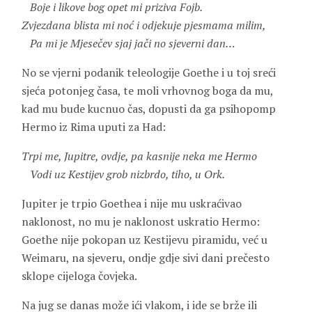
Boje i likove bog opet mi priziva Fojb.
Zvjezdana blista mi noć i odjekuje pjesmama milim,
Pa mi je Mjesečev sjaj jači no sjeverni dan…
No se vjerni podanik teleologije Goethe i u toj sreći
sjeća potonjeg časa, te moli vrhovnog boga da mu,
kad mu bude kucnuo čas, dopusti da ga psihopomp
Hermo iz Rima uputi za Had:
Trpi me, Jupitre, ovdje, pa kasnije neka me Hermo
Vodi uz Kestijev grob nizbrdo, tiho, u Ork.
Jupiter je trpio Goethea i nije mu uskraćivao
naklonost, no mu je naklonost uskratio Hermo:
Goethe nije pokopan uz Kestijevu piramidu, već u
Weimaru, na sjeveru, ondje gdje sivi dani prečesto
sklope cijeloga čovjeka.
Na jug se danas može ići vlakom, i ide se brže ili