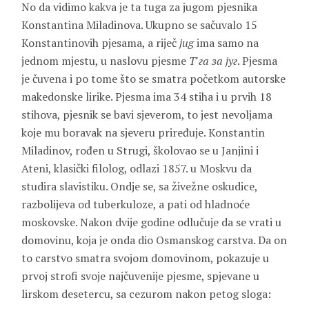
No da vidimo kakva je ta tuga za jugom pjesnika
Konstantina Miladinova. Ukupno se sačuvalo 15
Konstantinovih pjesama, a riječ
jug
ima samo na
jednom mjestu, u naslovu pjesme
Т'га за југ
. Pjesma
je čuvena i po tome što se smatra početkom autorske
makedonske lirike. Pjesma ima 34 stiha i u prvih 18
stihova, pjesnik se bavi sjeverom, to jest nevoljama
koje mu boravak na sjeveru priređuje. Konstantin
Miladinov, rođen u Strugi, školovao se u Janjini i
Ateni, klasički filolog, odlazi 1857. u Moskvu da
studira slavistiku. Ondje se, sa živežne oskudice,
razbolijeva od tuberkuloze, a pati od hladnoće
moskovske. Nakon dvije godine odlučuje da se vrati u
domovinu, koja je onda dio Osmanskog carstva. Da on
to carstvo smatra svojom domovinom, pokazuje u
prvoj strofi svoje najčuvenije pjesme, spjevane u
lirskom desetercu, sa cezurom nakon petog sloga: