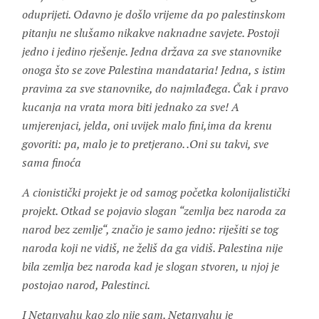
oduprijeti. Odavno je došlo vrijeme da po palestinskom
pitanju ne slušamo nikakve naknadne savjete. Postoji
jedno i jedino rješenje. Jedna država za sve stanovnike
onoga što se zove Palestina mandataria! Jedna, s istim
pravima za sve stanovnike, do najmlađega. Čak i pravo
kucanja na vrata mora biti jednako za sve! A
umjerenjaci, jelda, oni uvijek malo fini,ima da krenu
govoriti: pa, malo je to pretjerano. .Oni su takvi, sve
sama finoća
A cionistički projekt je od samog početka kolonijalistički
projekt. Otkad se pojavio slogan “zemlja bez naroda za
narod bez zemlje“, značio je samo jedno: riješiti se tog
naroda koji ne vidiš, ne želiš da ga vidiš. Palestina nije
bila zemlja bez naroda kad je slogan stvoren, u njoj je
postojao narod, Palestinci.
I Netanyahu kao zlo nije sam. Netanyahu je