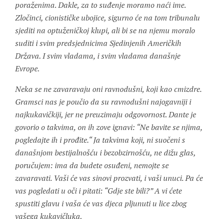
poraženima. Dakle, za to suđenje moramo naći ime.
Zločinci, cionističke ubojice, sigurno će na tom tribunalu
sjediti na optuženičkoj klupi, ali bi se na njemu moralo
suditi i svim predsjednicima Sjedinjenih Američkih
Država. I svim vladama, i svim vladama današnje
Evrope.
Neka se ne zavaravaju oni ravnodušni, koji kao cmizdre.
Gramsci nas je poučio da su ravnodušni najogavniji i
najkukavičkiji, jer ne preuzimaju odgovornost. Dante je
govorio o takvima, on ih zove ignavi: “Ne bavite se njima,
pogledajte ih i prođite.“ Ja takvima koji, ni suočeni s
današnjom bestijalnošću i bezobzirnošću, ne dižu glas,
poručujem: ima da budete osuđeni, nemojte se
zavaravati. Vaši će vas sinovi prozvati, i vaši unuci. Pa će
vas pogledati u oči i pitati: “Gdje ste bili?” A vi ćete
spustiti glavu i vaša će vas djeca pljunuti u lice zbog
vašega kukavičluka.