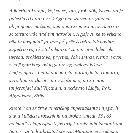
A liderima Evrope, koji su se, kao, probudili, kažem da je
palestinski narod već 77 godina izložen progonima,
ubijanjima, mučenju, otima mu se imovina, svakovrsne
se torture vrše nad tim narodom. A gdje su za to vrijeme
bila ta gospoda? Ja sam još prije četrdesetak godina
započeo svoju žestoku borbu. I za nju sam dobio silu
uvreda, prokletstava, prijetnji, čak i smrću. Nema u ovoj
zemlji gore kuge od toga takvog umjerenjaštva.
Umjerenjaci su nam dali mafiju, ndranghetu, camorru,
suradnju sa zločincima u zločinima, pa su nam
umjerenjaci dali Vijetnam, a nedavno i Libiju, Irak,
Afganistan, Siriju.
Znate li da se žrtve američkog imperijalizma i njegovih
slugu i ulizica procjenjuju na brojku između 55 i 60
miliona? A imperijalisti još uvijek prokazuju komunizam.
Imaju i za to hrabrosti. I obraza. Moramo im se glasno