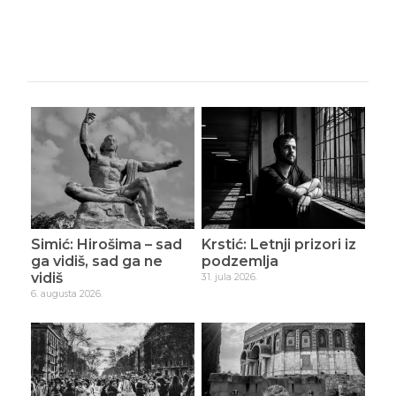
Simić: Hirošima – sad
Krstić: Letnji prizori iz
ga vidiš, sad ga ne
podzemlja
vidiš
31. jula 2026.
6. augusta 2026.