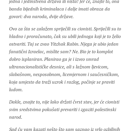
jedna i jedinstvena država ili ništa! Jer će, znajte to, ona
banda bijednih kriminalaca i dalje imati obraza da
govori: dva naroda, dvije države.
Ovo za šta se zalažem spriječili su cionisti. Spriječili su to
hladno i proračunato, čak su ubili jednoga koji je to želio
ostvariti. Taj se zvao Yitzhak Rabin. Njega je ubio jedan
fanatični Izraelac, mislite sam? Ne. Bio je to komplot
dobro isplaniran. Planirao ga je i izveo smrad
ultranacionalističke desnice, ali s lažnom ljevicom,
slabašnom, nesposobnom, licemjernom i saučesničkom,
koja umjesto da traži uzrok i razlog, počinje se praviti
ludom.
Dakle, znajte to, nije lako držati čvrst stav, jer će cionisti
svim sredstvima pokušati prevariti i zgaziti palestinski
narod.
Sad ću vam kazati nešto što sam saznao iz vrlo ozbiljnih