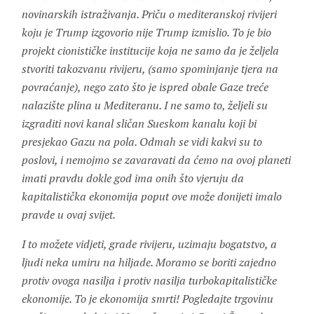
novinarskih istraživanja. Priču o mediteranskoj rivijeri
koju je Trump izgovorio nije Trump izmislio. To je bio
projekt cionističke institucije koja ne samo da je željela
stvoriti takozvanu rivijeru, (samo spominjanje tjera na
povraćanje), nego zato što je ispred obale Gaze treće
nalazište plina u Mediteranu. I ne samo to, željeli su
izgraditi novi kanal sličan Sueskom kanalu koji bi
presjekao Gazu na pola. Odmah se vidi kakvi su to
poslovi, i nemojmo se zavaravati da ćemo na ovoj planeti
imati pravdu dokle god ima onih što vjeruju da
kapitalistička ekonomija poput ove može donijeti imalo
pravde u ovaj svijet.
I to možete vidjeti, grade rivijeru, uzimaju bogatstvo, a
ljudi neka umiru na hiljade. Moramo se boriti zajedno
protiv ovoga nasilja i protiv nasilja turbokapitalističke
ekonomije. To je ekonomija smrti! Pogledajte trgovinu