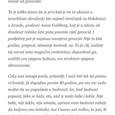
manje od genocida.
To je toliko jasno da je prvi koji je na to ukazao u
izraelskom okruženju bio najveći stručnjak za Holokaust
u Izraelu, profesor Amos Goldberg, koji je u tekstu od
dvadeset redaka šest puta ponovio riječ genocid. I
posljednji put je napisao namjerni genocid. Nije to bila
greška, propust, otimanje kontroli, ne. To je cilj, uništiti
taj narod svim mogućim sredstvima, deportirati ga,
uništiti svu njegovu kulturu, sve strukture njegova
obrazovanja.
Čeka nas mnogo posla, prijatelji. I neće biti lak taj posao,
ni kratak. Ja dogodine punim 80 godina, pa vas eto sada
molim da ne popuštate u budnosti. Jer, kad budnost
popusti, lako se kaže, eto, sad je malo bolje i lakše. Nije
bolje, nije lakše, nije nimalo, upravo nam budnost nalaže
da kažemo ono latinsko Aut Caesar aut nullus, to jest, ili