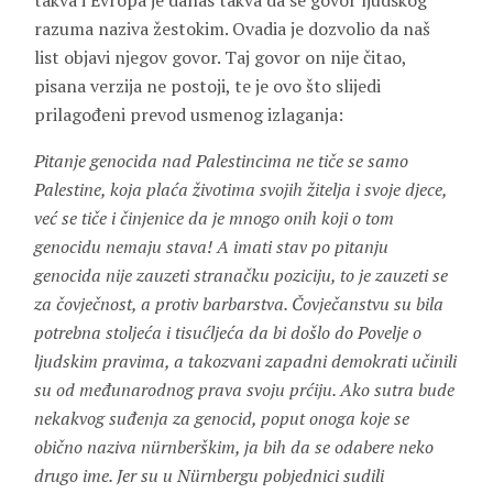
takva i Evropa je danas takva da se govor ljudskog
razuma naziva žestokim. Ovadia je dozvolio da naš
list objavi njegov govor. Taj govor on nije čitao,
pisana verzija ne postoji, te je ovo što slijedi
prilagođeni prevod usmenog izlaganja:
Pitanje genocida nad Palestincima ne tiče se samo
Palestine, koja plaća životima svojih žitelja i svoje djece,
već se tiče i činjenice da je mnogo onih koji o tom
genocidu nemaju stava! A imati stav po pitanju
genocida nije zauzeti stranačku poziciju, to je zauzeti se
za čovječnost, a protiv barbarstva. Čovječanstvu su bila
potrebna stoljeća i tisućljeća da bi došlo do Povelje o
ljudskim pravima, a takozvani zapadni demokrati učinili
su od međunarodnog prava svoju prćiju. Ako sutra bude
nekakvog suđenja za genocid, poput onoga koje se
obično naziva nürnberškim, ja bih da se odabere neko
drugo ime. Jer su u Nürnbergu pobjednici sudili