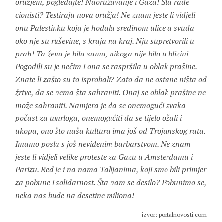
oružjem, pogledajte! Naoružavanje i Gaza! Šta rade
cionisti? Testiraju nova oružja! Ne znam jeste li vidjeli
onu Palestinku koja je hodala sredinom ulice a svuda
oko nje su ruševine, s kraja na kraj. Nju supretvorili u
prah! Ta žena je bila sama, nikoga nije bilo u blizini.
Pogodili su je nečim i ona se raspršila u oblak prašine.
Znate li zašto su to isprobali? Zato da ne ostane ništa od
žrtve, da se nema šta sahraniti. Onaj se oblak prašine ne
može sahraniti. Namjera je da se onemogući svaka
počast za umrloga, onemogućiti da se tijelo ožali i
ukopa, ono što naša kultura ima još od Trojanskog rata.
Imamo posla s još neviđenim barbarstvom. Ne znam
jeste li vidjeli velike proteste za Gazu u Amsterdamu i
Parizu. Red je i na nama Talijanima, koji smo bili primjer
za pobune i solidarnost. Šta nam se desilo? Pobunimo se,
neka nas bude na desetine miliona!
izvor: portalnovosti.com