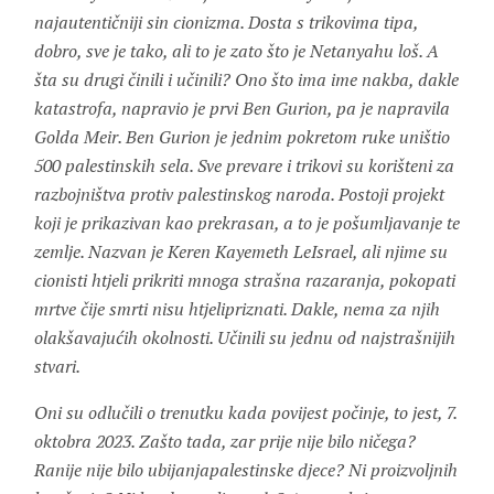
najautentičniji sin cionizma. Dosta s trikovima tipa,
dobro, sve je tako, ali to je zato što je Netanyahu loš. A
šta su drugi činili i učinili? Ono što ima ime nakba, dakle
katastrofa, napravio je prvi Ben Gurion, pa je napravila
Golda Meir. Ben Gurion je jednim pokretom ruke uništio
500 palestinskih sela. Sve prevare i trikovi su korišteni za
razbojništva protiv palestinskog naroda. Postoji projekt
koji je prikazivan kao prekrasan, a to je pošumljavanje te
zemlje. Nazvan je Keren Kayemeth LeIsrael, ali njime su
cionisti htjeli prikriti mnoga strašna razaranja, pokopati
mrtve čije smrti nisu htjelipriznati. Dakle, nema za njih
olakšavajućih okolnosti. Učinili su jednu od najstrašnijih
stvari.
Oni su odlučili o trenutku kada povijest počinje, to jest, 7.
oktobra 2023. Zašto tada, zar prije nije bilo ničega?
Ranije nije bilo ubijanjapalestinske djece? Ni proizvoljnih