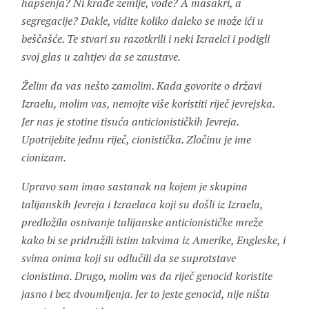
hapšenja? Ni krađe zemlje, vode? A masakri, a
segregacije? Dakle, vidite koliko daleko se može ići u
beščašće. Te stvari su razotkrili i neki Izraelci i podigli
svoj glas u zahtjev da se zaustave.
Želim da vas nešto zamolim. Kada govorite o državi
Izraelu, molim vas, nemojte više koristiti riječ jevrejska.
Jer nas je stotine tisuća anticionističkih Jevreja.
Upotrijebite jednu riječ, cionistička. Zločinu je ime
cionizam.
Upravo sam imao sastanak na kojem je skupina
talijanskih Jevreja i Izraelaca koji su došli iz Izraela,
predložila osnivanje talijanske anticionističke mreže
kako bi se pridružili istim takvima iz Amerike, Engleske, i
svima onima koji su odlučili da se suprotstave
cionistima. Drugo, molim vas da riječ genocid koristite
jasno i bez dvoumljenja. Jer to jeste genocid, nije ništa