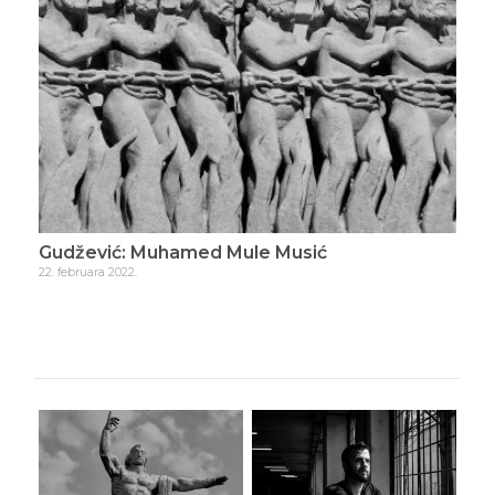
Gudžević: Muhamed Mule Musić
Gud
22. februara 2022.
23. f