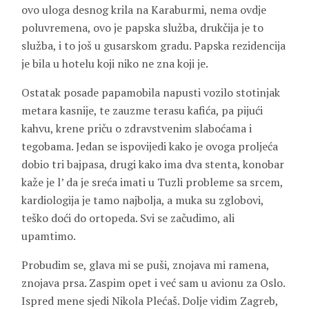
ovo uloga desnog krila na Karaburmi, nema ovdje
poluvremena, ovo je papska služba, drukčija je to
služba, i to još u gusarskom gradu. Papska rezidencija
je bila u hotelu koji niko ne zna koji je.
Ostatak posade papamobila napusti vozilo stotinjak
metara kasnije, te zauzme terasu kafića, pa pijući
kahvu, krene priču o zdravstvenim slaboćama i
tegobama. Jedan se ispovijedi kako je ovoga proljeća
dobio tri bajpasa, drugi kako ima dva stenta, konobar
kaže je l’ da je sreća imati u Tuzli probleme sa srcem,
kardiologija je tamo najbolja, a muka su zglobovi,
teško doći do ortopeda. Svi se začudimo, ali
upamtimo.
Probudim se, glava mi se puši, znojava mi ramena,
znojava prsa. Zaspim opet i već sam u avionu za Oslo.
Ispred mene sjedi
Nikola Plećaš.
Dolje vidim Zagreb,