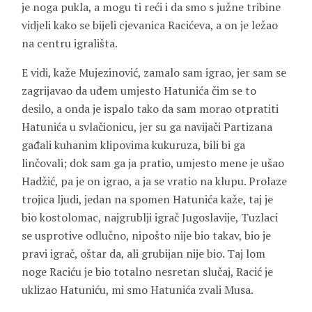
je noga pukla, a mogu ti reći i da smo s južne tribine
vidjeli kako se bijeli cjevanica Racićeva, a on je ležao
na centru igrališta.
E vidi, kaže Mujezinović, zamalo sam igrao, jer sam se
zagrijavao da uđem umjesto Hatunića čim se to
desilo, a onda je ispalo tako da sam morao otpratiti
Hatunića u svlačionicu, jer su ga navijači Partizana
gađali kuhanim klipovima kukuruza, bili bi ga
linčovali; dok sam ga ja pratio, umjesto mene je ušao
Hadžić
, pa je on igrao, a ja se vratio na klupu. Prolaze
trojica ljudi, jedan na spomen Hatunića kaže, taj je
bio kostolomac, najgrublji igrač Jugoslavije, Tuzlaci
se usprotive odlučno, nipošto nije bio takav, bio je
pravi igrač, oštar da, ali grubijan nije bio. Taj lom
noge Raciću je bio totalno nesretan slučaj, Racić je
uklizao Hatuniću, mi smo Hatunića zvali Musa.