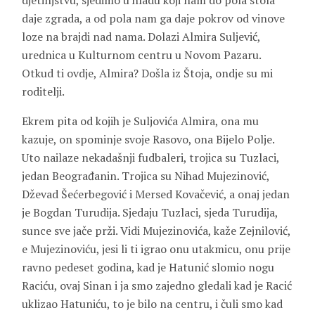
djetinjstvu, sjedimo u hladu koji nam do pola stola
daje zgrada, a od pola nam ga daje pokrov od vinove
loze na brajdi nad nama. Dolazi
Almira Suljević
,
urednica u Kulturnom centru u Novom Pazaru.
Otkud ti ovdje, Almira? Došla iz Štoja, ondje su mi
roditelji.
Ekrem pita od kojih je Suljovića Almira, ona mu
kazuje, on spominje svoje Rasovo, ona Bijelo Polje.
Uto nailaze nekadašnji fudbaleri, trojica su Tuzlaci,
jedan Beograđanin. Trojica su
Nihad Mujezinović,
Dževad Šećerbegović
i
Mersed Kovačević
, a onaj jedan
je
Bogdan Turudija
. Sjedaju Tuzlaci, sjeda Turudija,
sunce sve jače prži. Vidi Mujezinovića, kaže Zejnilović,
e Mujezinoviću, jesi li ti igrao onu utakmicu, onu prije
ravno pedeset godina, kad je
Hatunić
slomio nogu
Raciću
, ovaj Sinan i ja smo zajedno gledali kad je Racić
uklizao Hatuniću, to je bilo na centru, i čuli smo kad