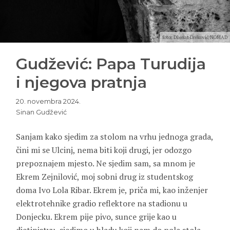
foto: Dženat Dreković/NOMAD
Gudžević: Papa Turudija
i njegova pratnja
20. novembra 2024.
Sinan Gudžević
Sanjam kako sjedim za stolom na vrhu jednoga grada,
čini mi se Ulcinj, nema biti koji drugi, jer odozgo
prepoznajem mjesto. Ne sjedim sam, sa mnom je
Ekrem Zejnilović,
moj sobni drug iz studentskog
doma Ivo Lola Ribar. Ekrem je, priča mi, kao inženjer
elektrotehnike gradio reflektore na stadionu u
Donjecku. Ekrem pije pivo, sunce grije kao u