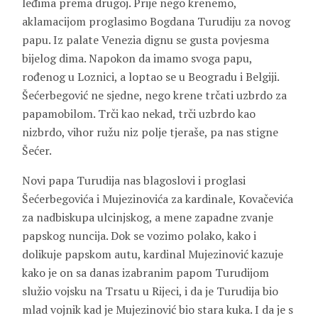
leđima prema drugoj. Prije nego krenemo,
aklamacijom proglasimo Bogdana Turudiju za novog
papu. Iz palate Venezia dignu se gusta povjesma
bijelog dima. Napokon da imamo svoga papu,
rođenog u Loznici, a loptao se u Beogradu i Belgiji.
Šećerbegović ne sjedne, nego krene trčati uzbrdo za
papamobilom. Trči kao nekad, trči uzbrdo kao
nizbrdo, vihor ružu niz polje tjeraše, pa nas stigne
Šećer.
Novi papa Turudija nas blagoslovi i proglasi
Šećerbegovića i Mujezinovića za kardinale, Kovačevića
za nadbiskupa ulcinjskog, a mene zapadne zvanje
papskog nuncija. Dok se vozimo polako, kako i
dolikuje papskom autu, kardinal Mujezinović kazuje
kako je on sa danas izabranim papom Turudijom
služio vojsku na Trsatu u Rijeci, i da je Turudija bio
mlad vojnik kad je Mujezinović bio stara kuka. I da je s