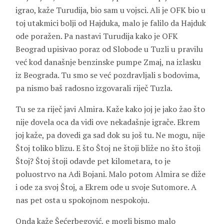
igrao, kaže Turudija, bio sam u vojsci. Ali je OFK bio u
toj utakmici bolji od Hajduka, malo je falilo da Hajduk
ode poražen. Pa nastavi Turudija kako je OFK
Beograd upisivao poraz od Slobode u Tuzli u pravilu
već kod današnje benzinske pumpe Zmaj, na izlasku
iz Beograda. Tu smo se već pozdravljali s bodovima,
pa nismo baš radosno izgovarali riječ Tuzla.
Tu se za riječ javi Almira. Kaže kako joj je jako žao što
nije dovela oca da vidi ove nekadašnje igrače. Ekrem
joj kaže, pa dovedi ga sad dok su još tu. Ne mogu, nije
Štoj toliko blizu. E što Štoj ne štoji bliže no što štoji
Štoj? Štoj štoji odavde pet kilometara, to je
poluostrvo na Adi Bojani. Malo potom Almira se diže
i ode za svoj Štoj, a Ekrem ode u svoje Sutomore. A
nas pet osta u spokojnom nespokoju.
Onda kaže Šećerbegović, e mogli bismo malo