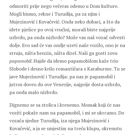
odmoriti prije nego večeras odemo u Dom kulture.
Mogli bismo, rekne i Turudija, pa za njim i
Mujezinović i Kovačević. Onda neko dobaci, a što da
idete pješice po ovoj vrućini, morali biste najprije
uzbrdo, pa onda nizbrdo? Može vas naš vozač odvesti
dolje. Evo sad će vas ondje uzeti naše vozilo, ono je na
struju, ništa benzin, ništa dizel. Naši ga gosti zovu
papamobil
. Hajde da idemo papamobilom kaže trio
Slobode i desno krilo romantičara s Karaburme. Tu se
jave Mujezinović i Turudija: pa nas je papamobil i
jutros doveo do ove Venezije, najprije dosta uzbrdo,
pa onda malo nizbrdo.
Dignemo se sa stolica i krenemo. Momak koji će nas
voziti pokaže nam na papamobil, i mi se ukrcamo. Do
vozača sjedne Turudija, iza njega Mujezinović i
Kovačević, a ja se smjestim na treću klupu, okrenutu