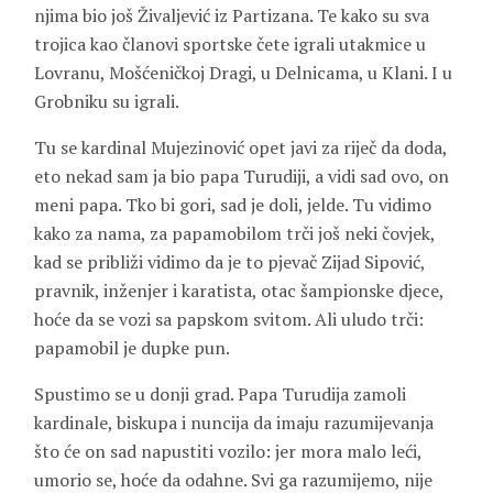
njima bio još Živaljević iz Partizana. Te kako su sva
trojica kao članovi sportske čete igrali utakmice u
Lovranu, Mošćeničkoj Dragi, u Delnicama, u Klani. I u
Grobniku su igrali.
Tu se kardinal Mujezinović opet javi za riječ da doda,
eto nekad sam ja bio papa Turudiji, a vidi sad ovo, on
meni papa. Tko bi gori, sad je doli, jelde. Tu vidimo
kako za nama, za papamobilom trči još neki čovjek,
kad se približi vidimo da je to pjevač
Zijad Sipović
,
pravnik, inženjer i karatista, otac šampionske djece,
hoće da se vozi sa papskom svitom. Ali uludo trči:
papamobil je dupke pun.
Spustimo se u donji grad. Papa Turudija zamoli
kardinale, biskupa i nuncija da imaju razumijevanja
što će on sad napustiti vozilo: jer mora malo leći,
umorio se, hoće da odahne. Svi ga razumijemo, nije