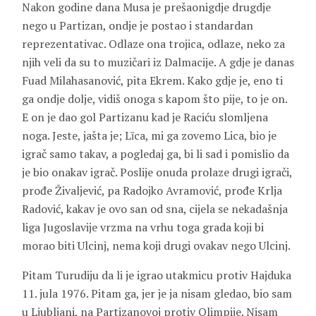
Nakon godine dana Musa je prešaonigdje drugdje
nego u Partizan, ondje je postao i standardan
reprezentativac. Odlaze ona trojica, odlaze, neko za
njih veli da su to muzičari iz Dalmacije. A gdje je danas
Fuad Milahasanović
, pita Ekrem. Kako gdje je, eno ti
ga ondje dolje, vidiš onoga s kapom što pije, to je on.
E on je dao gol Partizanu kad je Raciću slomljena
noga. Jeste, jašta je; Lȉca, mi ga zovemo Lica, bio je
igrač samo takav, a pogledaj ga, bi li sad i pomislio da
je bio onakav igrač. Poslije onuda prolaze drugi igrači,
prođe
Živaljević
, pa
Radojko Avramović
, prođe
Krlja
Radović
, kakav je ovo san od sna, cijela se nekadašnja
liga Jugoslavije vrzma na vrhu toga grada koji bi
morao biti Ulcinj, nema koji drugi ovakav nego Ulcinj.
Pitam Turudiju da li je igrao utakmicu protiv Hajduka
11. jula 1976. Pitam ga, jer je ja nisam gledao, bio sam
u Ljubljani, na Partizanovoj protiv Olimpije. Nisam