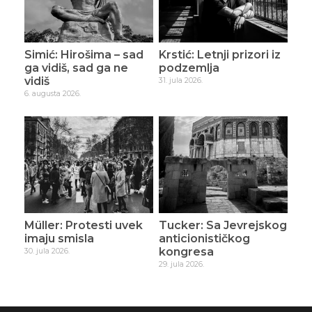
Simić: Hirošima – sad
Krstić: Letnji prizori iz
ga vidiš, sad ga ne
podzemlja
vidiš
31. jula 2026.
6. augusta 2026.
Müller: Protesti uvek
Tucker: Sa Jevrejskog
imaju smisla
anticionističkog
kongresa
30. jula 2026.
29. jula 2026.