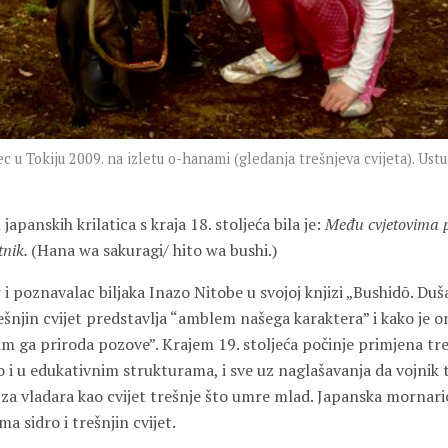
 u Tokiju 2009. na izletu o-hanami (gledanja trešnjeva cvijeta). Ust
japanskih krilatica s kraja 18. stoljeća bila je:
Među cvjetovima pr
tnik.
(Hana wa sakuragi/ hito wa bushi.)
r i poznavalac biljaka
Inazo Nitobe
u svojoj knjizi „Bushidō. Du
ešnjin cvijet predstavlja “amblem našega karaktera” i kako je 
im ga priroda pozove”. Krajem 19. stoljeća počinje primjena tre
o i u edukativnim strukturama, i sve uz naglašavanja da vojnik
a vladara kao cvijet trešnje što umre mlad. Japanska mornari
a sidro i trešnjin cvijet.