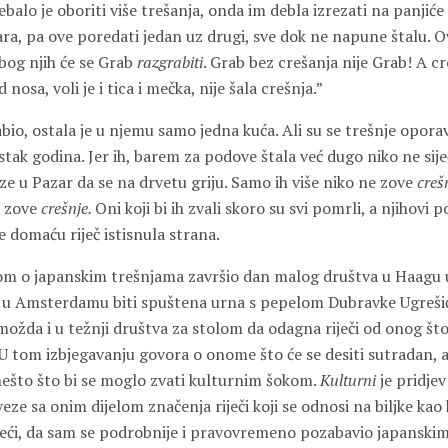
balo je oboriti više trešanja, onda im debla izrezati na panjiće 
a, pa ove poredati jedan uz drugi, sve dok ne napune štalu. Ov
bog njih će se Grab
razgrabiti
. Grab bez crešanja nije Grab! A cr
nosa, voli je i tica i mečka, nije šala crešnja.”
bio, ostala je u njemu samo jedna kuća. Ali su se trešnje oporavi
tak godina. Jer ih, barem za podove štala već dugo niko ne sije
ze u Pazar da se na drvetu griju. Samo ih više niko ne zove
creš
h zove
crešnje.
Oni koji bi ih zvali skoro su svi pomrli, a njihovi 
je domaću riječ istisnula strana.
m o japanskim trešnjama završio dan malog društva u Haagu 
l u Amsterdamu biti spuštena urna s pepelom
Dubravke Ugreši
možda i u težnji društva za stolom da odagna riječi od onog št
. U tom izbjegavanju govora o onome što će se desiti sutradan,
 nešto što bi se moglo zvati kulturnim šokom.
Kulturni
je pridje
eze sa onim dijelom značenja riječi koji se odnosi na biljke kao
jeći, da sam se podrobnije i pravovremeno pozabavio japanski