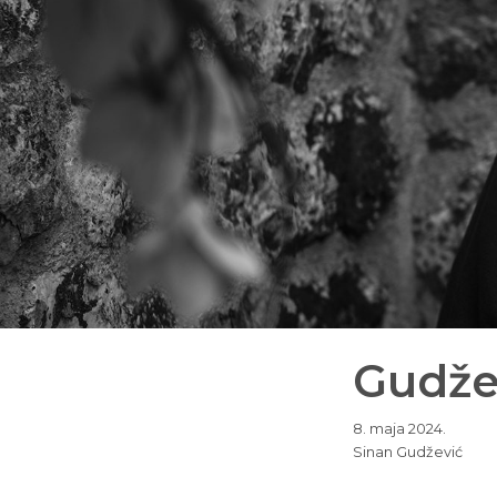
Gudžev
8. maja 2024.
Sinan Gudžević