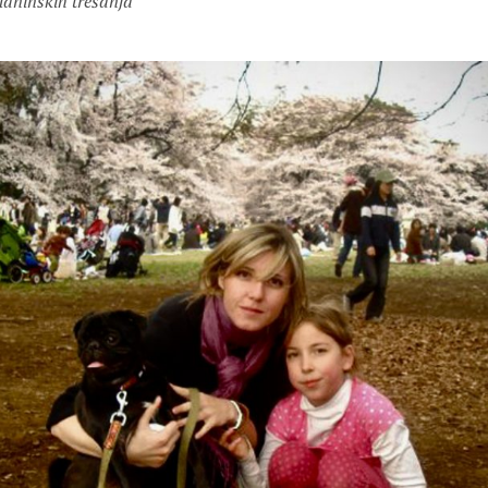
laninskih trešanja