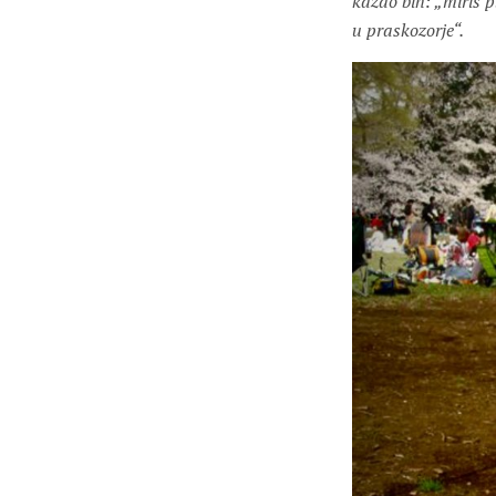
kazao bih: „miris p
u praskozorje“.