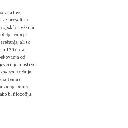
ara, a bez
 se preselila u
evropskih trešanja
dalje, čula je
rešanja, ali to
jem 120 eura!
pakovanja od
sjevernijem ostrvu
e
sakura
, trešnja
jevna tema u
ežu za pjesmom
ko bi filozofiju