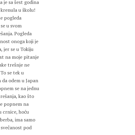
 je sa šest godina
 krenula u školu!
me pogleda
i se u svom
ešanja. Pogleda
jnost onoga koji je
, jer se u Tokiju
ost na moje pitanje
ke trešnje ne
 To se tek u
am da odem u Japan
popnem se na jednu
rešanja, kao što
 se popnem na
u crnice, hoću
 berba, ima samo
na svečanost pod