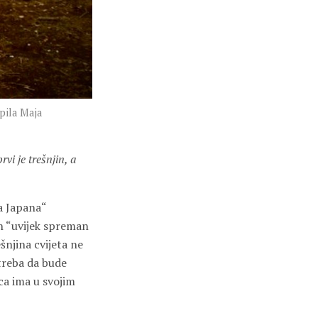
upila Maja
vi je trešnjin, a
ša Japana“
on “uvijek spreman
šnjina cvijeta ne
 treba da bude
ca ima u svojim