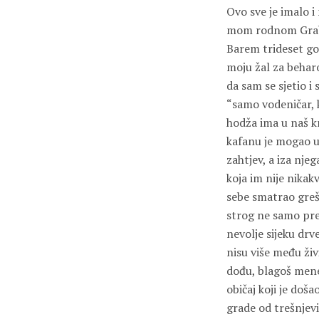
Ovo sve je imalo 
mom rodnom Grabu,
Barem trideset go
moju žal za beharo
da sam se sjetio i
“samo vodeničar, ko
hodža ima u naš kr
kafanu je mogao ući
zahtjev, a iza nje
koja im nije nikak
sebe smatrao greš
strog ne samo prem
nevolje sijeku drv
nisu više među živ
dođu, blagoš mene,
običaj koji je doš
grade od trešnjevi