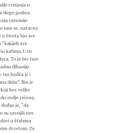
lih trešanja u
a dugo godina.
 koja razumije
tio sam se, naravno
e u životu bio sve
o “kakijeh sve
rio kafanu. U tu
laza. To je bio Isov
jadnu dihaniju
 Iso hodža je i
ma dušu”. Bio je
koji bez velike
udu ovdje rečena,
 dodao je, “da
 su usvojili nov
odovi u štalama
jevim drvetom. Za