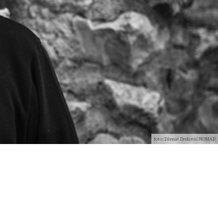
foto: Dženat Dreković/NOMAD