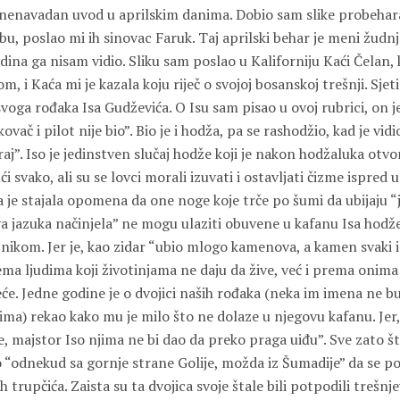
i nenavadan uvod u aprilskim danima. Dobio sam slike probehara
 poslao mi ih sinovac Faruk. Taj aprilski behar je meni žudnj
dina ga nisam vidio. Sliku sam poslao u Kaliforniju
Kaći Čelan
,
m, i Kaća mi je kazala koju riječ o svojoj bosanskoj trešnji. Sje
 svoga rođaka
Isa Gudževića
. O Isu sam pisao u ovoj rubrici, on j
vač i pilot nije bio”. Bio je i hodža, pa se rashodžio, kad je vidi
aj”. Iso je jedinstven slučaj hodže koji je nakon hodžaluka otvo
 svako, ali su se lovci morali izuvati i ostavljati čizme ispred u
ga je stajala opomena da one noge koje trče po šumi da ubijaju “
va jazuka načinjela” ne mogu ulaziti obuvene u kafanu Isa hodže.
nikom. Jer je, kao zidar “ubio mlogo kamenova, a kamen svaki i
a ljudima koji životinjama ne daju da žive, već i prema onima 
eće. Jedne godine je o dvojici naših rođaka (neka im imena ne b
ima) rekao kako mu je milo što ne dolaze u njegovu kafanu. Jer,
 majstor Iso njima ne bi dao da preko praga uiđu”. Sve zato što
ao “odnekud sa gornje strane Golije, možda iz Šumadije” da se p
h trupčića. Zaista su ta dvojica svoje štale bili potpodili trešn