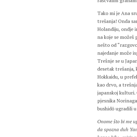
rascvalim granama
Tako mi je Ana sru
trešanja! Onda sam
Holandiju, ondje i
na koje se možeš po
nešto od “razgovor
najedanje može isp
Trešnje se u Japa
desetak trešanja, 
Hokkaidu, u pref
kao drvo, a trešnj
japanskoj kulturi
pjesnika Norinaga 
bushidō ugradili 
Onome što bi me u
da spozna duh Ya