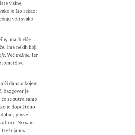
iste visine,
ako je Iso rekao:
ešnju voli svako
le, ima ih više
če. Ima nekih koji
nje
. Već
trešnje.
Jer
potomci žive
uoči dana u kojem
ć
. Razgovor je
o će se sutra samo
 ako je dopušteno
v dobar, posve
 kulture. No sam
m trešnjama.