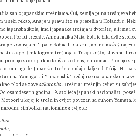
 i laticama koje padaju.
šila san o japanskim trešnjama. Čuj, zemlja puna trešnjeva beh
 u sebi rekao, Ana je u pravu što se preselila u Holandiju. Neka
ma japanska škola, ima i japanska trešnja u dvorištu, ali ima i 
peti i brati trešnje. Anina majka Maja, koja je bila dvije stolice 
a po komisijama”, pa je dobacila da se u Japanu možeš najesti t
asti skupo. Jer kilogram trešanja u Tokiju košta, slovom i bro
nu prodaju skoro pa kao kruške kod nas, na komad. Prodaju se 
kao ono jagode. Japanske trešnje rađaju dalje od Tokija. Na naj
ekturama Yamagata i Yamanashi. Trešnja se na japanskom zov
a kao plod se zove
sakuranbo
. Trešnja i trešnjin cvijet su zaht
. Od osamdesetih godina 19. stoljeća japanski nacionalisti pos
Motoori u kojoj je trešnjin cvijet povezan sa duhom Yamata, ka
u narodnu simboliku nacionalnog cvijeta:
pitao
mato,