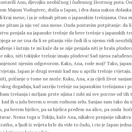
ostavili
Anu
, djevojku neobičnog i čudesnog životnog puta. Ona
jkom
Majom Vodopivec
, došla u Japan, i dva dana nakon dolaska
edi kraj mene, i ja je odmah pitam o japanskim trešnjama. Ona 
a ne pitam ja nju već ona mene. Onda postavim potpitanje: da l
tvu penjala na japanske trešnje da bere trešnje s japanskih tr
ega se ne zna da li se pitanju više čudi ili u njemu vidi neozbil
đenje i šutnju te mi kaže da se nije penjala niti je brala plodova
e niko, niti tokijske trešnje imaju plodova! Sad njena začuđen
njenost njenim odgovorom. Kako, Ana, rode moj? Tako, japans
vjetaju. Japan je drugi svemir kad mu u aprilu trešnje cvjetaju.
ti, pričanje o tome ne može. Kuku, Ana, a ja cijeli život sanj
skog događaja, kad sazriju trešnje na japanskim trešnjama i 
am trešanja i mrljam prste njima i zubi mi sve pocrne od tih t
vot kad ih u julu berem u svom rodnom selu. Sanjao sam tako da
, pa berem bjelice, pa sa bjelica pređem na alice, pa onda hoć
tavac. Nema toga u Tokiju, kaže Ana, nikakvo penjanje nikakva
 kratko, a ljudi iz svijeta hrle da vide to čudo, i cio je Japan jed