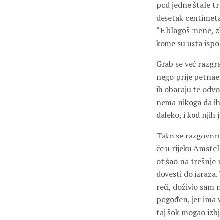
pod jedne štale tre
desetak centimetar
“E blagoš mene, z
kome su usta ispod 
Grab se već razgra
nego prije petnaes
ih obaraju te odvo
nema nikoga da i
daleko, i kod njih 
Tako se razgovoro
će u rijeku Amste
otišao na trešnje 
dovesti do izraza
reći, doživio sam
pogođen, jer ima v
taj šok mogao izb