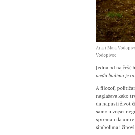
Ana i Maja Vodopivec
Vodopivec
Jedna od najčešćih 
među ljudima je ra
A filozof, političa
naglašava kako tr
da napusti život č
samo u vojsci neg
spreman da umre z
simbolima i činovim