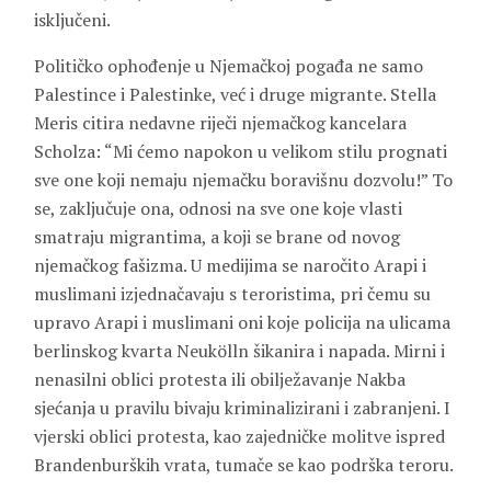
isključeni.
Političko ophođenje u Njemačkoj pogađa ne samo
Palestince i Palestinke, već i druge migrante. Stella
Meris citira nedavne riječi njemačkog kancelara
Scholza: “Mi ćemo napokon u velikom stilu prognati
sve one koji nemaju njemačku boravišnu dozvolu!” To
se, zaključuje ona, odnosi na sve one koje vlasti
smatraju migrantima, a koji se brane od novog
njemačkog fašizma. U medijima se naročito Arapi i
muslimani izjednačavaju s teroristima, pri čemu su
upravo Arapi i muslimani oni koje policija na ulicama
berlinskog kvarta Neukölln šikanira i napada. Mirni i
nenasilni oblici protesta ili obilježavanje Nakba
sjećanja u pravilu bivaju kriminalizirani i zabranjeni. I
vjerski oblici protesta, kao zajedničke molitve ispred
Brandenburških vrata, tumače se kao podrška teroru.