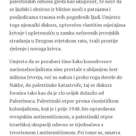
palestinskih odnosa gleda kao ukupnost, te neće da
se ljudski i obzirno iz blizine suoči s patnjama i
posljedicama trauma svih pogođenih ljudi. Umjesto
toga njemački diskurs, opterećen vlastitim osjećajima
krivnje i upletenošću u zamku nečuvenih jevrejskih
stradanja u Drugom svjetskom ratu, traži prostije
rješenje i novoga krivca.
Umjesto da se pozabavi time kako konsekvence
nacionalsocijalizma nisu prestale s ubijanjem šest
miliona Jevreja, već su nakon i preko toga dovele do
Nakbe, do palestinske katastrofe, taj se diskurs
formira tako kao da je zlo uvijek dolazilo od
Palestinaca. Palestinski otpor prema cionističkom
kolonijalizmu, koji je i prije 1948. bio opravdavan
evropskim antisemitizmom, a palestinski otpor
izraelskoj okupaciji odavno se izjednačava s
terorizmom i antisemitizmom. Pri tome se, smatra