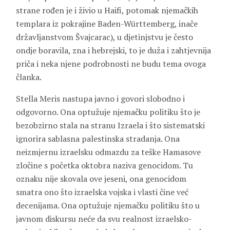
strane rođen je i živio u Haifi, potomak njemačkih
templara iz pokrajine Baden-Württemberg, inače
državljanstvom Švajcarac), u djetinjstvu je često
ondje boravila, zna i hebrejski, to je duža i zahtjevnija
priča i neka njene podrobnosti ne budu tema ovoga
članka.
Stella Meris nastupa javno i govori slobodno i
odgovorno. Ona optužuje njemačku politiku što je
bezobzirno stala na stranu Izraela i što sistematski
ignorira sablasna palestinska stradanja. Ona
neizmjernu izraelsku odmazdu za teške Hamasove
zločine s početka oktobra naziva genocidom. Tu
oznaku nije skovala ove jeseni, ona genocidom
smatra ono što izraelska vojska i vlasti čine već
decenijama. Ona optužuje njemačku politiku što u
javnom diskursu neće da svu realnost izraelsko-