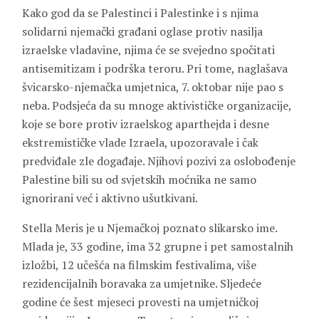
Kako god da se Palestinci i Palestinke i s njima
solidarni njemački građani oglase protiv nasilja
izraelske vladavine, njima će se svejedno spočitati
antisemitizam i podrška teroru. Pri tome, naglašava
švicarsko-njemačka umjetnica, 7. oktobar nije pao s
neba. Podsjeća da su mnoge aktivističke organizacije,
koje se bore protiv izraelskog aparthejda i desne
ekstremističke vlade Izraela, upozoravale i čak
predviđale zle događaje. Njihovi pozivi za oslobođenje
Palestine bili su od svjetskih moćnika ne samo
ignorirani već i aktivno ušutkivani.
Stella Meris je u Njemačkoj poznato slikarsko ime.
Mlada je, 33 godine, ima 32 grupne i pet samostalnih
izložbi, 12 učešća na filmskim festivalima, više
rezidencijalnih boravaka za umjetnike. Sljedeće
godine će šest mjeseci provesti na umjetničkoj