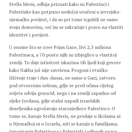
Stella Meris, odbija priznati kako su Palestinci i
Palestinke kao potpuno nedužni uvučeni u jevrejsko-
njemačku povijest, i da su pri tome izgubili ne samo
svoju domovinu, već im se uskraćuje i pravo na vlastiti
identitet i povijest.
U onome što se zove Pojas Gaze, živi 2,3 miliona
Palestinaca, a 70 posto njih su izbjeglice u vlastitoj
zemlji. To daje istinitost iskazima tih ljudi koji govore
kako Nakba još nije završena. Progoni i etničko
čišćenje traje i dan-danas, ne samo u Gazi, zatvoru
pod otvorenim nebom, gdje se pred očima cijelog
svijeta odvija genocid, nego i na zemlji zapadno od
rijeke Jordana, gdje stalni napadi izraelskih
doseljenika ugrožavaju starosjedioce Palestince. O
tome se, kazuje Stella Meris, ne predaje u školama ni
u Njemačkoj ni u Izraelu, niti se kazuje u familijama.
Ignoriranje Palestinaca i Palestinki i njihovih prava