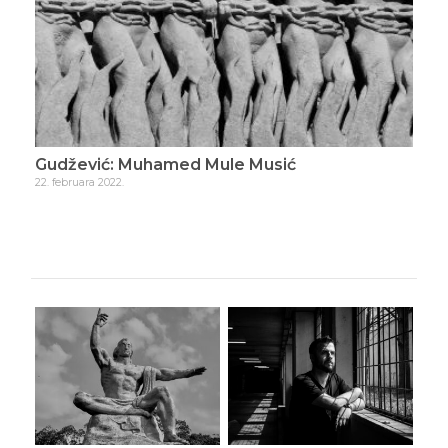
Gudžević: Muhamed Mule Musić
Gud
22. februara 2022.
23. f