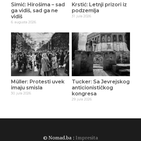
Simić: Hirošima – sad
Krstić: Letnji prizori iz
ga vidiš, sad ga ne
podzemlja
vidiš
31. jula 2026.
6. augusta 2026.
Müller: Protesti uvek
Tucker: Sa Jevrejskog
imaju smisla
anticionističkog
kongresa
30. jula 2026.
29. jula 2026.
© Nomad.ba :
Impresita