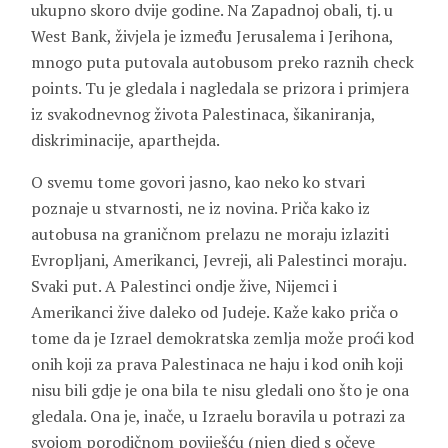
ukupno skoro dvije godine. Na Zapadnoj obali, tj. u
West Bank, živjela je između Jerusalema i Jerihona,
mnogo puta putovala autobusom preko raznih check
points. Tu je gledala i nagledala se prizora i primjera
iz svakodnevnog života Palestinaca, šikaniranja,
diskriminacije, aparthejda.
O svemu tome govori jasno, kao neko ko stvari
poznaje u stvarnosti, ne iz novina. Priča kako iz
autobusa na graničnom prelazu ne moraju izlaziti
Evropljani, Amerikanci, Jevreji, ali Palestinci moraju.
Svaki put. A Palestinci ondje žive, Nijemci i
Amerikanci žive daleko od Judeje. Kaže kako priča o
tome da je Izrael demokratska zemlja može proći kod
onih koji za prava Palestinaca ne haju i kod onih koji
nisu bili gdje je ona bila te nisu gledali ono što je ona
gledala. Ona je, inače, u Izraelu boravila u potrazi za
svojom porodičnom poviješću (njen djed s očeve