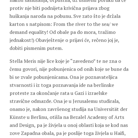
nakon saslušanja, otpustila, uz usmenu poruku da će
protiv nje biti podnijeta krivična prijava zbog
huškanja naroda na pobunu. Sve zato što je držala
karton s natpisom: From the river to the sea/ we
demand equality! Od obale pa do mora, tražimo
jednakost!) Obavještenje o prijavi će, rečeno joj je,
dobiti pismenim putem.
Stella Meris nije lice koje je “zavedeno” te ne zna o
čemu govori, nije pobunjenica od onih koje se bune da
bi se zvale pobunjenicama. Ona je poznavateljica
stvarnosti i iz toga poznavanja ide na berlinske
proteste za okončanje rata u Gazi i izraelske
stravične odmazde. Ona je u Jerusalemu studirala,
onamo je, nakon završenog studija na Universität der
Künste u Berlinu, otišla na Bezalel Academy of Arts
and Design, pa je živjela u onoj oblasti koja se kod nas
zove Zapadna obala, pa je poslije toga živjela u Haifi,