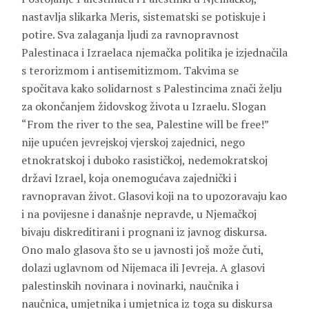
nastavlja slikarka Meris, sistematski se potiskuje i
potire. Sva zalaganja ljudi za ravnopravnost
Palestinaca i Izraelaca njemačka politika je izjednačila
s terorizmom i antisemitizmom. Takvima se
spočitava kako solidarnost s Palestincima znači želju
za okončanjem židovskog života u Izraelu. Slogan
“From the river to the sea, Palestine will be free!”
nije upućen jevrejskoj vjerskoj zajednici, nego
etnokratskoj i duboko rasističkoj, nedemokratskoj
državi Izrael, koja onemogućava zajednički i
ravnopravan život. Glasovi koji na to upozoravaju kao
i na povijesne i današnje nepravde, u Njemačkoj
bivaju diskreditirani i prognani iz javnog diskursa.
Ono malo glasova što se u javnosti još može čuti,
dolazi uglavnom od Nijemaca ili Jevreja. A glasovi
palestinskih novinara i novinarki, naučnika i
naučnica, umjetnika i umjetnica iz toga su diskursa