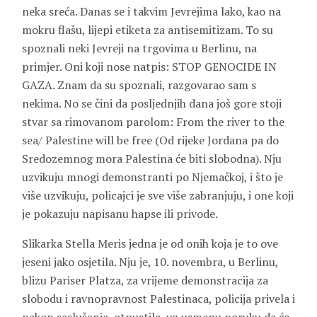
neka sreća. Danas se i takvim Jevrejima lako, kao na
mokru flašu, lijepi etiketa za antisemitizam. To su
spoznali neki Jevreji na trgovima u Berlinu, na
primjer. Oni koji nose natpis: STOP GENOCIDE IN
GAZA. Znam da su spoznali, razgovarao sam s
nekima. No se čini da posljednjih dana još gore stoji
stvar sa rimovanom parolom: From the river to the
sea/ Palestine will be free (Od rijeke Jordana pa do
Sredozemnog mora Palestina će biti slobodna). Nju
uzvikuju mnogi demonstranti po Njemačkoj, i što je
više uzvikuju, policajci je sve više zabranjuju, i one koji
je pokazuju napisanu hapse ili privode.
Slikarka Stella Meris jedna je od onih koja je to ove
jeseni jako osjetila. Nju je, 10. novembra, u Berlinu,
blizu Pariser Platza, za vrijeme demonstracija za
slobodu i ravnopravnost Palestinaca, policija privela i