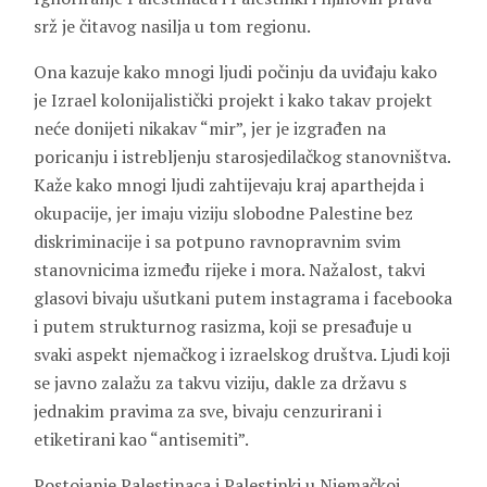
srž je čitavog nasilja u tom regionu.
Ona kazuje kako mnogi ljudi počinju da uviđaju kako
je Izrael kolonijalistički projekt i kako takav projekt
neće donijeti nikakav “mir”, jer je izgrađen na
poricanju i istrebljenju starosjedilačkog stanovništva.
Kaže kako mnogi ljudi zahtijevaju kraj aparthejda i
okupacije, jer imaju viziju slobodne Palestine bez
diskriminacije i sa potpuno ravnopravnim svim
stanovnicima između rijeke i mora. Nažalost, takvi
glasovi bivaju ušutkani putem instagrama i facebooka
i putem strukturnog rasizma, koji se presađuje u
svaki aspekt njemačkog i izraelskog društva. Ljudi koji
se javno zalažu za takvu viziju, dakle za državu s
jednakim pravima za sve, bivaju cenzurirani i
etiketirani kao “antisemiti”.
Postojanje Palestinaca i Palestinki u Njemačkoj,