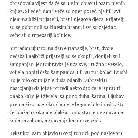
obradovala vijest da će se u Kini objaviti osam njenih
knjiga. Sljedeći dan i veče su opet pored nje bili svi
njeni najbliži prijatelji, brat i njegova djeca. Prijatelji
su se pobrinuli za kinesku hranu, i svi su zajedno
večerali u trpezariji bolnice.
Sutradan ujutro, na dan eutanazije, brat, dvoje
nećaka i najbliži prijatelji su se okupili, donijeli su i
šampanjac, jer Dubravka je uza sve, i tužno i veselo,
voljela popiti čašu šampanjca. Bili su tu i kolači i sushi.
To je bilo okupljanje duša odanih Dubravki u
nastojanju da joj se priredi nešto što će je ispratiti
onako kako je i živjela: sa puno duha, šarma, i ljubavi
prema životu. A okupljanje je bogme bilo i nešto što
će i dušama oko nje olakšati ono stanje ne znavanja
kuda sa sobom, a znavanja kamo sve vodi.
Tekst koji sam objavio u ovoj rubrici, pod naslovom