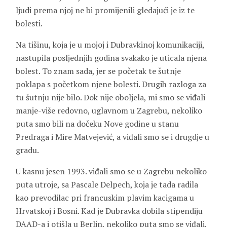
ljudi prema njoj ne bi promijenili gledajući je iz te
bolesti.
Na tišinu, koja je u mojoj i Dubravkinoj komunikaciji,
nastupila posljednjih godina svakako je uticala njena
bolest. To znam sada, jer se početak te šutnje
poklapa s početkom njene bolesti. Drugih razloga za
tu šutnju nije bilo. Dok nije oboljela, mi smo se viđali
manje-više redovno, uglavnom u Zagrebu, nekoliko
puta smo bili na dočeku Nove godine u stanu
Predraga i Mire Matvejević, a viđali smo se i drugdje u
gradu.
U kasnu jesen 1993. viđali smo se u Zagrebu nekoliko
puta utroje, sa Pascale Delpech, koja je tada radila
kao prevodilac pri francuskim plavim kacigama u
Hrvatskoj i Bosni. Kad je Dubravka dobila stipendiju
DAAD-a i otišla u Berlin, nekoliko puta smo se viđali,