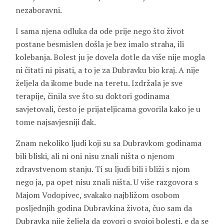
nezaboravni.
I sama njena odluka da ode prije nego što život
postane besmislen došla je bez imalo straha, ili
kolebanja. Bolest ju je dovela dotle da više nije mogla
ni čitati ni pisati, a to je za Dubravku bio kraj. A nije
željela da ikome bude na teretu. Izdržala je sve
terapije, činila sve što su doktori godinama
savjetovali, često je prijateljicama govorila kako je u
tome najsavjesniji đak.
Znam nekoliko ljudi koji su sa Dubravkom godinama
bili bliski, ali ni oni nisu znali ništa o njenom
zdravstvenom stanju. Ti su ljudi bili i bliži s njom
nego ja, pa opet nisu znali ništa. U više razgovora s
Majom Vodopivec, svakako najbližom osobom
posljednjih godina Dubravkina života, čuo sam da
Dubravka nije željela da govori o svojoj bolesti, e da se