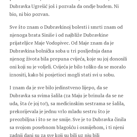
Dubravka Ugrešić još i pozvala da ondje budem. Ni
bio, ni bio pozvan.
Sve što znam o Dubravkinoj bolesti i smrti znam od
njenoga brata Siniše i od najbliže Dubravkine
prijateljice Maje Vodopivec. Od Maje znam da je
Dubravkina bolnička soba u tri posljednja dana
njenog života bila prepuna cvijeća, koje su joj donosili
oni koji su je voljeli. Cvijeća je bilo toliko da se moralo
iznositi, kako bi posjetioci mogli stati svi u sobu.
I znam da je sve bilo jedinstveno lijepo, da se
Dubravka sa svima šalila (za Maju je brinula da se ne
uda, šta će joj to!), sa medicinskim sestrama se šalila,
prekorijevala je jednu vrlo mladu sestru što je
preozbiljna i što se ne smije. Sve je to Dubravka činila
sa svojom posebnom blagošću i osmijehom, i ti njeni
zadnji dani su za sve koji su bili uz nju bili