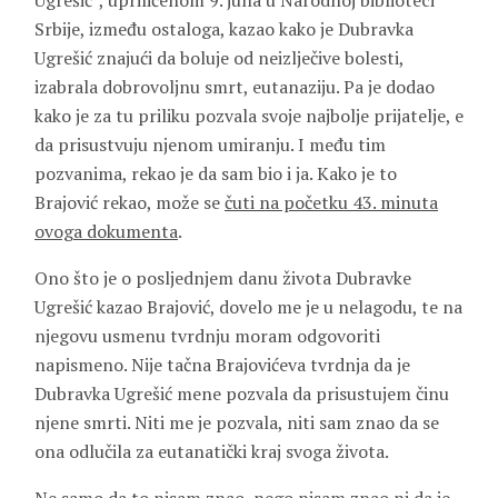
Ugrešić”, upriličenom 9. juna u Narodnoj biblioteci
Srbije, između ostaloga, kazao kako je Dubravka
Ugrešić znajući da boluje od neizlječive bolesti,
izabrala dobrovoljnu smrt, eutanaziju. Pa je dodao
kako je za tu priliku pozvala svoje najbolje prijatelje, e
da prisustvuju njenom umiranju. I među tim
pozvanima, rekao je da sam bio i ja. Kako je to
Brajović rekao, može se
čuti na početku 43. minuta
ovoga dokumenta
.
Ono što je o posljednjem danu života Dubravke
Ugrešić kazao Brajović, dovelo me je u nelagodu, te na
njegovu usmenu tvrdnju moram odgovoriti
napismeno. Nije tačna Brajovićeva tvrdnja da je
Dubravka Ugrešić mene pozvala da prisustujem činu
njene smrti. Niti me je pozvala, niti sam znao da se
ona odlučila za eutanatički kraj svoga života.