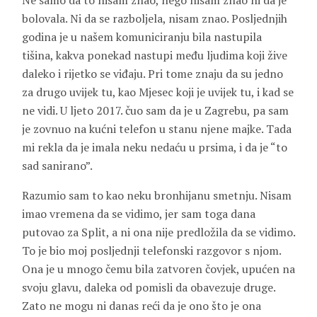
Ne samo da to nisam znao, nego nisam znao ni da je
bolovala. Ni da se razboljela, nisam znao. Posljednjih
godina je u našem komuniciranju bila nastupila
tišina, kakva ponekad nastupi među ljudima koji žive
daleko i rijetko se viđaju. Pri tome znaju da su jedno
za drugo uvijek tu, kao Mjesec koji je uvijek tu, i kad se
ne vidi. U ljeto 2017. čuo sam da je u Zagrebu, pa sam
je zovnuo na kućni telefon u stanu njene majke. Tada
mi rekla da je imala neku nedaću u prsima, i da je “to
sad sanirano”.
Razumio sam to kao neku bronhijanu smetnju. Nisam
imao vremena da se vidimo, jer sam toga dana
putovao za Split, a ni ona nije predložila da se vidimo.
To je bio moj posljednji telefonski razgovor s njom.
Ona je u mnogo čemu bila zatvoren čovjek, upućen na
svoju glavu, daleka od pomisli da obavezuje druge.
Zato ne mogu ni danas reći da je ono što je ona