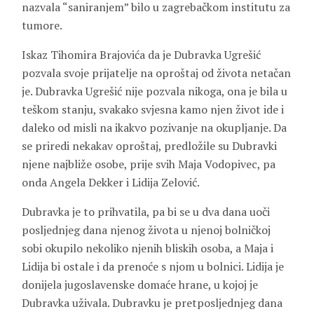
nazvala “saniranjem” bilo u zagrebačkom institutu za
tumore.
Iskaz Tihomira Brajovića da je Dubravka Ugrešić
pozvala svoje prijatelje na oproštaj od života netačan
je. Dubravka Ugrešić nije pozvala nikoga, ona je bila u
teškom stanju, svakako svjesna kamo njen život ide i
daleko od misli na ikakvo pozivanje na okupljanje. Da
se priredi nekakav oproštaj, predložile su Dubravki
njene najbliže osobe, prije svih Maja Vodopivec, pa
onda Angela Dekker i Lidija Zelović.
Dubravka je to prihvatila, pa bi se u dva dana uoči
posljednjeg dana njenog života u njenoj bolničkoj
sobi okupilo nekoliko njenih bliskih osoba, a Maja i
Lidija bi ostale i da prenoće s njom u bolnici. Lidija je
donijela jugoslavenske domaće hrane, u kojoj je
Dubravka uživala. Dubravku je pretposljednjeg dana