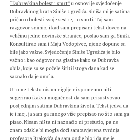
“Dubravkina bolest i smrt”
u osnovi je svjedočenje
Dubravkinog brata Siniše Ugrešića. Siniša mi je satima
pričao o bolesti svoje sestre, i o smrti. Taj sam
razgovor snimio, i kad sam prepisani tekst doveo na
veličinu jedne novinske stranice, poslao sam ga Siniši.
Konsultirao sam i Maju Vodopivec, njene dopune su
bile jako važne. Svjedočenje Siniše Ugrešića je bilo
važno i kao odgovor na glasine kako se Dubravka
ubila, koje su se počele širiti istoga dana kad se
saznalo da je umrla.
U tome tekstu nisam nigdje ni spomenuo niti
sugerirao ikakvu mogućnost da sam prisustvovao
posljednjim satima Dubravkina života. Tekst jedva da
je i moj, ja sam ga mnogo više prepisao no što sam ga
pisao. Nisam ništa ni naznačio ni prešutio, pa ne
znam odakle bi mogla doći samouvjerena tvrdnja
profesora Brajovića da sam ondje bio i da me je