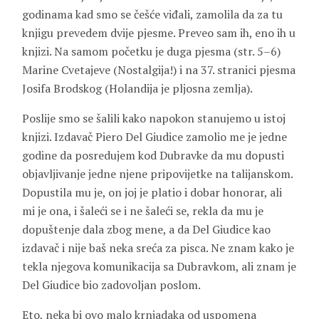
godinama kad smo se češće viđali, zamolila da za tu
knjigu prevedem dvije pjesme. Preveo sam ih, eno ih u
knjizi. Na samom početku je duga pjesma (str. 5–6)
Marine Cvetajeve (Nostalgija!) i na 37. stranici pjesma
Josifa Brodskog (Holandija je pljosna zemlja).
Poslije smo se šalili kako napokon stanujemo u istoj
knjizi. Izdavač Piero Del Giudice zamolio me je jedne
godine da posredujem kod Dubravke da mu dopusti
objavljivanje jedne njene pripovijetke na talijanskom.
Dopustila mu je, on joj je platio i dobar honorar, ali
mi je ona, i šaleći se i ne šaleći se, rekla da mu je
dopuštenje dala zbog mene, a da Del Giudice kao
izdavač i nije baš neka sreća za pisca. Ne znam kako je
tekla njegova komunikacija sa Dubravkom, ali znam je
Del Giudice bio zadovoljan poslom.
Eto, neka bi ovo malo krnjadaka od uspomena