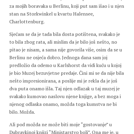
za mojih boravaka u Berlinu, koji put sam išao i u njen
stan na Storkwinkel u kvartu Halensee,
Charlottenburg.
Sjećam se da je tada bila dosta potištena, svakako je
to bila zbog rata, ali mislim da je bilo još nešto, no
pitao je nisam, a sama nije govorila više, osim da se u
Berlinu ne osjeća dobro. Jednoga dana sam joj
predložio da odemo u Karlshorst da vidi kuću u kojoj
je bio Muzej bezuvjetne predaje. Čini mi se da nije bila
nešto impresionirana, a poslije mi je rekla da je još
dva puta onamo išla. Taj njen odlazak u taj muzej je
svakako kumovao naslovu njene knjige, a bez moga i
njenog odlaska onamo, možda toga kumstva ne bi
bilo. Možda.
Ali pod možda ne može biti moje “gostovanje” u
Dubravkinoj knjizi “Ministarstvo boli”. Ona me je, u