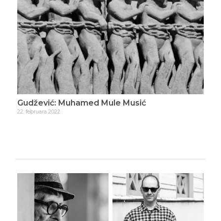
Gudžević: Muhamed Mule Musić
Gud
22. februara 2022.
23. f