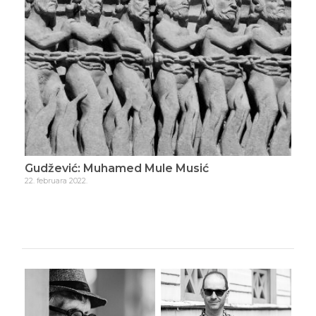
Gudžević: Muhamed Mule Musić
Gud
22. februara 2022.
23. f