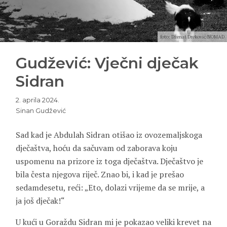
foto: Dženat Dreković/NOMAD
Gudžević: Vječni dječak
Sidran
2. aprila 2024.
Sinan Gudžević
Sad kad je
Abdulah
Sidran
otišao iz ovozemaljskoga
dječaštva, hoću da sačuvam od zaborava koju
uspomenu na prizore iz toga dječaštva. Dječaštvo je
bila česta njegova riječ. Znao bi, i kad je prešao
sedamdesetu, reći: „Eto, dolazi vrijeme da se mrije, a
ja još dječak!“
U kući u Goraždu Sidran mi je pokazao veliki krevet na