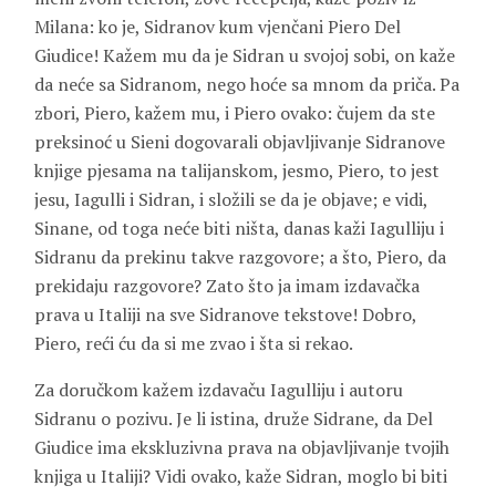
Milana: ko je, Sidranov kum vjenčani
Piero
Del
Giudice
! Kažem mu da je Sidran u svojoj sobi, on kaže
da neće sa Sidranom, nego hoće sa mnom da priča. Pa
zbori, Piero, kažem mu, i Piero ovako: čujem da ste
preksinoć u Sieni dogovarali objavljivanje Sidranove
knjige pjesama na talijanskom, jesmo, Piero, to jest
jesu, Iagulli i Sidran, i složili se da je objave; e vidi,
Sinane, od toga neće biti ništa, danas kaži Iagulliju i
Sidranu da prekinu takve razgovore; a što, Piero, da
prekidaju razgovore? Zato što ja imam izdavačka
prava u Italiji na sve Sidranove tekstove! Dobro,
Piero, reći ću da si me zvao i šta si rekao.
Za doručkom kažem izdavaču Iagulliju i autoru
Sidranu o pozivu. Je li istina, druže Sidrane, da Del
Giudice ima ekskluzivna prava na objavljivanje tvojih
knjiga u Italiji? Vidi ovako, kaže Sidran, moglo bi biti