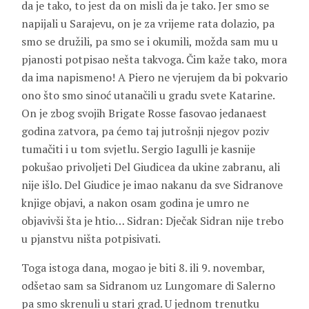
da je tako, to jest da on misli da je tako. Jer smo se
napijali u Sarajevu, on je za vrijeme rata dolazio, pa
smo se družili, pa smo se i okumili, možda sam mu u
pjanosti potpisao nešta takvoga. Čim kaže tako, mora
da ima napismeno! A Piero ne vjerujem da bi pokvario
ono što smo sinoć utanačili u gradu svete Katarine.
On je zbog svojih Brigate Rosse fasovao jedanaest
godina zatvora, pa ćemo taj jutrošnji njegov poziv
tumačiti i u tom svjetlu. Sergio Iagulli je kasnije
pokušao privoljeti Del Giudicea da ukine zabranu, ali
nije išlo. Del Giudice je imao nakanu da sve Sidranove
knjige objavi, a nakon osam godina je umro ne
objavivši šta je htio… Sidran: Dječak Sidran nije trebo
u pjanstvu ništa potpisivati.
Toga istoga dana, mogao je biti 8. ili 9. novembar,
odšetao sam sa Sidranom uz Lungomare di Salerno
pa smo skrenuli u stari grad. U jednom trenutku