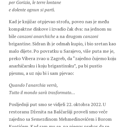
per Gorizia, le terre lontane
e dolente ognun si partì.
Kad je knjižar otpjevao strofu, poveo nas je među
kompaktne diskove i izvadio čak dva: na jednom su
bile
canzoni
anarchiche
a na drugom
canzoni
brigantine. Sidran ih je odmah kupio, i bio sretan kao
malo dijete. Po povratku u Sarajevo, više puta me je,
preko Vibera zvao u Zagreb, da “zajedno čujemo koju
anarhičarsku i koju brigantinsku”, pa bi pustio
pjesmu, a uz nju bi i sam pjevao:
Quando l'anarchia verrà,
Tutto il mondo sarà trasformato…
Posljednji put smo se vidjeli 22. oktobra 2022. U
restoranu Dženita na Baščaršiji proveli smo veče
zajedno sa
Semezdinom
Mehmedinovićem
i
Borom
Kontićem
. Kad sam mu se, na njegov prekor da se