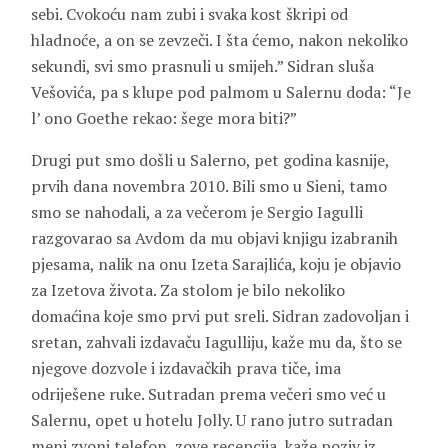
sebi. Cvokoću nam zubi i svaka kost škripi od
hladnoće, a on se zevzeči. I šta ćemo, nakon nekoliko
sekundi, svi smo prasnuli u smijeh.” Sidran sluša
Vešovića, pa s klupe pod palmom u Salernu doda: “Je
l’ ono
Goethe
rekao: šege mora biti?”
Drugi put smo došli u Salerno, pet godina kasnije,
prvih dana novembra 2010. Bili smo u Sieni, tamo
smo se nahodali, a za večerom je Sergio Iagulli
razgovarao sa Avdom da mu objavi knjigu izabranih
pjesama, nalik na onu Izeta Sarajlića, koju je objavio
za Izetova života. Za stolom je bilo nekoliko
domaćina koje smo prvi put sreli. Sidran zadovoljan i
sretan, zahvali izdavaču Iagulliju, kaže mu da, što se
njegove dozvole i izdavačkih prava tiče, ima
odriješene ruke. Sutradan prema večeri smo već u
Salernu, opet u hotelu Jolly. U rano jutro sutradan
meni zvoni telefon, zove recepcija, kaže poziv iz