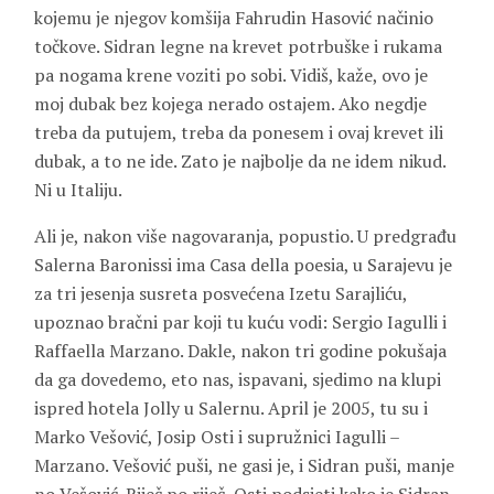
kojemu je njegov komšija Fahrudin Hasović načinio
točkove. Sidran legne na krevet potrbuške i rukama
pa nogama krene voziti po sobi. Vidiš, kaže, ovo je
moj dubak bez kojega nerado ostajem. Ako negdje
treba da putujem, treba da ponesem i ovaj krevet ili
dubak, a to ne ide. Zato je najbolje da ne idem nikud.
Ni u Italiju.
Ali je, nakon više nagovaranja, popustio. U predgrađu
Salerna Baronissi ima Casa della poesia, u Sarajevu je
za tri jesenja susreta posvećena
Izetu Sarajliću
,
upoznao bračni par koji tu kuću vodi:
Sergio Iagulli
i
Raffaella
Marzano
. Dakle, nakon tri godine pokušaja
da ga dovedemo, eto nas, ispavani, sjedimo na klupi
ispred hotela Jolly u Salernu. April je 2005, tu su i
Marko Vešović
,
Josip Osti
i supružnici Iagulli –
Marzano. Vešović puši, ne gasi je, i Sidran puši, manje