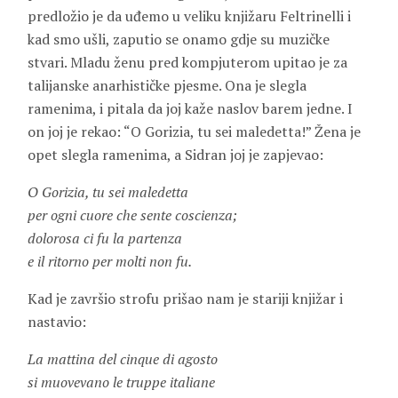
predložio je da uđemo u veliku knjižaru Feltrinelli i
kad smo ušli, zaputio se onamo gdje su muzičke
stvari. Mladu ženu pred kompjuterom upitao je za
talijanske anarhističke pjesme. Ona je slegla
ramenima, i pitala da joj kaže naslov barem jedne. I
on joj je rekao: “O Gorizia, tu sei maledetta!” Žena je
opet slegla ramenima, a Sidran joj je zapjevao:
O Gorizia, tu sei maledetta
per ogni cuore che sente coscienza;
dolorosa ci fu la partenza
e il ritorno per molti non fu.
Kad je završio strofu prišao nam je stariji knjižar i
nastavio:
La mattina del cinque di agosto
si muovevano le truppe italiane