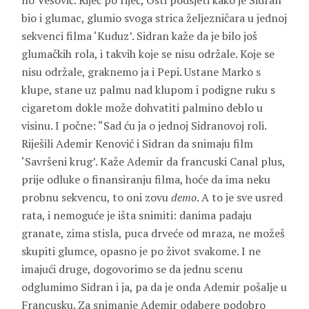
no Vešović. Riječ po riječ, Osti podsjeti kako je Sidran
bio i glumac, glumio svoga strica željezničara u jednoj
sekvenci filma ‘Kuduz’. Sidran kaže da je bilo još
glumačkih rola, i takvih koje se nisu održale. Koje se
nisu održale, graknemo ja i Pepi. Ustane Marko s
klupe, stane uz palmu nad klupom i podigne ruku s
cigaretom dokle može dohvatiti palmino deblo u
visinu. I počne: “Sad ću ja o jednoj Sidranovoj roli.
Riješili
Ademir
Kenović
i Sidran da snimaju film
‘Savršeni krug’. Kaže Ademir da francuski Canal plus,
prije odluke o finansiranju filma, hoće da ima neku
probnu sekvencu, to oni zovu
demo
. A to je sve usred
rata, i nemoguće je išta snimiti: danima padaju
granate, zima stisla, puca drveće od mraza, ne možeš
skupiti glumce, opasno je po život svakome. I ne
imajući druge, dogovorimo se da jednu scenu
odglumimo Sidran i ja, pa da je onda Ademir pošalje u
Francusku. Za snimanje Ademir odabere podobro