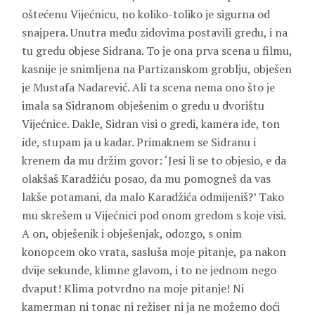
oštećenu Vijećnicu, no koliko-toliko je sigurna od
snajpera. Unutra među zidovima postavili gredu, i na
tu gredu objese Sidrana. To je ona prva scena u filmu,
kasnije je snimljena na Partizanskom groblju, obješen
je
Mustafa Nadarević
. Ali ta scena nema ono što je
imala sa Sidranom obješenim o gredu u dvorištu
Vijećnice. Dakle, Sidran visi o gredi, kamera ide, ton
ide, stupam ja u kadar. Primaknem se Sidranu i
krenem da mu držim govor: ‘Jesi li se to objesio, e da
olakšaš
Karadžiću
posao, da mu pomogneš da vas
lakše potamani, da malo Karadžića odmijeniš?’ Tako
mu skrešem u Vijećnici pod onom gredom s koje visi.
A on, obješenik i obješenjak, odozgo, s onim
konopcem oko vrata, sasluša moje pitanje, pa nakon
dvije sekunde, klimne glavom, i to ne jednom nego
dvaput! Klima potvrdno na moje pitanje! Ni
kamerman ni tonac ni režiser ni ja ne možemo doći