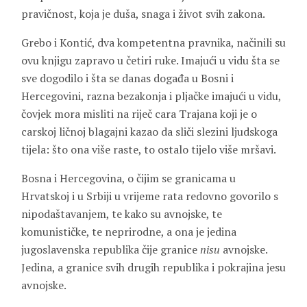
pravičnost, koja je duša, snaga i život svih zakona.
Grebo i Kontić, dva kompetentna pravnika, načinili su
ovu knjigu zapravo u četiri ruke. Imajući u vidu šta se
sve dogodilo i šta se danas događa u Bosni i
Hercegovini, razna bezakonja i pljačke imajući u vidu,
čovjek mora misliti na riječ cara
Trajana
koji je o
carskoj ličnoj blagajni kazao da sliči slezini ljudskoga
tijela: što ona više raste, to ostalo tijelo više mršavi.
Bosna i Hercegovina, o čijim se granicama u
Hrvatskoj i u Srbiji u vrijeme rata redovno govorilo s
nipodaštavanjem, te kako su avnojske, te
komunističke, te neprirodne, a ona je jedina
jugoslavenska republika čije granice
nisu
avnojske.
Jedina, a granice svih drugih republika i pokrajina jesu
avnojske.