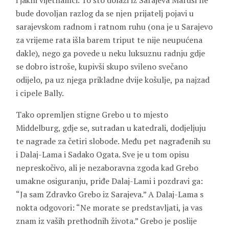
i jakni vijetnamci. To što dolazi iz Sarajeva Maruši ne
bude dovoljan razlog da se njen prijatelj pojavi u
sarajevskom radnom i ratnom ruhu (ona je u Sarajevo
za vrijeme rata išla barem triput te nije neupućena
dakle), nego ga povede u neku luksuznu radnju gdje
se dobro istroše, kupivši skupo svileno svečano
odijelo, pa uz njega prikladne dvije košulje, pa najzad
i cipele Bally.
Tako opremljen stigne Grebo u to mjesto
Middelburg, gdje se, sutradan u katedrali, dodjeljuju
te nagrade za četiri slobode. Među pet nagrađenih su
i
Dalaj-Lama
i
Sadako Ogata
. Sve je u tom opisu
nepreskočivo, ali je nezaboravna zgoda kad Grebo
umakne osiguranju, priđe Dalaj-Lami i pozdravi ga:
“Ja sam Zdravko Grebo iz Sarajeva.” A Dalaj-Lama s
nokta odgovori: “Ne morate se predstavljati, ja vas
znam iz vaših prethodnih života.” Grebo je poslije