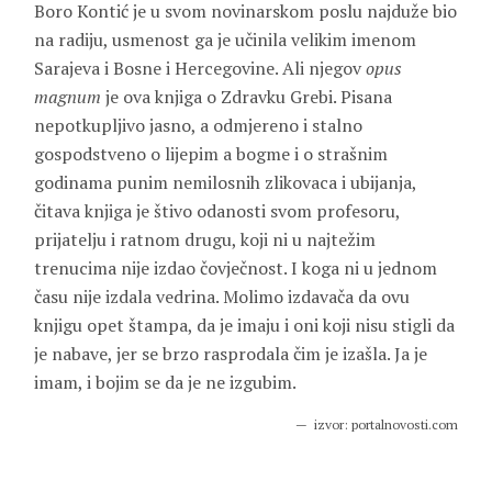
Boro Kontić je u svom novinarskom poslu najduže bio
na radiju, usmenost ga je učinila velikim imenom
Sarajeva i Bosne i Hercegovine. Ali njegov
opus
magnum
je ova knjiga o Zdravku Grebi. Pisana
nepotkupljivo jasno, a odmjereno i stalno
gospodstveno o lijepim a bogme i o strašnim
godinama punim nemilosnih zlikovaca i ubijanja,
čitava knjiga je štivo odanosti svom profesoru,
prijatelju i ratnom drugu, koji ni u najtežim
trenucima nije izdao čovječnost. I koga ni u jednom
času nije izdala vedrina. Molimo izdavača da ovu
knjigu opet štampa, da je imaju i oni koji nisu stigli da
je nabave, jer se brzo rasprodala čim je izašla. Ja je
imam, i bojim se da je ne izgubim.
izvor: portalnovosti.com