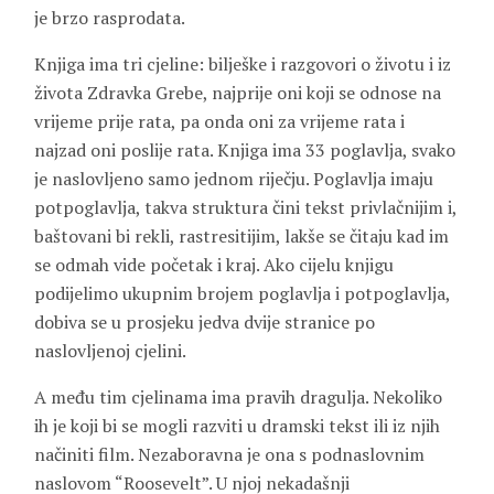
je brzo rasprodata.
Knjiga ima tri cjeline: bilješke i razgovori o životu i iz
života Zdravka Grebe, najprije oni koji se odnose na
vrijeme prije rata, pa onda oni za vrijeme rata i
najzad oni poslije rata. Knjiga ima 33 poglavlja, svako
je naslovljeno samo jednom riječju. Poglavlja imaju
potpoglavlja, takva struktura čini tekst privlačnijim i,
baštovani bi rekli, rastresitijim, lakše se čitaju kad im
se odmah vide početak i kraj. Ako cijelu knjigu
podijelimo ukupnim brojem poglavlja i potpoglavlja,
dobiva se u prosjeku jedva dvije stranice po
naslovljenoj cjelini.
A među tim cjelinama ima pravih dragulja. Nekoliko
ih je koji bi se mogli razviti u dramski tekst ili iz njih
načiniti film. Nezaboravna je ona s podnaslovnim
naslovom “Roosevelt”. U njoj nekadašnji