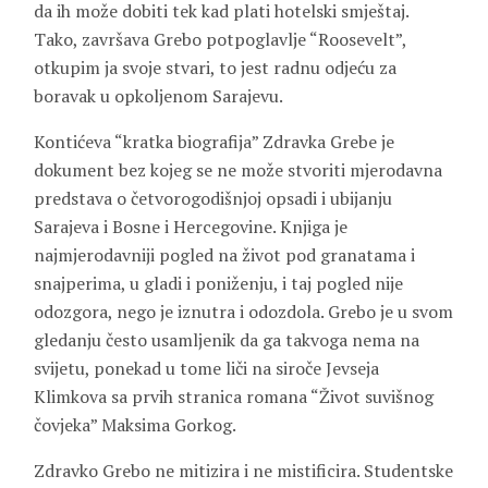
da ih može dobiti tek kad plati hotelski smještaj.
Tako, završava Grebo potpoglavlje “Roosevelt”,
otkupim ja svoje stvari, to jest radnu odjeću za
boravak u opkoljenom Sarajevu.
Kontićeva “kratka biografija” Zdravka Grebe je
dokument bez kojeg se ne može stvoriti mjerodavna
predstava o četvorogodišnjoj opsadi i ubijanju
Sarajeva i Bosne i Hercegovine. Knjiga je
najmjerodavniji pogled na život pod granatama i
snajperima, u gladi i poniženju, i taj pogled nije
odozgora, nego je iznutra i odozdola. Grebo je u svom
gledanju često usamljenik da ga takvoga nema na
svijetu, ponekad u tome liči na siroče Jevseja
Klimkova sa prvih stranica romana “Život suvišnog
čovjeka”
Maksima Gorkog
.
Zdravko Grebo ne mitizira i ne mistificira. Studentske