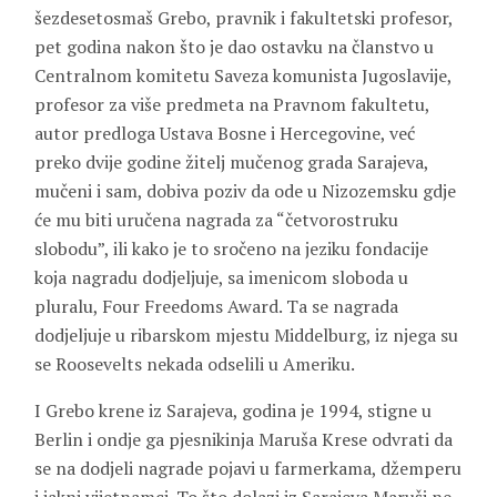
šezdesetosmaš Grebo, pravnik i fakultetski profesor,
pet godina nakon što je dao ostavku na članstvo u
Centralnom komitetu Saveza komunista Jugoslavije,
profesor za više predmeta na Pravnom fakultetu,
autor predloga Ustava Bosne i Hercegovine, već
preko dvije godine žitelj mučenog grada Sarajeva,
mučeni i sam, dobiva poziv da ode u Nizozemsku gdje
će mu biti uručena nagrada za “četvorostruku
slobodu”, ili kako je to sročeno na jeziku fondacije
koja nagradu dodjeljuje, sa imenicom sloboda u
pluralu, Four Freedoms Award. Ta se nagrada
dodjeljuje u ribarskom mjestu Middelburg, iz njega su
se Roosevelts nekada odselili u Ameriku.
I Grebo krene iz Sarajeva, godina je 1994, stigne u
Berlin i ondje ga pjesnikinja
Maruša Krese
odvrati da
se na dodjeli nagrade pojavi u farmerkama, džemperu