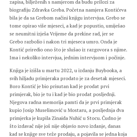
zapisa, bilježenih s namjerom da budu prilozi za
biografiju Zdravka Greba. Početna namjera Kontićeva
bila je da sa Grebom načini knjigu intervjua. Grebo se
tome opirao više mjeseci, a kad je popustio, umiješao
se neumitni izješa Vrijeme da prekine rad, jer se
Grebo razbolio i nakon tri mjeseca umro. Onda je
Kontić priredio ono što je slušao iz razgovora s njime.
Ima i nekoliko intervjua, jednim intervjuom i počinje.
Knjiga je izišla u martu 2022, u izdanju Buybooka, a
svih hiljadu primjeraka prodato je za desetak mjeseci.
Boro Kontić je bio prisutan kad je prodat prvi
primjerak, bio je tu i kad je bio prodat posljednji.
Njegova radna memorija pamti da je prvi primjerak
kupio
Josip Muselimović
u Mostaru, a posljednja dva
primjerka je kupila
Zinaida Nuhić
u Stocu. Čudno je
što izdavač nije još nije objavio novo izdanje, danas
kad se knjige sve teže prodaju, a pojavila se jedna koja