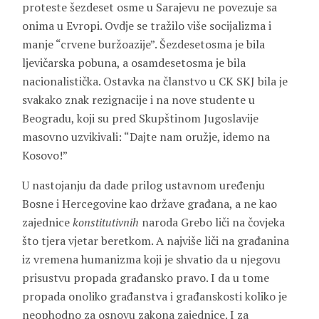
proteste šezdeset osme u Sarajevu ne povezuje sa
onima u Evropi. Ovdje se tražilo više socijalizma i
manje “crvene buržoazije”. Šezdesetosma je bila
ljevičarska pobuna, a osamdesetosma je bila
nacionalistička. Ostavka na članstvo u CK SKJ bila je
svakako znak rezignacije i na nove studente u
Beogradu, koji su pred Skupštinom Jugoslavije
masovno uzvikivali: “Dajte nam oružje, idemo na
Kosovo!”
U nastojanju da dade prilog ustavnom uređenju
Bosne i Hercegovine kao države građana, a ne kao
zajednice
konstitutivnih
naroda Grebo liči na čovjeka
što tjera vjetar beretkom. A najviše liči na građanina
iz vremena humanizma koji je shvatio da u njegovu
prisustvu propada građansko pravo. I da u tome
propada onoliko građanstva i građanskosti koliko je
neophodno za osnovu zakona zajednice. I za