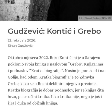
foto: Dženat Dreković/NOMAD
Gudžević: Kontić i Grebo
22. februara 2026.
Sinan Gudžević
Oktobra mjeseca 2022. Boro Kontić mi je u Sarajevu
poklonio svoju knjigu s naslovom “Grebo”. Knjiga ima
i podnaslov “Kratka biografija”. Nosim je ponekad i na
Goliju, kad odem. Kratka biografija je to
Zdravka
Grebe
, kako se u Bosni deklinira njegovo prezime.
Kratka biografija je dobar podnaslov, jer se knjiga čita
brzo, pa se učini kratka. Iako kratka nije, nego je još i
šira i duža od običnih knjiga.