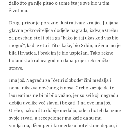
žalio što ga nije pitao o tome šta je sve bio u tim
životima.
Drugi prizor je porazno ilustrativan: kraljica
Julijana
,
glavna pokroviteljica dodjele nagrada, izdvaja Grebu
za poseban stol i pita ga “kako je taj užas kod vas bio
moguć”, kad je eto i
Tito
, kaže, bio Srbin, a žena mu je
bila Hrvatica, i brak im je bio uspješan. Tako rekne
holandska kraljica godinu dana prije srebreničke
strave.
Ima još. Nagradu za “četiri slobode” čini medalja i
nema nikakva novčanog iznosa. Grebo kazuje da to
laureatima ne bi ni bilo važno, jer su svi koji nagradu
dobiju uvelike već slavni i bogati. I na ovo ima još.
Grebo, nakon što dobije medalju, ode u hotel da uzme
svoje stvari, a recepcioner mu kaže da su mu
vindjakna, džemper i farmerke u hotelskom depou, i