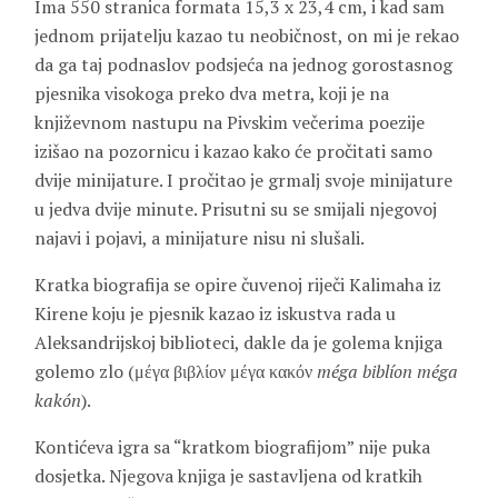
Ima 550 stranica formata 15,3 x 23,4 cm, i kad sam
jednom prijatelju kazao tu neobičnost, on mi je rekao
da ga taj podnaslov podsjeća na jednog gorostasnog
pjesnika visokoga preko dva metra, koji je na
književnom nastupu na Pivskim večerima poezije
izišao na pozornicu i kazao kako će pročitati samo
dvije minijature. I pročitao je grmalj svoje minijature
u jedva dvije minute. Prisutni su se smijali njegovoj
najavi i pojavi, a minijature nisu ni slušali.
Kratka biografija se opire čuvenoj riječi
Kalimaha
iz
Kirene koju je pjesnik kazao iz iskustva rada u
Aleksandrijskoj biblioteci, dakle da je golema knjiga
golemo zlo (μέγα βιβλίον μέγα κακόν
méga biblíon méga
kakón
).
Kontićeva igra sa “kratkom biografijom” nije puka
dosjetka. Njegova knjiga je sastavljena od kratkih