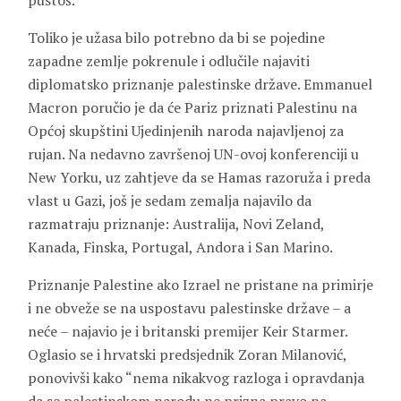
pustoš.
Toliko je užasa bilo potrebno da bi se pojedine
zapadne zemlje pokrenule i odlučile najaviti
diplomatsko priznanje palestinske države. Emmanuel
Macron poručio je da će Pariz priznati Palestinu na
Općoj skupštini Ujedinjenih naroda najavljenoj za
rujan. Na nedavno završenoj UN-ovoj konferenciji u
New Yorku, uz zahtjeve da se Hamas razoruža i preda
vlast u Gazi, još je sedam zemalja najavilo da
razmatraju priznanje: Australija, Novi Zeland,
Kanada, Finska, Portugal, Andora i San Marino.
Priznanje Palestine ako Izrael ne pristane na primirje
i ne obveže se na uspostavu palestinske države – a
neće – najavio je i britanski premijer Keir Starmer.
Oglasio se i hrvatski predsjednik Zoran Milanović,
ponovivši kako “nema nikakvog razloga i opravdanja