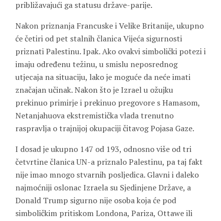
približavajući ga statusu države-parije.
Nakon priznanja Francuske i Velike Britanije, ukupno
će četiri od pet stalnih članica Vijeća sigurnosti
priznati Palestinu. Ipak. Ako ovakvi simbolički potezi i
imaju određenu težinu, u smislu neposrednog
utjecaja na situaciju, lako je moguće da neće imati
značajan učinak. Nakon što je Izrael u ožujku
prekinuo primirje i prekinuo pregovore s Hamasom,
Netanjahuova ekstremistička vlada trenutno
raspravlja o trajnijoj okupaciji čitavog Pojasa Gaze.
I dosad je ukupno 147 od 193, odnosno više od tri
četvrtine članica UN-a priznalo Palestinu, pa taj fakt
nije imao mnogo stvarnih posljedica. Glavni i daleko
najmoćniji oslonac Izraela su Sjedinjene Države, a
Donald Trump sigurno nije osoba koja će pod
simboličkim pritiskom Londona, Pariza, Ottawe ili