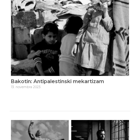
Bakotin: Antipalestinski mekartizam
Bak
13. novembra 2023.
27. 