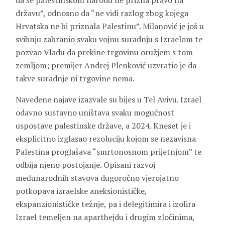
da se palestinskom narodu ne prizna pravo na
državu”, odnosno da “ne vidi razlog zbog kojega
Hrvatska ne bi priznala Palestinu”. Milanović je još u
svibnju zabranio svaku vojnu suradnju s Izraelom te
pozvao Vladu da prekine trgovinu oružjem s tom
zemljom; premijer Andrej Plenković uzvratio je da
takve suradnje ni trgovine nema.
Navedene najave izazvale su bijes u Tel Avivu. Izrael
odavno sustavno uništava svaku mogućnost
uspostave palestinske države, a 2024. Kneset je i
eksplicitno izglasao rezoluciju kojom se nezavisna
Palestina proglašava “smrtonosnom prijetnjom” te
odbija njeno postojanje. Opisani razvoj
međunarodnih stavova dugoročno vjerojatno
potkopava izraelske aneksionističke,
ekspanzionističke težnje, pa i delegitimira i izolira
Izrael temeljen na aparthejdu i drugim zločinima,