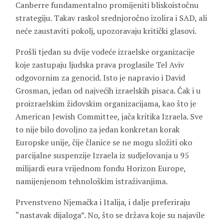
Canberre fundamentalno promijeniti bliskoistočnu
strategiju. Takav raskol srednjoročno izolira i SAD, ali
neće zaustaviti pokolj, upozoravaju kritički glasovi.
Prošli tjedan su dvije vodeće izraelske organizacije
koje zastupaju ljudska prava proglasile Tel Aviv
odgovornim za genocid. Isto je napravio i David
Grosman, jedan od najvećih izraelskih pisaca. Čak i u
proizraelskim židovskim organizacijama, kao što je
American Jewish Committee, jača kritika Izraela. Sve
to nije bilo dovoljno za jedan konkretan korak
Europske unije, čije članice se ne mogu složiti oko
parcijalne suspenzije Izraela iz sudjelovanja u 95
milijardi eura vrijednom fondu Horizon Europe,
namijenjenom tehnološkim istraživanjima.
Prvenstveno Njemačka i Italija, i dalje preferiraju
“nastavak dijaloga”. No, što se država koje su najavile