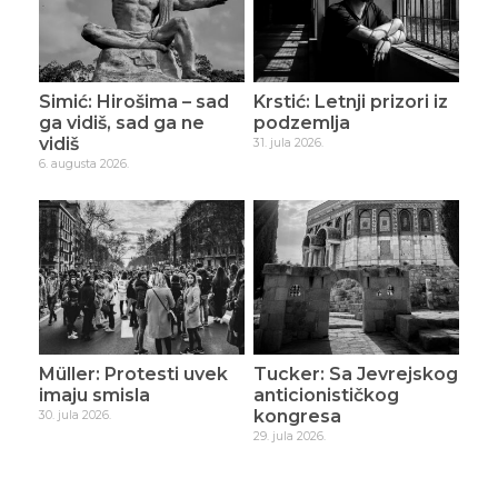
Simić: Hirošima – sad
Krstić: Letnji prizori iz
ga vidiš, sad ga ne
podzemlja
vidiš
31. jula 2026.
6. augusta 2026.
Müller: Protesti uvek
Tucker: Sa Jevrejskog
imaju smisla
anticionističkog
kongresa
30. jula 2026.
29. jula 2026.