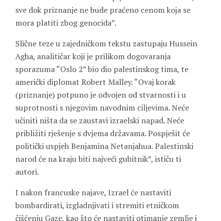
sve dok priznanje ne bude praćeno cenom koja se
mora platiti zbog genocida”.
Slične teze u zajedničkom tekstu zastupaju Hussein
Agha, analitičar koji je prilikom dogovaranja
sporazuma “Oslo 2” bio dio palestinskog tima, te
američki diplomat Robert Malley. “Ovaj korak
(priznanje) potpuno je odvojen od stvarnosti i u
suprotnosti s njegovim navodnim ciljevima. Neće
učiniti ništa da se zaustavi izraelski napad. Neće
približiti rješenje s dvjema državama. Pospješit će
politički uspjeh Benjamina Netanjahua. Palestinski
narod će na kraju biti najveći gubitnik”, ističu ti
autori.
I nakon francuske najave, Izrael će nastaviti
bombardirati, izgladnjivati i stremiti etničkom
čišćenju Gaze, kao što će nastaviti otimanje zemlje i