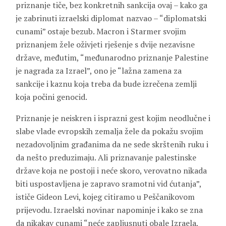
priznanje tiče, bez konkretnih sankcija ovaj – kako ga
je zabrinuti izraelski diplomat nazvao – “diplomatski
cunami” ostaje bezub. Macron i Starmer svojim
priznanjem žele oživjeti rješenje s dvije nezavisne
države, međutim, “međunarodno priznanje Palestine
je nagrada za Izrael”, ono je “lažna zamena za
sankcije i kaznu koja treba da bude izrečena zemlji
koja počini genocid.
Priznanje je neiskren i isprazni gest kojim neodlučne i
slabe vlade evropskih zemalja žele da pokažu svojim
nezadovoljnim građanima da ne sede skrštenih ruku i
da nešto preduzimaju. Ali priznavanje palestinske
države koja ne postoji i neće skoro, verovatno nikada
biti uspostavljena je zapravo sramotni vid ćutanja”,
ističe Gideon Levi, kojeg citiramo u Peščanikovom
prijevodu. Izraelski novinar napominje i kako se zna
da nikakav cunami “neće zapljusnuti obale Izraela,