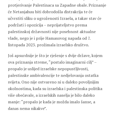
protjerivanje Palestinaca sa Zapadne obale. Priznanje
će Netanjahuu biti dobrodošla distrakcija te će
učvrstiti sliku o ugroženosti Izraela, a takav stav će
podržati i opozicija – neprijateljstvo prema
palestinskoj državnosti nije posebnost aktualne
vlade, nego je i prije Hamasovog napada od 7.
listopada 2023. prožimala izraelsko društvo.
Još apsurdnije je što je rješenje s dvije države, kojem
ova priznanja streme, “postalo imaginarni cilj” –
propalo je uslijed izraelske nepopustljivosti,
palestinske ambivalencije te nedjelovanja ostatka
svijeta. Ono nije ostvareno ni u daleko povoljnijim
okolnostima, kada su izraelska i palestinska politika
više obećavale, a izraelskih naselja je bilo daleko
manje: “propalo je kada je možda imalo šanse, a
danas nema nikakve”.