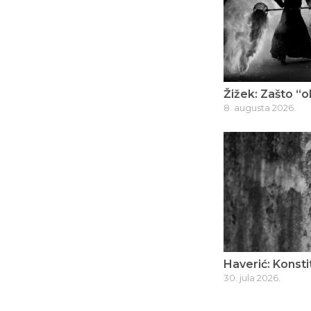
Žižek: Zašto “o
8. augusta 2026.
Haverić: Konsti
30. jula 2026.