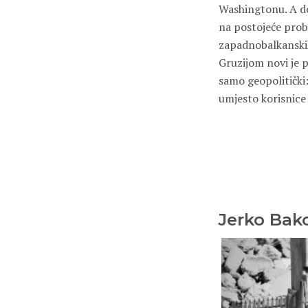
Washingtonu. A do
na postojeće prob
zapadnobalkanskih
Gruzijom novi je p
samo geopolitički:
umjesto korisnice 
Jerko Bak