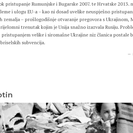
k pristupanje Rumunjske i Bugarske 2007. te Hrvatske 2013. ni
leme i ulogu EU-a – kao ni dosad uvelike neuspješno pristupan
 zemalja – prošlogodišnje otvaranje pregovora s Ukrajinom, 
rijelomni trenutak kojim je Unija snažno izazvala Rusiju. Prob
 pristupanjem velike i siromašne Ukrajine niz članica postale bi
briselskih subvencija.
otin