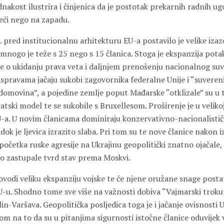
dnakost ilustrira i činjenica da je postotak prekarnih radnih ug
veći nego na zapadu.
. pred institucionalnu arhitekturu EU-a postavilo je velike iza
mnogo je teže s 25 nego s 15 članica. Stoga je ekspanzija pota
ve o ukidanju prava veta i daljnjem prenošenju nacionalnog su
aspravama jačaju sukobi zagovornika federalne Unije i “suveren
 domovina”, a pojedine zemlje poput Mađarske “otklizale” su u 
tski model te se sukobile s Bruxellesom. Proširenje je u veliko
U-a. U novim članicama dominiraju konzervativno-nacionalistič
 dok je ljevica izrazito slaba. Pri tom su te nove članice nakon i
i početka ruske agresije na Ukrajinu geopolitički znatno ojačale
no zastupale tvrd stav prema Moskvi.
ovodi veliku ekspanziju vojske te će njene oružane snage post
U-u. Shodno tome sve više na važnosti dobiva “Vajmarski trok
in-Varšava. Geopolitička posljedica toga je i jačanje ovisnosti 
m na to da su u pitanjima sigurnosti istočne članice oduvijek v