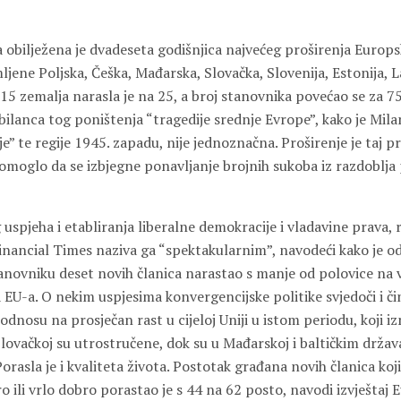
bilježena je dvadeseta godišnjica najvećeg proširenja Europske
ljene Poljska, Češka, Mađarska, Slovačka, Slovenija, Estonija, La
 15 zemalja narasla je na 25, a broj stanovnika povećao se za 75
 bilanca tog poništenja “tragedije srednje Evrope”, kako je Mi
e” te regije 1945. zapadu, nije jednoznačna. Proširenje je taj pr
ipomoglo da se izbjegne ponavljanje brojnih sukoba iz razdoblja
spjeha i etabliranja liberalne demokracije i vladavine prava, r
inancial Times naziva ga “spektakularnim”, navodeći kako je o
novniku deset novih članica narastao s manje od polovice na v
 EU-a. O nekim uspjesima konvergencijske politike svjedoči i či
 odnosu na prosječan rast u cijeloj Uniji u istom periodu, koji i
 Slovačkoj su utrostručene, dok su u Mađarskoj i baltičkim drž
 Porasla je i kvaliteta života. Postotak građana novih članica koji
o ili vrlo dobro porastao je s 44 na 62 posto, navodi izvještaj