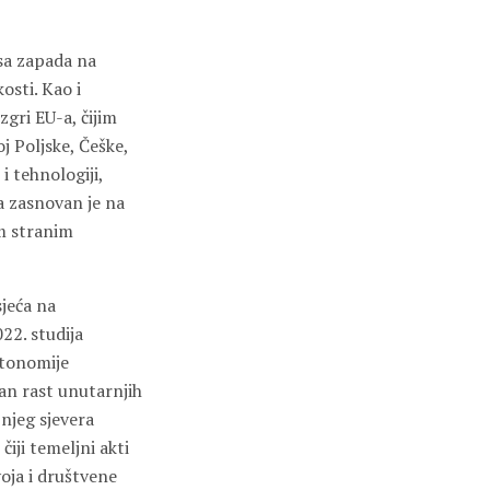
 sa zapada na
osti. Kao i
zgri EU-a, čijim
oj Poljske, Češke,
i tehnologiji,
a zasnovan je na
im stranim
sjeća na
22. studija
utonomije
čan rast unutarnjih
žnjeg sjevera
iji temeljni akti
oja i društvene