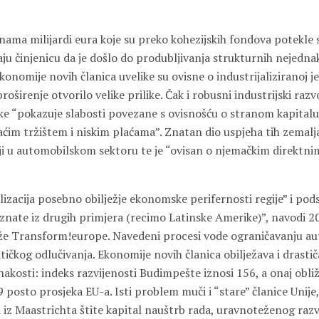
inama milijardi eura koje su preko kohezijskih fondova potekle
vaju činjenicu da je došlo do produbljivanja strukturnih nejednak
konomije novih članica uvelike su ovisne o industrijaliziranoj je
oširenje otvorilo velike prilike. Čak i robusni industrijski razv
ke “pokazuje slabosti povezane s ovisnošću o stranom kapitalu 
im tržištem i niskim plaćama”. Znatan dio uspjeha tih zemalj
ji u automobilskom sektoru te je “ovisan o njemačkim direktn
izacija posebno obilježje ekonomske perifernosti regije” i pod
znate iz drugih primjera (recimo Latinske Amerike)”, navodi 20
e Transform!europe. Navedeni procesi vode ograničavanju a
ičkog odlučivanja. Ekonomije novih članica obilježava i drasti
akosti: indeks razvijenosti Budimpešte iznosi 156, a onaj obli
posto prosjeka EU-a. Isti problem muči i “stare” članice Unije, č
z Maastrichta štite kapital nauštrb rada, uravnoteženog razv