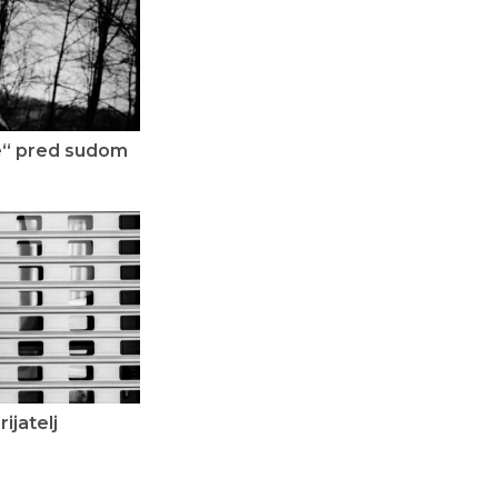
je“ pred sudom
ijatelj