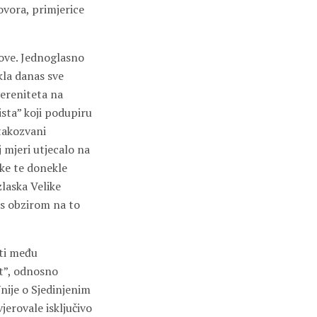
ovora, primjerice
zove. Jednoglasno
kla danas sve
vereniteta na
ista” koji podupiru
takozvani
j mjeri utjecalo na
ke te donekle
zlaska Velike
, s obzirom na to
ati među
ut”, odnosno
Unije o Sjedinjenim
jerovale isključivo