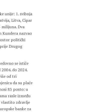
 unije: 1. svibnja
tvija, Litva, Cipar
 milijuna. Dva
lan Kundera nazvao
ostor politički
 prije Drugog
edovno se ističe
d 2004. do 2024.
iše od tri
njenica da su plaće
znosi 83 posto: u
avama rasle između
 vlastito zdravlje
 Europske banke za