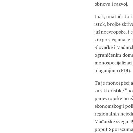
obnovu i razvoj.
Ipak, unatoč stot
istok, brojke skri
južnoevropske, i e
korporacijama je pr
Slovačke i Mađars
ograničenim domać
monospecijalizaci
ulaganjima (FDI).
Ta je monospecijal
karakteristike “po
panevropske mrež
ekonomskog i polit
regionalnih nejedn
Mađarske svega 49 
poput Sporazuma i