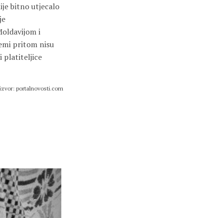
je bitno utjecalo
je
Moldavijom i
lemi pritom nisu
 platiteljice
izvor: portalnovosti.com