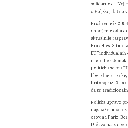
solidarnosti. Neje
u Poljskoj, bitno 
Proširenje iz 2004
donošenje odluka 
aktualnije raspra
Bruxelles. S tim r
EU “individualnih
iliberalno-demokra
političku scenu E
liberalne stranke,
Britanije iz EU-a 
da su tradicional
Poljska upravo pr
najsnažnijima u E
osovina Pariz-Berl
Državama, s obziro