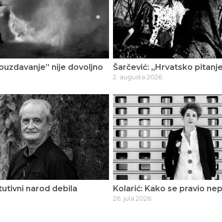
buzdavanje” nije dovoljno
Šarčević: „Hrvatsko pitan
2. augusta 2026.
tutivni narod debila
Kolarić: Kako se pravio nepr
26. jula 2026.