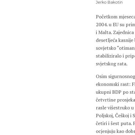
Jerko Bakotin
Početkom mjeseca o
2004. u EU su prim
i Malta. Zajednica
desetljeća kasnije
sovjetsko “otimanj
stabiliziralo i pr
svjetskog rata.
Osim sigurnosnog u
ekonomski rast: F
ukupni BDP po sta
četvrtine prosjeka
rasle višestruko u
Poljskoj, Češkoj i
četiri i šest puta.
ocjenjuju kao dobr