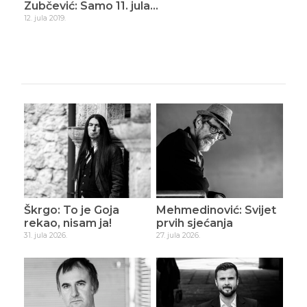
ade
Zubčević: Samo 11. jula…
Zub
12. jula 2019.
16. d
Škrgo: To je Goja
Mehmedinović: Svijet
rekao, nisam ja!
prvih sjećanja
31. jula 2026.
27. jula 2026.