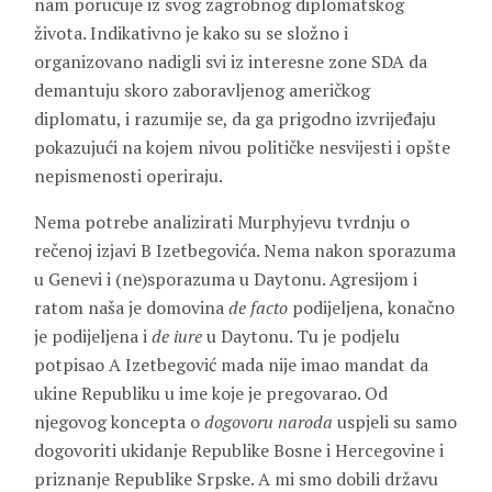
nam poručuje iz svog zagrobnog diplomatskog
života. Indikativno je kako su se složno i
organizovano nadigli svi iz interesne zone SDA da
demantuju skoro zaboravljenog američkog
diplomatu, i razumije se, da ga prigodno izvrijeđaju
pokazujući na kojem nivou političke nesvijesti i opšte
nepismenosti operiraju.
Nema potrebe analizirati Murphyjevu tvrdnju o
rečenoj izjavi B Izetbegovića. Nema nakon sporazuma
u Genevi i (ne)sporazuma u Daytonu. Agresijom i
ratom naša je domovina
de facto
podijeljena, konačno
je podijeljena i
de iure
u Daytonu. Tu je podjelu
potpisao A Izetbegović mada nije imao mandat da
ukine Republiku u ime koje je pregovarao. Od
njegovog koncepta o
dogovoru naroda
uspjeli su samo
dogovoriti ukidanje Republike Bosne i Hercegovine i
priznanje Republike Srpske. A mi smo dobili državu