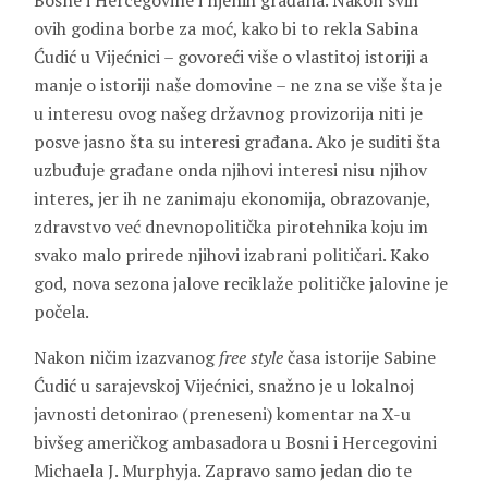
Bosne i Hercegovine i njenih građana. Nakon svih
ovih godina borbe za moć, kako bi to rekla Sabina
Ćudić u Vijećnici – govoreći više o vlastitoj istoriji a
manje o istoriji naše domovine – ne zna se više šta je
u interesu ovog našeg državnog provizorija niti je
posve jasno šta su interesi građana. Ako je suditi šta
uzbuđuje građane onda njihovi interesi nisu njihov
interes, jer ih ne zanimaju ekonomija, obrazovanje,
zdravstvo već dnevnopolitička pirotehnika koju im
svako malo prirede njihovi izabrani političari. Kako
god, nova sezona jalove reciklaže političke jalovine je
počela.
Nakon ničim izazvanog
free style
časa istorije Sabine
Ćudić u sarajevskoj Vijećnici, snažno je u lokalnoj
javnosti detonirao (preneseni) komentar na X-u
bivšeg američkog ambasadora u Bosni i Hercegovini
Michaela J. Murphyja. Zapravo samo jedan dio te