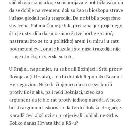
sličnih ispraznica koje su ispunjavale politički vakuum
da se dobije na vremenu dok su kao u bioskopu strave
i užasa gledali našu tragediju. Da ne bi bila pogrešno
shvaćena, Sabina Ćudić je bila precizna, jer prije nego
što je ustvrdila da smo samo žrtve borbe za moć,
nastranu što se to u političkoj areni i u miru i u ratu
podrazumijeva, ona je kazala i šta naša tragedija nije
– nije etnički, ni vjerski sukob.
U Krajini, naprimjer, su se borili Bošnjaci i Srbi protiv
Bošnjaka (i Hrvata), a da bi dotukli Republiku Bosnu i
Hercegovinu. Neko bi činjenicu da su se svi borili
protiv Bošnjaka, pa i neki Bošnjaci, uzeo kao
argument da je bio rat protiv jednog naroda. A neko
bi isti argument iskoristio da tvrdi i dokaže drugačije.
Karadžićevi zločinci su protjerivali i ubijali ne-Srbe.
Koliko danas Hrvata živi u RS-u?