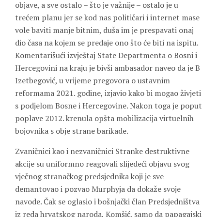
objave, a sve ostalo – što je važnije – ostalo je u
trećem planu jer se kod nas političari i internet mase
vole baviti manje bitnim, duša im je prespavati onaj
dio časa na kojem se predaje ono što će biti na ispitu.
Komentarišući izvještaj State Departmenta o Bosni i
Hercegovini na kraju je bivši ambasador naveo da je B
Izetbegović, u vrijeme pregovora o ustavnim
reformama 2021. godine, izjavio kako bi mogao živjeti
s podjelom Bosne i Hercegovine. Nakon toga je poput
poplave 2012. krenula opšta mobilizacija virtuelnih
bojovnika s obje strane barikade.
Zvaničnici kao i nezvaničnici Stranke destruktivne
akcije su uniformno reagovali slijedeći objavu svog
vječnog stranačkog predsjednika koji je sve
demantovao i pozvao Murphyja da dokaže svoje
navode. Čak se oglasio i bošnjački član Predsjedništva
iz reda hrvatskog naroda, Komšić, samo da papagajski