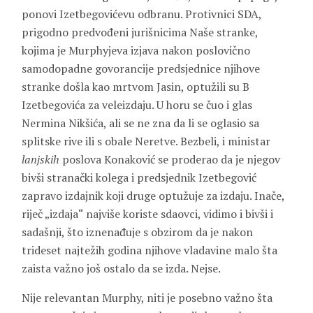
ponovi Izetbegovićevu odbranu. Protivnici SDA,
prigodno predvođeni jurišnicima Naše stranke,
kojima je Murphyjeva izjava nakon poslovično
samodopadne govorancije predsjednice njihove
stranke došla kao mrtvom Jasin, optužili su B
Izetbegovića za veleizdaju. U horu se čuo i glas
Nermina Nikšića, ali se ne zna da li se oglasio sa
splitske rive ili s obale Neretve. Bezbeli, i ministar
lanjskih
poslova Konaković se proderao da je njegov
bivši stranački kolega i predsjednik Izetbegović
zapravo izdajnik koji druge optužuje za izdaju. Inače,
riječ „izdaja“ najviše koriste sdaovci, vidimo i bivši i
sadašnji, što iznenađuje s obzirom da je nakon
trideset najtežih godina njihove vladavine malo šta
zaista važno još ostalo da se izda. Nejse.
Nije relevantan Murphy, niti je posebno važno šta