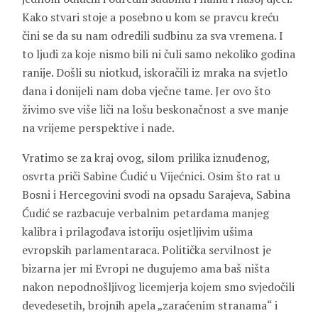
Kako stvari stoje a posebno u kom se pravcu kreću
čini se da su nam odredili sudbinu za sva vremena. I
to ljudi za koje nismo bili ni čuli samo nekoliko godina
ranije. Došli su niotkud, iskoračili iz mraka na svjetlo
dana i donijeli nam doba vječne tame. Jer ovo što
živimo sve više liči na lošu beskonačnost a sve manje
na vrijeme perspektive i nade.
Vratimo se za kraj ovog, silom prilika iznuđenog,
osvrta priči Sabine Ćudić u Vijećnici. Osim što rat u
Bosni i Hercegovini svodi na opsadu Sarajeva, Sabina
Ćudić se razbacuje verbalnim petardama manjeg
kalibra i prilagođava istoriju osjetljivim ušima
evropskih parlamentaraca. Politička servilnost je
bizarna jer mi Evropi ne dugujemo ama baš ništa
nakon nepodnošljivog licemjerja kojem smo svjedočili
devedesetih, brojnih apela „zaraćenim stranama“ i