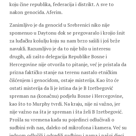
koju čine republika, federacija i distrikt. A sve to
nakon genocida. Aferim.
Zanimljivo je da genocid u Srebrenici niko nije
spomenuo u Daytonu dok se pregovaralo i krojio šnit
za luđačku košulju koju su nam brzo sašili i još brže
navukli. Razumljivo je da to nije bilo u interesu
drugih, ali zašto delegacija Republike Bosne i
Hercegovine nije otvorila to pitanje, već je pristala da
prizna faktičko stanje na terenu nastalo etničkim
čišćenjem i genocidom, ostaje misterija. Kao što će
ostati misterija da li je istina da je B Izetbegović
spreman na (konačnu) podjelu Bosne i Hercegovine,
kao što to Murphy tvrdi. Na kraju, nije ni važno, jer
nije važno na šta je spreman i šta želi B Izetbegović.
Prošla su vremena kada su pojedinci odlučivali o
sudbini svih nas, daleko od mikrofona i kamera. Već su
jednom odlučili i odredili sudbinu i nama i našoj djeci.