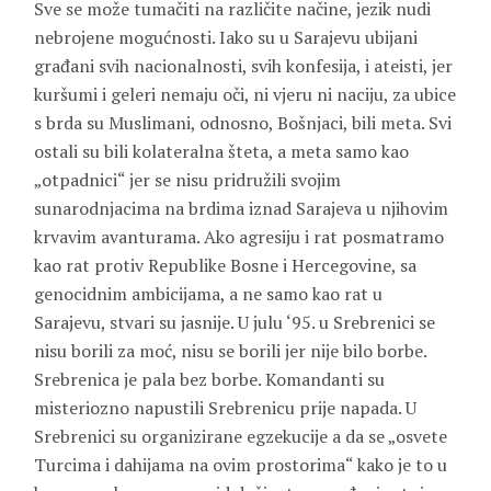
Sve se može tumačiti na različite načine, jezik nudi
nebrojene mogućnosti. Iako su u Sarajevu ubijani
građani svih nacionalnosti, svih konfesija, i ateisti, jer
kuršumi i geleri nemaju oči, ni vjeru ni naciju, za ubice
s brda su Muslimani, odnosno, Bošnjaci, bili meta. Svi
ostali su bili kolateralna šteta, a meta samo kao
„otpadnici“ jer se nisu pridružili svojim
sunarodnjacima na brdima iznad Sarajeva u njihovim
krvavim avanturama. Ako agresiju i rat posmatramo
kao rat protiv Republike Bosne i Hercegovine, sa
genocidnim ambicijama, a ne samo kao rat u
Sarajevu, stvari su jasnije. U julu ‘95. u Srebrenici se
nisu borili za moć, nisu se borili jer nije bilo borbe.
Srebrenica je pala bez borbe. Komandanti su
misteriozno napustili Srebrenicu prije napada. U
Srebrenici su organizirane egzekucije a da se „osvete
Turcima i dahijama na ovim prostorima“ kako je to u