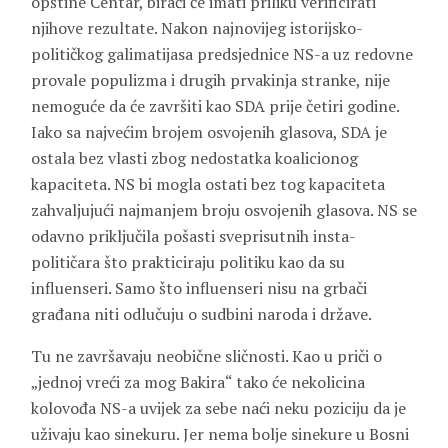
opštine Centar, birači će imati priliku verificirati
njihove rezultate. Nakon najnovijeg istorijsko-
političkog galimatijasa predsjednice NS-a uz redovne
provale populizma i drugih prvakinja stranke, nije
nemoguće da će završiti kao SDA prije četiri godine.
Iako sa najvećim brojem osvojenih glasova, SDA je
ostala bez vlasti zbog nedostatka koalicionog
kapaciteta. NS bi mogla ostati bez tog kapaciteta
zahvaljujući najmanjem broju osvojenih glasova. NS se
odavno priključila pošasti sveprisutnih insta-
političara što prakticiraju politiku kao da su
influenseri. Samo što influenseri nisu na grbači
građana niti odlučuju o sudbini naroda i države.
Tu ne završavaju neobične sličnosti. Kao u priči o
„jednoj vreći za mog Bakira“ tako će nekolicina
kolovođa NS-a uvijek za sebe naći neku poziciju da je
uživaju kao sinekuru. Jer nema bolje sinekure u Bosni