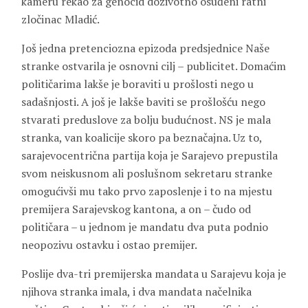
kameru rekao za genocid doživotno osuđeni ratni
zločinac Mladić.
Još jedna pretenciozna epizoda predsjednice Naše
stranke ostvarila je osnovni cilj – publicitet. Domaćim
političarima lakše je boraviti u prošlosti nego u
sadašnjosti. A još je lakše baviti se prošlošću nego
stvarati preduslove za bolju budućnost. NS je mala
stranka, van koalicije skoro pa beznačajna. Uz to,
sarajevocentrična partija koja je Sarajevo prepustila
svom neiskusnom ali poslušnom sekretaru stranke
omogućivši mu tako prvo zaposlenje i to na mjestu
premijera Sarajevskog kantona, a on – čudo od
političara – u jednom je mandatu dva puta podnio
neopozivu ostavku i ostao premijer.
Poslije dva-tri premijerska mandata u Sarajevu koja je
njihova stranka imala, i dva mandata načelnika