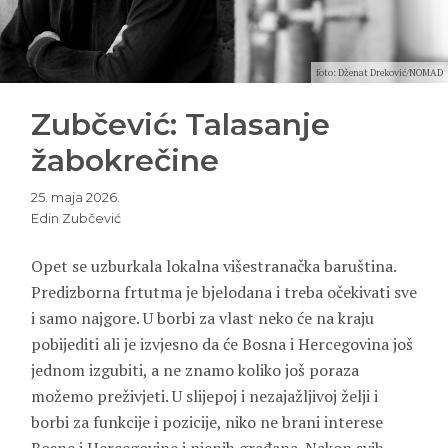
foto: Dženat Dreković/NOMAD
Zubčević: Talasanje
žabokrečine
25. maja 2026.
Edin Zubčević
Opet se uzburkala lokalna višestranačka baruština.
Predizborna frtutma je bjelodana i treba očekivati sve
i samo najgore. U borbi za vlast neko će na kraju
pobijediti ali je izvjesno da će Bosna i Hercegovina još
jednom izgubiti, a ne znamo koliko još poraza
možemo preživjeti. U slijepoj i nezajažljivoj želji i
borbi za funkcije i pozicije, niko ne brani interese