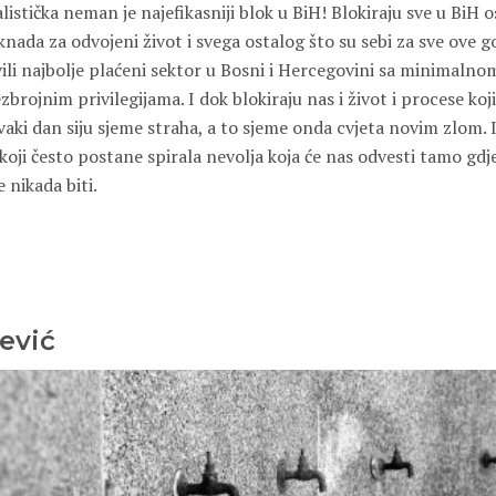
istička neman je najefikasniji blok u BiH! Blokiraju sve u BiH o
knada za odvojeni život i svega ostalog što su sebi za sve ove go
ili najbolje plaćeni sektor u Bosni i Hercegovini sa minimalno
brojnim privilegijama. I dok blokiraju nas i život i procese koji
vaki dan siju sjeme straha, a to sjeme onda cvjeta novim zlom. 
ji često postane spirala nevolja koja će nas odvesti tamo gdje 
 nikada biti.
ević