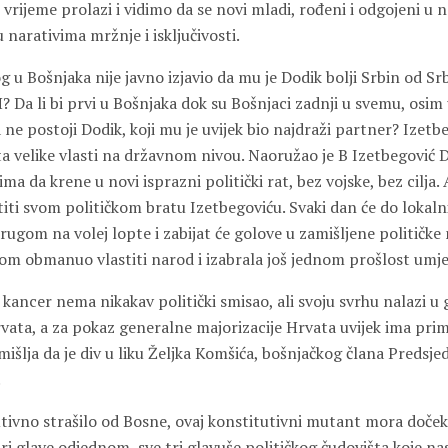
vrijeme prolazi i vidimo da se novi mladi, rođeni i odgojeni u 
narativima mržnje i isključivosti.
g u Bošnjaka nije javno izjavio da mu je Dodik bolji Srbin od Srbi
 Da li bi prvi u Bošnjaka dok su Bošnjaci zadnji u svemu, osim
a ne postoji Dodik, koji mu je uvijek bio najdraži partner? Izetb
ta velike vlasti na državnom nivou. Naoružao je B Izetbegović 
ma da krene u novi isprazni politički rat, bez vojske, bez cilja. 
iti svom političkom bratu Izetbegoviću. Svaki dan će do lokaln
rugom na volej lopte i zabijat će golove u zamišljene političke
dnom obmanuo vlastiti narod i izabrala još jednom prošlost umj
i kancer nema nikakav politički smisao, ali svoju svrhu nalazi u
vata, a za pokaz generalne majorizacije Hrvata uvijek ima prim
amišlja da je div u liku Željka Komšića, bošnjačkog člana Predsje
.
tivno strašilo od Bosne, ovaj konstitutivni mutant mora dočeka
ri glave odjednom, sve tri glavuše političkog čudovišta koje na