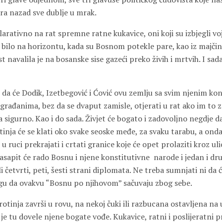
gura nazad sve dublje u mrak.
larativno na rat spremne ratne kukavice, oni koji su izbjegli v
ije bilo na horizontu, kada su Bosnom potekle pare, kao iz majčin
t navalila je na bosanske sise gazeći preko živih i mrtvih. I sada
da će Dodik, Izetbegović i Ćović ovu zemlju sa svim njenim kon
rađanima, bez da se dvaput zamisle, otjerati u rat ako im to z
na sigurno. Kao i do sada. Živjet će bogato i zadovoljno negdje d
tinja će se klati oko svake seoske međe, za svaku tarabu, a ond
 u ruci prekrajati i crtati granice koje će opet prolaziti kroz ul
asapit će rado Bosnu i njene konstitutivne narode i jedan i drug
i četvrti, peti, šesti strani diplomata. Ne treba sumnjati ni da ć
ogu da ovakvu “Bosnu po njihovom” sačuvaju zbog sebe.
otinja završi u rovu, na nekoj čuki ili razbucana ostavljena na
 je tu dovele njene bogate vođe. Kukavice, ratni i poslijeratni pr