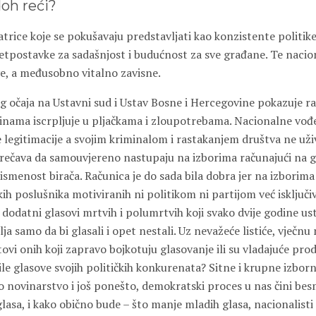
oh reći?
trice koje se pokušavaju predstavljati kao konzistente politike
tpostavke za sadašnjost i budućnost za sve građane. Te nacio
ve, a međusobno vitalno zavisne.
g očaja na Ustavni sud i Ustav Bosne i Hercegovine pokazuje ra
dinama iscrpljuje u pljačkama i zloupotrebama. Nacionalne vođ
e legitimacije a svojim kriminalom i rastakanjem društva ne už
sprečava da samouvjereno nastupaju na izborima računajući na g
smenost birača. Računica je do sada bila dobra jer na izborima
jskih poslušnika motiviranih ni politikom ni partijom već isključi
dodatni glasovi mrtvih i polumrtvih koji svako dvije godine ust
ja samo da bi glasali i opet nestali. Uz nevažeće listiće, vječnu 
istovi onih koji zapravo bojkotuju glasovanje ili su vladajuće pr
ile glasove svojih političkih konkurenata? Sitne i krupne izbor
o novinarstvo i još ponešto, demokratski proces u nas čini bes
lasa, i kako obično bude – što manje mladih glasa, nacionalisti 