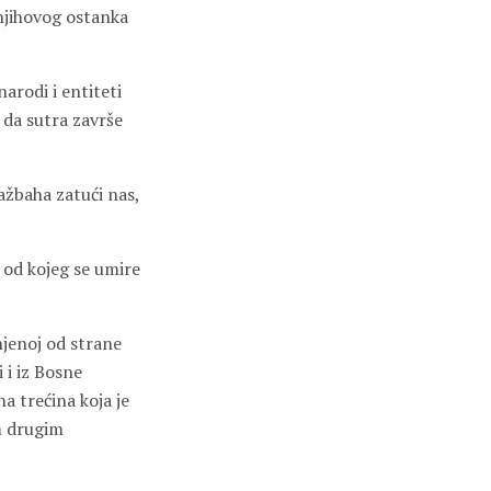
 njihovog ostanka
arodi i entiteti
 da sutra završe
 ažbaha zatući nas,
 od kojeg se umire
jenoj od strane
 i iz Bosne
a trećina koja je
m drugim