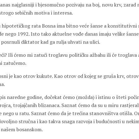
anas najglasniji i bjesomučno pozivaju na boj, novu krv, zarad
 strogo sebičnih motiva i interesa.
 hipotetičkog rata Bosna ima bitno veće šanse a konstitutivni n
de nego 1992. Isto tako aktuelne vođe danas imaju velike šanse
 posrnuli diktator kad ga rulja uhvati na ulici.
ći? Ili ćemo mi zatući troglavu političku ažbahu ili će troglava
mi zatučemo.
ni je kao otrov kukute. Kao otrov od kojeg se gruša krv, otrov
a.
s naredne godine, dočekat ćemo (možda) i istinu o šteti počin
rojca, trojajčanih blizanaca. Saznat ćemo da su u miru rastjerali
e nego u ratu. Saznat ćemo da je trećina stanovništva otišla. On
dovoljno stručna i kao takva snaga razvoja i budućnosti u neki
u našem bosanskom.