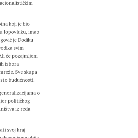
nacionalističkim
na koji je bio
 u lopovluku, imao
egović je Dodiku
Dodika svim
Ali će pozajmljeni
ih izbora
 mreže. Sve skupa
esto budućnosti.
 generalizacijama o
jer političkog
dništva iz reda
ti svoj kraj
s decenijama ubija,