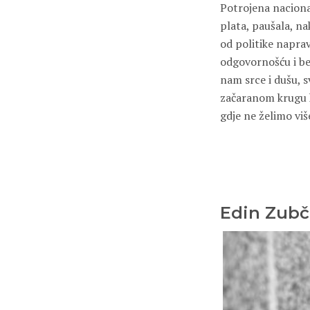
Potrojena nacional
plata, paušala, na
od politike naprav
odgovornošću i bez
nam srce i dušu, s
začaranom krugu ko
gdje ne želimo više
Edin Zubč