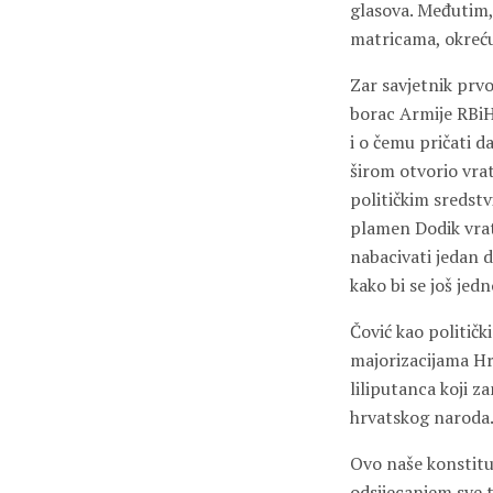
glasova. Međutim, 
matricama, okreću 
Zar savjetnik prvo
borac Armije RBiH?
i o čemu pričati d
širom otvorio vra
političkim sredstvi
plamen Dodik vrat
nabacivati jedan d
kako bi se još je
Čović kao političk
majorizacijama Hr
liliputanca koji z
hrvatskog naroda
Ovo naše konstitu
odsijecanjem sve t