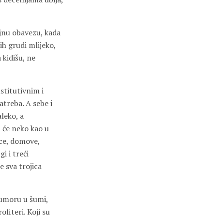
ojnu obavezu, kada
ih grudi mlijeko,
 kidišu, ne
stitutivnim i
atreba. A sebe i
aleko, a
a će neko kao u
ice, domove,
i i treći
e sva trojica
 umoru u šumi,
ofiteri. Koji su