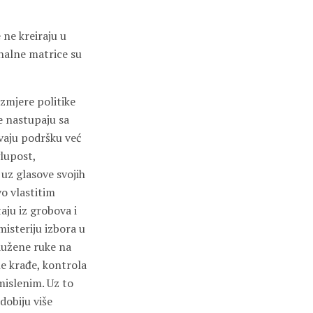
 ne kreiraju u
nalne matrice su
zmjere politike
e nastupaju sa
ivaju podršku već
lupost,
 uz glasove svojih
vo vlastitim
aju iz grobova i
misteriju izbora u
odužene ruke na
ne krađe, kontrola
mislenim. Uz to
dobiju više