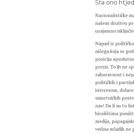
Šta ono htjed
Nacionalističke ma
našem društvu pre
uzajamno isključi
Napad iz političko
ničega koja se go
pozicija apsolutn
prezir. To ih ne 
zaboravnost i nepi
političkih i parti
interesom, dolaze 
samrtničkih postel
nas! Da li su to l
biralištima poništ
medija, papagajsk
većina mladih ne g