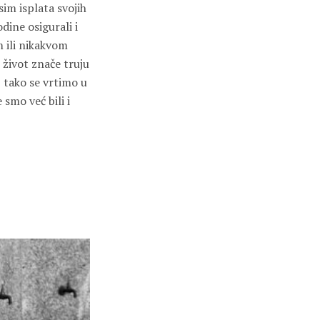
sim isplata svojih
dine osigurali i
m ili nikakvom
 život znače truju
I tako se vrtimo u
smo već bili i