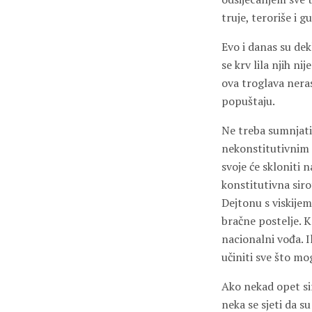
truje, teroriše i 
Evo i danas su dek
se krv lila njih n
ova troglava neras
popuštaju.
Ne treba sumnjati 
nekonstitutivnim g
svoje će skloniti 
konstitutivna siro
Dejtonu s viskijem
bračne postelje. K
nacionalni vođa. Il
učiniti sve što m
Ako nekad opet sir
neka se sjeti da su