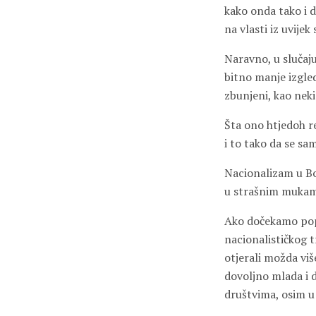
kako onda tako i d
na vlasti iz uvijek
Naravno, u slučaju
bitno manje izgle
zbunjeni, kao neki
Šta ono htjedoh re
i to tako da se sa
Nacionalizam u Bos
u strašnim mukam
Ako dočekamo popi
nacionalističkog t
otjerali možda viš
dovoljno mlada i 
društvima, osim 