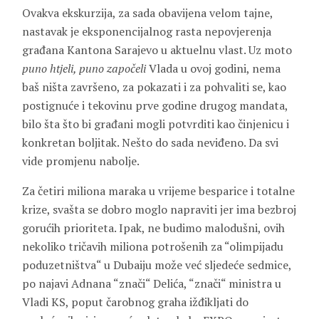
Ovakva ekskurzija, za sada obavijena velom tajne,
nastavak je eksponencijalnog rasta nepovjerenja
građana Kantona Sarajevo u aktuelnu vlast. Uz moto
puno htjeli, puno započeli
Vlada u ovoj godini, nema
baš ništa završeno, za pokazati i za pohvaliti se, kao
postignuće i tekovinu prve godine drugog mandata,
bilo šta što bi građani mogli potvrditi kao činjenicu i
konkretan boljitak. Nešto do sada neviđeno. Da svi
vide promjenu nabolje.
Za četiri miliona maraka u vrijeme besparice i totalne
krize, svašta se dobro moglo napraviti jer ima bezbroj
gorućih prioriteta. Ipak, ne budimo malodušni, ovih
nekoliko tričavih miliona potrošenih za “olimpijadu
poduzetništva“ u Dubaiju može već sljedeće sedmice,
po najavi Adnana “znači“ Delića, “znači“ ministra u
Vladi KS, poput čarobnog graha ižđikljati do