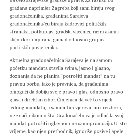
na čelo sarajevske gradske uprave. Za razliku od
građana naprimjer Zagreba koji sami biraju svog
gradonačelnika, građanima Sarajeva
gradonačelnika/cu biraju kadrovici političkih
stranaka, potkupljivi gradski vijećnici, razni asimi i
slična korumpirana gamad odnosno grupica
partijskih povjerenika.
Aktuelna gradonačelnica Sarajeva je na samom
početku mandata stavila svima, jasno i glasno,
doznanja da ne planira “potrošiti mandat” na tu
pravnu borbu, iako je pravnica, da građanima
omogući da dobiju svoje pravo i glas, odnosno pravo
glasa i direktan izbor. Činjenica da već to vrijedi
jednog mandata, a samim tim vjerovatno i reizbora,
ne znači nikom ništa. Gradonačelnica je odlučila svoj
mandat potrošiti uglavnom na samopromociju. U isto
vrijeme, kao njen prethodnik, ignoriše pozive i apele