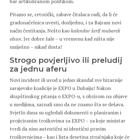
bar artikuliranom politikom.
Pitamo se, retorički, zabave čitalaca radi, da li će
gradonačelnica uvesti, dosljedno, i za Bajram novi
način čestitanja. Nešto kao
kalendar šerif mubarek
olsun
. Jer dobre šale – u vremenu kad ništa nije
smiješno – nikad dosta!
Strogo povjerljivo
ili preludij
za jednu aferu
Novi incident ili uvod u jedan skandal sve bizarnije
sarajevske koalicije je EXPO u Dubaiju! Nakon
skupštinskog pitanja o EXPO-u, s obzirom na objave
u medijima, saznali smo da ne znamo šta se dešava.
Svjetlo dana su ugledali dokumenti o planiranim i
projiciranim troškovima za EXPO – za koje ministar
tvrdi da nisu autentični ni identični pravim
troškovnicima – kao i lista desetina stručnjaka koje će