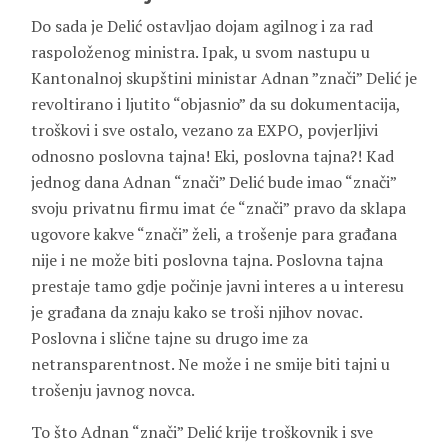
Do sada je Delić ostavljao dojam agilnog i za rad
raspoloženog ministra. Ipak, u
svom nastupu u
Kantonalnoj skupštini ministar Adnan ”znači” Delić je
revoltirano i ljutito “objasnio” da su dokumentacija,
troškovi i sve ostalo, vezano za EXPO, povjerljivi
odnosno poslovna tajna! Eki, poslovna tajna?! Kad
jednog dana Adnan “znači” Delić bude imao “znači”
svoju privatnu firmu imat će “znači” pravo da sklapa
ugovore kakve “znači” želi, a trošenje para građana
nije i ne može biti poslovna tajna. Poslovna tajna
prestaje tamo gdje počinje javni interes a u interesu
je građana da znaju kako se troši njihov novac.
Poslovna i slične tajne su drugo ime za
netransparentnost. Ne može i ne smije biti tajni u
trošenju javnog novca.
To što Adnan “znači” Delić krije troškovnik i sve