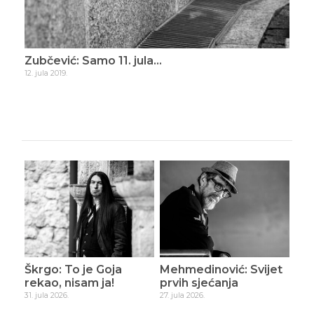
e
Zubčević: Samo 11. jula…
Zubče
12. jula 2019.
16. dece
Škrgo: To je Goja
Mehmedinović: Svijet
rekao, nisam ja!
prvih sjećanja
31. jula 2026.
27. jula 2026.