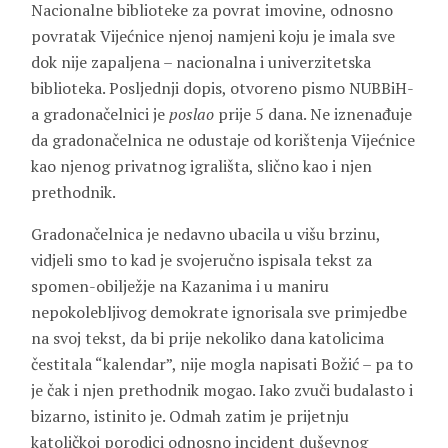
Nacionalne biblioteke za povrat imovine, odnosno
povratak Vijećnice njenoj namjeni koju je imala sve
dok nije zapaljena – nacionalna i univerzitetska
biblioteka. Posljednji dopis, otvoreno pismo NUBBiH-
a gradonačelnici je
poslao
prije 5 dana. Ne iznenađuje
da gradonačelnica ne odustaje od korištenja Vijećnice
kao njenog privatnog igrališta, slično kao i njen
prethodnik.
Gradonačelnica je nedavno ubacila u višu brzinu,
vidjeli smo to kad je svojeručno ispisala tekst za
spomen-obilježje na Kazanima i u maniru
nepokolebljivog demokrate ignorisala sve primjedbe
na svoj tekst, da bi prije nekoliko dana katolicima
čestitala “kalendar”, nije mogla napisati Božić – pa to
je čak i njen prethodnik mogao. Iako zvuči budalasto i
bizarno, istinito je. Odmah zatim je prijetnju
katoličkoj porodici odnosno incident duševnog