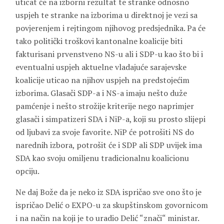
uticat će na izborni rezultat te stranke odnosno
uspjeh te stranke na izborima u direktnoj je vezi sa
povjerenjem i rejtingom njihovog predsjednika. Pa će
tako politički troškovi kantonalne koalicije biti
fakturisani prvenstveno NS-u ali i SDP-u kao što bi i
eventualni uspjeh aktuelne vladajuće sarajevske
koalicije uticao na njihov uspjeh na predstojećim
izborima. Glasači SDP-a i NS-a imaju nešto duže
pamćenje i nešto strožije kriterije nego naprimjer
glasači i simpatizeri SDA i NiP-a, koji su prosto slijepi
od ljubavi za svoje favorite. NiP će potrošiti NS do
narednih izbora, potrošit će i SDP ali SDP uvijek ima
SDA kao svoju omiljenu tradicionalnu koalicionu
opciju.
Ne daj Bože da je neko iz SDA ispričao sve ono što je
ispričao Delić o EXPO-u za skupštinskom govornicom
i na način na koji je to uradio Delić “znači“ ministar.