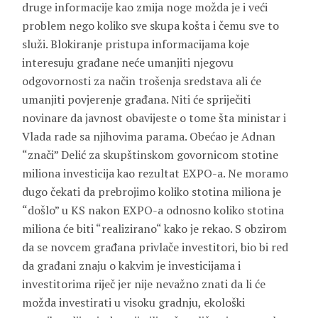
druge informacije kao zmija noge možda je i veći
problem nego koliko sve skupa košta i čemu sve to
služi. Blokiranje pristupa informacijama koje
interesuju građane neće umanjiti njegovu
odgovornosti za način trošenja sredstava ali će
umanjiti povjerenje građana. Niti će spriječiti
novinare da javnost obavijeste o tome šta ministar i
Vlada rade sa njihovima parama. Obećao je Adnan
“znači” Delić za skupštinskom govornicom stotine
miliona investicija kao rezultat EXPO-a. Ne moramo
dugo čekati da prebrojimo koliko stotina miliona je
“došlo” u KS nakon EXPO-a odnosno koliko stotina
miliona će biti “realizirano“ kako je rekao. S obzirom
da se novcem građana privlače investitori, bio bi red
da građani znaju o kakvim je investicijama i
investitorima riječ jer nije nevažno znati da li će
možda investirati u visoku gradnju, ekološki