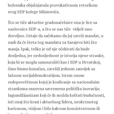
bolesnika objašnjavala provokativnom retorikom
svog SDP kolege Milanovića.
Što se tiče aktuelne gradonačelnice ona je lice sa
naslovnice SDP-a, a što se nas tiče vidjeli smo
dovoljno. Ostaje da sačekamo da joj završi mandat, u
nadi da će šteta tog mandata za Sarajevo biti što
manja. Ipak, teško je od nje očekivati da bude
dosljedna, jer nedosljednost je istorija njene stranke,
koja bi se mogla samourušiti kao i SDP u Hrvatskoj,
čime bismo konačno, završili jednom zauvijek sa
lažnom socijaldemokratijom. Istom onom
esdepeovštinom kojoj je koaliranje sa nacionalnim
strankama osnovna savremena politička inovacija;
lagumdžijanizam koji će ih možda koštati budućnosti,
isti onaj što krasi i aktuelnog lidera, neokrznutog
karizmom, vizijom i bilo kakvom konzistentnom ili