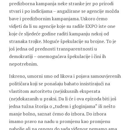
predizborna kampanja neke stranke jer po prirodi
stvari i po indicijama – angažirane se agencije možda
bave i predizbornim kampanjama. Uskoro ćemo
vidjeti da li su agencije koje su radile EXPO iste one
koje će sljedeće godine raditi kampanju nekoj od
stranaka trojke. Moguće špekulacije su brojne. To je
još jedna od prednosti transparentnosti u
demokratiji – onemogućava špekulacije i čini ih
nepotrebnim.
Iskreno, umorni smo od likova i pojava samouvjerenih
političara koji se ponašaju bahato insistirajući na
vlastitom autoritetu (ne)iskusnih eksperata
(ne)dokazanih u praksi. Da li će i ova epizoda biti još
jedna tužna štorija o „tuđem i gloginjama“ ili nešto
manje bolno, saznat ćemo do izbora. Do izbora
imamo pravo na nadu u promjenu kao promjenu
nabolje ali na osnovu do sada viđenog nemamo ama