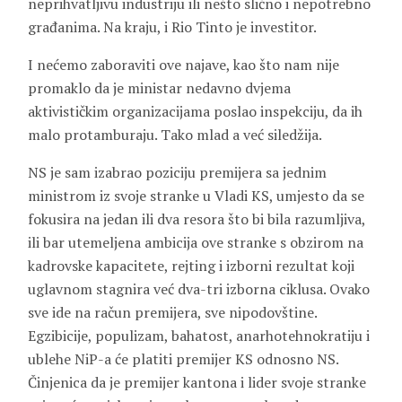
neprihvatljivu industriju ili nešto slično i nepotrebno
građanima. Na kraju, i Rio Tinto je investitor.
I nećemo zaboraviti ove najave, kao što nam nije
promaklo da je ministar nedavno dvjema
aktivističkim organizacijama poslao inspekciju, da ih
malo protamburaju. Tako mlad a već siledžija.
NS je sam izabrao poziciju premijera sa jednim
ministrom iz svoje stranke u Vladi KS, umjesto da se
fokusira na jedan ili dva resora što bi bila razumljiva,
ili bar utemeljena ambicija ove stranke s obzirom na
kadrovske kapacitete, rejting i izborni rezultat koji
uglavnom stagnira već dva-tri izborna ciklusa. Ovako
sve ide na račun premijera, sve nipodovštine.
Egzibicije, populizam, bahatost, anarhotehnokratiju i
ublehe NiP-a će platiti premijer KS odnosno NS.
Činjenica da je premijer kantona i lider svoje stranke