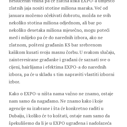
neslućenih visina pa će zlatna koka EXPO-a umjesto
zlatnih jaja nositi stotine miliona maraka. Već od
januara možemo očekivati dobrotu, možda ne svih
nekoliko stotina miliona odjednom, ali bar po
nekoliko desetaka miliona mjesečno, mogu poteći
med i mlijeko pa će do narednih izbora, ako ne
zlatnom, pošteni građanin KS bar srebrenom
kašikom kusati svoju masnu čorbu. U svakom slučaju,
zainteresirane građanke i građani će saznati sve o
cijeni, hairlijama i efektima EXPO-a do narednih
izbora, pa će u skladu s tim napraviti vlastiti izborni
izbor.
Kako o EXPO-u ništa nama važno ne znamo, ostaje
nam samo da nagađamo. Ne znamo kako i koje
agencije su izabrane i šta će konkretno raditi u
Dubaiju, i koliko će to koštati, ostaje nam samo da
špekulišemo da li je u EXPO ugrađena i nadolazeća