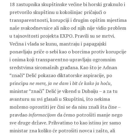
18 zastupnika skupštinske većine bi horski graknulo i
pretvorilo skupštinu u kokošinjac pričajući o
transparentnosti, korupciji i drugim opštim mjestima
naše svakodnevnice ali niko od njih nije vidio problem
u tajnovitosti projekta EXPO. Pravili su se mrtvi.
Većina i vlada se kunu, mantraju i papagajski
ponavljaju priče o sebi kao o borcima protiv korupcije
i onima koji transparentno upravljaju ogromnim
sredstvima siromašnih građana. Kao što je Adnan
”znači” Delić pokazao diktatorske aspiracije, po
principu
ne mere, ja ne dam
i
bit će kako ja hoću
,
ministar ”znači“ Delić je vikend u Dubaiju – a za tu
avanturu su svi glasali u Skupštini, što nekima
možemo oprostiti jer čini se da nisu znali šta čine –
pravdao
informacijom
da ćemo potrošiti manje nego
sve druge države. Prihvatimo to kao istinu jer samo
ministar zna koliko će potrošiti novca i zašto, ali