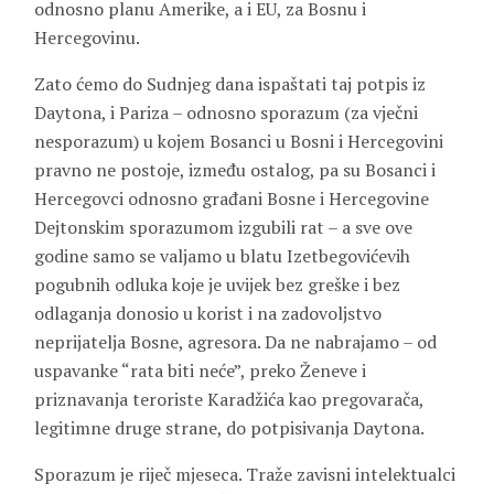
odnosno planu Amerike, a i EU, za Bosnu i
Hercegovinu.
Zato ćemo do Sudnjeg dana ispaštati taj potpis iz
Daytona, i Pariza – odnosno sporazum (za vječni
nesporazum) u kojem Bosanci u Bosni i Hercegovini
pravno ne postoje, između ostalog, pa su Bosanci i
Hercegovci odnosno građani Bosne i Hercegovine
Dejtonskim sporazumom izgubili rat – a sve ove
godine samo se valjamo u blatu Izetbegovićevih
pogubnih odluka koje je uvijek bez greške i bez
odlaganja donosio u korist i na zadovoljstvo
neprijatelja Bosne, agresora. Da ne nabrajamo – od
uspavanke “rata biti neće”, preko Ženeve i
priznavanja teroriste Karadžića kao pregovarača,
legitimne druge strane, do potpisivanja Daytona.
Sporazum je riječ mjeseca. Traže zavisni intelektualci