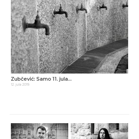
ade
Zubčević: Samo 11. jula…
Zub
12. jula 2019.
16. d