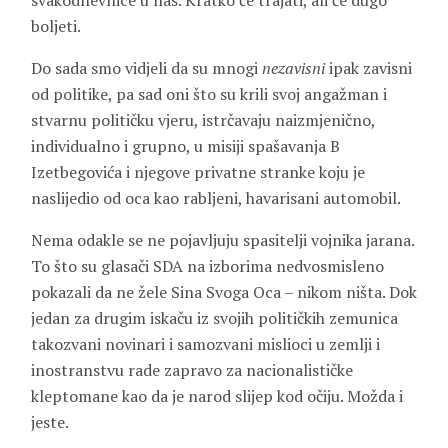
svakodnevnice u nas. Kratko će trajati, ali će dugo
boljeti.
Do sada smo vidjeli da su mnogi
nezavisni
ipak zavisni
od politike, pa sad oni što su krili svoj angažman i
stvarnu političku vjeru, istrčavaju naizmjenično,
individualno i grupno, u misiji spašavanja B
Izetbegovića i njegove privatne stranke koju je
naslijedio od oca kao rabljeni, havarisani automobil.
Nema odakle se ne pojavljuju spasitelji vojnika jarana.
To što su glasači SDA na izborima nedvosmisleno
pokazali da ne žele Sina Svoga Oca – nikom ništa. Dok
jedan za drugim iskaču iz svojih političkih zemunica
takozvani novinari i samozvani mislioci u zemlji i
inostranstvu rade zapravo za nacionalističke
kleptomane kao da je narod slijep kod očiju. Možda i
jeste.