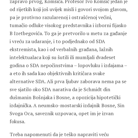
zapravo prvog, Komšića. Profesor Ivo Komšić jedan je
od rijetkih koji još uvijek misli i govori svojom glavom,
pa je protivno razularenoj i ostrašćenoj većini,
tumačio odluke visokog predstavnika i izborni fijasko
B Izetbegovića. To ga je pretvorilo u metu za gađanje
i vreću za udaranje, i to podjednako od SDA
ekstremista, kao i od verbalnih građana, lažnih
intelektualaca koji su šutili ili mumljali dvadeset
godina o SDA nepočinstvima – lopovluku i izdajama –
a eto ih sada kao objektivnih kritičara svake
alternative SDA. Ali prva ljubav zaborava nema pa se
sve sjatilo oko SDA narativa da je Schmidt din
dušmanin Bošnjaka i Bosne, a opozicija hipotetički
izdajnička. A neumsko-mostarski izdajnik Bosne, Sin
Svoga Oca, saveznik uzpovaca, opet im je izvan
fokusa.
Treba napomenuti da je teško napraviti veću