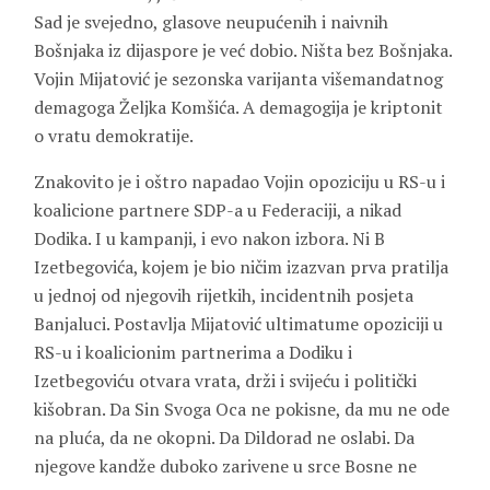
Sad je svejedno, glasove neupućenih i naivnih
Bošnjaka iz dijaspore je već dobio. Ništa bez Bošnjaka.
Vojin Mijatović je sezonska varijanta višemandatnog
demagoga Željka Komšića. A demagogija je kriptonit
o vratu demokratije.
Znakovito je i oštro napadao Vojin opoziciju u RS-u i
koalicione partnere SDP-a u Federaciji, a nikad
Dodika. I u kampanji, i evo nakon izbora. Ni B
Izetbegovića, kojem je bio ničim izazvan prva pratilja
u jednoj od njegovih rijetkih, incidentnih posjeta
Banjaluci. Postavlja Mijatović ultimatume opoziciji u
RS-u i koalicionim partnerima a Dodiku i
Izetbegoviću otvara vrata, drži i svijeću i politički
kišobran. Da Sin Svoga Oca ne pokisne, da mu ne ode
na pluća, da ne okopni. Da Dildorad ne oslabi. Da
njegove kandže duboko zarivene u srce Bosne ne