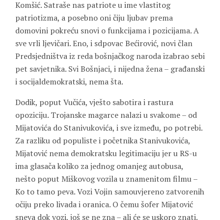
Komšić. Satraše nas patriote u ime vlastitog
patriotizma, a posebno oni čiju ljubav prema
domovini pokreću snovi o funkcijama i pozicijama. A
sve vrli ljevičari. Eno, i sdpovac Bećirović, novi član
Predsjedništva iz reda bošnjačkog naroda izabrao sebi
pet savjetnika. Svi Bošnjaci, i nijedna žena – građanski
i socijaldemokratski, nema šta.
Dodik, poput Vučića, vješto sabotira i rastura
opoziciju. Trojanske magarce nalazi u svakome – od
Mijatovića do Stanivukovića, i sve između, po potrebi.
Za razliku od populiste i početnika Stanivukovića,
Mijatović nema demokratsku legitimaciju jer u RS-u
ima glasača koliko za jednog omanjeg autobusa,
nešto poput Miškovog vozila u znamenitom filmu –
Ko to tamo peva. Vozi Vojin samouvjereno zatvorenih
očiju preko livada i oranica. O čemu šofer Mijatović
sneva dok vozi, još se ne zna – ali će se uskoro znati.