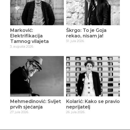
Marković:
Škrgo: To je Goja
Elektrifikacija
rekao, nisam ja!
Tamnog vilajeta
31. jula 2026.
3. augusta 2026.
Mehmedinović: Svijet
Kolarić: Kako se pravio
prvih sjećanja
neprijatelj
27. jula 2026.
26. jula 2026.