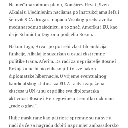
Na međunarodnom planu, Komšićev Hrvat, Sven
Alkalaj u Ujedinjenim nacijama po instrukcijama šefa i
šefovih SDA drugara napada Visokog predstavnika i
međunarodnu zajednicu, a to znači Ameriku i EU, kao
da je Schmidt u Daytonu podijelio Bosnu.
Nakon toga, Hrvat po potrebi vlastitih ambicija i
funkcije, Alkalaj je suzdržan u osudi ekstremne
politike Irana. Aferim. Da radi za neprijatelje Bosne i
Bošnjaka ne bi bio efikasniji. I to sve nakon
diplomatske hibernacije. U vrijeme eventualnog
kandidatskog statusa za EU. A ta dva zapažena
ekscesa u UN-u su otprilike sva diplomatska
aktivnost Bosne i Hercegovine u trenutku dok nam
„rade o glavi“.
Hulje maskirane kao patriote spremne su na sve u
nadi da će za nagradu dobiti naprimjer ambasadorsko