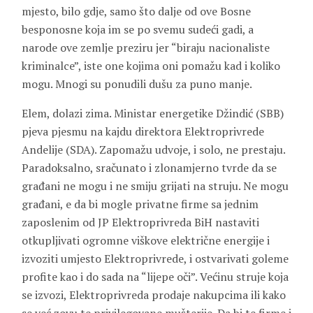
mjesto, bilo gdje, samo što dalje od ove Bosne
besponosne koja im se po svemu sudeći gadi, a
narode ove zemlje preziru jer “biraju nacionaliste
kriminalce”, iste one kojima oni pomažu kad i koliko
mogu. Mnogi su ponudili dušu za puno manje.
Elem, dolazi zima. Ministar energetike Džindić (SBB)
pjeva pjesmu na kajdu direktora Elektroprivrede
Andelije (SDA). Zapomažu udvoje, i solo, ne prestaju.
Paradoksalno, sračunato i zlonamjerno tvrde da se
građani ne mogu i ne smiju grijati na struju. Ne mogu
građani, e da bi mogle privatne firme sa jednim
zaposlenim od JP Elektroprivreda BiH nastaviti
otkupljivati ogromne viškove električne energije i
izvoziti umjesto Elektroprivrede, i ostvarivati goleme
profite kao i do sada na “lijepe oči”. Većinu struje koja
se izvozi, Elektroprivreda prodaje nakupcima ili kako