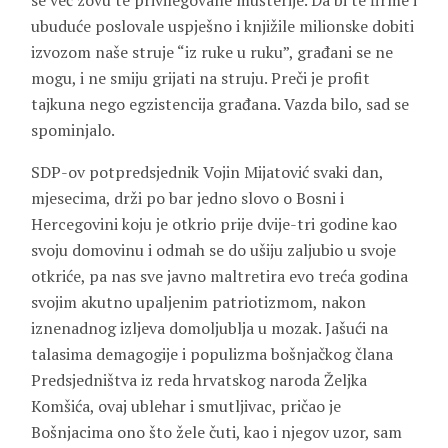
se već zovu te privilegovane mušterije. Da bi te firme i
ubuduće poslovale uspješno i knjižile milionske dobiti
izvozom naše struje “iz ruke u ruku”, građani se ne
mogu, i ne smiju grijati na struju. Preči je profit
tajkuna nego egzistencija građana. Vazda bilo, sad se
spominjalo.
SDP-ov potpredsjednik Vojin Mijatović svaki dan,
mjesecima, drži po bar jedno slovo o Bosni i
Hercegovini koju je otkrio prije dvije-tri godine kao
svoju domovinu i odmah se do ušiju zaljubio u svoje
otkriće, pa nas sve javno maltretira evo treća godina
svojim akutno upaljenim patriotizmom, nakon
iznenadnog izljeva domoljublja u mozak. Jašući na
talasima demagogije i populizma bošnjačkog člana
Predsjedništva iz reda hrvatskog naroda Željka
Komšića, ovaj ublehar i smutljivac, pričao je
Bošnjacima ono što žele čuti, kao i njegov uzor, sam