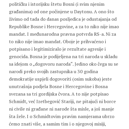
političku i istorijsku štetu Bosni (i svim njenim
građanima) od one počinjene u Daytonu. A ono što
živimo od tada do danas posljedica je odustajanja od
Republike Bosne i Hercegovine, a za to niko nije imao
mandat. I međunarodna pravna potvrda RS-a. Ni za
to niko nije imao mandat. Oboje je prihvaćeno i
potpisano i legitimiziralo je rezultate agresije i
genocida. Bosna je podijeljena na tri naroda u skladu
sa idejom o „dogovoru naroda“. Jedino oko čega su se
narodi preko svojih zastupnika u 30 godina
demokratije uspjeli dogovoriti (osim sukoba) jeste
unutrašnja podjela Bosne i Hercegovine i Bosna
svezana sa tri gordijska čvora. A to nije potpisao
Schmidt, već Izetbegović Stariji, ne pitajući ni borce
ni civile ni građane ni narode šta misle, a još manje
šta žele. I o Schmidtovim pravim namjerama ubrzo
ćemo znati više, a samim tim i o njegovoj misiji,