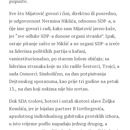
popuste.
Sve što Mijatović govori i čini, direktno ili posredno,
je odgovornost Nermina Nikšića, odnosno SDP-a, u
čije ime govori i radi, kako sam Mijatović javno kaže,
jer “sve odluke SDP-a donose organi stranke”. Ipak,
ostaje pitanje zašto se Nikšić a ne organi SDP-a sreće
sa liderima političkih partija u kafani,
vaninstitucionalno, po starom lošem običaju; sa
liderima stranaka koje su zlo radile Šestorci, Trojci, a
sada Osmorci. Simbolično, na dan potpisivanja
Dejtonskog sporazuma, kao prije tri godine na petak
13., na dan koji nekima nije bio sretan.
Dok SDA trolovi, botovi i ostali skotovi slave Željka
Komšića, jer je lojalan partner B Izetbegovića,
apsolutnog individualnog gubitnika proteklih izbora,
u isto vrijeme podlo napadaju jednog drugog, a