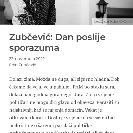
foto: Dženat Dreković/NOMAD
Zubčević: Dan poslije
sporazuma
22. novembra 2022.
Edin Zubčević
Dolazi zima. Možda ne duga, ali sigurno hladna. Dok
čekamo da veju, veju pahulje i PAM po staklu šara,
dolazi nam godina gora nego stara. Za to vrijeme
političari ne mogu dići glavu od obaveza. Paraziti su
najaktivniji kad se mijenja domaćin. Vakat je
otkrivanja karata. Došlo je vrijeme da se sazna bar
malo istine o šarenoj paralaži političke