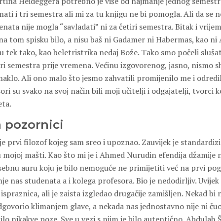
artina Heideggera potrebno je više od najmanje jednog semestr
ati i tri semestra ali mi za tu knjigu ne bi pomogla. Ali da se 
enata nije mogla “savladati” ni za četiri semestra. Bitak i vrije
 na tom spisku bilo, a nisu baš ni Gadamer ni Habermas, kao ni
aju tek tako, kao beletristrika nedaj Bože. Tako smo počeli sluša
iri semestra prije vremena. Većinu izgovorenog, jasno, nismo sh
klo. Ali ono malo što jesmo zahvatili promijenilo me i odredil
i su svako na svoj način bili moji učitelji i odgajatelji, tvorci
eta.
a pozornici
je prvi filozof kojeg sam sreo i upoznao. Zauvijek je standardizi
e u mojoj mašti. Kao što mi je i Ahmed Nurudin efendija džamije 
sebnu auru koju je bilo nemoguće ne primijetiti već na prvi pog
e nas studenata a i kolega profesora. Bio je nedodirljiv. Uvijek 
ispraznica, ali je zaista izgledao drugačije zamišljen. Nekad b
govorio klimanjem glave, a nekada nas jednostavno nije ni čuo n
lo nikakve poze. Sve u vezi s njim je bilo autentično. Abdulah Š