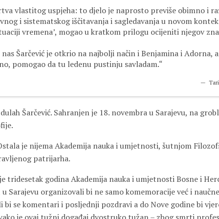
žrtva vlastitog uspjeha: to djelo je naprosto previše obimno i ra
vnog i sistematskog iščitavanja i sagledavanja u novom kontek
tuaciji vremena’, mogao u kratkom prilogu ocijeniti njegov zna
as Šarčević je otkrio na najbolji način i Benjamina i Adorna, a
rno, pomogao da tu ledenu pustinju savladam.“
Tari
dulah Šarčević. Sahranjen je 18. novembra u Sarajevu, na grobl
fije.
. Ostala je nijema Akademija nauka i umjetnosti, šutnjom Filozof
avljenog patrijarha.
ije tridesetak godina Akademija nauka i umjetnosti Bosne i Her
et u Sarajevu organizovali bi ne samo komemoracije već i naučn
li bi se komentari i posljednji pozdravi a do Nove godine bi vje
vako je ovaj tužni događaj dvostruko tužan – zbog smrti profes