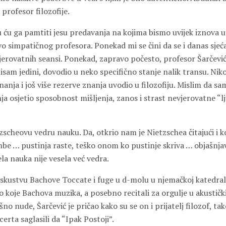
 profesor filozofije.
 ću ga pamtiti jesu predavanja na kojima bismo uvijek iznova 
ivo simpatičnog profesora. Ponekad mi se čini da se i danas sje
vjerovatnih seansi. Ponekad, zapravo počesto, profesor Šarčevi
sam jedini, dovodio u neko specifično stanje nalik transu. Nik
 znanja i još više rezerve znanja uvodio u filozofiju. Mislim da s
ja osjetio sposobnost mišljenja, zanos i strast nevjerovatne “
zscheovu vedru nauku. Da, otkrio nam je Nietzschea čitajući i 
ambe … pustinja raste, teško onom ko pustinje skriva … objašnj
a nauka nije vesela već vedra.
iskustvu Bachove Toccate i fuge u d-molu u njemačkoj katedrali
no koje Bachova muzika, a posebno recitali za orgulje u akusti
no nude, Šarčević je pričao kako su se on i prijatelj filozof, tak
rta saglasili da “Ipak Postoji”.