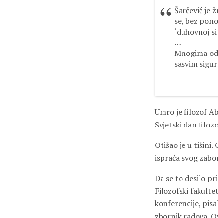
Šarčević je 
se, bez pono
‘duhovnoj si
…
Mnogima od n
sasvim sigu
Umro je filozof Ab
Svjetski dan filozo
Otišao je u tišini
ispraća svog zabor
Da se to desilo pr
Filozofski fakult
konferencije, pisa
zbornik radova. O