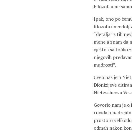
Filozof, a ne samo
Ipak, ono po čemu
filozofa i neodolj
“detalja” s tih ne
mene a znam da ni
vješto i sa toliko
njegovih predavan
mudrosti”.
Uveo nas je u Niet
Dionizijeve ditir
Nietzscheova Vesel
Govorio nam je o 
i uvida u nadreal
prostoru velikoduš
odmah nakon konce