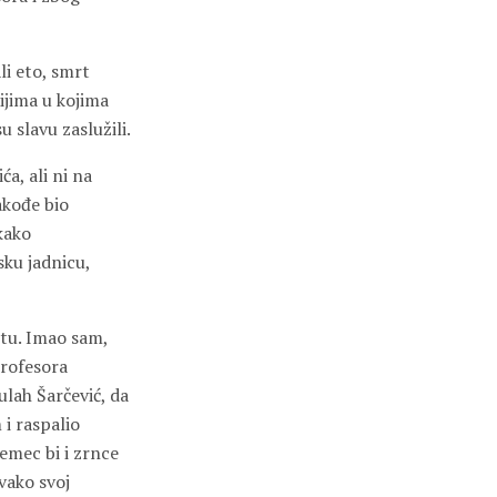
li eto, smrt
ijima u kojima
u slavu zaslužili.
ća, ali ni na
akođe bio
 kako
sku jadnicu,
etu. Imao sam,
profesora
ulah Šarčević, da
i raspalio
remec bi i zrnce
vako svoj