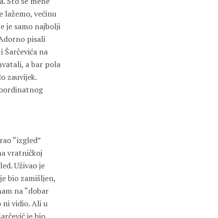
a. Što se mene
ne lažemo, većinu
me je samo najbolji
 Adorno pisali
ti Šarčevića na
vatali, a bar pola
o zauvijek.
 koordinatnog
rao “izgled”
na vratničkoj
led. Uživao je
je bio zamišljen,
i nam na “dobar
i vidio. Ali u
arčević je bio