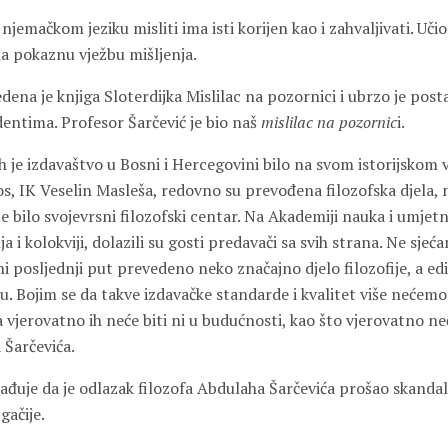
njemačkom jeziku misliti ima isti korijen kao i zahvaljivati. Uči
a pokaznu vježbu mišljenja.
dena je knjiga Sloterdijka Mislilac na pozornici i ubrzo je post
dentima. Profesor Šarčević je bio naš
mislilac na pozornic
i.
h je izdavaštvo u Bosni i Hercegovini bilo na svom istorijskom
os, IK Veselin Masleša, redovno su prevođena filozofska djela, 
 je bilo svojevrsni filozofski centar. Na Akademiji nauka i umje
 i kolokviji, dolazili su gosti predavači sa svih strana. Ne sjeća
i posljednji put prevedeno neko značajno djelo filozofije, a ed
. Bojim se da takve izdavačke standarde i kvalitet više nećemo
vjerovatno ih neće biti ni u budućnosti, kao što vjerovatno neće
Šarčevića.
ađuje da je odlazak filozofa Abdulaha Šarčevića prošao skandalo
gačije.