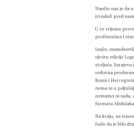
Naučio nas je da u 
izvodeći pred nam
U to vrijeme preve
profesorima i stu
Inače, osamdeseti
okviru edicije Log
stoljeća. Sarajevo
redovna predavanja
Bosni i Hercegovin
nema ni u pokušaju
nemamo ni sada, a 
formata Abdulaha 
Na kraju, ne iznen
čudo da je bilo dru