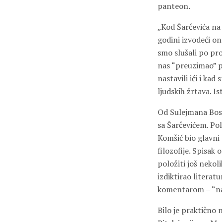
panteon.
„Kod Šarčevića na 
godini izvodeći on
smo slušali po pr
nas “preuzimao” pr
nastavili ići i kad
ljudskih žrtava. Is
Od Sulejmana Bost
sa Šarčevićem. Pol
Komšić bio glavni 
filozofije. Spisak
položiti još nekol
izdiktirao literat
komentarom – “na
Bilo je praktično