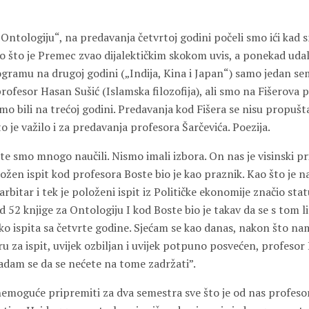
Ontologiju“, na predavanja četvrtoj godini počeli smo ići kad s
o što je Premec zvao dijalektičkim skokom uvis, a ponekad udal
ogramu na drugoj godini („Indija, Kina i Japan“) samo jedan se
ofesor Hasan Sušić (Islamska filozofija), ali smo na Fišerova 
 smo bili na trećoj godini. Predavanja kod Fišera se nisu propušt
to je važilo i za predavanja profesora Šarčevića. Poezija.
e smo mnogo naučili. Nismo imali izbora. On nas je visinski p
ožen ispit kod profesora Boste bio je kao praznik. Kao što je n
arbitar i tek je položeni ispit iz Političke ekonomije značio sta
 od 52 knjige za Ontologiju I kod Boste bio je takav da se s tom
iko ispita sa četvrte godine. Sjećam se kao danas, nakon što na
uru za ispit, uvijek ozbiljan i uvijek potpuno posvećen, profesor
dam se da se nećete na tome zadržati”.
 nemoguće pripremiti za dva semestra sve što je od nas profeso