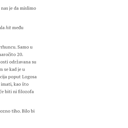
o nas je da mislimo
ala
hit
među
 vrhuncu. Samo u
naročito 20.
tnosti održavana su
m se kad je u
icija poput Logosa
 imati, kao što
 biti ni filozofa
zno tiho. Bilo bi