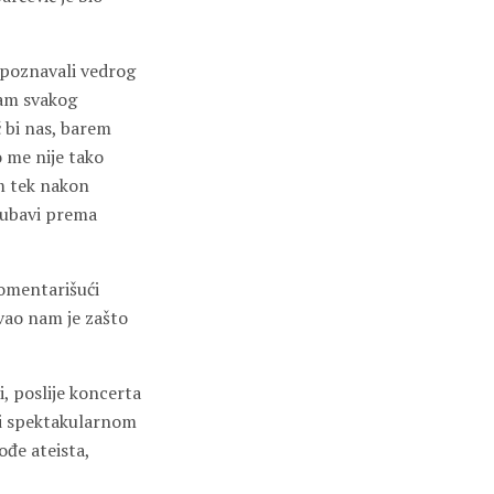
upoznavali vedrog
ćam svakog
ć bi nas, barem
o me nije tako
am tek nakon
ljubavi prema
komentarišući
avao nam je zašto
, poslije koncerta
čki spektakularnom
ođe ateista,