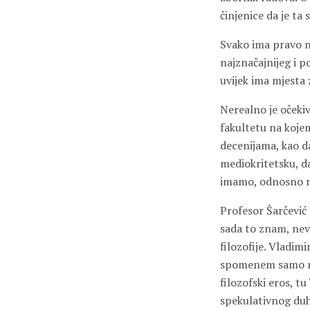
činjenice da je ta
Svako ima pravo n
najznačajnijeg i 
uvijek ima mjesta 
Nerealno je očekiv
fakultetu na kojem
decenijama, kao da
mediokritetsku, d
imamo, odnosno
Profesor Šarčević 
sada to znam, nev
filozofije. Vladim
spomenem samo men
filozofski eros, t
spekulativnog duh