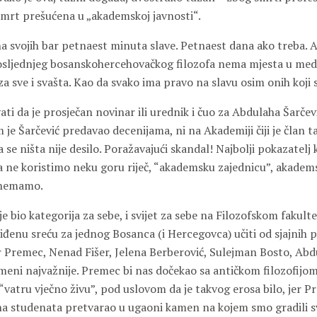
 smrt prešućena u „akademskoj javnosti“.
a svojih bar petnaest minuta slave. Petnaest dana ako treba. A
posljednjeg bosanskohercehovačkog filozofa nema mjesta u med
za sve i svašta. Kao da svako ima pravo na slavu osim onih koji s
ati da je prosječan novinar ili urednik i čuo za Abdulaha Šarčevi
 je Šarčević predavao decenijama, ni na Akademiji čiji je član t
 se ništa nije desilo. Poražavajući skandal! Najbolji pokazatelj
a ne koristimo neku goru riječ, “akademsku zajednicu”, akadem
 nemamo.
je bio kategorija za sebe, i svijet za sebe na Filozofskom fakult
iđenu sreću za jednog Bosanca (i Hercegovca) učiti od sjajnih 
ir Premec, Nenad Fišer, Jelena Berberović, Sulejman Bosto, Abd
i najvažnije. Premec bi nas dočekao sa antičkom filozofijom 
u “vatru vječno živu”, pod uslovom da je takvog erosa bilo, jer P
a studenata pretvarao u ugaoni kamen na kojem smo gradili s