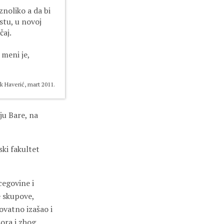
znoliko a da bi
stu, u novoj
čaj.
 meni je,
k Haverić, mart 2011.
ju Bare, na
ski fakultet
cegovine i
e skupove,
rovatno izašao i
ora i zbog