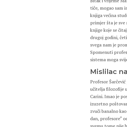
Bitak i vrijeme M
tiče, mogao sam im
knjiga većina stud
primjer šta je sve
knjige koje se čit
drugoj godini, čet
svega nam je proma
Spomenuti profesor
sistema moga svij
Mislilac n
Profesor Šarčević 
učitelja filozofij
Carini. Imao je po
izuzetno poštovanj
zvuči banalno kao 
dan, profesore“ od
svemu tome nije bi