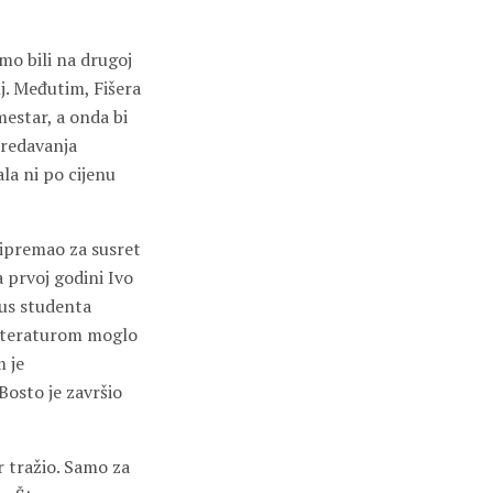
mo bili na drugoj
j. Međutim, Fišera
mestar, a onda bi
predavanja
ala ni po cijenu
ripremao za susret
a prvoj godini Ivo
tus studenta
 literaturom moglo
m je
 Bosto je završio
r tražio. Samo za