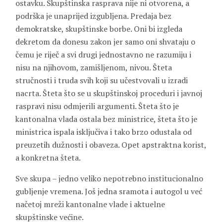
ostavku. Skupštinska rasprava nije ni otvorena, a
podrška je unaprijed izgubljena. Predaja bez
demokratske, skupštinske borbe. Oni bi izgleda
dekretom da donesu zakon jer samo oni shvataju o
čemu je riječ a svi drugi jednostavno ne razumiju i
nisu na njihovom, zamišljenom, nivou. Šteta
stručnosti i truda svih koji su učestvovali u izradi
nacrta. Šteta što se u skupštinskoj proceduri i javnoj
raspravi nisu odmjerili argumenti. Šteta što je
kantonalna vlada ostala bez ministrice, šteta što je
ministrica ispala isključiva i tako brzo odustala od
preuzetih dužnosti i obaveza. Opet apstraktna korist,
a konkretna šteta.
Sve skupa – jedno veliko nepotrebno institucionalno
gubljenje vremena. Još jedna sramota i autogol u već
načetoj mreži kantonalne vlade i aktuelne
skupštinske većine.