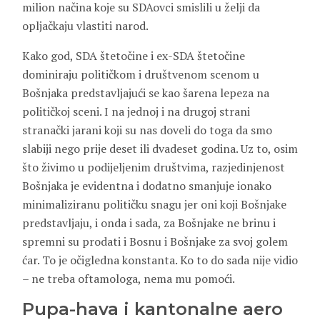
milion načina koje su SDAovci smislili u želji da
opljačkaju vlastiti narod.
Kako god, SDA štetočine i ex-SDA štetočine
dominiraju političkom i društvenom scenom u
Bošnjaka predstavljajući se kao šarena lepeza na
političkoj sceni. I na jednoj i na drugoj strani
stranački jarani koji su nas doveli do toga da smo
slabiji nego prije deset ili dvadeset godina. Uz to, osim
što živimo u podijeljenim društvima, razjedinjenost
Bošnjaka je evidentna i dodatno smanjuje ionako
minimaliziranu političku snagu jer oni koji Bošnjake
predstavljaju, i onda i sada, za Bošnjake ne brinu i
spremni su prodati i Bosnu i Bošnjake za svoj golem
ćar. To je očigledna konstanta. Ko to do sada nije vidio
– ne treba oftamologa, nema mu pomoći.
Pupa-hava i kantonalne aero