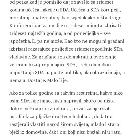
od petka kad je pomislio da je završio sa trideset
godina učešća i akcije u SDA. Učešća u SDA korupciji,
moralnoj i materijalnoj, kao svjedok ako ništa drugo.
Konferencijom za medije u trideset minuta izbrisati
trideset najtežih godina, a od ponedjeljka – sve
ispočetka. E, pa ne može. Kao što ne mogu ni građani
izbrisati razarajuće posljedice tridesetogodišnje SDA
vladavine. Za građane i za demokratiju ove zemlje,
veterani brzopropadajuće SDA, treba da nakon
napuštanja SDA napuste politiku, ako obraza imaju, a
nemaju. Dosta je. Malo li je.
Ako za tolike godine sa takvim resursima, kakve niko
osim SDA nije imao, nisu napravili skoro pa ništa
dobro, već naprotiv, od rata, privatizacije i svih
ostalih faza pljačke društvenih dobara, dodatno
rastjerali vlastiti narod širom svijeta, mlado i staro
bježi iz domovine, čak i oni koji nisu bježali ni u ratu,