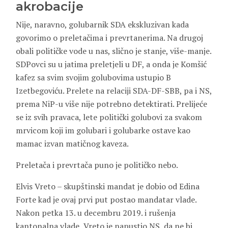
akrobacije
Nije, naravno, golubarnik SDA ekskluzivan kada
govorimo o preletačima i prevrtanerima. Na drugoj
obali političke vode u nas, slično je stanje, više-manje.
SDPovci su u jatima preletjeli u DF, a onda je Komšić
kafez sa svim svojim golubovima ustupio B
Izetbegoviću. Prelete na relaciji SDA-DF-SBB, pa i NS,
prema NiP-u više nije potrebno detektirati. Prelijeće
se iz svih pravaca, lete politički golubovi za svakom
mrvicom koji im golubari i golubarke ostave kao
mamac izvan matičnog kaveza.
Preletača i prevrtača puno je političko nebo.
Elvis Vreto – skupštinski mandat je dobio od Edina
Forte kad je ovaj prvi put postao mandatar vlade.
Nakon petka 13. u decembru 2019. i rušenja
kantonalna vlade, Vreto je napustio NS, da ne bi