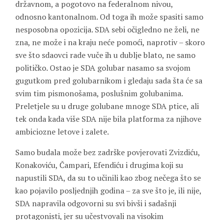
državnom, a pogotovo na federalnom nivou,
odnosno kantonalnom. Od toga ih može spasiti samo
nesposobna opozicija. SDA sebi očigledno ne želi, ne
zna, ne može i na kraju neće pomoći, naprotiv – skoro
sve što sdaovci rade vuče ih u dublje blato, ne samo
političko. Ostao je SDA golubar nasamo sa svojom
gugutkom pred golubarnikom i gledaju sada šta će sa
svim tim pismonošama, poslušnim golubanima.
Preletjele su u druge golubane mnoge SDA ptice, ali
tek onda kada više SDA nije bila platforma za njihove
ambiciozne letove i zalete.
Samo budala može bez zadrške povjerovati Zvizdiću,
Konakoviću, Čampari, Efendiću i drugima koji su
napustili SDA, da su to učinili kao zbog nečega što se
kao pojavilo posljednjih godina – za sve što je, ili nije,
SDA napravila odgovorni su svi bivši i sadašnji
protagonisti, jer su učestvovali na visokim