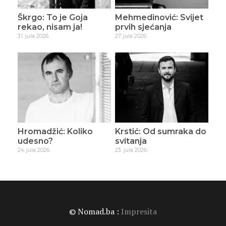
Škrgo: To je Goja
Mehmedinović: Svijet
rekao, nisam ja!
prvih sjećanja
31. jula 2026.
27. jula 2026.
Hromadžić: Koliko
Krstić: Od sumraka do
udesno?
svitanja
24. jula 2026.
23. jula 2026.
© Nomad.ba :
Impresita