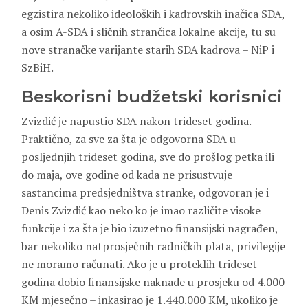
egzistira nekoliko ideoloških i kadrovskih inačica SDA,
a osim A-SDA i sličnih strančica lokalne akcije, tu su
nove stranačke varijante starih SDA kadrova – NiP i
SzBiH.
Beskorisni budžetski korisnici
Zvizdić je napustio SDA nakon trideset godina.
Praktično, za sve za šta je odgovorna SDA u
posljednjih trideset godina, sve do prošlog petka ili
do maja, ove godine od kada ne prisustvuje
sastancima predsjedništva stranke, odgovoran je i
Denis Zvizdić kao neko ko je imao različite visoke
funkcije i za šta je bio izuzetno finansijski nagrađen,
bar nekoliko natprosječnih radničkih plata, privilegije
ne moramo računati. Ako je u proteklih trideset
godina dobio finansijske naknade u prosjeku od 4.000
KM mjesečno – inkasirao je 1.440.000 KM, ukoliko je