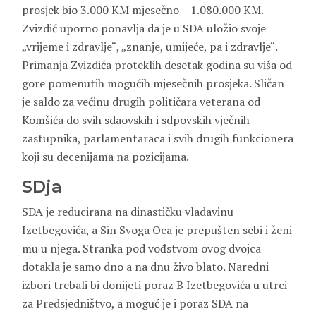
prosjek bio 3.000 KM mjesečno – 1.080.000 KM.
Zvizdić uporno ponavlja da je u SDA uložio svoje
„vrijeme i zdravlje“, „znanje, umijeće, pa i zdravlje“.
Primanja Zvizdića proteklih desetak godina su viša od
gore pomenutih mogućih mjesečnih prosjeka. Sličan
je saldo za većinu drugih političara veterana od
Komšića do svih sdaovskih i sdpovskih vječnih
zastupnika, parlamentaraca i svih drugih funkcionera
koji su decenijama na pozicijama.
SDja
SDA je reducirana na dinastičku vladavinu
Izetbegovića, a Sin Svoga Oca je prepušten sebi i ženi
mu u njega. Stranka pod vođstvom ovog dvojca
dotakla je samo dno a na dnu živo blato. Naredni
izbori trebali bi donijeti poraz B Izetbegovića u utrci
za Predsjedništvo, a moguć je i poraz SDA na