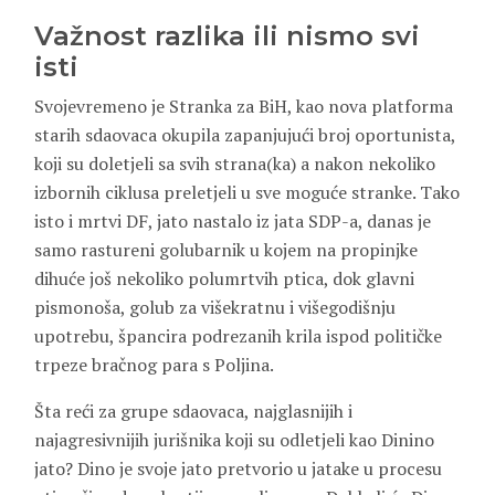
Važnost razlika ili nismo svi
isti
Svojevremeno je Stranka za BiH, kao nova platforma
starih sdaovaca okupila zapanjujući broj oportunista,
koji su doletjeli sa svih strana(ka) a nakon nekoliko
izbornih ciklusa preletjeli u sve moguće stranke. Tako
isto i mrtvi DF, jato nastalo iz jata SDP-a, danas je
samo rastureni golubarnik u kojem na propinjke
dihuće još nekoliko polumrtvih ptica, dok glavni
pismonoša, golub za višekratnu i višegodišnju
upotrebu, špancira podrezanih krila ispod političke
trpeze bračnog para s Poljina.
Šta reći za grupe sdaovaca, najglasnijih i
najagresivnijih jurišnika koji su odletjeli kao Dinino
jato? Dino je svoje jato pretvorio u jatake u procesu