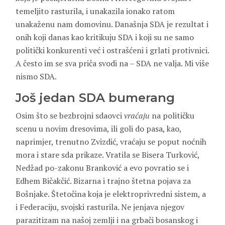
temeljito rasturila, i unakazila ionako ratom
unakaženu nam domovinu. Današnja SDA je rezultat i
onih koji danas kao kritikuju SDA i koji su ne samo
politički konkurenti već i ostrašćeni i grlati protivnici.
A često im se sva priča svodi na – SDA ne valja. Mi više
nismo SDA.
Još jedan SDA bumerang
Osim što se bezbrojni sdaovci
vraćaju
na političku
scenu u novim dresovima, ili goli do pasa, kao,
naprimjer, trenutno Zvizdić, vraćaju se poput noćnih
mora i stare sda prikaze. Vratila se Bisera Turković,
Nedžad po-zakonu Branković a evo povratio se i
Edhem Bičakčić. Bizarna i trajno štetna pojava za
Bošnjake. Štetočina koja je elektroprivredni sistem, a
i Federaciju, svojski rasturila. Ne jenjava njegov
parazitizam na našoj zemlji i na grbači bosanskog i