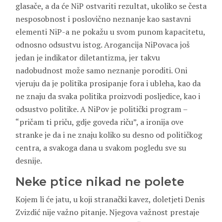
glasače, a da će NiP ostvariti rezultat, ukoliko se česta
nesposobnost i poslovično neznanje kao sastavni
elementi NiP-a ne pokažu u svom punom kapacitetu,
odnosno odsustvu istog. Arogancija NiPovaca još
jedan je indikator diletantizma, jer takvu
nadobudnost može samo neznanje poroditi. Oni
vjeruju da je politika prosipanje fora i ubleha, kao da
ne znaju da svaka politika proizvodi posljedice, kao i
odsustvo politike. A NiPov je politički program –
“pričam ti priču, gdje goveda riču”, a ironija ove
stranke je da i ne znaju koliko su desno od političkog
centra, a svakoga dana u svakom pogledu sve su
desnije.
Neke ptice nikad ne polete
Kojem li će jatu, u koji stranački kavez, doletjeti Denis
Zvizdić nije važno pitanje. Njegova važnost prestaje