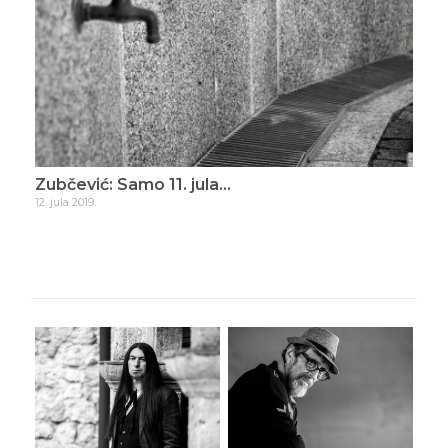
ade
Zubčević: Samo 11. jula…
Zub
12. jula 2019.
16. d