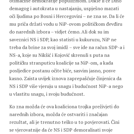
otimačine demokratije populizmom. Dokle li će Dino
demagog i autokrata u nastajanju, uspješno mazati
oči ljudima po Bosni i Hercegovini – ne zna se. Da li će
mu priča držati vodu u NiP-ovom političkom đevđiru
do narednih izbora – vidjet ćemo. Ali dok su im
saveznici NS i SDP, kao statisti u kukuruzu, NiP ne
treba da brine za svoj imidž – sve ide na račun SDP-a i
NS-a, koje su Nikšić i Kojović skrenuli s puta na
političku stranputicu koalicije sa NiP-om, a kada
posljedice postanu očite biće, sasvim jasno, posve
kasno. Zaista uvijek iznova zaprepašćuje činjenica da
NS i SDP više vjeruju u snagu i budućnost NiP-a nego
u vlastitu snagu, i svoju budućnost.
Ko zna možda će ova koaliciona trojka preživjeti do
narednih izbora, možda će ostvariti i značajan
rezultat, ali je trenutno teško u to povjerovati. Čini
se vjerovatnije da će NS i SDP demoralisati svoje