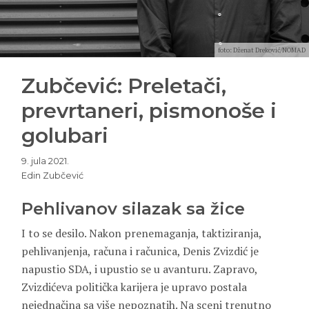
foto: Dženat Dreković/NOMAD
Zubčević: Preletači,
prevrtaneri, pismonoše i
golubari
9. jula 2021.
Edin Zubčević
Pehlivanov silazak sa žice
I to se desilo. Nakon prenemaganja, taktiziranja,
pehlivanjenja, računa i računica, Denis Zvizdić je
napustio SDA, i upustio se u avanturu. Zapravo,
Zvizdićeva politička karijera je upravo postala
nejednačina sa više nepoznatih. Na sceni trenutno