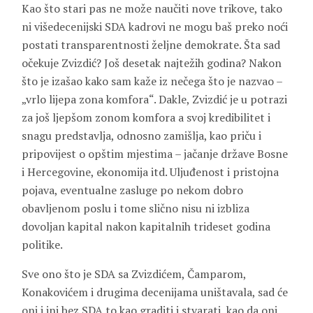
Kao što stari pas ne može naučiti nove trikove, tako
ni višedecenijski SDA kadrovi ne mogu baš preko noći
postati transparentnosti željne demokrate. Šta sad
očekuje Zvizdić? Još desetak najtežih godina? Nakon
što je izašao kako sam kaže iz nečega što je nazvao –
„vrlo lijepa zona komfora“. Dakle, Zvizdić je u potrazi
za još ljepšom zonom komfora a svoj kredibilitet i
snagu predstavlja, odnosno zamišlja, kao priču i
pripovijest o opštim mjestima – jačanje države Bosne
i Hercegovine, ekonomija itd. Uljuđenost i pristojna
pojava, eventualne zasluge po nekom dobro
obavljenom poslu i tome slično nisu ni izbliza
dovoljan kapital nakon kapitalnih trideset godina
politike.
Sve ono što je SDA sa Zvizdićem, Čamparom,
Konakovićem i drugima decenijama uništavala, sad će
oni i ini bez SDA to kao graditi i stvarati, kao da oni