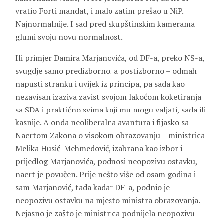
vratio Forti mandat, i malo zatim prešao u NiP.
Najnormalnije. I sad pred skupštinskim kamerama
glumi svoju novu normalnost.
Ili primjer Damira Marjanovića, od DF-a, preko NS-a,
svugdje samo predizborno, a postizborno – odmah
napusti stranku i uvijek iz principa, pa sada kao
nezavisan izaziva zavist svojom lakoćom koketiranja
sa SDA i praktično svima koji mu mogu valjati, sada ili
kasnije. A onda neoliberalna avantura i fijasko sa
Nacrtom Zakona o visokom obrazovanju – ministrica
Melika Husić-Mehmedović, izabrana kao izbor i
prijedlog Marjanovića, podnosi neopozivu ostavku,
nacrt je povučen. Prije nešto više od osam godina i
sam Marjanović, tada kadar DF-a, podnio je
neopozivu ostavku na mjesto ministra obrazovanja.
Nejasno je zašto je ministrica podnijela neopozivu