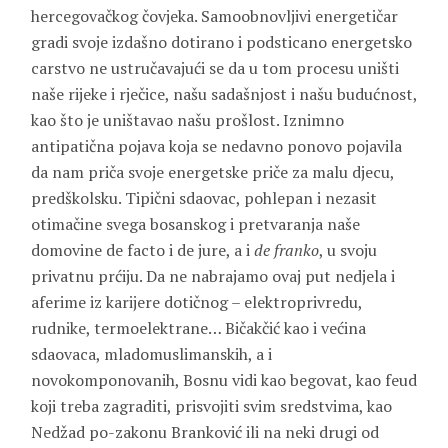
hercegovačkog čovjeka. Samoobnovljivi energetičar
gradi svoje izdašno dotirano i podsticano energetsko
carstvo ne ustručavajući se da u tom procesu uništi
naše rijeke i rječice, našu sadašnjost i našu budućnost,
kao što je uništavao našu prošlost. Iznimno
antipatična pojava koja se nedavno ponovo pojavila
da nam priča svoje energetske priče za malu djecu,
predškolsku. Tipični sdaovac, pohlepan i nezasit
otimačine svega bosanskog i pretvaranja naše
domovine de facto i de jure, a i
de franko
, u svoju
privatnu prćiju. Da ne nabrajamo ovaj put nedjela i
aferime iz karijere dotičnog – elektroprivredu,
rudnike, termoelektrane… Bičakčić kao i većina
sdaovaca, mladomuslimanskih, a i
novokomponovanih, Bosnu vidi kao begovat, kao feud
koji treba zagraditi, prisvojiti svim sredstvima, kao
Nedžad po-zakonu Branković ili na neki drugi od