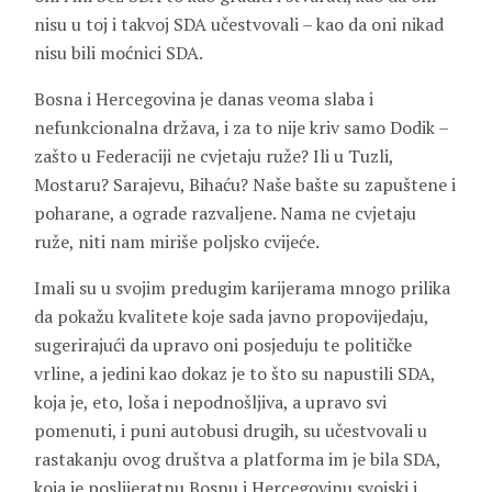
nisu u toj i takvoj SDA učestvovali – kao da oni nikad
nisu bili moćnici SDA.
Bosna i Hercegovina je danas veoma slaba i
nefunkcionalna država, i za to nije kriv samo Dodik –
zašto u Federaciji ne cvjetaju ruže? Ili u Tuzli,
Mostaru? Sarajevu, Bihaću? Naše bašte su zapuštene i
poharane, a ograde razvaljene. Nama ne cvjetaju
ruže, niti nam miriše poljsko cvijeće.
Imali su u svojim predugim karijerama mnogo prilika
da pokažu kvalitete koje sada javno propovijedaju,
sugerirajući da upravo oni posjeduju te političke
vrline, a jedini kao dokaz je to što su napustili SDA,
koja je, eto, loša i nepodnošljiva, a upravo svi
pomenuti, i puni autobusi drugih, su učestvovali u
rastakanju ovog društva a platforma im je bila SDA,
koja je poslijeratnu Bosnu i Hercegovinu svojski i