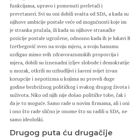
funkcijama, upravo i pomenuti preletači i
prevrtaneri. Svi su oni dobili svašta od SDA, a kada su
njihove ambicije postale veće od mogućnosti koje im
je stranka pružala, ili kada su njihove stranačke
pozicije postale ugrožene, odnosno kada ih je lukavi B
Izetbegović sveo na svoju mjeru, a svoju hanumu
uzdigao mimo svih zdravorazumskih proporcija i
mjera, dobili su iznenadni izljev slobode i demokratije
u mozak, otkrili su uzbudljivi i šareni svijet izvan
korupcije i nepotizma u kojima su proveli duge
godine bezbrižnog političkog i svakog drugog života i
suživota. Niko od njih nije došao političke tobe, čak i
da je to moguće. Samo rade u novim firmama, ali i oni
i ono što rade slično je onome što su radili u SDA, ne
samo ideološki.
Drugog puta ću drugačije