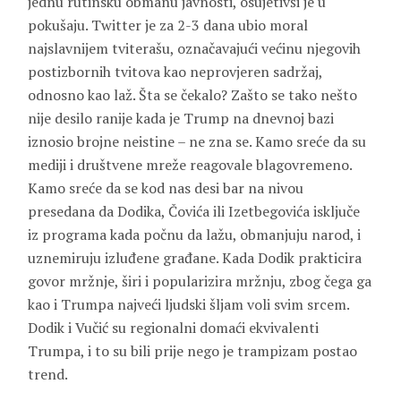
jednu rutinsku obmanu javnosti, osujetivši je u
pokušaju. Twitter je za 2-3 dana ubio moral
najslavnijem tviterašu, označavajući većinu njegovih
postizbornih tvitova kao neprovjeren sadržaj,
odnosno kao laž. Šta se čekalo? Zašto se tako nešto
nije desilo ranije kada je Trump na dnevnoj bazi
iznosio brojne neistine – ne zna se. Kamo sreće da su
mediji i društvene mreže reagovale blagovremeno.
Kamo sreće da se kod nas desi bar na nivou
presedana da Dodika, Čovića ili Izetbegovića isključe
iz programa kada počnu da lažu, obmanjuju narod, i
uznemiruju izluđene građane. Kada Dodik prakticira
govor mržnje, širi i popularizira mržnju, zbog čega ga
kao i Trumpa najveći ljudski šljam voli svim srcem.
Dodik i Vučić su regionalni domaći ekvivalenti
Trumpa, i to su bili prije nego je trampizam postao
trend.