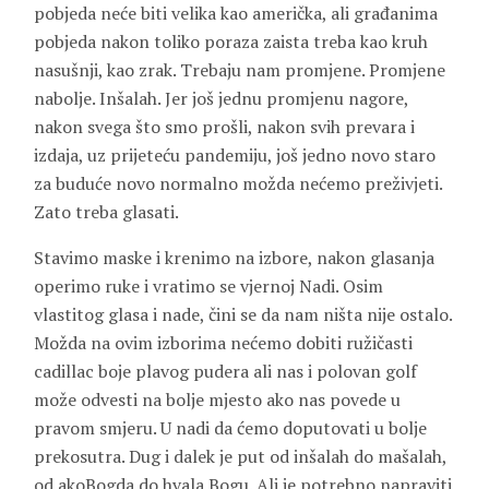
pobjeda neće biti velika kao američka, ali građanima
pobjeda nakon toliko poraza zaista treba kao kruh
nasušnji, kao zrak. Trebaju nam promjene. Promjene
nabolje. Inšalah. Jer još jednu promjenu nagore,
nakon svega što smo prošli, nakon svih prevara i
izdaja, uz prijeteću pandemiju, još jedno novo staro
za buduće novo normalno možda nećemo preživjeti.
Zato treba glasati.
Stavimo maske i krenimo na izbore, nakon glasanja
operimo ruke i vratimo se vjernoj Nadi. Osim
vlastitog glasa i nade, čini se da nam ništa nije ostalo.
Možda na ovim izborima nećemo dobiti ružičasti
cadillac boje plavog pudera ali nas i polovan golf
može odvesti na bolje mjesto ako nas povede u
pravom smjeru. U nadi da ćemo doputovati u bolje
prekosutra. Dug i dalek je put od inšalah do mašalah,
od akoBogda do hvala Bogu. Ali je potrebno napraviti