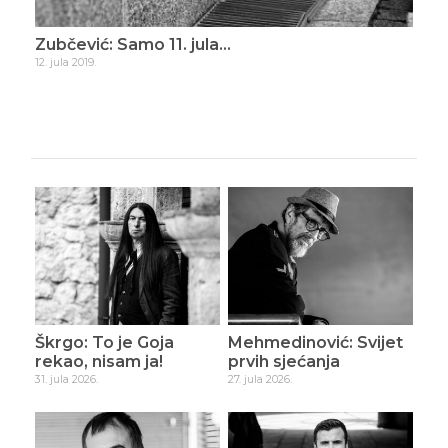
ade
Zubčević: Samo 11. jula…
Zub
12. jula 2019.
16. d
Škrgo: To je Goja
Mehmedinović: Svijet
rekao, nisam ja!
prvih sjećanja
31. jula 2026.
27. jula 2026.