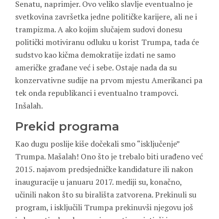
Senatu, naprimjer. Ovo veliko slavlje eventualno je
svetkovina završetka jedne političke karijere, ali ne i
trampizma. A ako kojim slučajem sudovi donesu
politički motiviranu odluku u korist Trumpa, tada će
sudstvo kao kičma demokratije izdati ne samo
američke građane već i sebe. Ostaje nada da su
konzervativne sudije na prvom mjestu Amerikanci pa
tek onda republikanci i eventualno trampovci.
Inšalah.
Prekid programa
Kao dugu poslije kiše dočekali smo “isključenje”
Trumpa. Mašalah! Ono što je trebalo biti urađeno već
2015. najavom predsjedničke kandidature ili nakon
inauguracije u januaru 2017. mediji su, konačno,
učinili nakon što su birališta zatvorena. Prekinuli su
program, i isključili Trumpa prekinuvši njegovu još