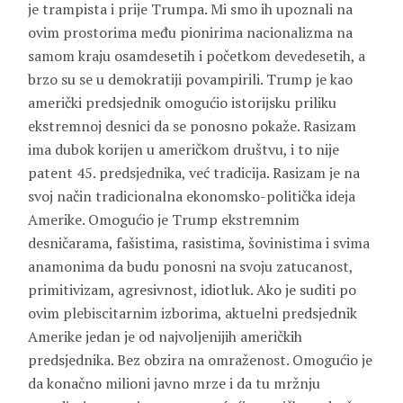
je trampista i prije Trumpa. Mi smo ih upoznali na
ovim prostorima među pionirima nacionalizma na
samom kraju osamdesetih i početkom devedesetih, a
brzo su se u demokratiji povampirili. Trump je kao
američki predsjednik omogućio istorijsku priliku
ekstremnoj desnici da se ponosno pokaže. Rasizam
ima dubok korijen u američkom društvu, i to nije
patent 45. predsjednika, već tradicija. Rasizam je na
svoj način tradicionalna ekonomsko-politička ideja
Amerike. Omogućio je Trump ekstremnim
desničarama, fašistima, rasistima, šovinistima i svima
anamonima da budu ponosni na svoju zatucanost,
primitivizam, agresivnost, idiotluk. Ako je suditi po
ovim plebiscitarnim izborima, aktuelni predsjednik
Amerike jedan je od najvoljenijih američkih
predsjednika. Bez obzira na omraženost. Omogućio je
da konačno milioni javno mrze i da tu mržnju