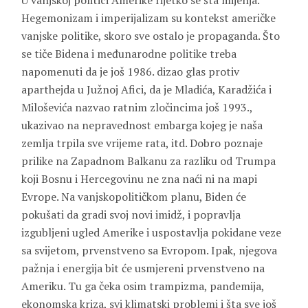
U vanjskoj politici Amerike rijetko se šta mijenja.
Hegemonizam i imperijalizam su kontekst američke
vanjske politike, skoro sve ostalo je propaganda. Što
se tiče Bidena i međunarodne politike treba
napomenuti da je još 1986. dizao glas protiv
aparthejda u Južnoj Afici, da je Mladića, Karadžića i
Miloševića nazvao ratnim zločincima još 1993.,
ukazivao na nepravednost embarga kojeg je naša
zemlja trpila sve vrijeme rata, itd. Dobro poznaje
prilike na Zapadnom Balkanu za razliku od Trumpa
koji Bosnu i Hercegovinu ne zna naći ni na mapi
Evrope. Na vanjskopolitičkom planu, Biden će
pokušati da gradi svoj novi imidž, i popravlja
izgubljeni ugled Amerike i uspostavlja pokidane veze
sa svijetom, prvenstveno sa Evropom. Ipak, njegova
pažnja i energija bit će usmjereni prvenstveno na
Ameriku. Tu ga čeka osim trampizma, pandemija,
ekonomska kriza, svi klimatski problemi i šta sve još