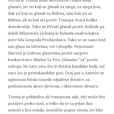
reći da je Trump imao autentične i najbrojnije
glasače, jer svi koji su glasali za njega, za njega jesu,
dok svi koji su glasali za Bidena, nisu baš svi za
Bidena, ali su baš svi protiv Trumpa. Stara boljka
demokratije. Tako su Hrvati glasali protiv Kolinde pa
dobili Milanovića za kojeg je Kolinda onakva kakva
jeste bila Gospođa Predsjednica. Tako se ne samo kod
nas glasa na izborima, već i drugdje. Nepoznati
Macron je izabran glasovima protiv njegove
konkuretnice Marine Le Pen. Glasamo “za” protiv
nekoga. Ne zato zato što je dotični kandidat bolji, već
zato što je protukandidat gori. Ovaj put u Americi se
uglavnom biralo između uljuđene desnice, sa
pridruženom skoro ljevicom, i ekstremne desnice.
Trump je pobijeđen ali trampizam nije, niti može biti
poražen preko noći, a teško da će za jedan dan
nestati s lica zemlje, neuništiv poput virusa. Jer bilo