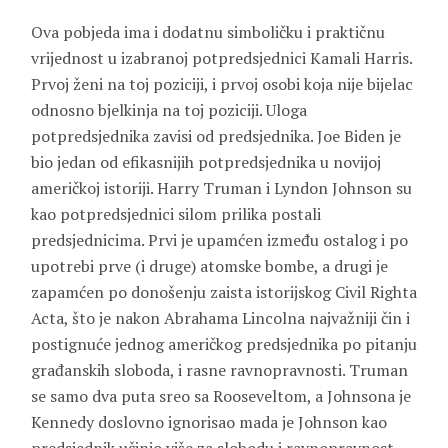
Ova pobjeda ima i dodatnu simboličku i praktičnu
vrijednost u izabranoj potpredsjednici Kamali Harris.
Prvoj ženi na toj poziciji, i prvoj osobi koja nije bijelac
odnosno bjelkinja na toj poziciji. Uloga
potpredsjednika zavisi od predsjednika. Joe Biden je
bio jedan od efikasnijih potpredsjednika u novijoj
američkoj istoriji. Harry Truman i Lyndon Johnson su
kao potpredsjednici silom prilika postali
predsjednicima. Prvi je upamćen između ostalog i po
upotrebi prve (i druge) atomske bombe, a drugi je
zapamćen po donošenju zaista istorijskog Civil Righta
Acta, što je nakon Abrahama Lincolna najvažniji čin i
postignuće jednog američkog predsjednika po pitanju
građanskih sloboda, i rasne ravnopravnosti. Truman
se samo dva puta sreo sa Rooseveltom, a Johnsona je
Kennedy doslovno ignorisao mada je Johnson kao