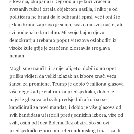
silovanja, okupana u Dejtonu ali je kući vraćena
svezanih ruku i ostala objektom nasilja, i niko je od
političara ne brani da je odbrani i spasi, već i oni što
je kao brane zapravo je siluju, svako na svoj način, ali
svi podjenako brutalno. Mi svoju bajnu djevu
demokratiju trebamo poput vitezova osloboditi iz
visoke kule gdje je zatočenu zlostavlja troglava
neman.
Mogli smo naučiti i ranije, ali, eto, dobili smo opet
priliku vidjeti da veliki izlazak na izbore znači veću
šansu za promjene. Trump je dobio 9 miliona glasova
više nego kad je izabran za predsjednika, dobio je
najviše glasova od svih predsjednika koji su se
kandidirali za novi mandat, i dobio je više glasova od
svih kandidata u istoriji predsjedničkih izbora, više od
svih, osim od Joea Bidena. Bez obzira što su ovi
predsjednički izbori bili referendumskog tipa – za ili