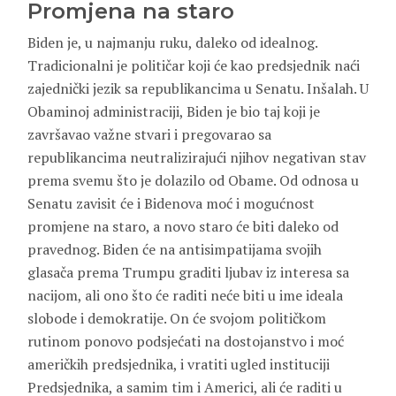
Promjena na staro
Biden je, u najmanju ruku, daleko od idealnog.
Tradicionalni je političar koji će kao predsjednik naći
zajednički jezik sa republikancima u Senatu. Inšalah. U
Obaminoj administraciji, Biden je bio taj koji je
završavao važne stvari i pregovarao sa
republikancima neutralizirajući njihov negativan stav
prema svemu što je dolazilo od Obame. Od odnosa u
Senatu zavisit će i Bidenova moć i mogućnost
promjene na staro, a novo staro će biti daleko od
pravednog. Biden će na antisimpatijama svojih
glasača prema Trumpu graditi ljubav iz interesa sa
nacijom, ali ono što će raditi neće biti u ime ideala
slobode i demokratije. On će svojom političkom
rutinom ponovo podsjećati na dostojanstvo i moć
američkih predsjednika, i vratiti ugled instituciji
Predsjednika, a samim tim i Americi, ali će raditi u