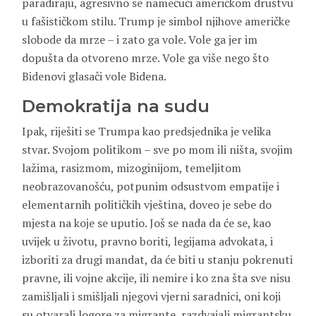
paradiraju, agresivno se namećući američkom društvu
u fašističkom stilu. Trump je simbol njihove američke
slobode da mrze – i zato ga vole. Vole ga jer im
dopušta da otvoreno mrze. Vole ga više nego što
Bidenovi glasači vole Bidena.
Demokratija na sudu
Ipak, riješiti se Trumpa kao predsjednika je velika
stvar. Svojom politikom – sve po mom ili ništa, svojim
lažima, rasizmom, mizoginijom, temeljitom
neobrazovanošću, potpunim odsustvom empatije i
elementarnih političkih vještina, doveo je sebe do
mjesta na koje se uputio. Još se nada da će se, kao
uvijek u životu, pravno boriti, legijama advokata, i
izboriti za drugi mandat, da će biti u stanju pokrenuti
pravne, ili vojne akcije, ili nemire i ko zna šta sve nisu
zamišljali i smišljali njegovi vjerni saradnici, oni koji
su otvarali logore za migrante, razdvajali migrantsku