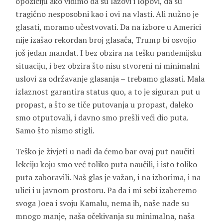
opoziciju ako vidimo da su lažovi i lopovi, da su
tragično nesposobni kao i ovi na vlasti. Ali nužno je
glasati, moramo učestvovati. Da na izbore u Americi
nije izašao rekordan broj glasača, Trump bi osvojio
još jedan mandat. I bez obzira na tešku pandemijsku
situaciju, i bez obzira što nisu stvoreni ni minimalni
uslovi za održavanje glasanja – trebamo glasati. Mala
izlaznost garantira status quo, a to je siguran put u
propast, a što se tiče putovanja u propast, daleko
smo otputovali, i davno smo prešli veći dio puta.
Samo što nismo stigli.
Teško je živjeti u nadi da ćemo bar ovaj put naučiti
lekciju koju smo već toliko puta naučili, i isto toliko
puta zaboravili. Naš glas je važan, i na izborima, i na
ulici i u javnom prostoru. Pa da i mi sebi izaberemo
svoga Joea i svoju Kamalu, nema ih, naše nade su
mnogo manje, naša očekivanja su minimalna, naša