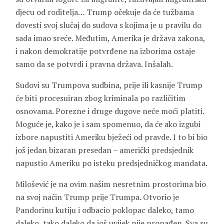
djecu od roditelja… Trump očekuje da će tužbama
dovesti svoj slučaj do sudova s kojima je u pravilu do
sada imao sreće. Međutim, Amerika je država zakona,
i nakon demokratije potvrđene na izborima ostaje
samo da se potvrdi i pravna država. Inšalah.
Sudovi su Trumpova sudbina, prije ili kasnije Trump
će biti procesuiran zbog kriminala po različitim
osnovama. Porezne i druge dugove neće moći platiti.
Moguće je, kako je i sam spomenuo, da će ako izgubi
izbore napustiti Ameriku bježeći od pravde. I to bi bio
još jedan bizaran presedan – američki predsjednik
napustio Ameriku po isteku predsjedničkog mandata.
Milošević je na ovim našim nesretnim prostorima bio
na svoj način Trump prije Trumpa. Otvorio je
Pandorinu kutiju i odbacio poklopac daleko, tamo
daleko, tako daleko da još uvijek nije pronađen. Sva su