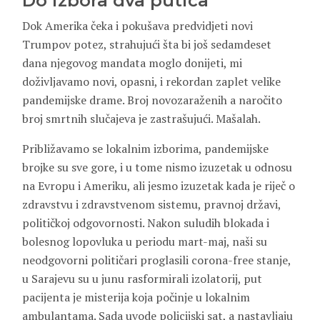
Do izbora dva putića
Dok Amerika čeka i pokušava predvidjeti novi
Trumpov potez, strahujući šta bi još sedamdeset
dana njegovog mandata moglo donijeti, mi
doživljavamo novi, opasni, i rekordan zaplet velike
pandemijske drame. Broj novozaraženih a naročito
broj smrtnih slučajeva je zastrašujući. Mašalah.
Približavamo se lokalnim izborima, pandemijske
brojke su sve gore, i u tome nismo izuzetak u odnosu
na Evropu i Ameriku, ali jesmo izuzetak kada je riječ o
zdravstvu i zdravstvenom sistemu, pravnoj državi,
političkoj odgovornosti. Nakon suludih blokada i
bolesnog lopovluka u periodu mart-maj, naši su
neodgovorni političari proglasili corona-free stanje,
u Sarajevu su u junu rasformirali izolatorij, put
pacijenta je misterija koja počinje u lokalnim
ambulantama. Sada uvode policijski sat, a nastavljaju