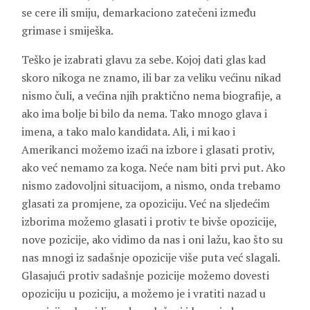
se cere ili smiju, demarkaciono zatečeni između
grimase i smiješka.
Teško je izabrati glavu za sebe. Kojoj dati glas kad
skoro nikoga ne znamo, ili bar za veliku većinu nikad
nismo čuli, a većina njih praktično nema biografije, a
ako ima bolje bi bilo da nema. Tako mnogo glava i
imena, a tako malo kandidata. Ali, i mi kao i
Amerikanci možemo izaći na izbore i glasati protiv,
ako već nemamo za koga. Neće nam biti prvi put. Ako
nismo zadovoljni situacijom, a nismo, onda trebamo
glasati za promjene, za opoziciju. Već na sljedećim
izborima možemo glasati i protiv te bivše opozicije,
nove pozicije, ako vidimo da nas i oni lažu, kao što su
nas mnogi iz sadašnje opozicije više puta već slagali.
Glasajući protiv sadašnje pozicije možemo dovesti
opoziciju u poziciju, a možemo je i vratiti nazad u