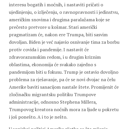
interesu bogatih i moćnih, i nastaviti pričati o
ujedinjenju, o izlječenju, o ravnopravnosti i jedinstvu,
američkim snovima i drugima paralažama koje se
prečesto pretvore u košmar. Stari američki
pragmatizam će, nakon ere Trumpa, biti sasvim
dovoljan. Biden je već najavio osnivanje tima za borbu
protiv covida i pandemije. I nastavit će
zdravorazumskim redom, i u drugim kriznim
oblastima, ekonomija će svakako zajedno s
pandemijom biti u fokusu. Trump je ostavio dovoljno
problema za rješavanje, pa će se novi dvojac na čelu
Amerike baviti sanacijom nastale štete. Promijenit će
zločinačku migrantsku politiku Trumpove
administracije, odnosno Stephena Millera,
Trumpovog kreatora noćnih mora za ljude u pokretu
i još ponešto. A i to je nešto.