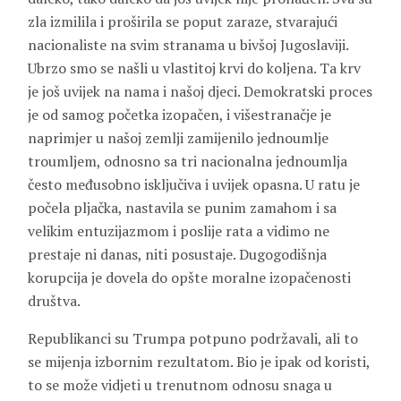
zla izmilila i proširila se poput zaraze, stvarajući
nacionaliste na svim stranama u bivšoj Jugoslaviji.
Ubrzo smo se našli u vlastitoj krvi do koljena. Ta krv
je još uvijek na nama i našoj djeci. Demokratski proces
je od samog početka izopačen, i višestranačje je
naprimjer u našoj zemlji zamijenilo jednoumlje
troumljem, odnosno sa tri nacionalna jednoumlja
često međusobno isključiva i uvijek opasna. U ratu je
počela pljačka, nastavila se punim zamahom i sa
velikim entuzijazmom i poslije rata a vidimo ne
prestaje ni danas, niti posustaje. Dugogodišnja
korupcija je dovela do opšte moralne izopačenosti
društva.
Republikanci su Trumpa potpuno podržavali, ali to
se mijenja izbornim rezultatom. Bio je ipak od koristi,
to se može vidjeti u trenutnom odnosu snaga u