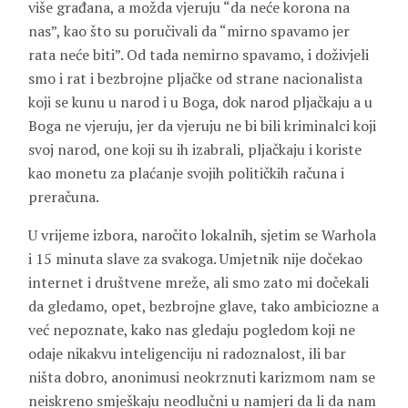
više građana, a možda vjeruju “da neće korona na
nas”, kao što su poručivali da “mirno spavamo jer
rata neće biti”. Od tada nemirno spavamo, i doživjeli
smo i rat i bezbrojne pljačke od strane nacionalista
koji se kunu u narod i u Boga, dok narod pljačkaju a u
Boga ne vjeruju, jer da vjeruju ne bi bili kriminalci koji
svoj narod, one koji su ih izabrali, pljačkaju i koriste
kao monetu za plaćanje svojih političkih računa i
preračuna.
U vrijeme izbora, naročito lokalnih, sjetim se Warhola
i 15 minuta slave za svakoga. Umjetnik nije dočekao
internet i društvene mreže, ali smo zato mi dočekali
da gledamo, opet, bezbrojne glave, tako ambiciozne a
već nepoznate, kako nas gledaju pogledom koji ne
odaje nikakvu inteligenciju ni radoznalost, ili bar
ništa dobro, anonimusi neokrznuti karizmom nam se
neiskreno smješkaju neodlučni u namjeri da li da nam