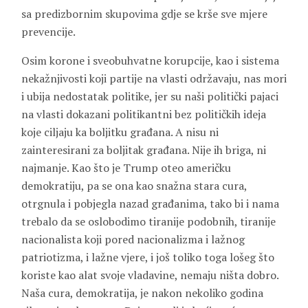
sa predizbornim skupovima gdje se krše sve mjere
prevencije.
Osim korone i sveobuhvatne korupcije, kao i sistema
nekažnjivosti koji partije na vlasti održavaju, nas mori
i ubija nedostatak politike, jer su naši politički pajaci
na vlasti dokazani politikantni bez političkih ideja
koje ciljaju ka boljitku građana. A nisu ni
zainteresirani za boljitak građana. Nije ih briga, ni
najmanje. Kao što je Trump oteo američku
demokratiju, pa se ona kao snažna stara cura,
otrgnula i pobjegla nazad građanima, tako bi i nama
trebalo da se oslobodimo tiranije podobnih, tiranije
nacionalista koji pored nacionalizma i lažnog
patriotizma, i lažne vjere, i još toliko toga lošeg što
koriste kao alat svoje vladavine, nemaju ništa dobro.
Naša cura, demokratija, je nakon nekoliko godina