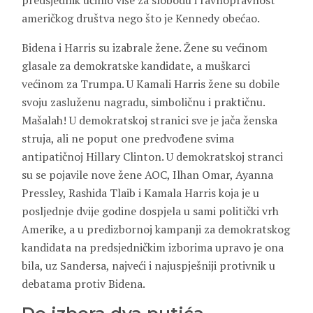
predsjednik učinio više za slobodu i ravnopravnost
američkog društva nego što je Kennedy obećao.
Bidena i Harris su izabrale žene. Žene su većinom
glasale za demokratske kandidate, a muškarci
većinom za Trumpa. U Kamali Harris žene su dobile
svoju zasluženu nagradu, simboličnu i praktičnu.
Mašalah! U demokratskoj stranici sve je jača ženska
struja, ali ne poput one predvođene svima
antipatičnoj Hillary Clinton. U demokratskoj stranci
su se pojavile nove žene AOC, Ilhan Omar, Ayanna
Pressley, Rashida Tlaib i Kamala Harris koja je u
posljednje dvije godine dospjela u sami politički vrh
Amerike, a u predizbornoj kampanji za demokratskog
kandidata na predsjedničkim izborima upravo je ona
bila, uz Sandersa, najveći i najuspješniji protivnik u
debatama protiv Bidena.