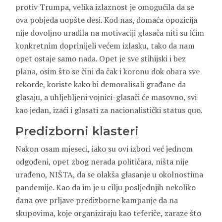
protiv Trumpa, velika izlaznost je omogućila da se
ova pobjeda uopšte desi. Kod nas, domaća opozicija
nije dovoljno uradila na motivaciji glasača niti su ičim
konkretnim doprinijeli većem izlasku, tako da nam
opet ostaje samo nada. Opet je sve stihijski i bez
plana, osim što se čini da čak i koronu dok obara sve
rekorde, koriste kako bi demoralisali građane da
glasaju, a uhljebljeni vojnici-glasači će masovno, svi
kao jedan, izaći i glasati za nacionalistički status quo.
Predizborni klasteri
Nakon osam mjeseci, iako su ovi izbori već jednom
odgođeni, opet zbog nerada političara, ništa nije
urađeno, NIŠTA, da se olakša glasanje u okolnostima
pandemije. Kao da im je u cilju posljednjih nekoliko
dana ove prljave predizborne kampanje da na
skupovima, koje organiziraju kao teferiče, zaraze što